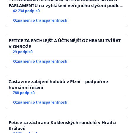
PARLAMENTU na vyhlášení veřejného slyšení podle §
144 jednacího řádu Senátu k návrhu na přijetí
42 734 podpisů
usnesení k podání ústavní žaloby na prezidenta
Oznámení o transparentnosti
republiky
PETICE ZA RYCHLEJŠÍ A ÚČINNĚJŠÍ OCHRANU ZVÍŘAT
V OHROŽE
29 podpisů
Oznámení o transparentnosti
Zastavme zabíjení holubů v Plzni – podpořme
humánní řešení
788 podpisů
Oznámení o transparentnosti
Petice za záchranu Kuklenských rondelů v Hradci
Králové