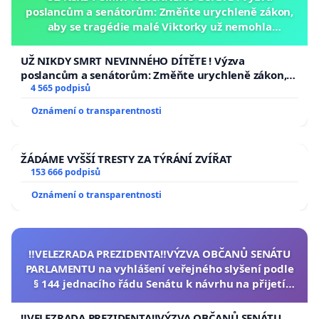
poslancům a senátorům: Změňte urychleně zákon,
aby se tragédie malé Viktorky už nemohla
opakovat!
UŽ NIKDY SMRT NEVINNÉHO DÍTĚTE ! Výzva
poslancům a senátorům: Změňte urychleně zákon,
aby se tragédie malé Viktorky už nemohla opakovat!
4 565 podpisů
Oznámení o transparentnosti
ŽÁDÁME VYŠŠÍ TRESTY ZA TÝRÁNÍ ZVÍŘAT
153 666 podpisů
Oznámení o transparentnosti
‼️VELEZRADA PREZIDENTA‼️VÝZVA OBČANŮ SENÁTU
PARLAMENTU na vyhlášení veřejného slyšení podle
§ 144 jednacího řádu Senátu k návrhu na přijetí
usnesení k podání ústavní žaloby na prezidenta
republiky
‼️VELEZRADA PREZIDENTA‼️VÝZVA OBČANŮ SENÁTU