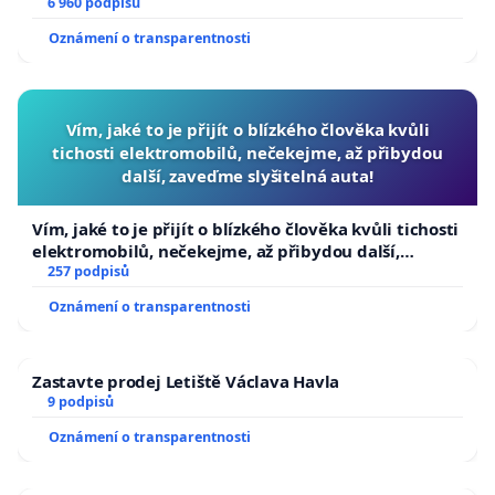
6 960 podpisů
Oznámení o transparentnosti
Vím, jaké to je přijít o blízkého člověka kvůli
tichosti elektromobilů, nečekejme, až přibydou
další, zaveďme slyšitelná auta!
Vím, jaké to je přijít o blízkého člověka kvůli tichosti
elektromobilů, nečekejme, až přibydou další,
zaveďme slyšitelná auta!
257 podpisů
Oznámení o transparentnosti
Zastavte prodej Letiště Václava Havla
9 podpisů
Oznámení o transparentnosti