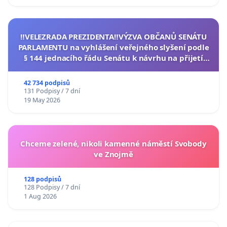
‼️VELEZRADA PREZIDENTA‼️VÝZVA OBČANŮ SENÁTU
PARLAMENTU na vyhlášení veřejného slyšení podle
§ 144 jednacího řádu Senátu k návrhu na přijetí
usnesení k podání ústavní žaloby na prezidenta
republiky
42 734 podpisů
131 Podpisy / 7 dní
19 May 2026
Chceme zelené, nikoli kamenné náměstí Svobody
ve Znojmě
128 podpisů
128 Podpisy / 7 dní
1 Aug 2026