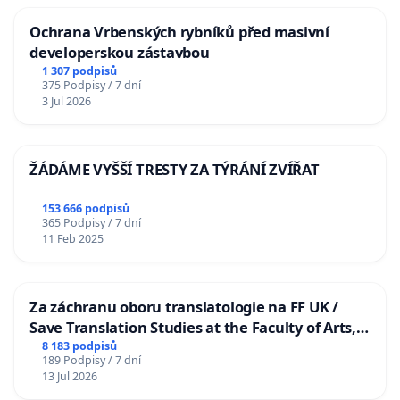
Ochrana Vrbenských rybníků před masivní
developerskou zástavbou
1 307 podpisů
375 Podpisy / 7 dní
3 Jul 2026
ŽÁDÁME VYŠŠÍ TRESTY ZA TÝRÁNÍ ZVÍŘAT
153 666 podpisů
365 Podpisy / 7 dní
11 Feb 2025
Za záchranu oboru translatologie na FF UK /
Save Translation Studies at the Faculty of Arts,
Charles University
8 183 podpisů
189 Podpisy / 7 dní
13 Jul 2026