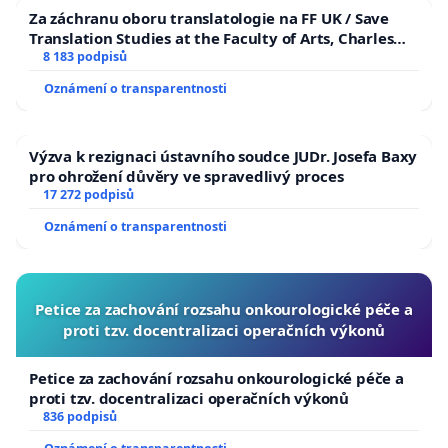
Za záchranu oboru translatologie na FF UK / Save
Translation Studies at the Faculty of Arts, Charles
University
8 183 podpisů
Oznámení o transparentnosti
Výzva k rezignaci ústavního soudce JUDr. Josefa Baxy
pro ohrožení důvěry ve spravedlivý proces
17 272 podpisů
Oznámení o transparentnosti
Petice za zachování rozsahu onkourologické péče a
proti tzv. docentralizaci operačních výkonů
Petice za zachování rozsahu onkourologické péče a
proti tzv. docentralizaci operačních výkonů
836 podpisů