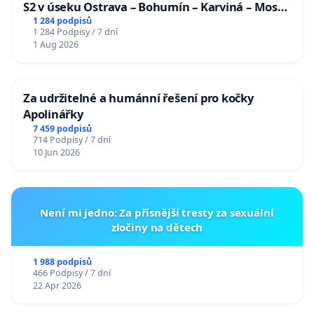
S2 v úseku Ostrava – Bohumín – Karviná – Mosty
u Jablunkova
1 284 podpisů
1 284 Podpisy / 7 dní
1 Aug 2026
Za udržitelné a humánní řešení pro kočky
Apolinářky
7 459 podpisů
714 Podpisy / 7 dní
10 Jun 2026
Není mi jedno: Za přísnější tresty za sexuální
zločiny na dětech
1 988 podpisů
466 Podpisy / 7 dní
22 Apr 2026