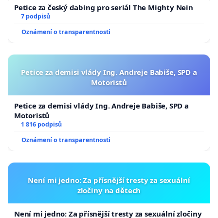
Petice za český dabing pro seriál The Mighty Nein
7 podpisů
Oznámení o transparentnosti
Petice za demisi vlády Ing. Andreje Babiše, SPD a
Motoristů
Petice za demisi vlády Ing. Andreje Babiše, SPD a
Motoristů
1 816 podpisů
Oznámení o transparentnosti
Není mi jedno: Za přísnější tresty za sexuální
zločiny na dětech
Není mi jedno: Za přísnější tresty za sexuální zločiny