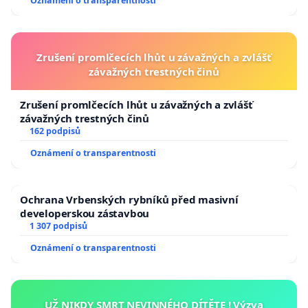
Oznámení o transparentnosti
Zrušení promlčecích lhůt u závažných a zvlášť
závažných trestných činů
Zrušení promlčecích lhůt u závažných a zvlášť
závažných trestných činů
162 podpisů
Oznámení o transparentnosti
Ochrana Vrbenských rybníků před masivní
developerskou zástavbou
1 307 podpisů
Oznámení o transparentnosti
UŽ NIKDY SMRT NEVINNÉHO DÍTĚTE ! Výzva