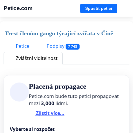
Petice.com
Spustit petici
Trest členům gangu týrající zvířata v Číně
Petice
Podpisy
7 748
Zvláštní viditelnost
Placená propagace
Petice.com bude tuto petici propagovat
mezi
3,000
lidmi.
Zjistit více...
Vyberte si rozpočet