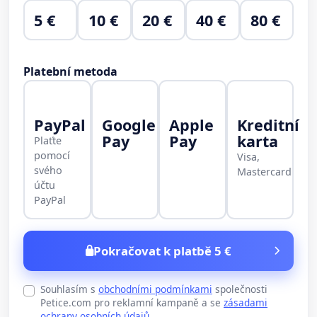
5 €
10 €
20 €
40 €
80 €
Platební metoda
PayPal
Google
Apple
Kreditní
Pay
Pay
karta
Plaťte
pomocí
Visa,
svého
Mastercard
účtu
PayPal
Pokračovat k platbě 5 €
Souhlasím s
obchodními podmínkami
společnosti
Petice.com pro reklamní kampaně a se
zásadami
ochrany osobních údajů
.