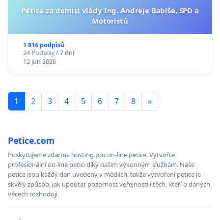
Petice za demisi vlády Ing. Andreje Babiše, SPD a
Motoristů
1 816 podpisů
24 Podpisy / 7 dní
12 Jun 2026
1
2
3
4
5
6
7
8
»
Petice.com
Poskytujeme zdarma hosting pro on-line petice. Vytvořte
profesionální on-line petici díky našim výkonným službám. Naše
petice jsou každý den uvedeny v médiích, takže vytvoření petice je
skvělý způsob, jak upoutat pozornost veřejnosti i těch, kteří o daných
věcech rozhodují.