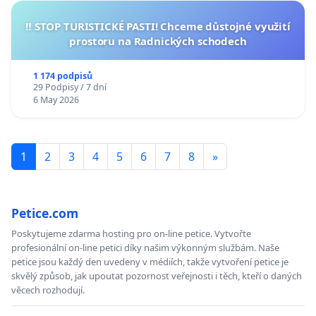
‼️ STOP TURISTICKÉ PASTI! Chceme důstojné využití
prostoru na Radnických schodech
1 174 podpisů
29 Podpisy / 7 dní
6 May 2026
1
2
3
4
5
6
7
8
»
Petice.com
Poskytujeme zdarma hosting pro on-line petice. Vytvořte
profesionální on-line petici díky našim výkonným službám. Naše
petice jsou každý den uvedeny v médiích, takže vytvoření petice je
skvělý způsob, jak upoutat pozornost veřejnosti i těch, kteří o daných
věcech rozhodují.