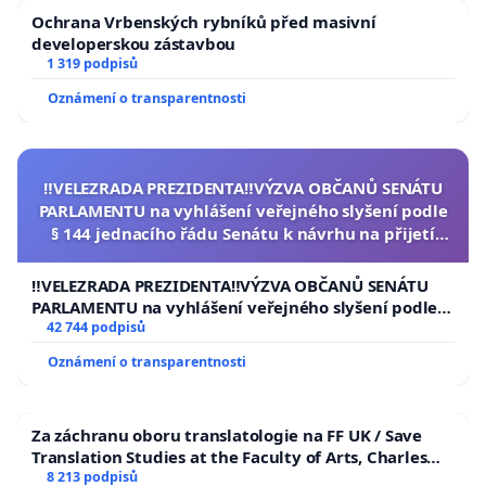
Ochrana Vrbenských rybníků před masivní
developerskou zástavbou
1 319 podpisů
Oznámení o transparentnosti
‼️VELEZRADA PREZIDENTA‼️VÝZVA OBČANŮ SENÁTU
PARLAMENTU na vyhlášení veřejného slyšení podle
§ 144 jednacího řádu Senátu k návrhu na přijetí
usnesení k podání ústavní žaloby na prezidenta
republiky
‼️VELEZRADA PREZIDENTA‼️VÝZVA OBČANŮ SENÁTU
PARLAMENTU na vyhlášení veřejného slyšení podle §
144 jednacího řádu Senátu k návrhu na přijetí
42 744 podpisů
usnesení k podání ústavní žaloby na prezidenta
Oznámení o transparentnosti
republiky
Za záchranu oboru translatologie na FF UK / Save
Translation Studies at the Faculty of Arts, Charles
University
8 213 podpisů