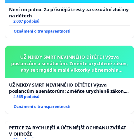
Není mi jedno: Za přísnější tresty za sexuální zločiny
na dětech
2 007 podpisů
Oznámení o transparentnosti
UŽ NIKDY SMRT NEVINNÉHO DÍTĚTE ! Výzva
poslancům a senátorům: Změňte urychleně zákon,
aby se tragédie malé Viktorky už nemohla
opakovat!
UŽ NIKDY SMRT NEVINNÉHO DÍTĚTE ! Výzva
poslancům a senátorům: Změňte urychleně zákon,
aby se tragédie malé Viktorky už nemohla opakovat!
4 565 podpisů
Oznámení o transparentnosti
PETICE ZA RYCHLEJŠÍ A ÚČINNĚJŠÍ OCHRANU ZVÍŘAT
V OHROŽE