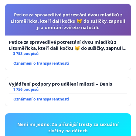
Petice za spravedlivé potrestání dvou mladíků z
Litoměřicka, kteří dali kočku 😿 do sušičky, zapnuli
ji a umírání zvířete natočili.
Petice za spravedlivé potrestání dvou mladíků z
Litoměřicka, kteří dali kočku 😿 do sušičky, zapnuli ji
a umírání zvířete natočili.
3 753 podpisů
Oznámení o transparentnosti
Vyjádření podpory pro udělení milosti – Denis
1 756 podpisů
Oznámení o transparentnosti
Není mi jedno: Za přísnější tresty za sexuální
zločiny na dětech