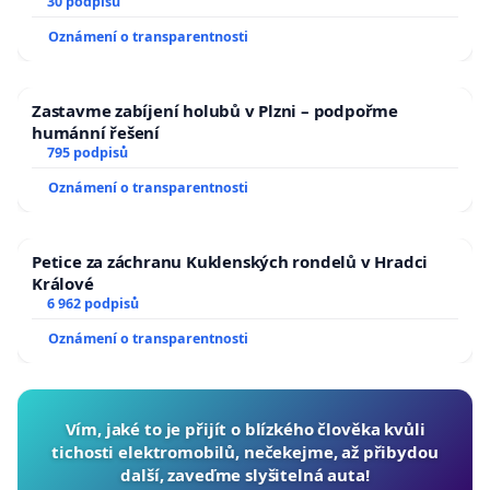
30 podpisů
Oznámení o transparentnosti
Zastavme zabíjení holubů v Plzni – podpořme
humánní řešení
795 podpisů
Oznámení o transparentnosti
Petice za záchranu Kuklenských rondelů v Hradci
Králové
6 962 podpisů
Oznámení o transparentnosti
Vím, jaké to je přijít o blízkého člověka kvůli
tichosti elektromobilů, nečekejme, až přibydou
další, zaveďme slyšitelná auta!