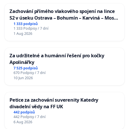
Zachování přímého vlakového spojení na lince
S2 v úseku Ostrava – Bohumín – Karviná – Mosty
u Jablunkova
1 333 podpisů
1 333 Podpisy / 7 dní
1 Aug 2026
Za udržitelné a humánní řešení pro kočky
Apolinářky
7 525 podpisů
670 Podpisy / 7 dní
10 Jun 2026
Petice za zachování suverenity Katedry
divadelní vědy na FF UK
442 podpisů
442 Podpisy / 7 dní
6 Aug 2026