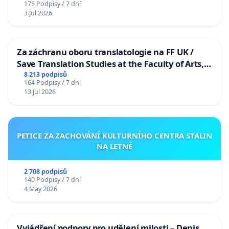
175 Podpisy / 7 dní
3 Jul 2026
Za záchranu oboru translatologie na FF UK /
Save Translation Studies at the Faculty of Arts,
Charles University
8 213 podpisů
164 Podpisy / 7 dní
13 Jul 2026
PETICE ZA ZACHOVÁNÍ KULTURNÍHO CENTRA STALIN
NA LETNÉ
2 708 podpisů
140 Podpisy / 7 dní
4 May 2026
Vyjádření podpory pro udělení milosti – Denis