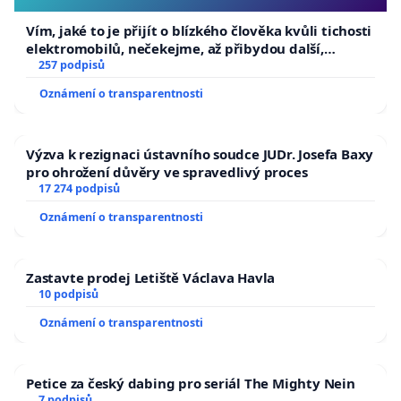
Vím, jaké to je přijít o blízkého člověka kvůli tichosti
elektromobilů, nečekejme, až přibydou další,
zaveďme slyšitelná auta!
257 podpisů
Oznámení o transparentnosti
Výzva k rezignaci ústavního soudce JUDr. Josefa Baxy
pro ohrožení důvěry ve spravedlivý proces
17 274 podpisů
Oznámení o transparentnosti
Zastavte prodej Letiště Václava Havla
10 podpisů
Oznámení o transparentnosti
Petice za český dabing pro seriál The Mighty Nein
7 podpisů