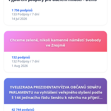
1 756 podpisů
133 Podpisy / 7 dní
14 Jul 2026
Chceme zelené, nikoli kamenné náměstí Svobody
ve Znojmě
132 podpisů
132 Podpisy / 7 dní
1 Aug 2026
‼️VELEZRADA PREZIDENTA‼️VÝZVA OBČANŮ SENÁTU
PARLAMENTU na vyhlášení veřejného slyšení podle
§ 144 jednacího řádu Senátu k návrhu na přijetí
usnesení k podání ústavní žaloby na prezidenta
republiky
42 744 podpisů