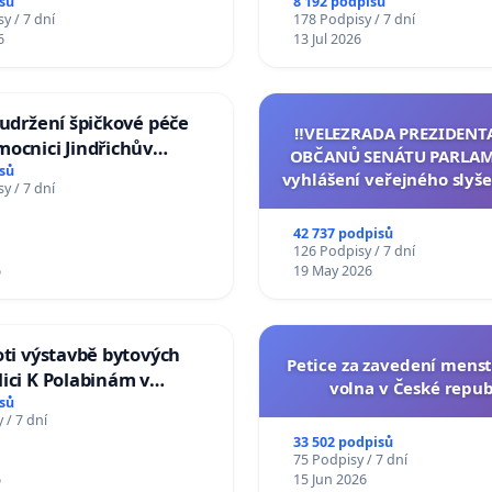
Studies at the Faculty of 
sů
8 192 podpisů
y / 7 dní
178 Podpisy / 7 dní
Charles University
6
13 Jul 2026
 udržení špičkové péče
‼️VELEZRADA PREZIDENT
ocnici Jindřichův
OBČANŮ SENÁTU PARLAM
sů
vyhlášení veřejného slyše
y / 7 dní
144 jednacího řádu Senát
na přijetí usnesení k podá
42 737 podpisů
žaloby na prezidenta r
126 Podpisy / 7 dní
6
19 May 2026
oti výstavbě bytových
Petice za zavedení mens
ici K Polabinám v
volna v České repub
ích
sů
 / 7 dní
33 502 podpisů
75 Podpisy / 7 dní
6
15 Jun 2026