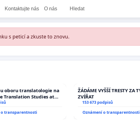
Kontaktujte nás
O nás
Hledat
ku s peticí a zkuste to znovu.
u oboru translatologie na
ŽÁDÁME VYŠŠÍ TRESTY ZA 
ve Translation Studies at
ZVÍŘAT
 of Arts, Charles
isů
153 673 podpisů
o transparentnosti
Oznámení o transparentnosti