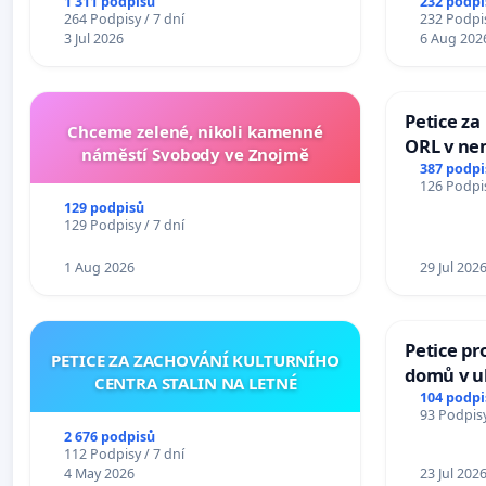
1 311 podpisů
232 podpi
264 Podpisy / 7 dní
232 Podpis
3 Jul 2026
6 Aug 202
Petice za
Chceme zelené, nikoli kamenné
ORL v nem
náměstí Svobody ve Znojmě
Hradec
387 podpi
126 Podpis
129 podpisů
129 Podpisy / 7 dní
1 Aug 2026
29 Jul 202
Petice pr
PETICE ZA ZACHOVÁNÍ KULTURNÍHO
domů v ul
CENTRA STALIN NA LETNÉ
Pardubic
104 podpi
93 Podpisy
2 676 podpisů
112 Podpisy / 7 dní
4 May 2026
23 Jul 202