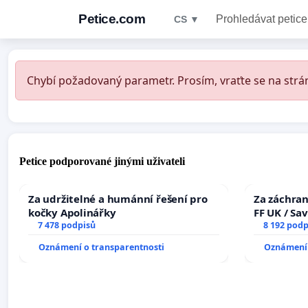
Petice.com
Prohledávat petice
CS ▼
Chybí požadovaný parametr. Prosím, vraťte se na strán
Petice podporované jinými uživateli
Za udržitelné a humánní řešení pro
Za záchran
kočky Apolinářky
FF UK / Sa
7 478 podpisů
the Faculty
8 192 podp
University
Oznámení o transparentnosti
Oznámení 