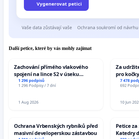
Vygenerovat petici
Vaše data zůstávají vaše
Ochrana soukromí od návrhu
Další petice, které by vás mohly zajímat
Zachování přímého vlakového
Za udržit
spojení na lince S2 v úseku
pro kočky
Ostrava – Bohumín – Karviná –
1 296 podpisů
7 478 pod
1 296 Podpisy / 7 dní
692 Podpis
Mosty u Jablunkova
1 Aug 2026
10 Jun 202
Ochrana Vrbenských rybníků před
Petice za
masivní developerskou zástavbou
Katedry d