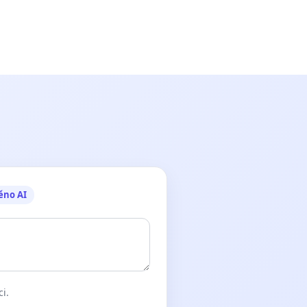
ěno AI
ci.