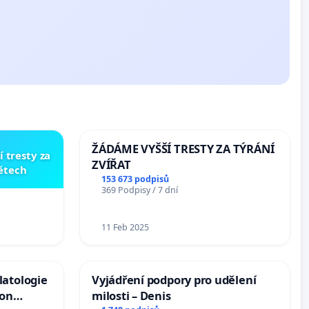
ŽÁDÁME VYŠŠÍ TRESTY ZA TÝRÁNÍ
í tresty za
ZVÍŘAT
dětech
153 673 podpisů
369 Podpisy / 7 dní
11 Feb 2025
latologie
Vyjádření podpory pro udělení
ion
milosti – Denis