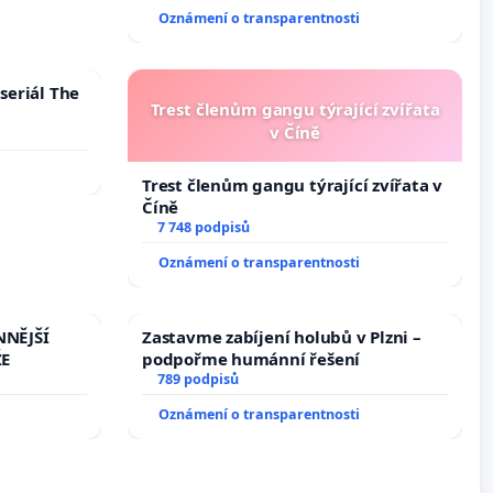
144 jednacího řádu Senátu k návrhu
Oznámení o transparentnosti
na přijetí usnesení k podání ústavní
žaloby na prezidenta republiky
seriál The
Trest členům gangu týrající zvířata
v Číně
Trest členům gangu týrající zvířata v
Číně
7 748 podpisů
Oznámení o transparentnosti
NNĚJŠÍ
Zastavme zabíjení holubů v Plzni –
ŽE
podpořme humánní řešení
789 podpisů
Oznámení o transparentnosti