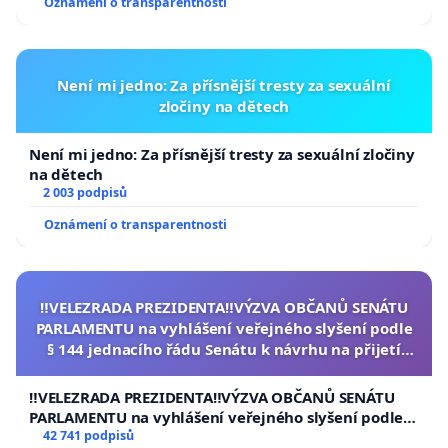
Oznámení o transparentnosti
Není mi jedno: Za přísnější tresty za sexuální
zločiny na dětech
Není mi jedno: Za přísnější tresty za sexuální zločiny
na dětech
2 003 podpisů
Oznámení o transparentnosti
‼️VELEZRADA PREZIDENTA‼️VÝZVA OBČANŮ SENÁTU
PARLAMENTU na vyhlášení veřejného slyšení podle
§ 144 jednacího řádu Senátu k návrhu na přijetí
usnesení k podání ústavní žaloby na prezidenta
republiky
‼️VELEZRADA PREZIDENTA‼️VÝZVA OBČANŮ SENÁTU
PARLAMENTU na vyhlášení veřejného slyšení podle §
144 jednacího řádu Senátu k návrhu na přijetí
42 741 podpisů