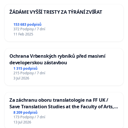
ŽÁDÁME VYŠŠÍ TRESTY ZA TÝRÁNÍ ZVÍŘAT
153 683 podpisů
372 Podpisy / 7 dní
11 Feb 2025
Ochrana Vrbenských rybníků před masivní
developerskou zástavbou
1 315 podpisů
215 Podpisy / 7 dní
3 Jul 2026
Za záchranu oboru translatologie na FF UK /
Save Translation Studies at the Faculty of Arts,
Charles University
8 209 podpisů
173 Podpisy / 7 dní
13 Jul 2026