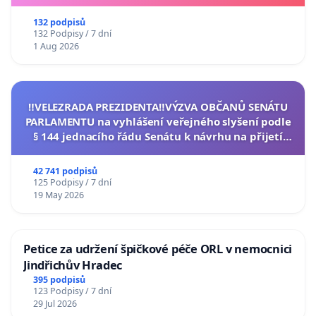
132 podpisů
132 Podpisy / 7 dní
1 Aug 2026
‼️VELEZRADA PREZIDENTA‼️VÝZVA OBČANŮ SENÁTU
PARLAMENTU na vyhlášení veřejného slyšení podle
§ 144 jednacího řádu Senátu k návrhu na přijetí
usnesení k podání ústavní žaloby na prezidenta
republiky
42 741 podpisů
125 Podpisy / 7 dní
19 May 2026
Petice za udržení špičkové péče ORL v nemocnici
Jindřichův Hradec
395 podpisů
123 Podpisy / 7 dní
29 Jul 2026