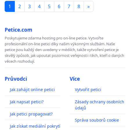
1
2
3
4
5
6
7
8
»
Petice.com
Poskytujeme zdarma hosting pro on-line petice. Vytvořte
profesionální on-line petici díky našim výkonným službám. Naše
petice jsou každý den uvedeny v médiích, takže vytvoření petice je
skvělý způsob, jak upoutat pozornost veřejnosti i těch, kteří o daných
věcech rozhodují.
Průvodci
Více
Jak zahájit online petici
Vytvořit petici
Jak napsat petici?
Zásady ochrany osobních
údajů
Jak petici propagovat?
Správa souborů cookie
Jak získat mediální pokrytí