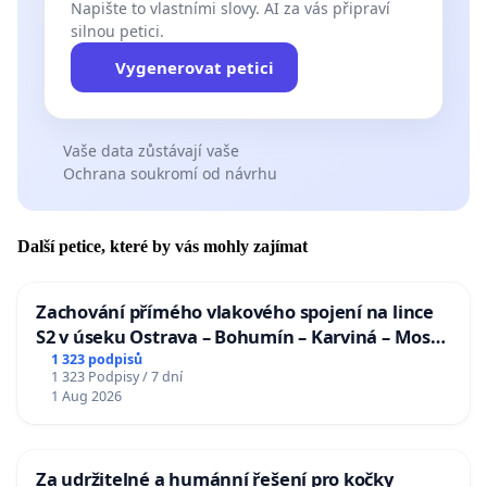
Napište to vlastními slovy. AI za vás připraví
silnou petici.
Vygenerovat petici
Vaše data zůstávají vaše
Ochrana soukromí od návrhu
Další petice, které by vás mohly zajímat
Zachování přímého vlakového spojení na lince
S2 v úseku Ostrava – Bohumín – Karviná – Mosty
u Jablunkova
1 323 podpisů
1 323 Podpisy / 7 dní
1 Aug 2026
Za udržitelné a humánní řešení pro kočky