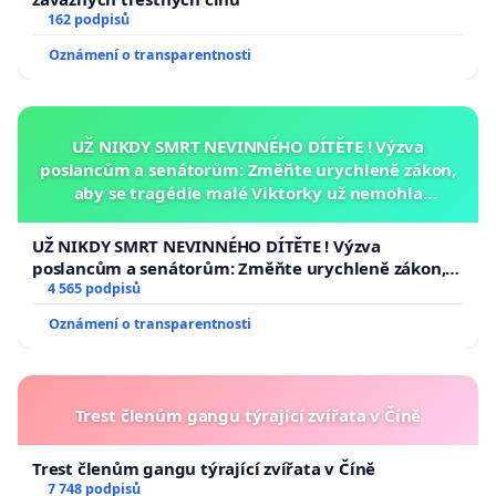
162 podpisů
Oznámení o transparentnosti
UŽ NIKDY SMRT NEVINNÉHO DÍTĚTE ! Výzva
poslancům a senátorům: Změňte urychleně zákon,
aby se tragédie malé Viktorky už nemohla
opakovat!
UŽ NIKDY SMRT NEVINNÉHO DÍTĚTE ! Výzva
poslancům a senátorům: Změňte urychleně zákon,
aby se tragédie malé Viktorky už nemohla opakovat!
4 565 podpisů
Oznámení o transparentnosti
Trest členům gangu týrající zvířata v Číně
Trest členům gangu týrající zvířata v Číně
7 748 podpisů