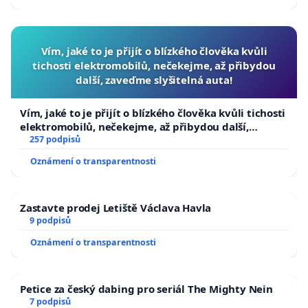
Vím, jaké to je přijít o blízkého člověka kvůli
tichosti elektromobilů, nečekejme, až přibydou
další, zaveďme slyšitelná auta!
Vím, jaké to je přijít o blízkého člověka kvůli tichosti
elektromobilů, nečekejme, až přibydou další,
zaveďme slyšitelná auta!
257 podpisů
Oznámení o transparentnosti
Zastavte prodej Letiště Václava Havla
9 podpisů
Oznámení o transparentnosti
Petice za český dabing pro seriál The Mighty Nein
7 podpisů