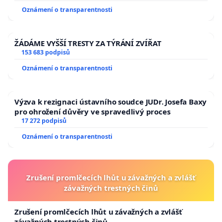
usnesení k podání ústavní žaloby na prezidenta
Oznámení o transparentnosti
republiky
ŽÁDÁME VYŠŠÍ TRESTY ZA TÝRÁNÍ ZVÍŘAT
153 683 podpisů
Oznámení o transparentnosti
Výzva k rezignaci ústavního soudce JUDr. Josefa Baxy
pro ohrožení důvěry ve spravedlivý proces
17 272 podpisů
Oznámení o transparentnosti
Zrušení promlčecích lhůt u závažných a zvlášť
závažných trestných činů
Zrušení promlčecích lhůt u závažných a zvlášť
závažných trestných činů