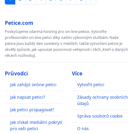
Petice.com
Poskytujeme zdarma hosting pro on-line petice. Vytvořte
profesionální on-line petici díky našim výkonným službám. Naše
petice jsou každý den uvedeny v médiích, takže vytvoření petice je
skvělý způsob, jak upoutat pozornost veřejnosti i těch, kteří o daných
věcech rozhodují.
Průvodci
Více
Jak zahájit online petici
Vytvořit petici
Jak napsat petici?
Zásady ochrany osobních
údajů
Jak petici propagovat?
Správa souborů cookie
Jak získat mediální pokrytí
pro vaši petici
O nás