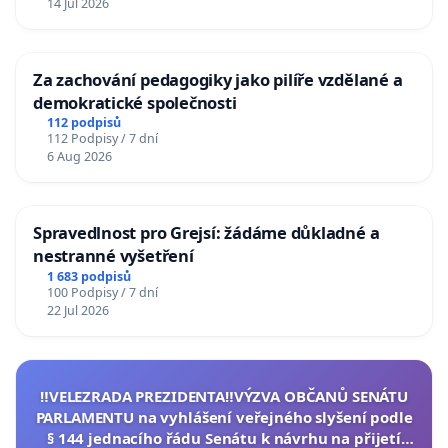
14 Jul 2026
Za zachování pedagogiky jako pilíře vzdělané a
demokratické společnosti
112 podpisů
112 Podpisy / 7 dní
6 Aug 2026
Spravedlnost pro Grejsí: žádáme důkladné a
nestranné vyšetření
1 683 podpisů
100 Podpisy / 7 dní
22 Jul 2026
‼️VELEZRADA PREZIDENTA‼️VÝZVA OBČANŮ SENÁTU
PARLAMENTU na vyhlášení veřejného slyšení podle
§ 144 jednacího řádu Senátu k návrhu na přijetí