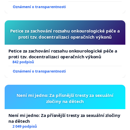
usnesení k podání ústavní žaloby na prezidenta
Oznámení o transparentnosti
republiky
Petice za zachování rozsahu onkourologické péče a
proti tzv. docentralizaci operačních výkonů
Petice za zachování rozsahu onkourologické péče a
proti tzv. docentralizaci operačních výkonů
842 podpisů
Oznámení o transparentnosti
Není mi jedno: Za přísnější tresty za sexuální
zločiny na dětech
Není mi jedno: Za přísnější tresty za sexuální zločiny
na dětech
2 049 podpisů