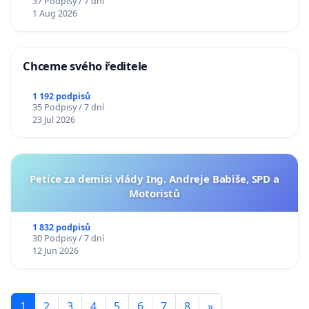
37 Podpisy / 7 dní
1 Aug 2026
Chceme svého ředitele
1 192 podpisů
35 Podpisy / 7 dní
23 Jul 2026
Petice za demisi vlády Ing. Andreje Babiše, SPD a
Motoristů
1 832 podpisů
30 Podpisy / 7 dní
12 Jun 2026
1
2
3
4
5
6
7
8
»