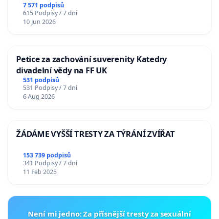
7 571 podpisů
615 Podpisy / 7 dní
10 Jun 2026
Petice za zachování suverenity Katedry
divadelní vědy na FF UK
531 podpisů
531 Podpisy / 7 dní
6 Aug 2026
ŽÁDÁME VYŠŠÍ TRESTY ZA TÝRÁNÍ ZVÍŘAT
153 739 podpisů
341 Podpisy / 7 dní
11 Feb 2025
Není mi jedno: Za přísnější tresty za sexuální