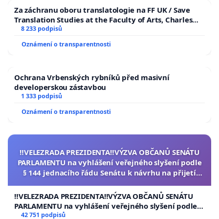
Za záchranu oboru translatologie na FF UK / Save
Translation Studies at the Faculty of Arts, Charles
University
8 233 podpisů
Oznámení o transparentnosti
Ochrana Vrbenských rybníků před masivní
developerskou zástavbou
1 333 podpisů
Oznámení o transparentnosti
‼️VELEZRADA PREZIDENTA‼️VÝZVA OBČANŮ SENÁTU
PARLAMENTU na vyhlášení veřejného slyšení podle
§ 144 jednacího řádu Senátu k návrhu na přijetí
usnesení k podání ústavní žaloby na prezidenta
republiky
‼️VELEZRADA PREZIDENTA‼️VÝZVA OBČANŮ SENÁTU
PARLAMENTU na vyhlášení veřejného slyšení podle §
144 jednacího řádu Senátu k návrhu na přijetí
42 751 podpisů