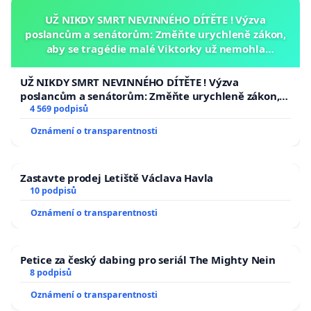
UŽ NIKDY SMRT NEVINNÉHO DÍTĚTE ! Výzva
poslancům a senátorům: Změňte urychleně zákon,
aby se tragédie malé Viktorky už nemohla
opakovat!
UŽ NIKDY SMRT NEVINNÉHO DÍTĚTE ! Výzva
poslancům a senátorům: Změňte urychleně zákon,
aby se tragédie malé Viktorky už nemohla opakovat!
4 569 podpisů
Oznámení o transparentnosti
Zastavte prodej Letiště Václava Havla
10 podpisů
Oznámení o transparentnosti
Petice za český dabing pro seriál The Mighty Nein
8 podpisů
Oznámení o transparentnosti