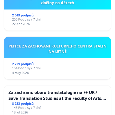
zločiny na dětech
2 049 podpisů
255 Podpisy / 7 dní
22 Apr 2026
PETICE ZA ZACHOVÁNÍ KULTURNÍHO CENTRA STALIN
NA LETNÉ
2 729 podpisů
154 Podpisy / 7 dní
4 May 2026
Za záchranu oboru translatologie na FF UK /
Save Translation Studies at the Faculty of Arts,
Charles University
8 233 podpisů
145 Podpisy / 7 dní
13 Jul 2026