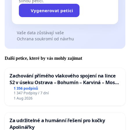
silnou petici.
Vygenerovat petici
Vaše data zůstávají vaše
Ochrana soukromí od návrhu
Další petice, které by vás mohly zajímat
Zachování přímého vlakového spojení na lince
S2 v úseku Ostrava – Bohumín – Karviná – Mosty
u Jablunkova
1 356 podpisů
1 347 Podpisy / 7 dní
1 Aug 2026
Za udržitelné a humánní řešení pro kočky
Apolinářky