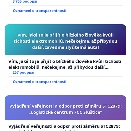
a umírání zvířete natočili.
3 755 podpisů
Oznámení o transparentnosti
Vím, jaké to je přijít o blízkého člověka kvůli
tichosti elektromobilů, nečekejme, až přibydou
další, zaveďme slyšitelná auta!
Vím, jaké to je přijít o blízkého člověka kvůli tichosti
elektromobilů, nečekejme, až přibydou další,
zaveďme slyšitelná auta!
257 podpisů
Oznámení o transparentnosti
Vyjádření veřejnosti a odpor proti záměru STC2879:
„Logistické centrum FCC Sluštice“
Vyjádření veřejnosti a odpor proti záměru STC2879: