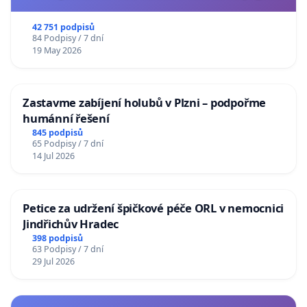
usnesení k podání ústavní žaloby na prezidenta
republiky
42 751 podpisů
84 Podpisy / 7 dní
19 May 2026
Zastavme zabíjení holubů v Plzni – podpořme
humánní řešení
845 podpisů
65 Podpisy / 7 dní
14 Jul 2026
Petice za udržení špičkové péče ORL v nemocnici
Jindřichův Hradec
398 podpisů
63 Podpisy / 7 dní
29 Jul 2026