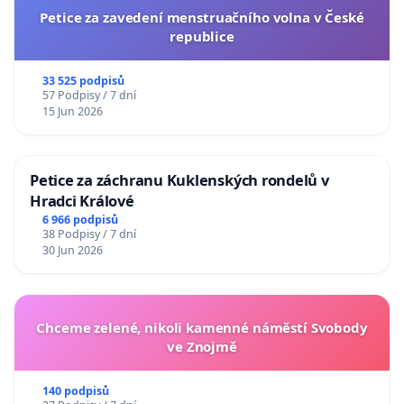
Petice za zavedení menstruačního volna v České
republice
33 525 podpisů
57 Podpisy / 7 dní
15 Jun 2026
Petice za záchranu Kuklenských rondelů v
Hradci Králové
6 966 podpisů
38 Podpisy / 7 dní
30 Jun 2026
Chceme zelené, nikoli kamenné náměstí Svobody
ve Znojmě
140 podpisů