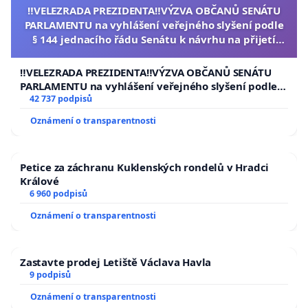
‼️VELEZRADA PREZIDENTA‼️VÝZVA OBČANŮ SENÁTU
PARLAMENTU na vyhlášení veřejného slyšení podle
§ 144 jednacího řádu Senátu k návrhu na přijetí
usnesení k podání ústavní žaloby na prezidenta
republiky
‼️VELEZRADA PREZIDENTA‼️VÝZVA OBČANŮ SENÁTU
PARLAMENTU na vyhlášení veřejného slyšení podle §
144 jednacího řádu Senátu k návrhu na přijetí
42 737 podpisů
usnesení k podání ústavní žaloby na prezidenta
Oznámení o transparentnosti
republiky
Petice za záchranu Kuklenských rondelů v Hradci
Králové
6 960 podpisů
Oznámení o transparentnosti
Zastavte prodej Letiště Václava Havla
9 podpisů
Oznámení o transparentnosti