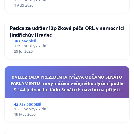
1 Aug 2026
Petice za udržení špičkové péče ORL v nemocnici
Jindřichův Hradec
387 podpisů
126 Podpisy / 7 dní
29 Jul 2026
‼️VELEZRADA PREZIDENTA‼️VÝZVA OBČANŮ SENÁTU
PARLAMENTU na vyhlášení veřejného slyšení podle
§ 144 jednacího řádu Senátu k návrhu na přijetí
usnesení k podání ústavní žaloby na prezidenta
republiky
42 737 podpisů
126 Podpisy / 7 dní
19 May 2026