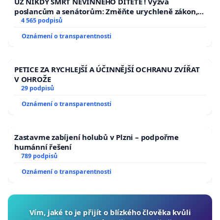
UŽ NIKDY SMRT NEVINNÉHO DÍTĚTE ! Výzva
poslancům a senátorům: Změňte urychleně zákon,
aby se tragédie malé Viktorky už nemohla opakovat!
4 565 podpisů
Oznámení o transparentnosti
PETICE ZA RYCHLEJŠÍ A ÚČINNĚJŠÍ OCHRANU ZVÍŘAT
V OHROŽE
29 podpisů
Oznámení o transparentnosti
Zastavme zabíjení holubů v Plzni – podpořme
humánní řešení
789 podpisů
Oznámení o transparentnosti
Vím, jaké to je přijít o blízkého člověka kvůli