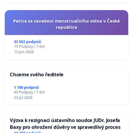
Petice za zavedení menstruačního volna v České
republice
33 502 podpisů
75 Podpisy / 7 dní
15 Jun 2026
Chceme svého ředitele
1 186 podpisů
65 Podpisy / 7 dní
23 Jul 2026
Výzva k rezignaci ústavního soudce JUDr. Josefa
Baxy pro ohrožení důvěry ve spravedlivý proces