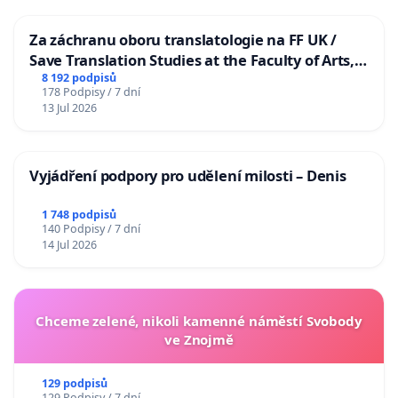
Za záchranu oboru translatologie na FF UK /
Save Translation Studies at the Faculty of Arts,
Charles University
8 192 podpisů
178 Podpisy / 7 dní
13 Jul 2026
Vyjádření podpory pro udělení milosti – Denis
1 748 podpisů
140 Podpisy / 7 dní
14 Jul 2026
Chceme zelené, nikoli kamenné náměstí Svobody
ve Znojmě
129 podpisů
129 Podpisy / 7 dní