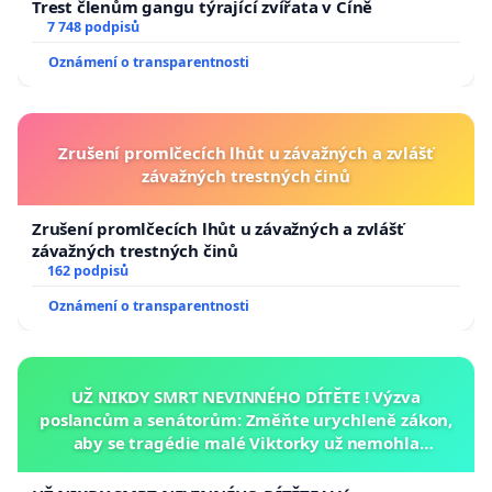
Trest členům gangu týrající zvířata v Číně
7 748 podpisů
Oznámení o transparentnosti
Zrušení promlčecích lhůt u závažných a zvlášť
závažných trestných činů
Zrušení promlčecích lhůt u závažných a zvlášť
závažných trestných činů
162 podpisů
Oznámení o transparentnosti
UŽ NIKDY SMRT NEVINNÉHO DÍTĚTE ! Výzva
poslancům a senátorům: Změňte urychleně zákon,
aby se tragédie malé Viktorky už nemohla
opakovat!