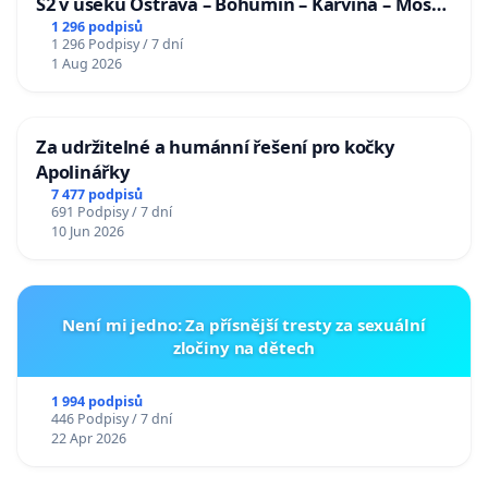
S2 v úseku Ostrava – Bohumín – Karviná – Mosty
u Jablunkova
1 296 podpisů
1 296 Podpisy / 7 dní
1 Aug 2026
Za udržitelné a humánní řešení pro kočky
Apolinářky
7 477 podpisů
691 Podpisy / 7 dní
10 Jun 2026
Není mi jedno: Za přísnější tresty za sexuální
zločiny na dětech
1 994 podpisů
446 Podpisy / 7 dní
22 Apr 2026