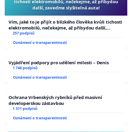
tichosti elektromobilů, nečekejme, až přibydou
další, zaveďme slyšitelná auta!
Vím, jaké to je přijít o blízkého člověka kvůli tichosti
elektromobilů, nečekejme, až přibydou další,
zaveďme slyšitelná auta!
257 podpisů
Oznámení o transparentnosti
Vyjádření podpory pro udělení milosti – Denis
1 748 podpisů
Oznámení o transparentnosti
Ochrana Vrbenských rybníků před masivní
developerskou zástavbou
1 311 podpisů
Oznámení o transparentnosti