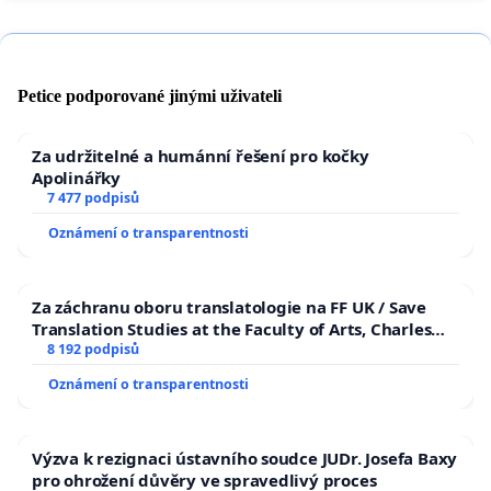
Petice podporované jinými uživateli
Za udržitelné a humánní řešení pro kočky
Apolinářky
7 477 podpisů
Oznámení o transparentnosti
Za záchranu oboru translatologie na FF UK / Save
Translation Studies at the Faculty of Arts, Charles
University
8 192 podpisů
Oznámení o transparentnosti
Výzva k rezignaci ústavního soudce JUDr. Josefa Baxy
pro ohrožení důvěry ve spravedlivý proces