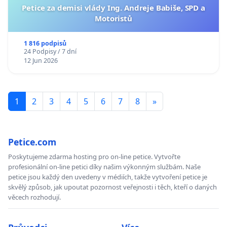
Petice za demisi vlády Ing. Andreje Babiše, SPD a
Motoristů
1 816 podpisů
24 Podpisy / 7 dní
12 Jun 2026
1
2
3
4
5
6
7
8
»
Petice.com
Poskytujeme zdarma hosting pro on-line petice. Vytvořte
profesionální on-line petici díky našim výkonným službám. Naše
petice jsou každý den uvedeny v médiích, takže vytvoření petice je
skvělý způsob, jak upoutat pozornost veřejnosti i těch, kteří o daných
věcech rozhodují.