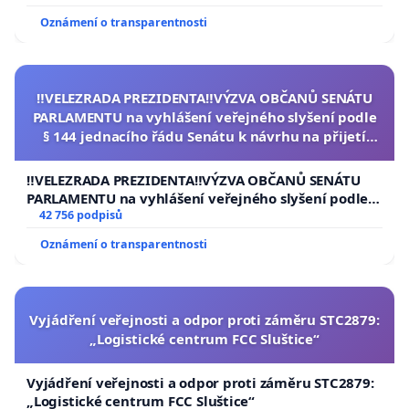
Oznámení o transparentnosti
‼️VELEZRADA PREZIDENTA‼️VÝZVA OBČANŮ SENÁTU
PARLAMENTU na vyhlášení veřejného slyšení podle
§ 144 jednacího řádu Senátu k návrhu na přijetí
usnesení k podání ústavní žaloby na prezidenta
republiky
‼️VELEZRADA PREZIDENTA‼️VÝZVA OBČANŮ SENÁTU
PARLAMENTU na vyhlášení veřejného slyšení podle §
144 jednacího řádu Senátu k návrhu na přijetí
42 756 podpisů
usnesení k podání ústavní žaloby na prezidenta
Oznámení o transparentnosti
republiky
Vyjádření veřejnosti a odpor proti záměru STC2879:
„Logistické centrum FCC Sluštice“
Vyjádření veřejnosti a odpor proti záměru STC2879:
„Logistické centrum FCC Sluštice“