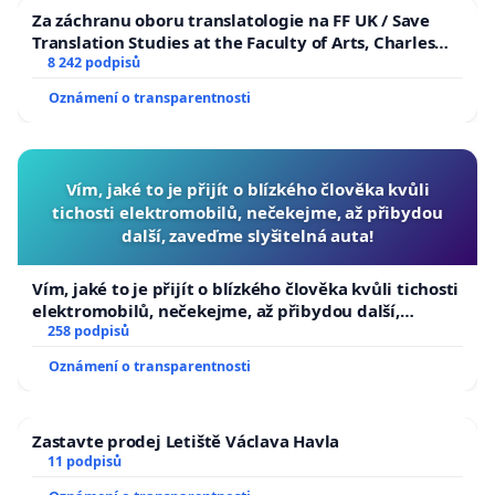
Za záchranu oboru translatologie na FF UK / Save
Translation Studies at the Faculty of Arts, Charles
University
8 242 podpisů
Oznámení o transparentnosti
Vím, jaké to je přijít o blízkého člověka kvůli
tichosti elektromobilů, nečekejme, až přibydou
další, zaveďme slyšitelná auta!
Vím, jaké to je přijít o blízkého člověka kvůli tichosti
elektromobilů, nečekejme, až přibydou další,
zaveďme slyšitelná auta!
258 podpisů
Oznámení o transparentnosti
Zastavte prodej Letiště Václava Havla
11 podpisů