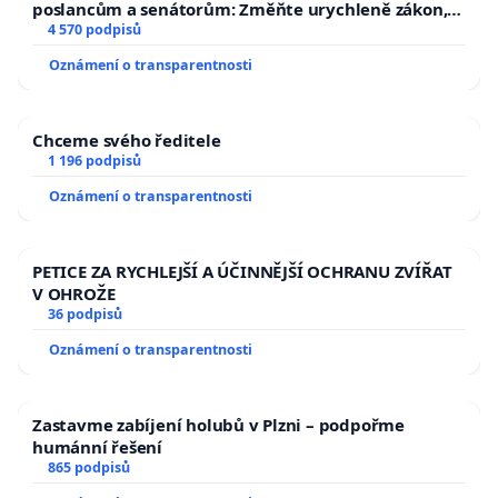
poslancům a senátorům: Změňte urychleně zákon,
aby se tragédie malé Viktorky už nemohla opakovat!
4 570 podpisů
Oznámení o transparentnosti
Chceme svého ředitele
1 196 podpisů
Oznámení o transparentnosti
PETICE ZA RYCHLEJŠÍ A ÚČINNĚJŠÍ OCHRANU ZVÍŘAT
V OHROŽE
36 podpisů
Oznámení o transparentnosti
Zastavme zabíjení holubů v Plzni – podpořme
humánní řešení
865 podpisů