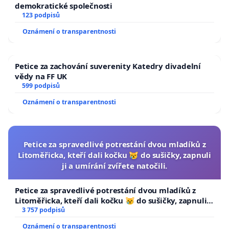
demokratické společnosti
123 podpisů
Oznámení o transparentnosti
Petice za zachování suverenity Katedry divadelní
vědy na FF UK
599 podpisů
Oznámení o transparentnosti
Petice za spravedlivé potrestání dvou mladíků z
Litoměřicka, kteří dali kočku 😿 do sušičky, zapnuli
ji a umírání zvířete natočili.
Petice za spravedlivé potrestání dvou mladíků z
Litoměřicka, kteří dali kočku 😿 do sušičky, zapnuli ji
a umírání zvířete natočili.
3 757 podpisů
Oznámení o transparentnosti