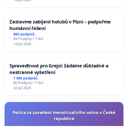
Zastavme zabíjení holubů v Plzni – podpořme
humánní řešení
865 podpisů
84 Podpisy / 7 dní
14 Jul 2026
Spravedlnost pro Grejsí: žádáme důkladné a
nestranné vyšetření
1 686 podpisů
80 Podpisy / 7 dní
22 Jul 2026
Petice za zavedení menstruačního volna v České
republice