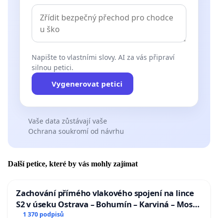
Napište to vlastními slovy. AI za vás připraví
silnou petici.
Vygenerovat petici
Vaše data zůstávají vaše
Ochrana soukromí od návrhu
Další petice, které by vás mohly zajímat
Zachování přímého vlakového spojení na lince
S2 v úseku Ostrava – Bohumín – Karviná – Mosty
u Jablunkova
1 370 podpisů