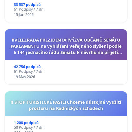
33 537 podpisů
61 Podpisy / 7 dní
15 Jun 2026
‼️VELEZRADA PREZIDENTA‼️VÝZVA OBČANŮ SENÁTU
PARLAMENTU na vyhlášení veřejného slyšení podle
§ 144 jednacího řádu Senátu k návrhu na přijetí
usnesení k podání ústavní žaloby na prezidenta
republiky
42 756 podpisů
61 Podpisy / 7 dní
19 May 2026
‼️ STOP TURISTICKÉ PASTI! Chceme důstojné využití
prostoru na Radnických schodech
1 208 podpisů
50 Podpisy / 7 dní