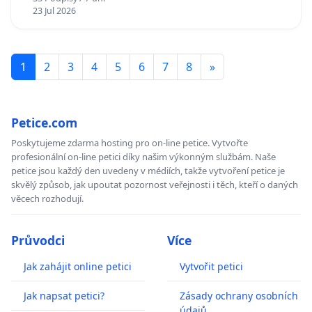
23 Jul 2026
1
2
3
4
5
6
7
8
»
Petice.com
Poskytujeme zdarma hosting pro on-line petice. Vytvořte
profesionální on-line petici díky našim výkonným službám. Naše
petice jsou každý den uvedeny v médiích, takže vytvoření petice je
skvělý způsob, jak upoutat pozornost veřejnosti i těch, kteří o daných
věcech rozhodují.
Průvodci
Více
Jak zahájit online petici
Vytvořit petici
Jak napsat petici?
Zásady ochrany osobních
údajů