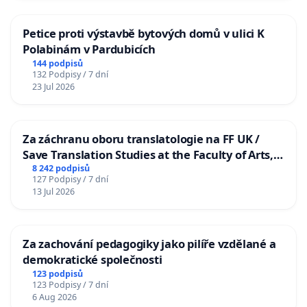
Petice proti výstavbě bytových domů v ulici K
Polabinám v Pardubicích
144 podpisů
132 Podpisy / 7 dní
23 Jul 2026
Za záchranu oboru translatologie na FF UK /
Save Translation Studies at the Faculty of Arts,
Charles University
8 242 podpisů
127 Podpisy / 7 dní
13 Jul 2026
Za zachování pedagogiky jako pilíře vzdělané a
demokratické společnosti
123 podpisů
123 Podpisy / 7 dní
6 Aug 2026