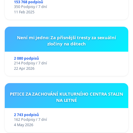
153 768 podpisů
350 Podpisy / 7 dní
11 Feb 2025
Není mi jedno: Za přísnější tresty za sexuální
zločiny na dětech
2 080 podpisů
214 Podpisy / 7 dní
22 Apr 2026
PETICE ZA ZACHOVÁNÍ KULTURNÍHO CENTRA STALIN
NA LETNÉ
2 743 podpisů
162 Podpisy / 7 dní
4 May 2026