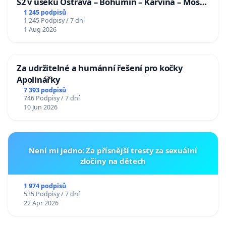
S2 v úseku Ostrava – Bohumín – Karviná – Mosty
u Jablunkova
1 245 podpisů
1 245 Podpisy / 7 dní
1 Aug 2026
Za udržitelné a humánní řešení pro kočky
Apolinářky
7 393 podpisů
746 Podpisy / 7 dní
10 Jun 2026
Není mi jedno: Za přísnější tresty za sexuální
zločiny na dětech
1 974 podpisů
535 Podpisy / 7 dní
22 Apr 2026