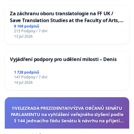
Za záchranu oboru translatologie na FF UK /
Save Translation Studies at the Faculty of Arts,
Charles University
8 168 podpisů
215 Podpisy / 7 dní
13 Jul 2026
Vyjádření podpory pro udělení milosti – Denis
1 728 podpisů
147 Podpisy / 7 dní
14 Jul 2026
‼️VELEZRADA PREZIDENTA‼️VÝZVA OBČANŮ SENÁTU
PARLAMENTU na vyhlášení veřejného slyšení podle
§ 144 jednacího řádu Senátu k návrhu na přijetí
usnesení k podání ústavní žaloby na prezidenta
republiky