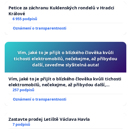
Petice za záchranu Kuklenských rondelů v Hradci
Králové
6 955 podpisů
Oznámení o transparentnosti
Vím, jaké to je přijít o blízkého člověka kvůli
tichosti elektromobilů, nečekejme, až přibydou
další, zaveďme slyšitelná auta!
Vím, jaké to je přijít o blízkého člověka kvůli tichosti
elektromobilů, nečekejme, až přibydou další,
zaveďme slyšitelná auta!
257 podpisů
Oznámení o transparentnosti
Zastavte prodej Letiště Václava Havla
7 podpisů