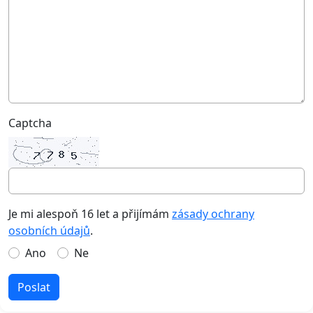
Captcha
Je mi alespoň 16 let a přijímám
zásady ochrany
osobních údajů
.
Ano
Ne
Poslat