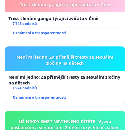
Trest členům gangu týrající zvířata v Číně
Trest členům gangu týrající zvířata v Číně
7 748 podpisů
Oznámení o transparentnosti
Není mi jedno: Za přísnější tresty za sexuální
zločiny na dětech
Není mi jedno: Za přísnější tresty za sexuální zločiny
na dětech
1 974 podpisů
Oznámení o transparentnosti
UŽ NIKDY SMRT NEVINNÉHO DÍTĚTE ! Výzva
poslancům a senátorům: Změňte urychleně zákon,