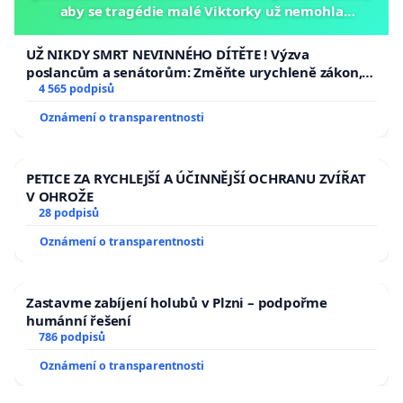
aby se tragédie malé Viktorky už nemohla
opakovat!
UŽ NIKDY SMRT NEVINNÉHO DÍTĚTE ! Výzva
poslancům a senátorům: Změňte urychleně zákon,
aby se tragédie malé Viktorky už nemohla opakovat!
4 565 podpisů
Oznámení o transparentnosti
PETICE ZA RYCHLEJŠÍ A ÚČINNĚJŠÍ OCHRANU ZVÍŘAT
V OHROŽE
28 podpisů
Oznámení o transparentnosti
Zastavme zabíjení holubů v Plzni – podpořme
humánní řešení
786 podpisů
Oznámení o transparentnosti