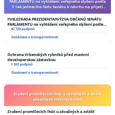
PARLAMENTU na vyhlášení veřejného slyšení podle
§ 144 jednacího řádu Senátu k návrhu na přijetí
usnesení k podání ústavní žaloby na prezidenta
republiky
‼️VELEZRADA PREZIDENTA‼️VÝZVA OBČANŮ SENÁTU
PARLAMENTU na vyhlášení veřejného slyšení podle §
144 jednacího řádu Senátu k návrhu na přijetí
42 729 podpisů
usnesení k podání ústavní žaloby na prezidenta
Oznámení o transparentnosti
republiky
Ochrana Vrbenských rybníků před masivní
developerskou zástavbou
1 303 podpisů
Oznámení o transparentnosti
Zrušení promlčecích lhůt u závažných a zvlášť
závažných trestných činů
Zrušení promlčecích lhůt u závažných a zvlášť