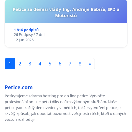
Petice za demisi vlády Ing. Andreje Babiše, SPD a
Motoristů
1 816 podpisů
26 Podpisy / 7 dní
12 Jun 2026
1
2
3
4
5
6
7
8
»
Petice.com
Poskytujeme zdarma hosting pro on-line petice. Vytvořte
profesionální on-line petici díky našim výkonným službám. Naše
petice jsou každý den uvedeny v médiích, takže vytvoření petice je
skvělý způsob, jak upoutat pozornost veřejnosti i těch, kteří o daných
věcech rozhodují.