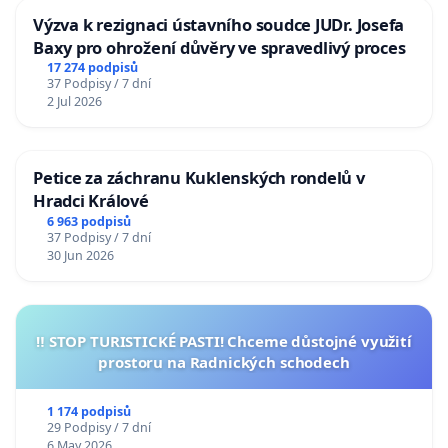
Výzva k rezignaci ústavního soudce JUDr. Josefa
Baxy pro ohrožení důvěry ve spravedlivý proces
17 274 podpisů
37 Podpisy / 7 dní
2 Jul 2026
Petice za záchranu Kuklenských rondelů v
Hradci Králové
6 963 podpisů
37 Podpisy / 7 dní
30 Jun 2026
‼️ STOP TURISTICKÉ PASTI! Chceme důstojné využití
prostoru na Radnických schodech
1 174 podpisů
29 Podpisy / 7 dní
6 May 2026