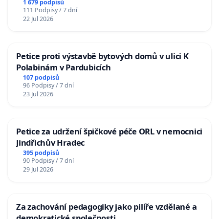
1 679 podpisů
111 Podpisy / 7 dní
22 Jul 2026
Petice proti výstavbě bytových domů v ulici K
Polabinám v Pardubicích
107 podpisů
96 Podpisy / 7 dní
23 Jul 2026
Petice za udržení špičkové péče ORL v nemocnici
Jindřichův Hradec
395 podpisů
90 Podpisy / 7 dní
29 Jul 2026
Za zachování pedagogiky jako pilíře vzdělané a
demokratické společnosti