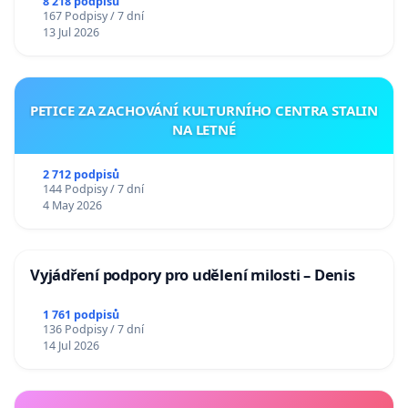
Charles University
8 218 podpisů
167 Podpisy / 7 dní
13 Jul 2026
PETICE ZA ZACHOVÁNÍ KULTURNÍHO CENTRA STALIN
NA LETNÉ
2 712 podpisů
144 Podpisy / 7 dní
4 May 2026
Vyjádření podpory pro udělení milosti – Denis
1 761 podpisů
136 Podpisy / 7 dní
14 Jul 2026