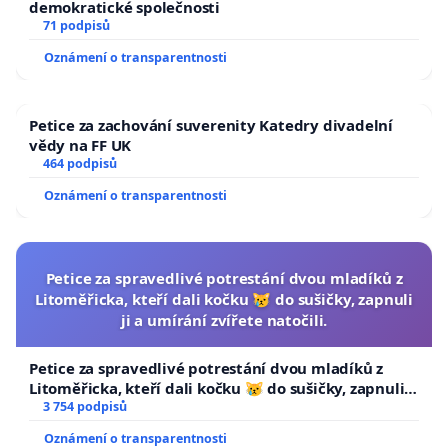
demokratické společnosti
71 podpisů
Oznámení o transparentnosti
Petice za zachování suverenity Katedry divadelní
vědy na FF UK
464 podpisů
Oznámení o transparentnosti
Petice za spravedlivé potrestání dvou mladíků z
Litoměřicka, kteří dali kočku 😿 do sušičky, zapnuli
ji a umírání zvířete natočili.
Petice za spravedlivé potrestání dvou mladíků z
Litoměřicka, kteří dali kočku 😿 do sušičky, zapnuli ji
a umírání zvířete natočili.
3 754 podpisů
Oznámení o transparentnosti