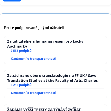
Petice podporované jinými uživateli
Za udržitelné a humánní řešení pro kočky
Apolinářky
7 536 podpisů
Oznámení o transparentnosti
Za záchranu oboru translatologie na FF UK / Save
Translation Studies at the Faculty of Arts, Charles
University
8 218 podpisů
Oznámení o transparentnosti
ŽÁDÁME VYŠŠÍ TRESTY ZA TÝRÁNÍ ZVÍŘAT