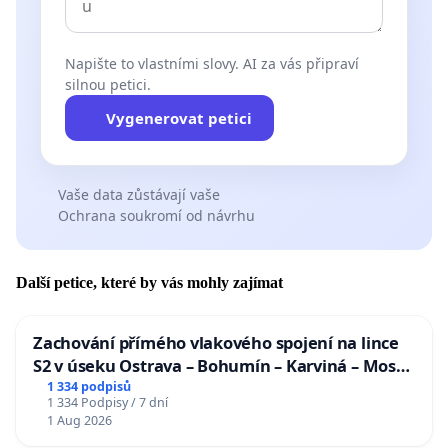
Napište to vlastními slovy. AI za vás připraví
silnou petici.
Vygenerovat petici
Vaše data zůstávají vaše
Ochrana soukromí od návrhu
Další petice, které by vás mohly zajímat
Zachování přímého vlakového spojení na lince
S2 v úseku Ostrava – Bohumín – Karviná – Mosty
u Jablunkova
1 334 podpisů
1 334 Podpisy / 7 dní
1 Aug 2026