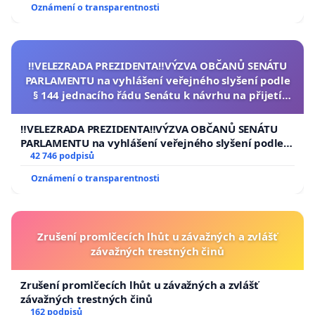
Oznámení o transparentnosti
‼️VELEZRADA PREZIDENTA‼️VÝZVA OBČANŮ SENÁTU
PARLAMENTU na vyhlášení veřejného slyšení podle
§ 144 jednacího řádu Senátu k návrhu na přijetí
usnesení k podání ústavní žaloby na prezidenta
republiky
‼️VELEZRADA PREZIDENTA‼️VÝZVA OBČANŮ SENÁTU
PARLAMENTU na vyhlášení veřejného slyšení podle §
144 jednacího řádu Senátu k návrhu na přijetí
42 746 podpisů
usnesení k podání ústavní žaloby na prezidenta
Oznámení o transparentnosti
republiky
Zrušení promlčecích lhůt u závažných a zvlášť
závažných trestných činů
Zrušení promlčecích lhůt u závažných a zvlášť
závažných trestných činů
162 podpisů