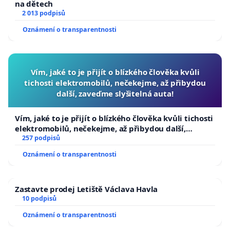
na dětech
2 013 podpisů
Oznámení o transparentnosti
Vím, jaké to je přijít o blízkého člověka kvůli
tichosti elektromobilů, nečekejme, až přibydou
další, zaveďme slyšitelná auta!
Vím, jaké to je přijít o blízkého člověka kvůli tichosti
elektromobilů, nečekejme, až přibydou další,
zaveďme slyšitelná auta!
257 podpisů
Oznámení o transparentnosti
Zastavte prodej Letiště Václava Havla
10 podpisů
Oznámení o transparentnosti