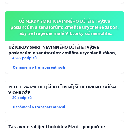
UŽ NIKDY SMRT NEVINNÉHO DÍTĚTE ! Výzva
poslancům a senátorům: Změňte urychleně zákon,
aby se tragédie malé Viktorky už nemohla
opakovat!
UŽ NIKDY SMRT NEVINNÉHO DÍTĚTE ! Výzva
poslancům a senátorům: Změňte urychleně zákon,
aby se tragédie malé Viktorky už nemohla opakovat!
4 565 podpisů
Oznámení o transparentnosti
PETICE ZA RYCHLEJŠÍ A ÚČINNĚJŠÍ OCHRANU ZVÍŘAT
V OHROŽE
30 podpisů
Oznámení o transparentnosti
Zastavme zabíjení holubů v Plzni – podpořme