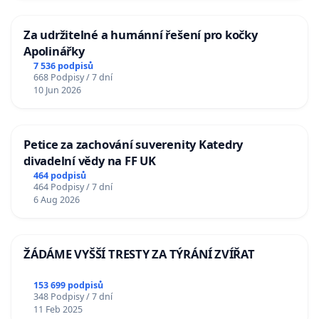
Za udržitelné a humánní řešení pro kočky
Apolinářky
7 536 podpisů
668 Podpisy / 7 dní
10 Jun 2026
Petice za zachování suverenity Katedry
divadelní vědy na FF UK
464 podpisů
464 Podpisy / 7 dní
6 Aug 2026
ŽÁDÁME VYŠŠÍ TRESTY ZA TÝRÁNÍ ZVÍŘAT
153 699 podpisů
348 Podpisy / 7 dní
11 Feb 2025