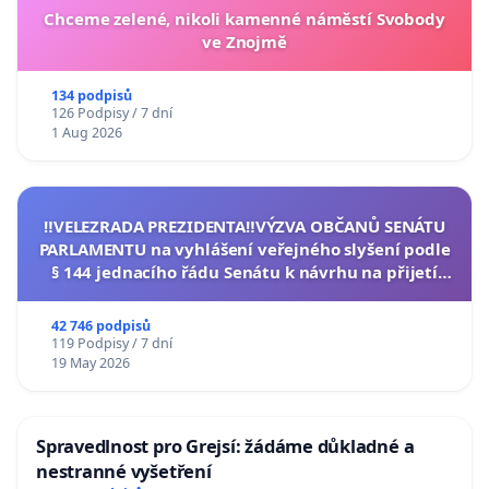
Chceme zelené, nikoli kamenné náměstí Svobody
ve Znojmě
134 podpisů
126 Podpisy / 7 dní
1 Aug 2026
‼️VELEZRADA PREZIDENTA‼️VÝZVA OBČANŮ SENÁTU
PARLAMENTU na vyhlášení veřejného slyšení podle
§ 144 jednacího řádu Senátu k návrhu na přijetí
usnesení k podání ústavní žaloby na prezidenta
republiky
42 746 podpisů
119 Podpisy / 7 dní
19 May 2026
Spravedlnost pro Grejsí: žádáme důkladné a
nestranné vyšetření