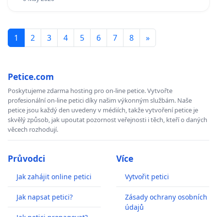
1
2
3
4
5
6
7
8
»
Petice.com
Poskytujeme zdarma hosting pro on-line petice. Vytvořte
profesionální on-line petici díky našim výkonným službám. Naše
petice jsou každý den uvedeny v médiích, takže vytvoření petice je
skvělý způsob, jak upoutat pozornost veřejnosti i těch, kteří o daných
věcech rozhodují.
Průvodci
Více
Jak zahájit online petici
Vytvořit petici
Jak napsat petici?
Zásady ochrany osobních
údajů