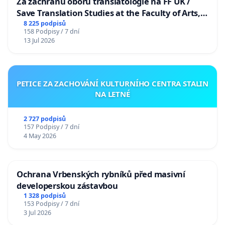
Za záchranu oboru translatologie na FF UK /
Save Translation Studies at the Faculty of Arts,
Charles University
8 225 podpisů
158 Podpisy / 7 dní
13 Jul 2026
PETICE ZA ZACHOVÁNÍ KULTURNÍHO CENTRA STALIN
NA LETNÉ
2 727 podpisů
157 Podpisy / 7 dní
4 May 2026
Ochrana Vrbenských rybníků před masivní
developerskou zástavbou
1 328 podpisů
153 Podpisy / 7 dní
3 Jul 2026