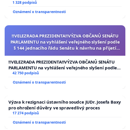
1 328 podpisů
Oznámení o transparentnosti
‼️VELEZRADA PREZIDENTA‼️VÝZVA OBČANŮ SENÁTU
PARLAMENTU na vyhlášení veřejného slyšení podle
§ 144 jednacího řádu Senátu k návrhu na přijetí
usnesení k podání ústavní žaloby na prezidenta
republiky
‼️VELEZRADA PREZIDENTA‼️VÝZVA OBČANŮ SENÁTU
PARLAMENTU na vyhlášení veřejného slyšení podle §
144 jednacího řádu Senátu k návrhu na přijetí
42 750 podpisů
usnesení k podání ústavní žaloby na prezidenta
Oznámení o transparentnosti
republiky
Výzva k rezignaci ústavního soudce JUDr. Josefa Baxy
pro ohrožení důvěry ve spravedlivý proces
17 274 podpisů
Oznámení o transparentnosti