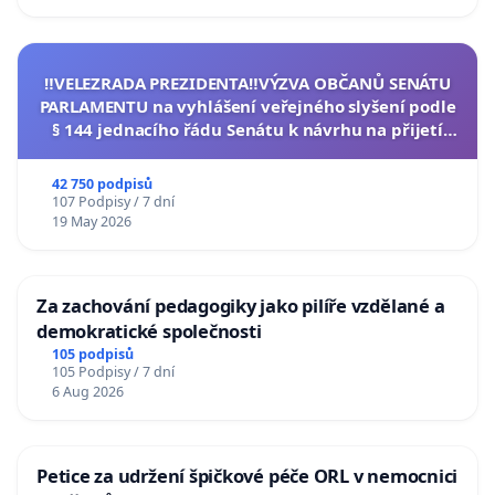
‼️VELEZRADA PREZIDENTA‼️VÝZVA OBČANŮ SENÁTU
PARLAMENTU na vyhlášení veřejného slyšení podle
§ 144 jednacího řádu Senátu k návrhu na přijetí
usnesení k podání ústavní žaloby na prezidenta
republiky
42 750 podpisů
107 Podpisy / 7 dní
19 May 2026
Za zachování pedagogiky jako pilíře vzdělané a
demokratické společnosti
105 podpisů
105 Podpisy / 7 dní
6 Aug 2026
Petice za udržení špičkové péče ORL v nemocnici