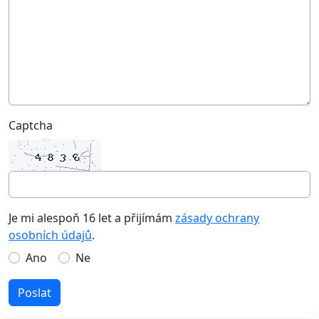
Captcha
Je mi alespoň 16 let a přijímám
zásady ochrany
osobních údajů
.
Ano
Ne
Poslat