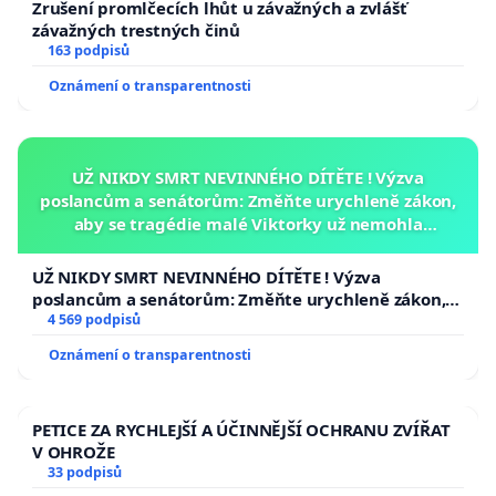
Zrušení promlčecích lhůt u závažných a zvlášť
závažných trestných činů
163 podpisů
Oznámení o transparentnosti
UŽ NIKDY SMRT NEVINNÉHO DÍTĚTE ! Výzva
poslancům a senátorům: Změňte urychleně zákon,
aby se tragédie malé Viktorky už nemohla
opakovat!
UŽ NIKDY SMRT NEVINNÉHO DÍTĚTE ! Výzva
poslancům a senátorům: Změňte urychleně zákon,
aby se tragédie malé Viktorky už nemohla opakovat!
4 569 podpisů
Oznámení o transparentnosti
PETICE ZA RYCHLEJŠÍ A ÚČINNĚJŠÍ OCHRANU ZVÍŘAT
V OHROŽE
33 podpisů