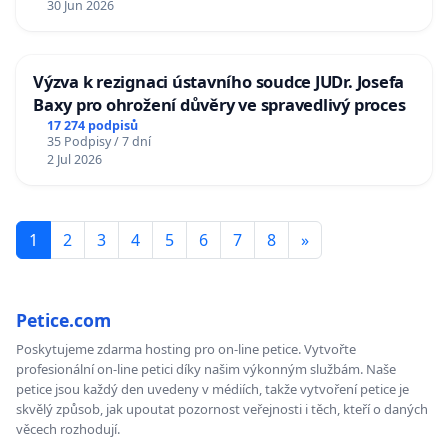
30 Jun 2026
Výzva k rezignaci ústavního soudce JUDr. Josefa
Baxy pro ohrožení důvěry ve spravedlivý proces
17 274 podpisů
35 Podpisy / 7 dní
2 Jul 2026
1
2
3
4
5
6
7
8
»
Petice.com
Poskytujeme zdarma hosting pro on-line petice. Vytvořte
profesionální on-line petici díky našim výkonným službám. Naše
petice jsou každý den uvedeny v médiích, takže vytvoření petice je
skvělý způsob, jak upoutat pozornost veřejnosti i těch, kteří o daných
věcech rozhodují.