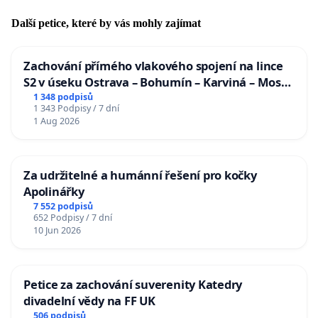
Další petice, které by vás mohly zajímat
Zachování přímého vlakového spojení na lince
S2 v úseku Ostrava – Bohumín – Karviná – Mosty
u Jablunkova
1 348 podpisů
1 343 Podpisy / 7 dní
1 Aug 2026
Za udržitelné a humánní řešení pro kočky
Apolinářky
7 552 podpisů
652 Podpisy / 7 dní
10 Jun 2026
Petice za zachování suverenity Katedry
divadelní vědy na FF UK
506 podpisů