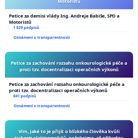
Motoristů
Petice za demisi vlády Ing. Andreje Babiše, SPD a
Motoristů
1 829 podpisů
Oznámení o transparentnosti
Petice za zachování rozsahu onkourologické péče a
proti tzv. docentralizaci operačních výkonů
Petice za zachování rozsahu onkourologické péče a
proti tzv. docentralizaci operačních výkonů
841 podpisů
Oznámení o transparentnosti
Vím, jaké to je přijít o blízkého člověka kvůli
tichosti elektromobilů, nečekejme, až přibydou