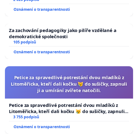
Oznámení o transparentnosti
Za zachování pedagogiky jako pilíře vzdělané a
demokratické společnosti
105 podpisů
Oznámení o transparentnosti
Petice za spravedlivé potrestání dvou mladíků z
Litoměřicka, kteří dali kočku 😿 do sušičky, zapnuli
ji a umírání zvířete natočili.
Petice za spravedlivé potrestání dvou mladíků z
Litoměřicka, kteří dali kočku 😿 do sušičky, zapnuli ji
a umírání zvířete natočili.
3 755 podpisů
Oznámení o transparentnosti