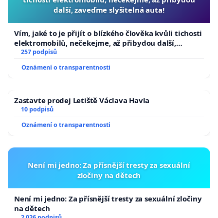
další, zaveďme slyšitelná auta!
Vím, jaké to je přijít o blízkého člověka kvůli tichosti
elektromobilů, nečekejme, až přibydou další,
zaveďme slyšitelná auta!
257 podpisů
Oznámení o transparentnosti
Zastavte prodej Letiště Václava Havla
10 podpisů
Oznámení o transparentnosti
Není mi jedno: Za přísnější tresty za sexuální
zločiny na dětech
Není mi jedno: Za přísnější tresty za sexuální zločiny
na dětech
2 026 podpisů