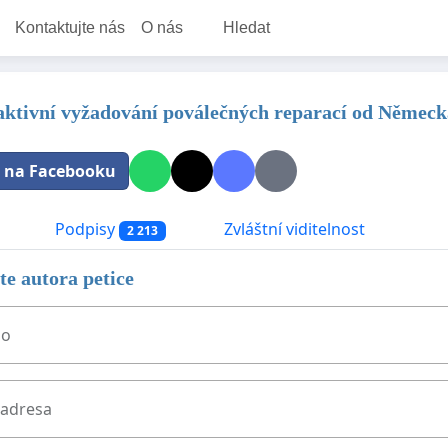
Kontaktujte nás
O nás
Hledat
 aktivní vyžadování poválečných reparací od Německ
t na Facebooku
Podpisy
Zvláštní viditelnost
2 213
e autora petice
no
 adresa