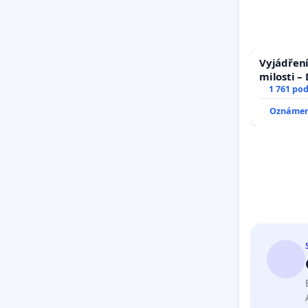
Vyjádření
milosti –
1 761 po
Oznámení