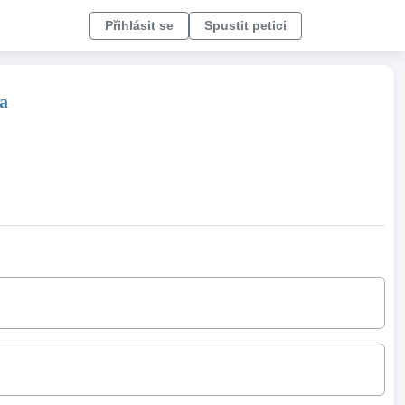
Přihlásit se
Spustit petici
a