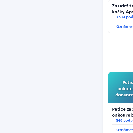
Za udržit
kočky Ap
7 534 po
Oznámení
Peti
onkouro
docentr
Petice za
onkourolo
docentral
840 podp
Oznámení