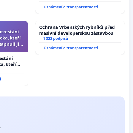
Oznámení o transparentnosti
Ochrana Vrbenských rybníků před
otrestání
masivní developerskou zástavbou
cka, kteří
1 322 podpisů
zapnuli ji a
Oznámení o transparentnosti
čili.
estání
a, kteří
apnuli ji a
i
?