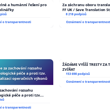
elné a humánní řešení pro
Za záchranu oboru transla
olinářky
FF UK / Save Translation S
dpisů
the Faculty of Arts, Charle
8 218 podpisů
University
 o transparentnosti
Oznámení o transparentnost
ŽÁDÁME VYŠŠÍ TRESTY ZA 
ce za zachování rozsahu
ZVÍŘAT
logické péče a proti tzv.
153 698 podpisů
alizaci operačních výkonů
Oznámení o transparentnost
 zachování rozsahu
gické péče a proti tzv.
izaci operačních výkonů
isů
 o transparentnosti