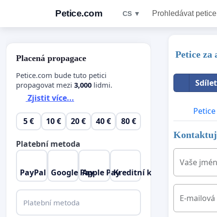
Petice.com
Prohledávat petice
CS ▼
Petice za
Placená propagace
Petice.com bude tuto petici
Sdíle
propagovat mezi
3,000
lidmi.
Zjistit více...
Petice
5 €
10 €
20 €
40 €
80 €
Kontaktujt
Platební metoda
Vaše jmé
PayPal
Google Pay
Apple Pay
Kreditní karta
E-mailová
Platební metoda