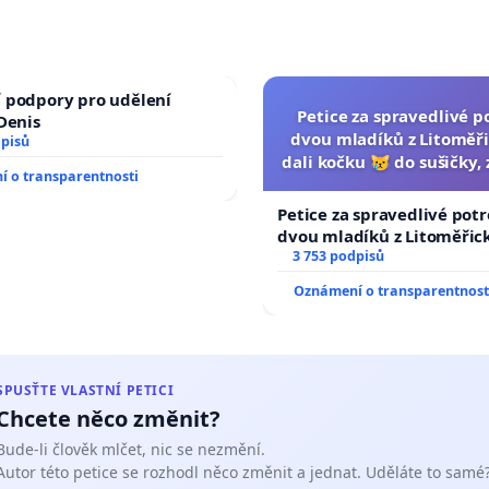
 podpory pro udělení
Petice za spravedlivé p
 Denis
dvou mladíků z Litoměři
dpisů
dali kočku 😿 do sušičky, 
 o transparentnosti
umírání zvířete nato
Petice za spravedlivé potr
dvou mladíků z Litoměřick
dali kočku 😿 do sušičky, z
3 753 podpisů
umírání zvířete natočili.
Oznámení o transparentnost
SPUSŤTE VLASTNÍ PETICI
Chcete něco změnit?
Bude-li člověk mlčet, nic se nezmění.
Autor této petice se rozhodl něco změnit a jednat. Uděláte to samé