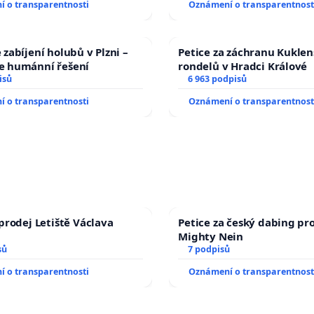
 o transparentnosti
Oznámení o transparentnost
opakovat!
zabíjení holubů v Plzni –
Petice za záchranu Kukle
 humánní řešení
rondelů v Hradci Králové
isů
6 963 podpisů
 o transparentnosti
Oznámení o transparentnost
prodej Letiště Václava
Petice za český dabing pro
Mighty Nein
sů
7 podpisů
 o transparentnosti
Oznámení o transparentnost