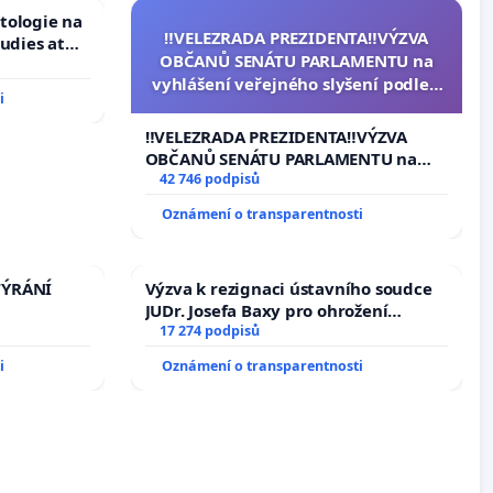
tologie na
‼️VELEZRADA PREZIDENTA‼️VÝZVA
tudies at
OBČANŮ SENÁTU PARLAMENTU na
s
vyhlášení veřejného slyšení podle §
i
144 jednacího řádu Senátu k
návrhu na přijetí usnesení k podání
‼️VELEZRADA PREZIDENTA‼️VÝZVA
ústavní žaloby na prezidenta
OBČANŮ SENÁTU PARLAMENTU na
republiky
vyhlášení veřejného slyšení podle §
42 746 podpisů
144 jednacího řádu Senátu k návrhu
Oznámení o transparentnosti
na přijetí usnesení k podání ústavní
žaloby na prezidenta republiky
TÝRÁNÍ
Výzva k rezignaci ústavního soudce
JUDr. Josefa Baxy pro ohrožení
důvěry ve spravedlivý proces
17 274 podpisů
i
Oznámení o transparentnosti