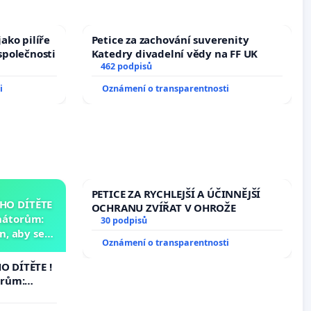
ako pilíře
Petice za zachování suverenity
společnosti
Katedry divadelní vědy na FF UK
462 podpisů
i
Oznámení o transparentnosti
PETICE ZA RYCHLEJŠÍ A ÚČINNĚJŠÍ
HO DÍTĚTE
OCHRANU ZVÍŘAT V OHROŽE
nátorům:
30 podpisů
, aby se
Oznámení o transparentnosti
už nemohla
 DÍTĚTE !
orům:
aby se
ž nemohla