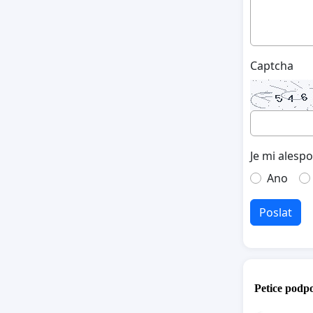
Captcha
Je mi alesp
Ano
Poslat
Petice podpo