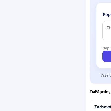
Pop
Napiš
Vaše d
Další petice
Zachová