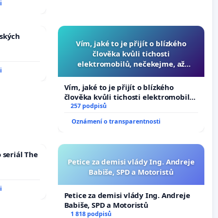
i
nských
Vím, jaké to je přijít o blízkého
člověka kvůli tichosti
elektromobilů, nečekejme, až
i
přibydou další, zaveďme slyšitelná
auta!
Vím, jaké to je přijít o blízkého
člověka kvůli tichosti elektromobilů,
nečekejme, až přibydou další,
257 podpisů
zaveďme slyšitelná auta!
Oznámení o transparentnosti
 seriál The
Petice za demisi vlády Ing. Andreje
Babiše, SPD a Motoristů
i
Petice za demisi vlády Ing. Andreje
Babiše, SPD a Motoristů
1 818 podpisů