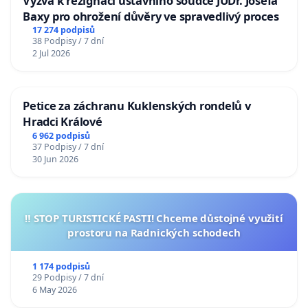
Výzva k rezignaci ústavního soudce JUDr. Josefa
Baxy pro ohrožení důvěry ve spravedlivý proces
17 274 podpisů
38 Podpisy / 7 dní
2 Jul 2026
Petice za záchranu Kuklenských rondelů v
Hradci Králové
6 962 podpisů
37 Podpisy / 7 dní
30 Jun 2026
‼️ STOP TURISTICKÉ PASTI! Chceme důstojné využití
prostoru na Radnických schodech
1 174 podpisů
29 Podpisy / 7 dní
6 May 2026