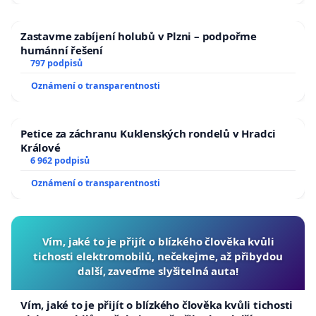
Zastavme zabíjení holubů v Plzni – podpořme
humánní řešení
797 podpisů
Oznámení o transparentnosti
Petice za záchranu Kuklenských rondelů v Hradci
Králové
6 962 podpisů
Oznámení o transparentnosti
Vím, jaké to je přijít o blízkého člověka kvůli
tichosti elektromobilů, nečekejme, až přibydou
další, zaveďme slyšitelná auta!
Vím, jaké to je přijít o blízkého člověka kvůli tichosti