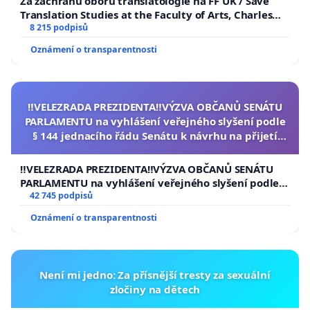
Za záchranu oboru translatologie na FF UK / Save
Translation Studies at the Faculty of Arts, Charles
University
8 215 podpisů
Oznámení o transparentnosti
‼️VELEZRADA PREZIDENTA‼️VÝZVA OBČANŮ SENÁTU
PARLAMENTU na vyhlášení veřejného slyšení podle
§ 144 jednacího řádu Senátu k návrhu na přijetí
usnesení k podání ústavní žaloby na prezidenta
republiky
‼️VELEZRADA PREZIDENTA‼️VÝZVA OBČANŮ SENÁTU
PARLAMENTU na vyhlášení veřejného slyšení podle §
144 jednacího řádu Senátu k návrhu na přijetí
42 745 podpisů
usnesení k podání ústavní žaloby na prezidenta
Oznámení o transparentnosti
republiky
Není mi jedno: Za přísnější tresty za sexuální
zločiny na dětech