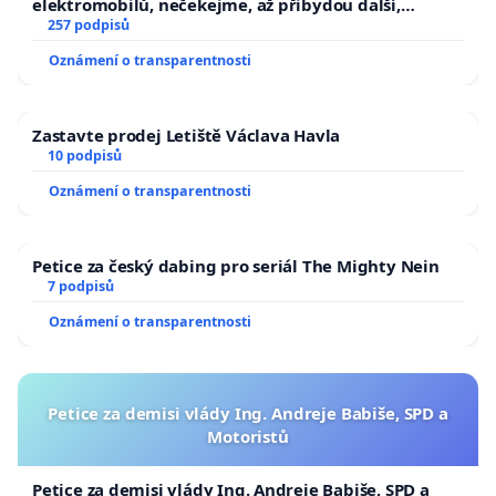
elektromobilů, nečekejme, až přibydou další,
zaveďme slyšitelná auta!
257 podpisů
Oznámení o transparentnosti
Zastavte prodej Letiště Václava Havla
10 podpisů
Oznámení o transparentnosti
Petice za český dabing pro seriál The Mighty Nein
7 podpisů
Oznámení o transparentnosti
Petice za demisi vlády Ing. Andreje Babiše, SPD a
Motoristů
Petice za demisi vlády Ing. Andreje Babiše, SPD a