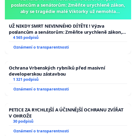
poslancům a senátorům: Změňte urychleně zákon,
aby se tragédie malé Viktorky už nemohla
opakovat!
UŽ NIKDY SMRT NEVINNÉHO DÍTĚTE ! Výzva
poslancům a senátorům: Změňte urychleně zákon,
aby se tragédie malé Viktorky už nemohla opakovat!
4 565 podpisů
Oznámení o transparentnosti
Ochrana Vrbenských rybníků před masivní
developerskou zástavbou
1 321 podpisů
Oznámení o transparentnosti
PETICE ZA RYCHLEJŠÍ A ÚČINNĚJŠÍ OCHRANU ZVÍŘAT
V OHROŽE
30 podpisů
Oznámení o transparentnosti