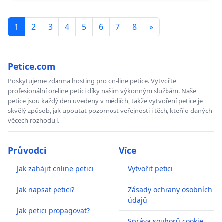
1
2
3
4
5
6
7
8
»
Petice.com
Poskytujeme zdarma hosting pro on-line petice. Vytvořte
profesionální on-line petici díky našim výkonným službám. Naše
petice jsou každý den uvedeny v médiích, takže vytvoření petice je
skvělý způsob, jak upoutat pozornost veřejnosti i těch, kteří o daných
věcech rozhodují.
Průvodci
Více
Jak zahájit online petici
Vytvořit petici
Jak napsat petici?
Zásady ochrany osobních
údajů
Jak petici propagovat?
Správa souborů cookie