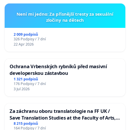
Není mi jedno: Za přísnější tresty za sexuální
zločiny na dětech
2 009 podpisů
326 Podpisy / 7 dní
22 Apr 2026
Ochrana Vrbenských rybníků před masivní
developerskou zástavbou
1 321 podpisů
176 Podpisy / 7 dní
3 Jul 2026
Za záchranu oboru translatologie na FF UK /
Save Translation Studies at the Faculty of Arts,
Charles University
8 215 podpisů
164 Podpisy / 7 dní