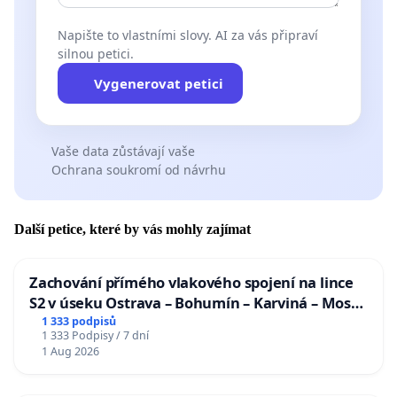
Napište to vlastními slovy. AI za vás připraví
silnou petici.
Vygenerovat petici
Vaše data zůstávají vaše
Ochrana soukromí od návrhu
Další petice, které by vás mohly zajímat
Zachování přímého vlakového spojení na lince
S2 v úseku Ostrava – Bohumín – Karviná – Mosty
u Jablunkova
1 333 podpisů
1 333 Podpisy / 7 dní
1 Aug 2026