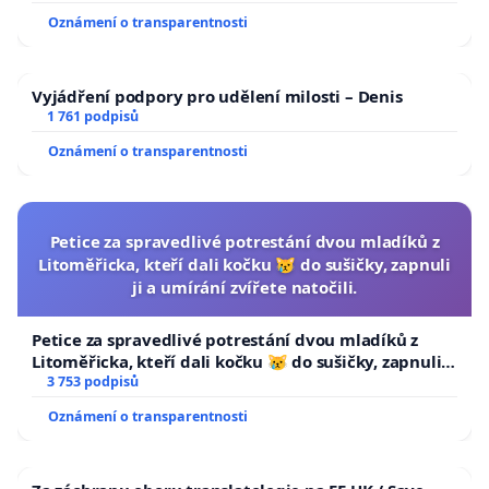
Oznámení o transparentnosti
Vyjádření podpory pro udělení milosti – Denis
1 761 podpisů
Oznámení o transparentnosti
Petice za spravedlivé potrestání dvou mladíků z
Litoměřicka, kteří dali kočku 😿 do sušičky, zapnuli
ji a umírání zvířete natočili.
Petice za spravedlivé potrestání dvou mladíků z
Litoměřicka, kteří dali kočku 😿 do sušičky, zapnuli ji
a umírání zvířete natočili.
3 753 podpisů
Oznámení o transparentnosti