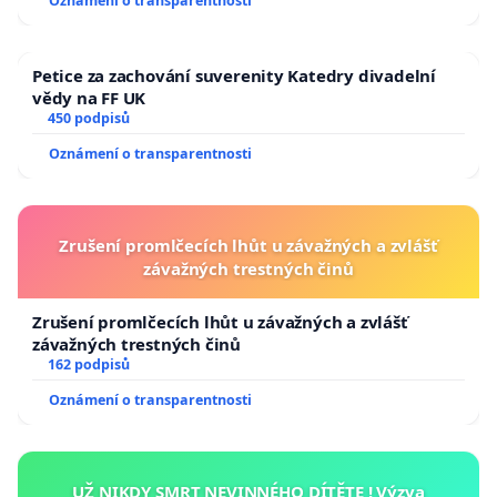
Oznámení o transparentnosti
Petice za zachování suverenity Katedry divadelní
vědy na FF UK
450 podpisů
Oznámení o transparentnosti
Zrušení promlčecích lhůt u závažných a zvlášť
závažných trestných činů
Zrušení promlčecích lhůt u závažných a zvlášť
závažných trestných činů
162 podpisů
Oznámení o transparentnosti
UŽ NIKDY SMRT NEVINNÉHO DÍTĚTE ! Výzva