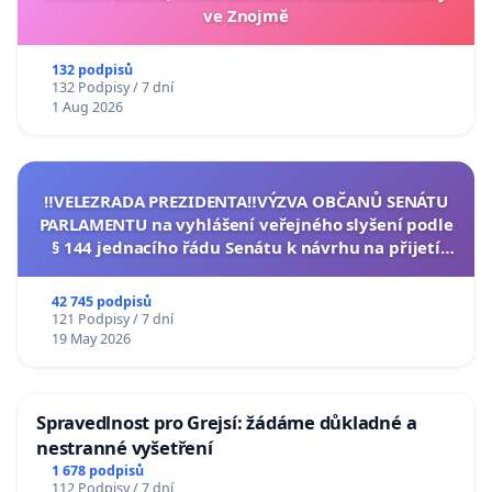
ve Znojmě
132 podpisů
132 Podpisy / 7 dní
1 Aug 2026
‼️VELEZRADA PREZIDENTA‼️VÝZVA OBČANŮ SENÁTU
PARLAMENTU na vyhlášení veřejného slyšení podle
§ 144 jednacího řádu Senátu k návrhu na přijetí
usnesení k podání ústavní žaloby na prezidenta
republiky
42 745 podpisů
121 Podpisy / 7 dní
19 May 2026
Spravedlnost pro Grejsí: žádáme důkladné a
nestranné vyšetření
1 678 podpisů
112 Podpisy / 7 dní