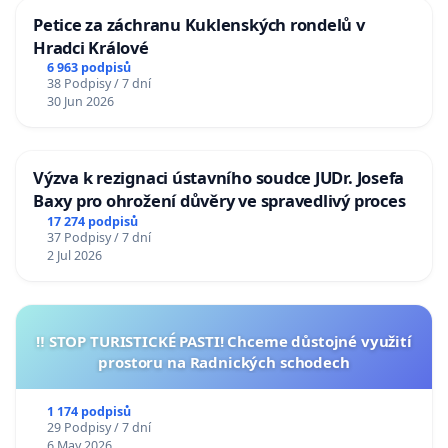
Petice za záchranu Kuklenských rondelů v
Hradci Králové
6 963 podpisů
38 Podpisy / 7 dní
30 Jun 2026
Výzva k rezignaci ústavního soudce JUDr. Josefa
Baxy pro ohrožení důvěry ve spravedlivý proces
17 274 podpisů
37 Podpisy / 7 dní
2 Jul 2026
‼️ STOP TURISTICKÉ PASTI! Chceme důstojné využití
prostoru na Radnických schodech
1 174 podpisů
29 Podpisy / 7 dní
6 May 2026