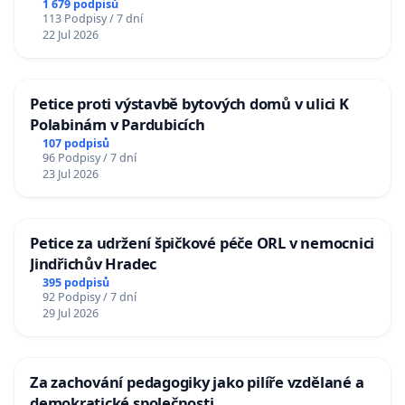
1 679 podpisů
113 Podpisy / 7 dní
22 Jul 2026
Petice proti výstavbě bytových domů v ulici K
Polabinám v Pardubicích
107 podpisů
96 Podpisy / 7 dní
23 Jul 2026
Petice za udržení špičkové péče ORL v nemocnici
Jindřichův Hradec
395 podpisů
92 Podpisy / 7 dní
29 Jul 2026
Za zachování pedagogiky jako pilíře vzdělané a
demokratické společnosti