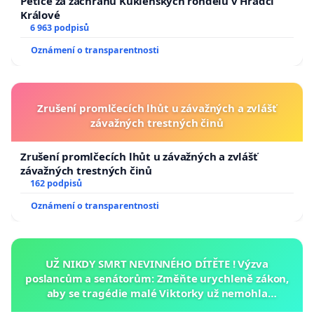
Petice za záchranu Kuklenských rondelů v Hradci
Králové
6 963 podpisů
Oznámení o transparentnosti
Zrušení promlčecích lhůt u závažných a zvlášť
závažných trestných činů
Zrušení promlčecích lhůt u závažných a zvlášť
závažných trestných činů
162 podpisů
Oznámení o transparentnosti
UŽ NIKDY SMRT NEVINNÉHO DÍTĚTE ! Výzva
poslancům a senátorům: Změňte urychleně zákon,
aby se tragédie malé Viktorky už nemohla
opakovat!