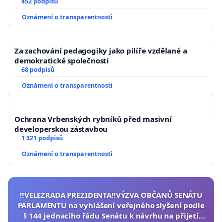
452 podpisů
Oznámení o transparentnosti
Za zachování pedagogiky jako pilíře vzdělané a
demokratické společnosti
68 podpisů
Oznámení o transparentnosti
Ochrana Vrbenských rybníků před masivní
developerskou zástavbou
1 321 podpisů
Oznámení o transparentnosti
‼️VELEZRADA PREZIDENTA‼️VÝZVA OBČANŮ SENÁTU
PARLAMENTU na vyhlášení veřejného slyšení podle
§ 144 jednacího řádu Senátu k návrhu na přijetí