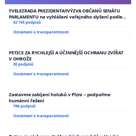
usnesení k podání ústavní žaloby na prezidenta
republiky
‼️VELEZRADA PREZIDENTA‼️VÝZVA OBČANŮ SENÁTU
PARLAMENTU na vyhlášení veřejného slyšení podle §
144 jednacího řádu Senátu k návrhu na přijetí
42 745 podpisů
usnesení k podání ústavní žaloby na prezidenta
Oznámení o transparentnosti
republiky
PETICE ZA RYCHLEJŠÍ A ÚČINNĚJŠÍ OCHRANU ZVÍŘAT
V OHROŽE
30 podpisů
Oznámení o transparentnosti
Zastavme zabíjení holubů v Plzni – podpořme
humánní řešení
798 podpisů
Oznámení o transparentnosti