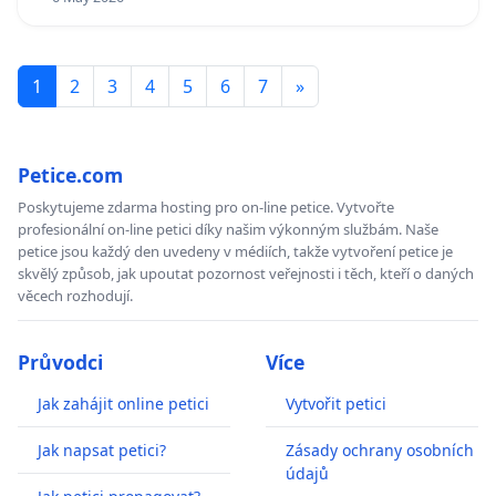
1
2
3
4
5
6
7
»
Petice.com
Poskytujeme zdarma hosting pro on-line petice. Vytvořte
profesionální on-line petici díky našim výkonným službám. Naše
petice jsou každý den uvedeny v médiích, takže vytvoření petice je
skvělý způsob, jak upoutat pozornost veřejnosti i těch, kteří o daných
věcech rozhodují.
Průvodci
Více
Jak zahájit online petici
Vytvořit petici
Jak napsat petici?
Zásady ochrany osobních
údajů