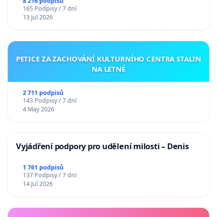
Charles University
8 216 podpisů
165 Podpisy / 7 dní
13 Jul 2026
PETICE ZA ZACHOVÁNÍ KULTURNÍHO CENTRA STALIN
NA LETNÉ
2 711 podpisů
143 Podpisy / 7 dní
4 May 2026
Vyjádření podpory pro udělení milosti – Denis
1 761 podpisů
137 Podpisy / 7 dní
14 Jul 2026