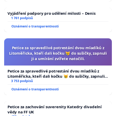
Vyjádření podpory pro udělení milosti – Denis
1 761 podpisů
Oznámení o transparentnosti
Petice za spravedlivé potrestání dvou mladíků z
Litoměřicka, kteří dali kočku 😿 do sušičky, zapnuli
ji a umírání zvířete natočili.
Petice za spravedlivé potrestání dvou mladíků z
Litoměřicka, kteří dali kočku 😿 do sušičky, zapnuli ji
a umírání zvířete natočili.
3 753 podpisů
Oznámení o transparentnosti
Petice za zachování suverenity Katedry divadelní
vědy na FF UK