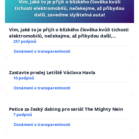
Vím, jaké to je přijít o blízkého člověka kvůli
tichosti elektromobilů, nečekejme, až přibydou
další, zaveďme slyšitelná auta!
Vím, jaké to je přijít o blízkého člověka kvůli tichosti
elektromobilů, nečekejme, až přibydou další,
zaveďme slyšitelná auta!
257 podpisů
Oznámení o transparentnosti
Zastavte prodej Letiště Václava Havla
10 podpisů
Oznámení o transparentnosti
Petice za český dabing pro seriál The Mighty Nein
7 podpisů
Oznámení o transparentnosti