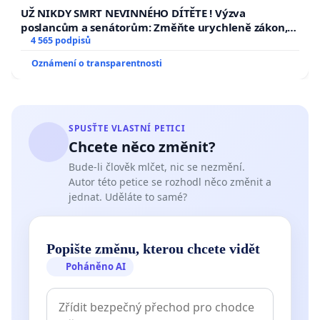
UŽ NIKDY SMRT NEVINNÉHO DÍTĚTE ! Výzva
poslancům a senátorům: Změňte urychleně zákon,
aby se tragédie malé Viktorky už nemohla opakovat!
4 565 podpisů
Oznámení o transparentnosti
SPUSŤTE VLASTNÍ PETICI
Chcete něco změnit?
Bude-li člověk mlčet, nic se nezmění.
Autor této petice se rozhodl něco změnit a
jednat. Uděláte to samé?
Popište změnu, kterou chcete vidět
Poháněno AI