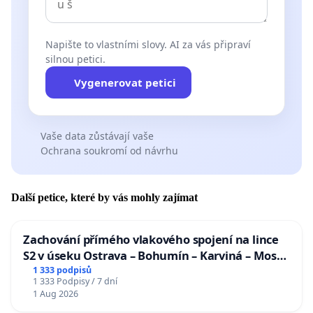
Napište to vlastními slovy. AI za vás připraví
silnou petici.
Vygenerovat petici
Vaše data zůstávají vaše
Ochrana soukromí od návrhu
Další petice, které by vás mohly zajímat
Zachování přímého vlakového spojení na lince
S2 v úseku Ostrava – Bohumín – Karviná – Mosty
u Jablunkova
1 333 podpisů
1 333 Podpisy / 7 dní
1 Aug 2026