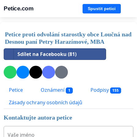
Petice.com
Spustit petici
Petice proti odvolání starostky obce Loučná nad
Desnou paní Petry Harazímové, MBA
Sdílet na Facebooku (81)
Petice
Oznámení
Podpisy
1
155
Zásady ochrany osobních údajů
Kontaktujte autora petice
Vaše jméno