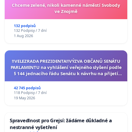
Chceme zelené, nikoli kamenné náměstí Svobody
ve Znojmě
132 podpisů
132 Podpisy / 7 dní
1 Aug 2026
‼️VELEZRADA PREZIDENTA‼️VÝZVA OBČANŮ SENÁTU
PARLAMENTU na vyhlášení veřejného slyšení podle
§ 144 jednacího řádu Senátu k návrhu na přijetí
usnesení k podání ústavní žaloby na prezidenta
republiky
42 745 podpisů
118 Podpisy / 7 dní
19 May 2026
Spravedlnost pro Grejsí: žádáme důkladné a
nestranné vyšetření