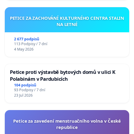
PETICE ZA ZACHOVÁNÍ KULTURNÍHO CENTRA STALIN
NA LETNÉ
2 677 podpisů
113 Podpisy / 7 dní
4 May 2026
Petice proti výstavbě bytových domů v ulici K
Polabinám v Pardubicích
104 podpisů
93 Podpisy / 7 dní
23 Jul 2026
Petice za zavedení menstruačního volna v České
republice