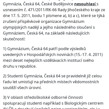
Gymnázia, Česká 64, České Budějovice
nesouhlasí
s
usnesením č. 471/2011/RK-66 Rady Jihočeského kraje ze
dne 17. 5. 2011, bodu 1 písmene a), b) a c), které se týká
zrušení příspěvkové organizace Gymnázium
olympijských nadějí a jejího následného sloučení s
Gymnáziem, Česká 64, na základě následujících
skutečností:
1) Gymnázium, Česká 64 patří podle výsledků
uvedených v Hospodářských novinách (15.-17. 4. 2011)
mezi deset nejlepších vzdělávacích institucí svého
druhu v republice.
2) Studenti Gymnázia, Česká 64 se pravidelně již celou
řadu let umisťují na předních místech vědomostních
soutěží všech úrovní.
3) V oblasti středoškolské odborné činnosti
spolupracují studenti například s Biologickým centrem