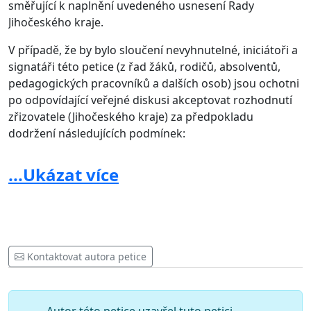
směřující k naplnění uvedeného usnesení Rady
Jihočeského kraje.
V případě, že by bylo sloučení nevyhnutelné, iniciátoři a
signatáři této petice (z řad žáků, rodičů, absolventů,
pedagogických pracovníků a dalších osob) jsou ochotni
po odpovídající veřejné diskusi akceptovat rozhodnutí
zřizovatele (Jihočeského kraje) za předpokladu
dodržení následujících podmínek:
1) Zachování identity Gymnázia, Česká 64, které přímo
...Ukázat více
souvisí se zachováním jeho názvu.
2) Zachování stávajících studijních oborů osmiletého a
čtyřletého všeobecného gymnázia s možností rozšíření
o třetí obor čtyřletého gymnázia se specializací na
sportovní přípravu.
Kontaktovat autora petice
3) Zachování nabídky volitelných předmětů ve stávajícím
rozsahu Gymnázia Česká pro kvalitní přípravu na VŠ, a