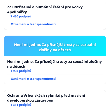
6) Předání všech podkladů k organizaci školního roku
Za udržitelné a humánní řešení pro kočky
2012/13 do 1. 9. 2011 z důvodu odpovědné přípravy
Apolinářky
7 480 podpisů
přijímacího řízení pro uvedený školní rok současnému
řediteli Gymnázia Česká, Mgr. Miroslavu Chalupskému.
Oznámení o transparentnosti
V Českých Budějovicích 24. 5. 2011
Není mi jedno: Za přísnější tresty za sexuální
zločiny na dětech
Za petiční výbor „
Česká proti sloučení
“:
Není mi jedno: Za přísnější tresty za sexuální zločiny
PaedDr. Marcela Radová (Rada školy)
na dětech
1 995 podpisů
Mgr. Martin Štoudek (vedení školy – zástupce ředitele)
Oznámení o transparentnosti
Mgr. František Štěch, Th.D. (vyučující ZSV, senátor
Akademického senátu JČU)
Ochrana Vrbenských rybníků před masivní
RNDr. Pavla Kodríková (vyučující chemie a biologie)
developerskou zástavbou
1 311 podpisů
Mgr. Alena Zelenková (zástupce rodičů)