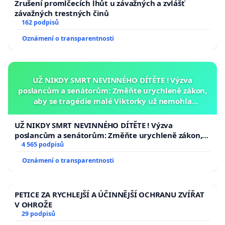
Zrušení promlčecích lhůt u závažných a zvlášť
závažných trestných činů
162 podpisů
Oznámení o transparentnosti
UŽ NIKDY SMRT NEVINNÉHO DÍTĚTE ! Výzva
poslancům a senátorům: Změňte urychleně zákon,
aby se tragédie malé Viktorky už nemohla
opakovat!
UŽ NIKDY SMRT NEVINNÉHO DÍTĚTE ! Výzva
poslancům a senátorům: Změňte urychleně zákon,
aby se tragédie malé Viktorky už nemohla opakovat!
4 565 podpisů
Oznámení o transparentnosti
PETICE ZA RYCHLEJŠÍ A ÚČINNĚJŠÍ OCHRANU ZVÍŘAT
V OHROŽE
29 podpisů