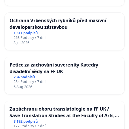
Ochrana Vrbenských rybníků před masivní
developerskou zástavbou
1 311 podpisů
263 Podpisy / 7 dní
3 Jul 2026
Petice za zachování suverenity Katedry
divadelní vědy na FF UK
234 podpisů
234 Podpisy / 7 dní
6 Aug 2026
Za záchranu oboru translatologie na FF UK /
Save Translation Studies at the Faculty of Arts,
Charles University
8 192 podpisů
177 Podpisy / 7 dní