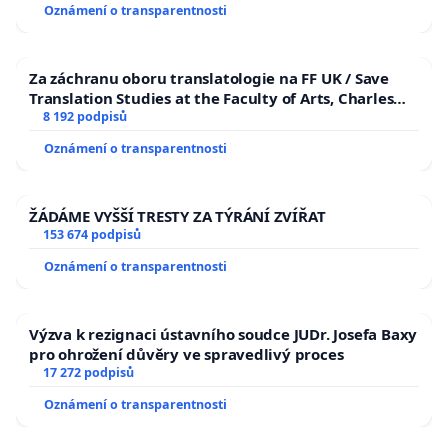
Oznámení o transparentnosti
Mgr. Radka Hrubešová (vyučující matematiky a biologie)
Pavel Vebr (zástupce studentského parlamentu)
Za záchranu oboru translatologie na FF UK / Save
Translation Studies at the Faculty of Arts, Charles
Petr Pouzar (zástupce studentského parlamentu)
University
8 192 podpisů
Oznámení o transparentnosti
V této věci jsou za petiční výbor oprávněni jednat:
ŽÁDÁME VYŠŠÍ TRESTY ZA TÝRÁNÍ ZVÍŘAT
Mgr. František Štěch, Th.D., tel. +420732290216,
153 674 podpisů
Puchmajerova 378/4, 370 06, České Budějovice, email:
Oznámení o transparentnosti
stechf@tf.jcu.cz
PaedDr. Marcela Radová, tel. +420602409510, Haškova
Výzva k rezignaci ústavního soudce JUDr. Josefa Baxy
804, Hluboká nad Vltavou, 373 41, email:
pro ohrožení důvěry ve spravedlivý proces
marc.radova@seznam.cz
17 272 podpisů
Oznámení o transparentnosti
Mgr. Martin Štoudek, tel. +420386356949, Troskovice 44,
Rovensko pod Troskami, 512 63, email: