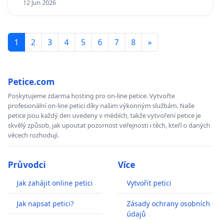
12 Jun 2026
1
2
3
4
5
6
7
8
»
Petice.com
Poskytujeme zdarma hosting pro on-line petice. Vytvořte
profesionální on-line petici díky našim výkonným službám. Naše
petice jsou každý den uvedeny v médiích, takže vytvoření petice je
skvělý způsob, jak upoutat pozornost veřejnosti i těch, kteří o daných
věcech rozhodují.
Průvodci
Více
Jak zahájit online petici
Vytvořit petici
Jak napsat petici?
Zásady ochrany osobních
údajů