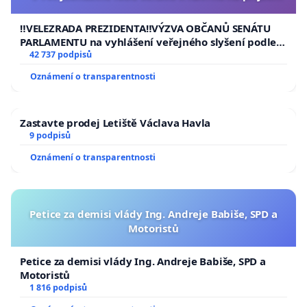
usnesení k podání ústavní žaloby na prezidenta
republiky
‼️VELEZRADA PREZIDENTA‼️VÝZVA OBČANŮ SENÁTU
PARLAMENTU na vyhlášení veřejného slyšení podle §
144 jednacího řádu Senátu k návrhu na přijetí
42 737 podpisů
usnesení k podání ústavní žaloby na prezidenta
Oznámení o transparentnosti
republiky
Zastavte prodej Letiště Václava Havla
9 podpisů
Oznámení o transparentnosti
Petice za demisi vlády Ing. Andreje Babiše, SPD a
Motoristů
Petice za demisi vlády Ing. Andreje Babiše, SPD a
Motoristů
1 816 podpisů