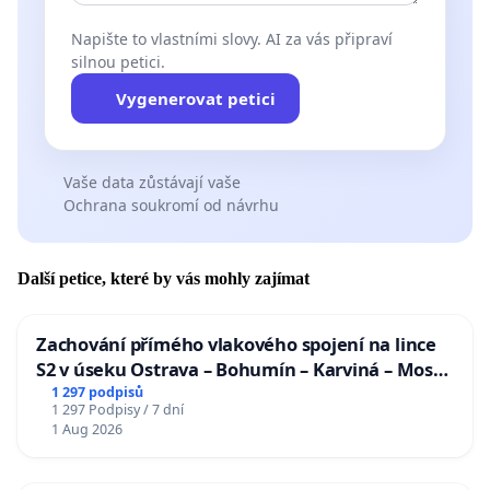
Napište to vlastními slovy. AI za vás připraví
silnou petici.
Vygenerovat petici
Vaše data zůstávají vaše
Ochrana soukromí od návrhu
Další petice, které by vás mohly zajímat
Zachování přímého vlakového spojení na lince
S2 v úseku Ostrava – Bohumín – Karviná – Mosty
u Jablunkova
1 297 podpisů
1 297 Podpisy / 7 dní
1 Aug 2026