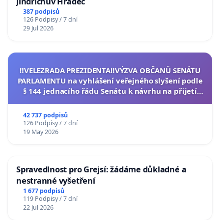
Jindřichův Hradec
387 podpisů
126 Podpisy / 7 dní
29 Jul 2026
‼️VELEZRADA PREZIDENTA‼️VÝZVA OBČANŮ SENÁTU
PARLAMENTU na vyhlášení veřejného slyšení podle
§ 144 jednacího řádu Senátu k návrhu na přijetí
usnesení k podání ústavní žaloby na prezidenta
republiky
42 737 podpisů
126 Podpisy / 7 dní
19 May 2026
Spravedlnost pro Grejsí: žádáme důkladné a
nestranné vyšetření
1 677 podpisů
119 Podpisy / 7 dní
22 Jul 2026