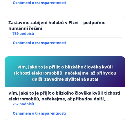
Oznámení o transparentnosti
Zastavme zabíjení holubů v Plzni – podpořme
humánní řešení
789 podpisů
Oznámení o transparentnosti
Vím, jaké to je přijít o blízkého člověka kvůli
tichosti elektromobilů, nečekejme, až přibydou
další, zaveďme slyšitelná auta!
Vím, jaké to je přijít o blízkého člověka kvůli tichosti
elektromobilů, nečekejme, až přibydou další,
zaveďme slyšitelná auta!
257 podpisů
Oznámení o transparentnosti