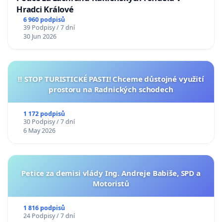
Hradci Králové
6 960 podpisů
39 Podpisy / 7 dní
30 Jun 2026
‼️ STOP TURISTICKÉ PASTI! Chceme důstojné využití
prostoru na Radnických schodech
1 172 podpisů
30 Podpisy / 7 dní
6 May 2026
Petice za demisi vlády Ing. Andreje Babiše, SPD a
Motoristů
1 816 podpisů
24 Podpisy / 7 dní