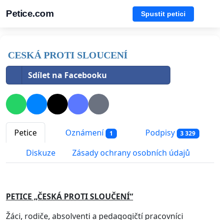
Petice.com
Spustit petici
CESKÁ PROTI SLOUCENÍ
Sdílet na Facebooku
Petice
Oznámení
Podpisy
1
3 329
Diskuze
Zásady ochrany osobních údajů
PETICE „ČESKÁ PROTI SLOUČENÍ“
Žáci, rodiče, absolventi a pedagogičtí pracovníci