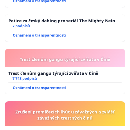
Oznámení o transparentnosti
Petice za český dabing pro seriál The Mighty Nein
7 podpisů
Oznámení o transparentnosti
Trest členům gangu týrající zvířata v Číně
Trest členům gangu týrající zvířata v Číně
7 748 podpisů
Oznámení o transparentnosti
Zrušení promlčecích lhůt u závažných a zvlášť
závažných trestných činů