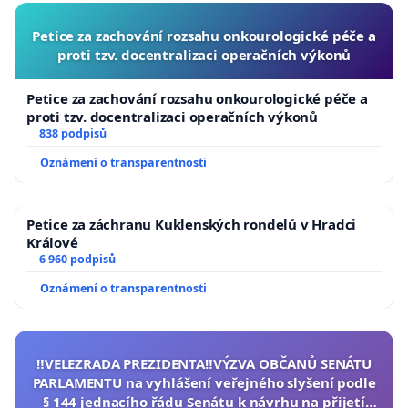
mstoudek@gymceska.cz
Petice za zachování rozsahu onkourologické péče a
proti tzv. docentralizaci operačních výkonů
Petice za zachování rozsahu onkourologické péče a
proti tzv. docentralizaci operačních výkonů
838 podpisů
Oznámení o transparentnosti
Petice za záchranu Kuklenských rondelů v Hradci
Králové
6 960 podpisů
Oznámení o transparentnosti
‼️VELEZRADA PREZIDENTA‼️VÝZVA OBČANŮ SENÁTU
PARLAMENTU na vyhlášení veřejného slyšení podle
§ 144 jednacího řádu Senátu k návrhu na přijetí