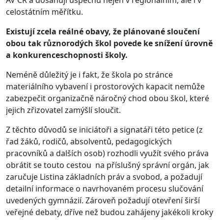
AV ČR a dosahují úspěchů nejen v regionálním, ale i v
celostátním měřítku.
Existují zcela reálné obavy, že plánované sloučení
obou tak různorodých škol povede ke snížení úrovně
a konkurenceschopnosti školy.
Neméně důležitý je i fakt, že škola po stránce
materiálního vybavení i prostorových kapacit nemůže
zabezpečit organizačně náročný chod obou škol, které
jejich zřizovatel zamýšlí sloučit.
Z těchto důvodů se iniciátoři a signatáři této petice (z
řad žáků, rodičů, absolventů, pedagogických
pracovníků a dalších osob) rozhodli využít svého práva
obrátit se touto cestou na příslušný správní orgán, jak
zaručuje Listina základních práv a svobod, a požadují
detailní informace o navrhovaném procesu slučování
uvedených gymnázií. Zároveň požadují otevření širší
veřejné debaty, dříve než budou zahájeny jakékoli kroky