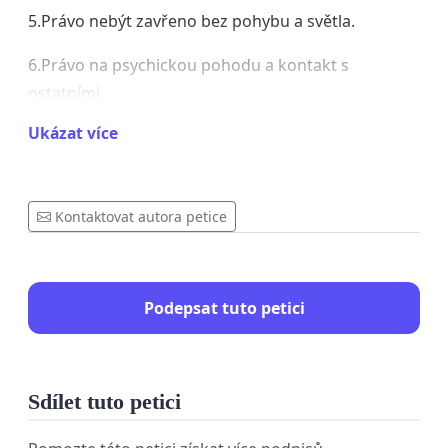
5.Právo nebýt zavřeno bez pohybu a světla.
6.Právo na psychickou pohodu a kontakt s
ostatními.
Ukázat více
7.Právo být víc než jen majetek – jako cítící bytost.
8.Právo na spravedlnost a přísné tresty pro tyrany.
Kontaktovat autora petice
Podepsat tuto petici
Sdílet tuto petici