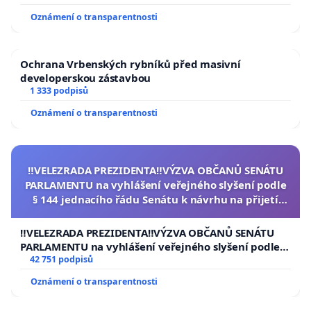
Oznámení o transparentnosti
zvířata nejsou věc. Dokážou cítit bolest, radost,
lásku i strach. Je naší povinností je chránit.
Ochrana Vrbenských rybníků před masivní
developerskou zástavbou
Sama mám doma pejska který byl v minulosti týrán
1 333 podpisů
a to mě dovedlo k důvodů vytvořit tuto petici. Moc
Oznámení o transparentnosti
děkuji těm, co se rozhodli toto podpořit ❤
‼️VELEZRADA PREZIDENTA‼️VÝZVA OBČANŮ SENÁTU
PARLAMENTU na vyhlášení veřejného slyšení podle
§ 144 jednacího řádu Senátu k návrhu na přijetí
usnesení k podání ústavní žaloby na prezidenta
republiky
‼️VELEZRADA PREZIDENTA‼️VÝZVA OBČANŮ SENÁTU
PARLAMENTU na vyhlášení veřejného slyšení podle §
144 jednacího řádu Senátu k návrhu na přijetí
42 751 podpisů
usnesení k podání ústavní žaloby na prezidenta
Oznámení o transparentnosti
republiky