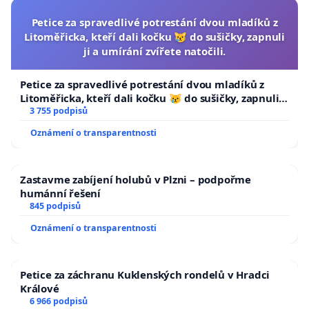
Petice za spravedlivé potrestání dvou mladíků z
Litoměřicka, kteří dali kočku 😿 do sušičky, zapnuli
ji a umírání zvířete natočili.
Petice za spravedlivé potrestání dvou mladíků z
Litoměřicka, kteří dali kočku 😿 do sušičky, zapnuli ji
a umírání zvířete natočili.
3 755 podpisů
Oznámení o transparentnosti
Zastavme zabíjení holubů v Plzni – podpořme
humánní řešení
845 podpisů
Oznámení o transparentnosti
Petice za záchranu Kuklenských rondelů v Hradci
Králové
6 966 podpisů