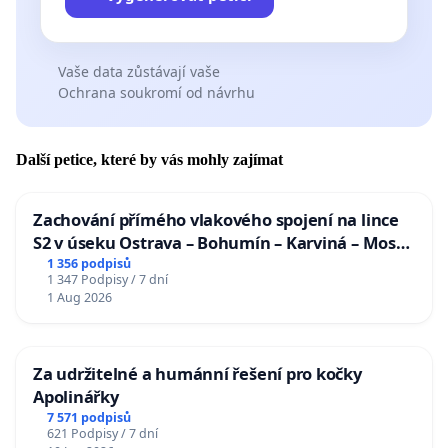
Vaše data zůstávají vaše
Ochrana soukromí od návrhu
Další petice, které by vás mohly zajímat
Zachování přímého vlakového spojení na lince
S2 v úseku Ostrava – Bohumín – Karviná – Mosty
u Jablunkova
1 356 podpisů
1 347 Podpisy / 7 dní
1 Aug 2026
Za udržitelné a humánní řešení pro kočky
Apolinářky
7 571 podpisů
621 Podpisy / 7 dní