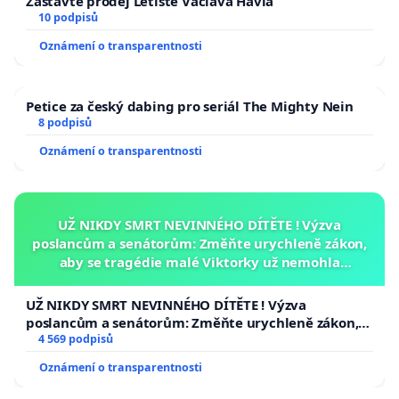
Zastavte prodej Letiště Václava Havla
10 podpisů
Oznámení o transparentnosti
Petice za český dabing pro seriál The Mighty Nein
8 podpisů
Oznámení o transparentnosti
UŽ NIKDY SMRT NEVINNÉHO DÍTĚTE ! Výzva
poslancům a senátorům: Změňte urychleně zákon,
aby se tragédie malé Viktorky už nemohla
opakovat!
UŽ NIKDY SMRT NEVINNÉHO DÍTĚTE ! Výzva
poslancům a senátorům: Změňte urychleně zákon,
aby se tragédie malé Viktorky už nemohla opakovat!
4 569 podpisů
Oznámení o transparentnosti