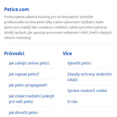
Petice.com
Poskytujeme zdarma hosting pro on-line petice. Vytvořte
profesionální on-line petici díky našim výkonným službám. Naše
petice jsou každý den uvedeny v médiích, takže vytvoření petice je
skvělý způsob, jak upoutat pozornost veřejnosti i těch, kteří o daných
věcech rozhodují.
Průvodci
Více
Jak zahájit online petici
Vytvořit petici
Jak napsat petici?
Zásady ochrany osobních
údajů
Jak petici propagovat?
Správa souborů cookie
Jak získat mediální pokrytí
pro vaši petici
O nás
Jak doručit petici