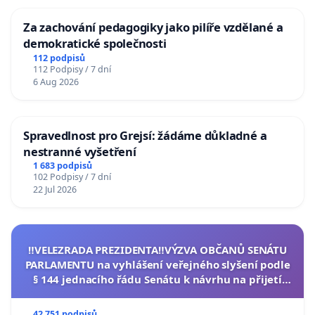
Za zachování pedagogiky jako pilíře vzdělané a
demokratické společnosti
112 podpisů
112 Podpisy / 7 dní
6 Aug 2026
Spravedlnost pro Grejsí: žádáme důkladné a
nestranné vyšetření
1 683 podpisů
102 Podpisy / 7 dní
22 Jul 2026
‼️VELEZRADA PREZIDENTA‼️VÝZVA OBČANŮ SENÁTU
PARLAMENTU na vyhlášení veřejného slyšení podle
§ 144 jednacího řádu Senátu k návrhu na přijetí
usnesení k podání ústavní žaloby na prezidenta
republiky
42 751 podpisů