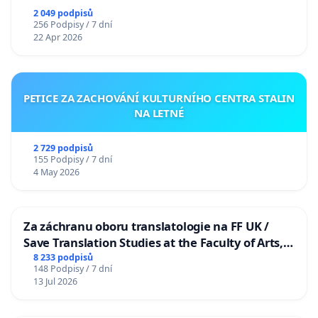
2 049 podpisů
256 Podpisy / 7 dní
22 Apr 2026
PETICE ZA ZACHOVÁNÍ KULTURNÍHO CENTRA STALIN
NA LETNÉ
2 729 podpisů
155 Podpisy / 7 dní
4 May 2026
Za záchranu oboru translatologie na FF UK /
Save Translation Studies at the Faculty of Arts,
Charles University
8 233 podpisů
148 Podpisy / 7 dní
13 Jul 2026