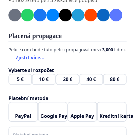
Pomozte této petici získat více podpisů.
Placená propagace
Petice.com bude tuto petici propagovat mezi
3,000
lidmi.
Zjistit více...
Vyberte si rozpočet
5 €
10 €
20 €
40 €
80 €
Platební metoda
PayPal
Google Pay
Apple Pay
Kreditní karta
Platební metoda