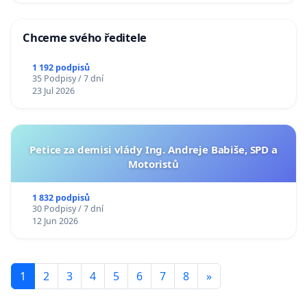
Chceme svého ředitele
1 192 podpisů
35 Podpisy / 7 dní
23 Jul 2026
Petice za demisi vlády Ing. Andreje Babiše, SPD a
Motoristů
1 832 podpisů
30 Podpisy / 7 dní
12 Jun 2026
1
2
3
4
5
6
7
8
»