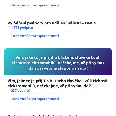
Oznámení o transparentnosti
Vyjádření podpory pro udělení milosti – Denis
1 774 podpisů
Oznámení o transparentnosti
Vím, jaké to je přijít o blízkého člověka kvůli
tichosti elektromobilů, nečekejme, až přibydou
další, zaveďme slyšitelná auta!
Vím, jaké to je přijít o blízkého člověka kvůli tichosti
elektromobilů, nečekejme, až přibydou další,
zaveďme slyšitelná auta!
257 podpisů
Oznámení o transparentnosti