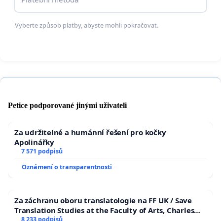
Vyberte způsob platby, abyste mohli pokračovat.
Petice podporované jinými uživateli
Za udržitelné a humánní řešení pro kočky
Apolinářky
7 571 podpisů
Oznámení o transparentnosti
Za záchranu oboru translatologie na FF UK / Save
Translation Studies at the Faculty of Arts, Charles
University
8 233 podpisů