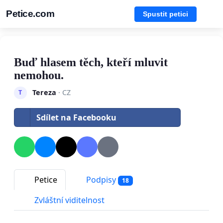
Petice.com
Spustit petici
Buď hlasem těch, kteří mluvit
nemohou.
Tereza
· CZ
T
Sdílet na Facebooku
Petice
Podpisy
18
Zvláštní viditelnost