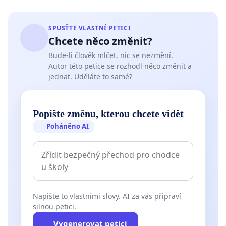
SPUSŤTE VLASTNÍ PETICI
Chcete něco změnit?
Bude-li člověk mlčet, nic se nezmění.
Autor této petice se rozhodl něco změnit a
jednat. Uděláte to samé?
Popište změnu, kterou chcete vidět
Poháněno AI
Napište to vlastními slovy. AI za vás připraví
silnou petici.
Vygenerovat petici