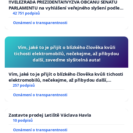
republiky
‼️VELEZRADA PREZIDENTA‼️VÝZVA OBČANŮ SENÁTU
PARLAMENTU na vyhlášení veřejného slyšení podle §
144 jednacího řádu Senátu k návrhu na přijetí
42 751 podpisů
usnesení k podání ústavní žaloby na prezidenta
Oznámení o transparentnosti
republiky
Vím, jaké to je přijít o blízkého člověka kvůli
tichosti elektromobilů, nečekejme, až přibydou
další, zaveďme slyšitelná auta!
Vím, jaké to je přijít o blízkého člověka kvůli tichosti
elektromobilů, nečekejme, až přibydou další,
zaveďme slyšitelná auta!
257 podpisů
Oznámení o transparentnosti
Zastavte prodej Letiště Václava Havla
10 podpisů
Oznámení o transparentnosti