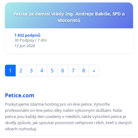
Petice za demisi vlády Ing. Andreje Babiše, SPD a
Motoristů
1 832 podpisů
30 Podpisy / 7 dní
12 Jun 2026
1
2
3
4
5
6
7
8
»
Petice.com
Poskytujeme zdarma hosting pro on-line petice. Vytvořte
profesionální on-line petici díky našim výkonným službám. Naše
petice jsou každý den uvedeny v médiích, takže vytvoření petice je
skvělý způsob, jak upoutat pozornost veřejnosti i těch, kteří o daných
věcech rozhodují.