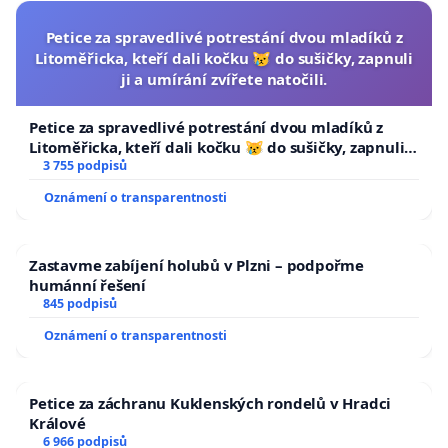
Petice za spravedlivé potrestání dvou mladíků z
Litoměřicka, kteří dali kočku 😿 do sušičky, zapnuli
ji a umírání zvířete natočili.
Petice za spravedlivé potrestání dvou mladíků z
Litoměřicka, kteří dali kočku 😿 do sušičky, zapnuli ji
a umírání zvířete natočili.
3 755 podpisů
Oznámení o transparentnosti
Zastavme zabíjení holubů v Plzni – podpořme
humánní řešení
845 podpisů
Oznámení o transparentnosti
Petice za záchranu Kuklenských rondelů v Hradci
Králové
6 966 podpisů