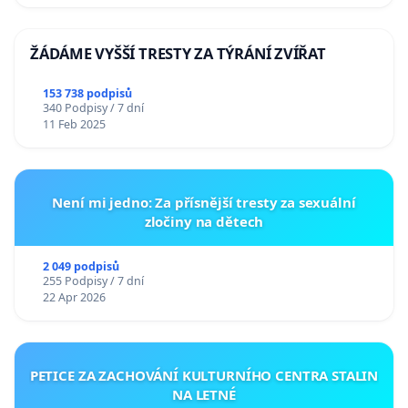
ŽÁDÁME VYŠŠÍ TRESTY ZA TÝRÁNÍ ZVÍŘAT
153 738 podpisů
340 Podpisy / 7 dní
11 Feb 2025
Není mi jedno: Za přísnější tresty za sexuální
zločiny na dětech
2 049 podpisů
255 Podpisy / 7 dní
22 Apr 2026
PETICE ZA ZACHOVÁNÍ KULTURNÍHO CENTRA STALIN
NA LETNÉ