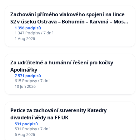
Zachování přímého vlakového spojení na lince
S2 v úseku Ostrava – Bohumín – Karviná – Mosty
u Jablunkova
1 356 podpisů
1 347 Podpisy / 7 dní
1 Aug 2026
Za udržitelné a humánní řešení pro kočky
Apolinářky
7 571 podpisů
615 Podpisy / 7 dní
10 Jun 2026
Petice za zachování suverenity Katedry
divadelní vědy na FF UK
531 podpisů
531 Podpisy / 7 dní
6 Aug 2026