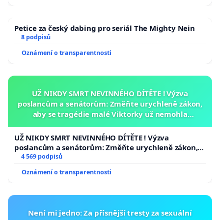
Petice za český dabing pro seriál The Mighty Nein
8 podpisů
Oznámení o transparentnosti
UŽ NIKDY SMRT NEVINNÉHO DÍTĚTE ! Výzva
poslancům a senátorům: Změňte urychleně zákon,
aby se tragédie malé Viktorky už nemohla
opakovat!
UŽ NIKDY SMRT NEVINNÉHO DÍTĚTE ! Výzva
poslancům a senátorům: Změňte urychleně zákon,
aby se tragédie malé Viktorky už nemohla opakovat!
4 569 podpisů
Oznámení o transparentnosti
Není mi jedno: Za přísnější tresty za sexuální