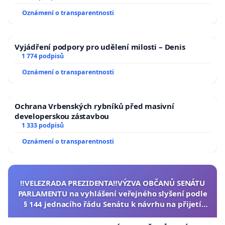
Oznámení o transparentnosti
Vyjádření podpory pro udělení milosti – Denis
1 774 podpisů
Oznámení o transparentnosti
Ochrana Vrbenských rybníků před masivní
developerskou zástavbou
1 333 podpisů
Oznámení o transparentnosti
‼️VELEZRADA PREZIDENTA‼️VÝZVA OBČANŮ SENÁTU
PARLAMENTU na vyhlášení veřejného slyšení podle
§ 144 jednacího řádu Senátu k návrhu na přijetí
usnesení k podání ústavní žaloby na prezidenta