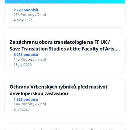
2 729 podpisů
154 Podpisy / 7 dní
4 May 2026
Za záchranu oboru translatologie na FF UK /
Save Translation Studies at the Faculty of Arts,
Charles University
8 233 podpisů
145 Podpisy / 7 dní
13 Jul 2026
Ochrana Vrbenských rybníků před masivní
developerskou zástavbou
1 333 podpisů
144 Podpisy / 7 dní
3 Jul 2026