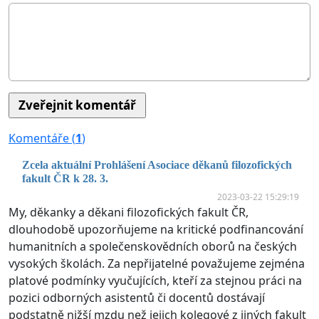
Komentáře (
1
)
Zcela aktuální Prohlášení Asociace děkanů filozofických
fakult ČR k 28. 3.
2023-03-22 15:29:19
My, děkanky a děkani filozofických fakult ČR,
dlouhodobě upozorňujeme na kritické podfinancování
humanitních a společenskovědních oborů na českých
vysokých školách. Za nepřijatelné považujeme zejména
platové podmínky vyučujících, kteří za stejnou práci na
pozici odborných asistentů či docentů dostávají
podstatně nižší mzdu než jejich kolegové z jiných fakult