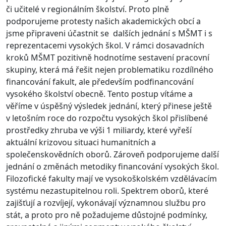
či učitelé v regionálním školství. Proto plně
podporujeme protesty našich akademických obcí a
jsme připraveni účastnit se dalších jednání s MŠMT i s
reprezentacemi vysokých škol. V rámci dosavadních
kroků MŠMT pozitivně hodnotíme sestavení pracovní
skupiny, která má řešit nejen problematiku rozdílného
financování fakult, ale především podfinancování
vysokého školství obecně. Tento postup vítáme a
věříme v úspěšný výsledek jednání, který přinese ještě
v letošním roce do rozpočtu vysokých škol přislíbené
prostředky zhruba ve výši 1 miliardy, které vyřeší
aktuální krizovou situaci humanitních a
společenskovědních oborů. Zároveň podporujeme další
jednání o změnách metodiky financování vysokých škol.
Filozofické fakulty mají ve vysokoškolském vzdělávacím
systému nezastupitelnou roli. Spektrem oborů, které
zajišťují a rozvíjejí, vykonávají významnou službu pro
stát, a proto pro ně požadujeme důstojné podmínky,