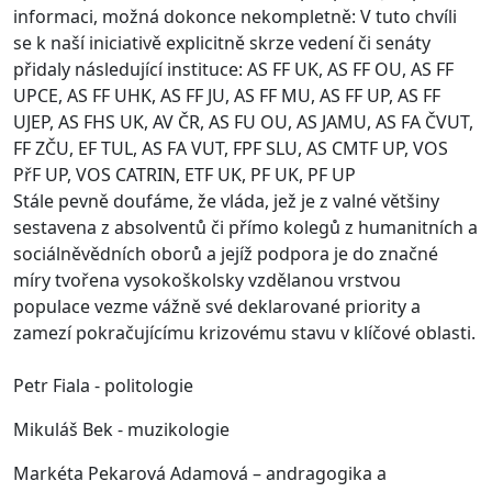
informaci, možná dokonce nekompletně: V tuto chvíli
se k naší iniciativě explicitně skrze vedení či senáty
přidaly následující instituce: AS FF UK, AS FF OU, AS FF
UPCE, AS FF UHK, AS FF JU, AS FF MU, AS FF UP, AS FF
UJEP, AS FHS UK, AV ČR, AS FU OU, AS JAMU, AS FA ČVUT,
FF ZČU, EF TUL, AS FA VUT, FPF SLU, AS CMTF UP, VOS
PřF UP, VOS CATRIN, ETF UK, PF UK, PF UP
Stále pevně doufáme, že vláda, jež je z valné většiny
sestavena z absolventů či přímo kolegů z humanitních a
sociálněvědních oborů a jejíž podpora je do značné
míry tvořena vysokoškolsky vzdělanou vrstvou
populace vezme vážně své deklarované priority a
zamezí pokračujícímu krizovému stavu v klíčové oblasti.
Petr Fiala - politologie
Mikuláš Bek - muzikologie
Markéta Pekarová Adamová – andragogika a