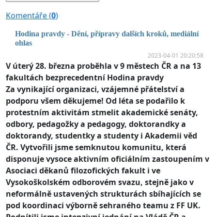
Komentáře (
0
)
Hodina pravdy - Dění, přípravy dalších kroků, mediální
ohlas
2023-04-01 20:20:58
V úterý 28. března proběhla v 9 městech ČR a na 13
fakultách bezprecedentní Hodina pravdy
Za vynikající organizaci, vzájemné přátelství a
podporu všem děkujeme!
Od léta se podařilo k
protestním aktivitám stmelit akademické senáty,
odbory, pedagožky a pedagogy, doktorandky a
doktorandy, studentky a studenty i Akademii věd
ČR. Vytvořili jsme semknutou komunitu, která
disponuje vysoce aktivním oficiálním zastoupením v
Asociaci děkanů filozofických fakult i ve
Vysokoškolském odborovém svazu, stejně jako v
neformálně ustavených strukturách sbíhajících se
pod koordinaci výborně sehraného teamu z FF UK.
Podnítili jsme intenzivní jednání na Vládě ČR a