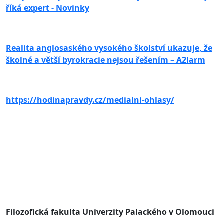
říká expert - Novinky
Realita anglosaského vysokého školství ukazuje, že
školné a větší byrokracie nejsou řešením – A2larm
https://hodinapravdy.cz/medialni-ohlasy/
Filozofická fakulta Univerzity Palackého v Olomouci