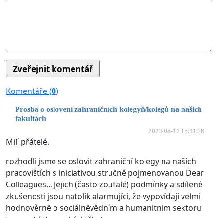
Komentáře (
0
)
Prosba o oslovení zahraničních kolegyň/kolegů na našich
fakultách
2023-08-12 15:31:38
Milí přátelé,
rozhodli jsme se oslovit zahraniční kolegy na našich
pracovištích s iniciativou stručně pojmenovanou Dear
Colleagues... Jejich (často zoufalé) podmínky a sdílené
zkušenosti jsou natolik alarmující, že vypovídají velmi
hodnověrně o sociálněvědním a humanitním sektoru