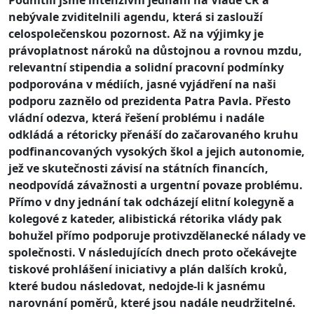
nebývale zviditelnili agendu, která si zaslouží
celospolečenskou pozornost.
Až na výjimky je
právoplatnost nároků na důstojnou a rovnou mzdu,
relevantní stipendia a solidní pracovní podmínky
podporována v médiích, jasné vyjádření na naši
podporu zaznělo od prezidenta Patra Pavla.
Přesto
vládní odezva, která řešení problému i nadále
odkládá a rétoricky přenáší do začarovaného kruhu
podfinancovaných vysokých škol a jejich autonomie,
jež ve skutečnosti závisí na státních financích,
neodpovídá závažnosti a urgentní povaze problému.
Přímo v dny jednání tak odcházejí elitní kolegyně a
kolegové z kateder, alibistická rétorika vlády pak
bohužel přímo podporuje protivzdělanecké nálady ve
společnosti.
V následujících dnech proto očekávejte
tiskové prohlášení iniciativy a plán dalších kroků,
které budou následovat, nedojde-li k jasnému
narovnání poměrů, které jsou nadále neudržitelné.