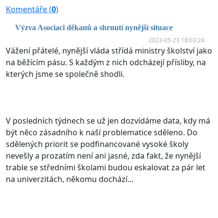
Komentáře (
0
)
Výzva Asociaci děkanů a shrnutí nynější situace
2023-05-23 18:03:24
Vážení přátelé, nynější vláda střídá ministry školství jako
na běžícím pásu. S každým z nich odcházejí přísliby, na
kterých jsme se společně shodli.
V posledních týdnech se už jen dozvídáme data, kdy má
být něco zásadního k naší problematice sděleno. Do
sdělených priorit se podfinancované vysoké školy
nevešly a prozatím není ani jasné, zda fakt, že nynější
trable se středními školami budou eskalovat za pár let
na univerzitách, někomu dochází...