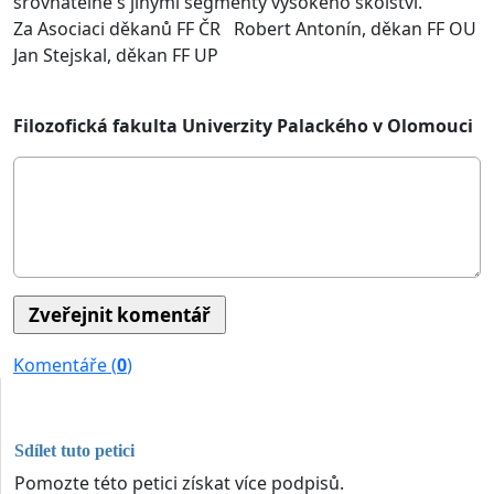
srovnatelné s jinými segmenty vysokého školství.
Za Asociaci děkanů FF ČR Robert Antonín, děkan FF OU
Jan Stejskal, děkan FF UP
Filozofická fakulta Univerzity Palackého v Olomouci
Komentáře (
0
)
Sdílet tuto petici
Pomozte této petici získat více podpisů.