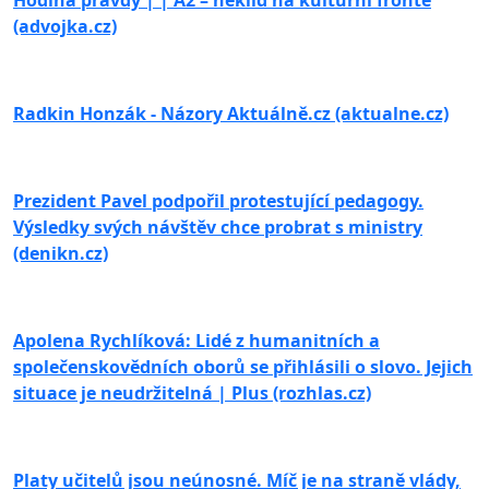
(advojka.cz)
Radkin Honzák - Názory Aktuálně.cz (aktualne.cz)
Prezident Pavel podpořil protestující pedagogy.
Výsledky svých návštěv chce probrat s ministry
(denikn.cz)
Apolena Rychlíková: Lidé z humanitních a
společenskovědních oborů se přihlásili o slovo. Jejich
situace je neudržitelná | Plus (rozhlas.cz)
Platy učitelů jsou neúnosné. Míč je na straně vlády,