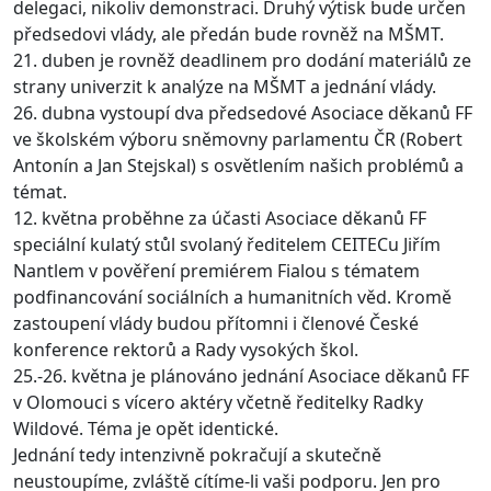
delegaci, nikoliv demonstraci. Druhý výtisk bude určen
předsedovi vlády, ale předán bude rovněž na MŠMT.
21. duben je rovněž deadlinem pro dodání materiálů ze
strany univerzit k analýze na MŠMT a jednání vlády.
26. dubna vystoupí dva předsedové Asociace děkanů FF
ve školském výboru sněmovny parlamentu ČR (Robert
Antonín a Jan Stejskal) s osvětlením našich problémů a
témat.
12. května proběhne za účasti Asociace děkanů FF
speciální kulatý stůl svolaný ředitelem CEITECu Jiřím
Nantlem v pověření premiérem Fialou s tématem
podfinancování sociálních a humanitních věd. Kromě
zastoupení vlády budou přítomni i členové České
konference rektorů a Rady vysokých škol.
25.-26. května je plánováno jednání Asociace děkanů FF
v Olomouci s vícero aktéry včetně ředitelky Radky
Wildové. Téma je opět identické.
Jednání tedy intenzivně pokračují a skutečně
neustoupíme, zvláště cítíme-li vaši podporu. Jen pro