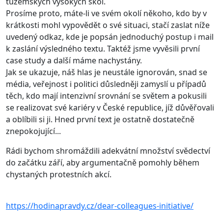
tuzemských vysokých škol.
Prosíme proto, máte-li ve svém okolí někoho, kdo by v
krátkosti mohl vypovědět o své situaci, stačí zaslat níže
uvedený odkaz, kde je popsán jednoduchý postup i mail
k zaslání výsledného textu. Taktéž jsme vyvěsili první
case study a další máme nachystány.
Jak se ukazuje, náš hlas je neustále ignorován, snad se
média, veřejnost i politici důsledněji zamyslí u případů
těch, kdo mají intenzivní srovnání se světem a pokusili
se realizovat své kariéry v České republice, jíž důvěřovali
a oblíbili si ji. Hned první text je ostatně dostatečně
znepokojující...
Rádi bychom shromáždili adekvátní množství svědectví
do začátku září, aby argumentačně pomohly během
chystaných protestních akcí.
https://hodinapravdy.cz/dear-colleagues-initiative/