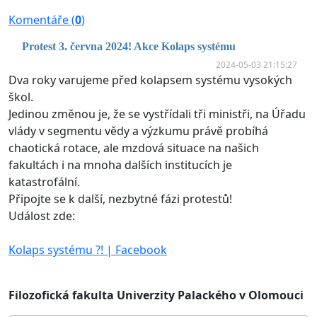
Komentáře (
0
)
Protest 3. června 2024! Akce Kolaps systému
2024-05-03 21:15:27
Dva roky varujeme před kolapsem systému vysokých
škol.
Jedinou změnou je, že se vystřídali tři ministři, na Úřadu
vlády v segmentu vědy a výzkumu právě probíhá
chaotická rotace, ale mzdová situace na našich
fakultách i na mnoha dalších institucích je
katastrofální.
Připojte se k další, nezbytné fázi protestů!
Událost zde:
Kolaps systému ?! | Facebook
Filozofická fakulta Univerzity Palackého v Olomouci