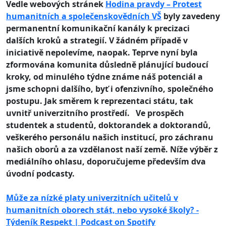
Vedle webových stránek
Hodina pravdy – Protest
humanitních a společenskovědních VŠ
byly zavedeny
permanentní komunikační kanály k precizaci
dalších kroků a strategií.
V žádném případě v
iniciativě nepolevíme, naopak. Teprve nyní byla
zformována komunita důsledně plánující budoucí
kroky, od minulého týdne známe náš potenciál a
jsme schopni dalšího, byť i ofenzivního, společného
postupu. Jak směrem k reprezentaci státu, tak
uvnitř univerzitního prostředí.
Ve prospěch
studentek a studentů, doktorandek a doktorandů,
veškerého personálu našich institucí, pro záchranu
našich oborů a za vzdělanost naší země.
Níže výběr z
mediálního ohlasu, doporučujeme především dva
úvodní podcasty.
Může za nízké platy univerzitních učitelů v
humanitních oborech stát, nebo vysoké školy? -
Týdeník Respekt | Podcast on Spotify