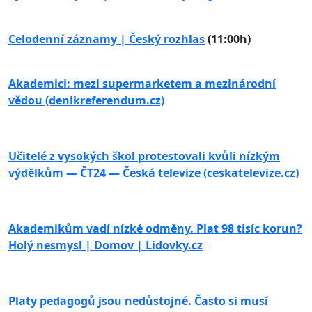
Celodenní záznamy | Český rozhlas
(11:00h)
Akademici: mezi supermarketem a mezinárodní
vědou (denikreferendum.cz)
Učitelé z vysokých škol protestovali kvůli nízkým
výdělkům — ČT24 — Česká televize (ceskatelevize.cz)
Akademikům vadí nízké odměny. Plat 98 tisíc korun?
Holý nesmysl | Domov | Lidovky.cz
Platy pedagogů jsou nedůstojné. Často si musí