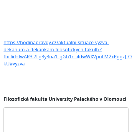
https://hodinapravdy.cz/aktualni-situace-vyzva-
dekanum-a-dekankam-filosofickych-fakult/?
fbclid=IwAR3l7Lg3y3na1_gGh1n_4dwWXVpuLM2xPggzJ_
kU#vyzva
Filozofická fakulta Univerzity Palackého v Olomouci