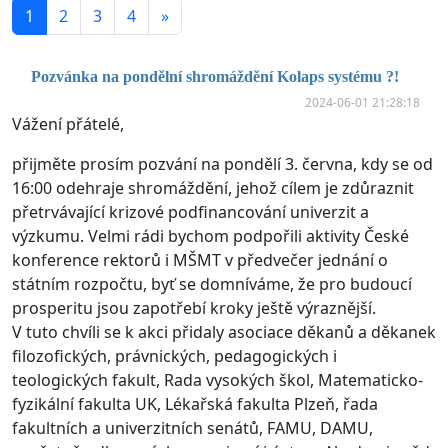
1
2
3
4
»
Pozvánka na pondělní shromáždění Kolaps systému ?!
2024-06-01 21:28:18
Vážení přátelé,
přijměte prosím pozvání na pondělí 3. června, kdy se od
16:00 odehraje shromáždění, jehož cílem je zdůraznit
přetrvávající krizové podfinancování univerzit a
výzkumu. Velmi rádi bychom podpořili aktivity České
konference rektorů i MŠMT v předvečer jednání o
státním rozpočtu, byť se domníváme, že pro budoucí
prosperitu jsou zapotřebí kroky ještě výraznější.
V tuto chvíli se k akci přidaly asociace děkanů a děkanek
filozofických, právnických, pedagogických i
teologických fakult, Rada vysokých škol, Matematicko-
fyzikální fakulta UK, Lékařská fakulta Plzeň, řada
fakultních a univerzitních senátů, FAMU, DAMU,