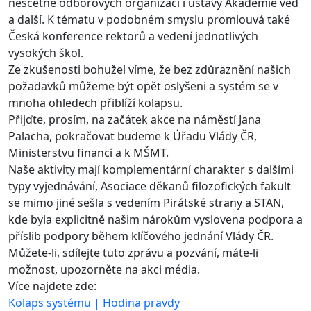
nesčetně odborových organizací i ústavy Akademie věd
a další. K tématu v podobném smyslu promlouvá také
Česká konference rektorů a vedení jednotlivých
vysokých škol.
Ze zkušenosti bohužel víme, že bez zdůraznění našich
požadavků můžeme být opět oslyšeni a systém se v
mnoha ohledech přiblíží kolapsu.
Přijďte, prosím, na začátek akce na náměstí Jana
Palacha, pokračovat budeme k Úřadu Vlády ČR,
Ministerstvu financí a k MŠMT.
Naše aktivity mají komplementární charakter s dalšími
typy vyjednávání, Asociace děkanů filozofických fakult
se mimo jiné sešla s vedením Pirátské strany a STAN,
kde byla explicitně našim nárokům vyslovena podpora a
příslib podpory během klíčového jednání Vlády ČR.
Můžete-li, sdílejte tuto zprávu a pozvání, máte-li
možnost, upozorněte na akci média.
Více najdete zde:
Kolaps systému | Hodina pravdy