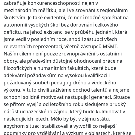
zabraňuje konkurenceschopnosti nejen v
mezinárodním měřítku, ale i ve srovnání s regionálním
školstvím. Je také evidentní, že není možné spoléhat na
autonomii vysokých škol bez dorovnání celkového
deficitu, na jehož existenci se v průběhu jednání, která
jsme vedli v posledním roce, shodli zástupci všech
relevantních reprezentací, včetně zástupců MŠMT.
Naším cílem není pouze zrovnoprávnění s ostatními
obory, ale především důstojné ohodnocení práce na
filozofických a humanitních fakultách, které bude
adekvátní požadavkům na vysokou kvalifikaci i
požadovaný souběh pedagogického a vědeckého
výkonu. V tuto chvíli zažíváme odchod talentů a nejsme
schopni solidně motivovat nastupující generaci. Situace
se přitom vyvíjí a od letošního roku sledujeme prudký
nárůst uchazečského zájmu, který bude kulminovat v
následujících letech. Mělo by být v zájmu státu,
abychom situaci stabilizovali a vytvořili co nejlepší
podmínky pro vzdělávání a výzkum v oblastech, které se