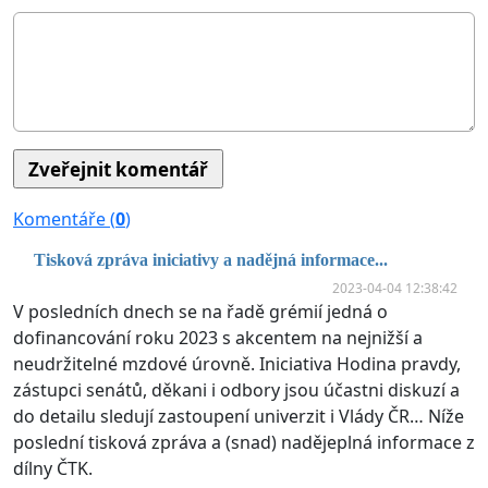
Komentáře (
0
)
Tisková zpráva iniciativy a nadějná informace...
2023-04-04 12:38:42
V posledních dnech se na řadě grémií jedná o
dofinancování roku 2023 s akcentem na nejnižší a
neudržitelné mzdové úrovně. Iniciativa Hodina pravdy,
zástupci senátů, děkani i odbory jsou účastni diskuzí a
do detailu sledují zastoupení univerzit i Vlády ČR… Níže
poslední tisková zpráva a (snad) nadějeplná informace z
dílny ČTK.