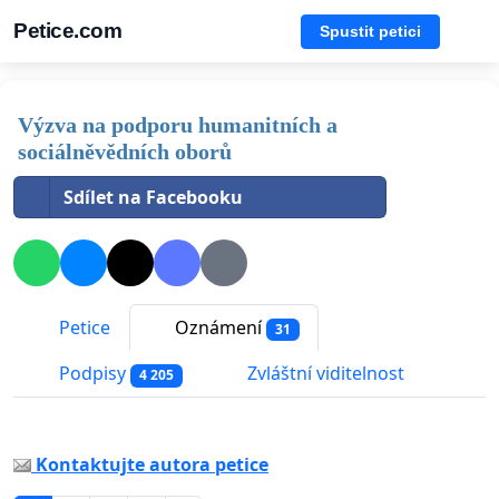
Petice.com
Spustit petici
Výzva na podporu humanitních a
sociálněvědních oborů
Sdílet na Facebooku
Petice
Oznámení
31
Podpisy
Zvláštní viditelnost
4 205
Kontaktujte autora petice