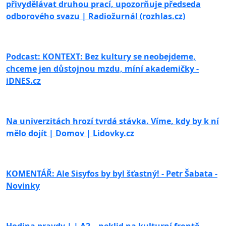
přivydělávat druhou prací, upozorňuje předseda
odborového svazu | Radiožurnál (rozhlas.cz)
Podcast: KONTEXT: Bez kultury se neobejdeme,
chceme jen důstojnou mzdu, míní akademičky -
iDNES.cz
Na univerzitách hrozí tvrdá stávka. Víme, kdy by k ní
mělo dojít | Domov | Lidovky.cz
KOMENTÁŘ: Ale Sisyfos by byl šťastný! - Petr Šabata -
Novinky
Hodina pravdy | | A2 – neklid na kulturní frontě