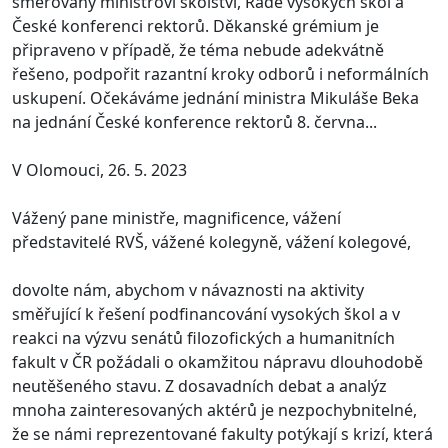
směřovaný ministrovi školství, Radě vysokých škol a
České konferenci rektorů. Děkanské grémium je
připraveno v případě, že téma nebude adekvátně
řešeno, podpořit razantní kroky odborů i neformálních
uskupení. Očekáváme jednání ministra Mikuláše Beka
na jednání České konference rektorů 8. června...
V Olomouci, 26. 5. 2023
Vážený pane ministře, magnificence, vážení
představitelé RVŠ, vážené kolegyně, vážení kolegové,
dovolte nám, abychom v návaznosti na aktivity
směřující k řešení podfinancování vysokých škol a v
reakci na výzvu senátů filozofických a humanitních
fakult v ČR požádali o okamžitou nápravu dlouhodobě
neutěšeného stavu. Z dosavadních debat a analýz
mnoha zainteresovaných aktérů je nezpochybnitelné,
že se námi reprezentované fakulty potýkají s krizí, která