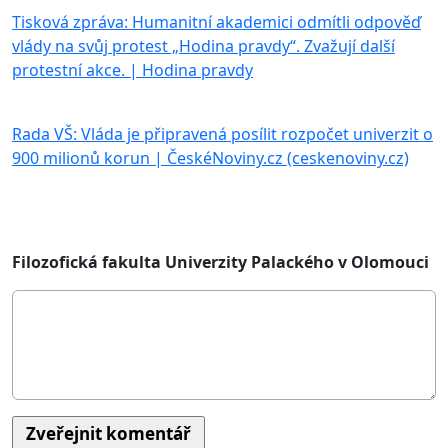
Tisková zpráva: Humanitní akademici odmítli odpověď
vlády na svůj protest „Hodina pravdy“. Zvažují další
protestní akce. | Hodina pravdy
Rada VŠ: Vláda je připravená posílit rozpočet univerzit o
900 milionů korun | ČeskéNoviny.cz (ceskenoviny.cz)
Filozofická fakulta Univerzity Palackého v Olomouci