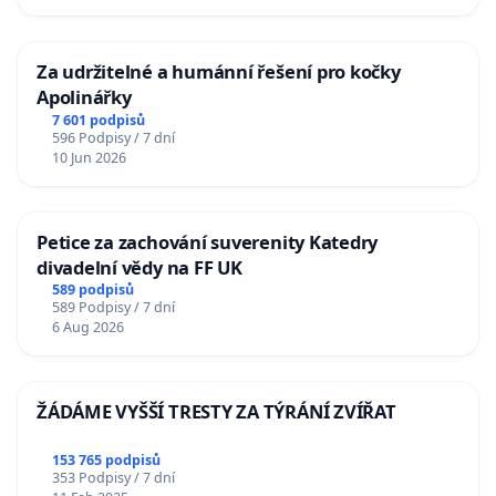
Za udržitelné a humánní řešení pro kočky
Apolinářky
7 601 podpisů
596 Podpisy / 7 dní
10 Jun 2026
Petice za zachování suverenity Katedry
divadelní vědy na FF UK
589 podpisů
589 Podpisy / 7 dní
6 Aug 2026
ŽÁDÁME VYŠŠÍ TRESTY ZA TÝRÁNÍ ZVÍŘAT
153 765 podpisů
353 Podpisy / 7 dní