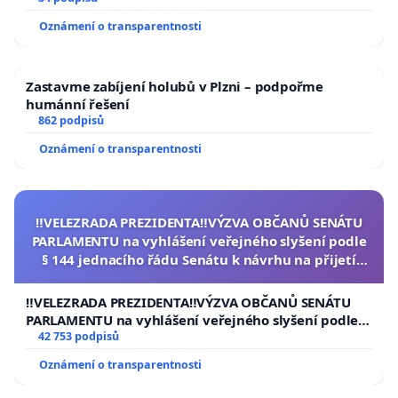
Oznámení o transparentnosti
Zastavme zabíjení holubů v Plzni – podpořme
humánní řešení
862 podpisů
Oznámení o transparentnosti
‼️VELEZRADA PREZIDENTA‼️VÝZVA OBČANŮ SENÁTU
PARLAMENTU na vyhlášení veřejného slyšení podle
§ 144 jednacího řádu Senátu k návrhu na přijetí
usnesení k podání ústavní žaloby na prezidenta
republiky
‼️VELEZRADA PREZIDENTA‼️VÝZVA OBČANŮ SENÁTU
PARLAMENTU na vyhlášení veřejného slyšení podle §
144 jednacího řádu Senátu k návrhu na přijetí
42 753 podpisů
usnesení k podání ústavní žaloby na prezidenta
Oznámení o transparentnosti
republiky