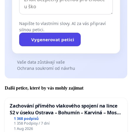
Napište to vlastními slovy. AI za vás připraví
silnou petici.
Vygenerovat petici
Vaše data zůstávají vaše
Ochrana soukromí od návrhu
Další petice, které by vás mohly zajímat
Zachování přímého vlakového spojení na lince
S2 v úseku Ostrava – Bohumín – Karviná – Mosty
u Jablunkova
1 368 podpisů
1 358 Podpisy / 7 dní
1 Aug 2026