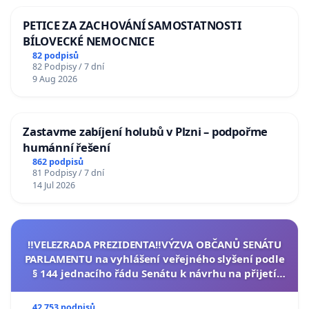
PETICE ZA ZACHOVÁNÍ SAMOSTATNOSTI
BÍLOVECKÉ NEMOCNICE
82 podpisů
82 Podpisy / 7 dní
9 Aug 2026
Zastavme zabíjení holubů v Plzni – podpořme
humánní řešení
862 podpisů
81 Podpisy / 7 dní
14 Jul 2026
‼️VELEZRADA PREZIDENTA‼️VÝZVA OBČANŮ SENÁTU
PARLAMENTU na vyhlášení veřejného slyšení podle
§ 144 jednacího řádu Senátu k návrhu na přijetí
usnesení k podání ústavní žaloby na prezidenta
republiky
42 753 podpisů