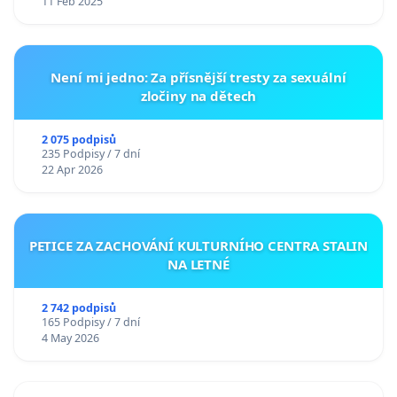
11 Feb 2025
Není mi jedno: Za přísnější tresty za sexuální
zločiny na dětech
2 075 podpisů
235 Podpisy / 7 dní
22 Apr 2026
PETICE ZA ZACHOVÁNÍ KULTURNÍHO CENTRA STALIN
NA LETNÉ
2 742 podpisů
165 Podpisy / 7 dní
4 May 2026