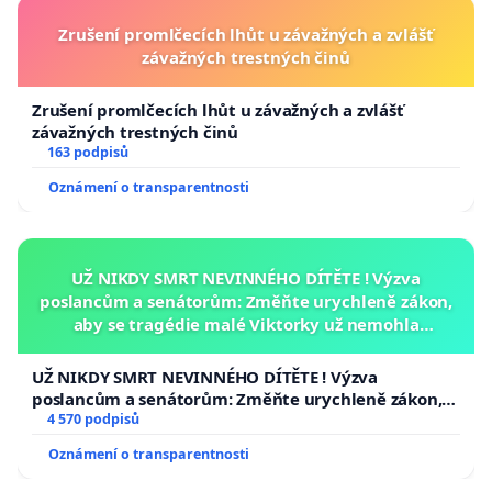
Zrušení promlčecích lhůt u závažných a zvlášť
závažných trestných činů
Zrušení promlčecích lhůt u závažných a zvlášť
závažných trestných činů
163 podpisů
Oznámení o transparentnosti
UŽ NIKDY SMRT NEVINNÉHO DÍTĚTE ! Výzva
poslancům a senátorům: Změňte urychleně zákon,
aby se tragédie malé Viktorky už nemohla
opakovat!
UŽ NIKDY SMRT NEVINNÉHO DÍTĚTE ! Výzva
poslancům a senátorům: Změňte urychleně zákon,
aby se tragédie malé Viktorky už nemohla opakovat!
4 570 podpisů
Oznámení o transparentnosti