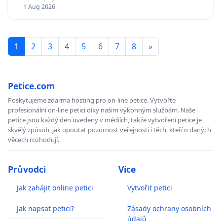
1 Aug 2026
1
2
3
4
5
6
7
8
»
Petice.com
Poskytujeme zdarma hosting pro on-line petice. Vytvořte
profesionální on-line petici díky našim výkonným službám. Naše
petice jsou každý den uvedeny v médiích, takže vytvoření petice je
skvělý způsob, jak upoutat pozornost veřejnosti i těch, kteří o daných
věcech rozhodují.
Průvodci
Více
Jak zahájit online petici
Vytvořit petici
Jak napsat petici?
Zásady ochrany osobních
údajů