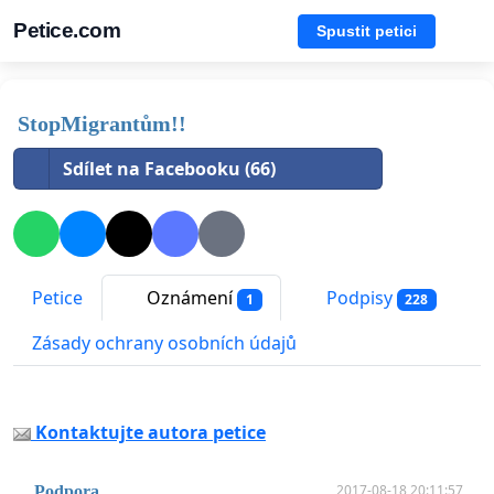
Petice.com
Spustit petici
StopMigrantům!!
Sdílet na Facebooku (66)
Petice
Oznámení
Podpisy
1
228
Zásady ochrany osobních údajů
Kontaktujte autora petice
2017-08-18 20:11:57
Podpora