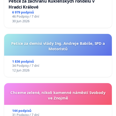
Petice za záchranu Kuklenských rondelů v
Hradci Králové
6 979 podpisů
46 Podpisy / 7 dní
30 Jun 2026
Petice za demisi vlády Ing. Andreje Babiše, SPD a
Motoristů
1 836 podpisů
34 Podpisy / 7 dní
12 Jun 2026
Chceme zelené, nikoli kamenné náměstí Svobody
ve Znojmě
144 podpisů
31 Podpisy / 7 dní