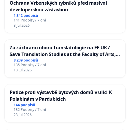
Ochrana Vrbenských rybníků před masivní
developerskou zástavbou
1 342 podpisů
141 Podpisy / 7 dní
3 Jul 2026
Za záchranu oboru translatologie na FF UK /
Save Translation Studies at the Faculty of Arts,
Charles University
8 239 podpisů
135 Podpisy / 7 dní
13 Jul 2026
Petice proti výstavbě bytových domů v ulici K
Polabinám v Pardubicích
144 podpisů
132 Podpisy / 7 dní
23 Jul 2026