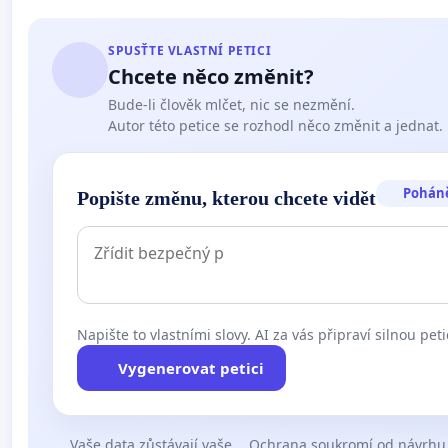
SPUSŤTE VLASTNÍ PETICI
Chcete něco změnit?
Bude-li člověk mlčet, nic se nezmění.
Autor této petice se rozhodl něco změnit a jednat.
Pohán
Popište změnu, kterou chcete vidět
Napište to vlastními slovy. AI za vás připraví silnou peti
Vygenerovat petici
Vaše data zůstávají vaše
Ochrana soukromí od návrhu