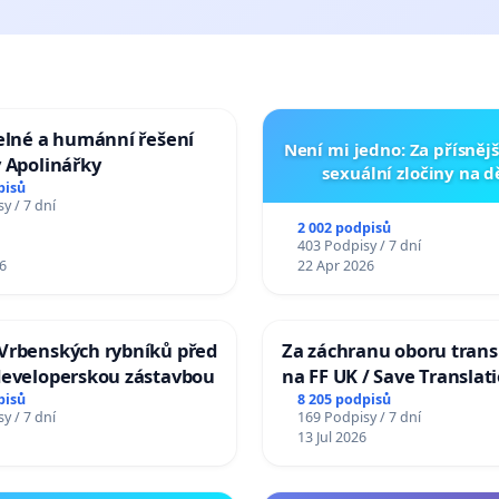
elné a humánní řešení
Není mi jedno: Za přísnějš
 Apolinářky
sexuální zločiny na 
pisů
y / 7 dní
2 002 podpisů
403 Podpisy / 7 dní
6
22 Apr 2026
Vrbenských rybníků před
Za záchranu oboru trans
developerskou zástavbou
na FF UK / Save Translat
Studies at the Faculty of 
pisů
8 205 podpisů
y / 7 dní
169 Podpisy / 7 dní
Charles University
13 Jul 2026