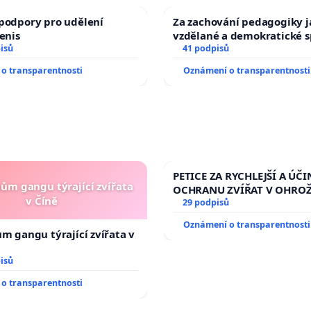
podpory pro udělení
Za zachování pedagogiky ja
Denis
vzdělané a demokratické s
isů
41 podpisů
o transparentnosti
Oznámení o transparentnosti
PETICE ZA RYCHLEJŠÍ A ÚČI
nům gangu týrající zvířata
OCHRANU ZVÍŘAT V OHRO
v Číně
29 podpisů
Oznámení o transparentnosti
ům gangu týrající zvířata v
isů
o transparentnosti