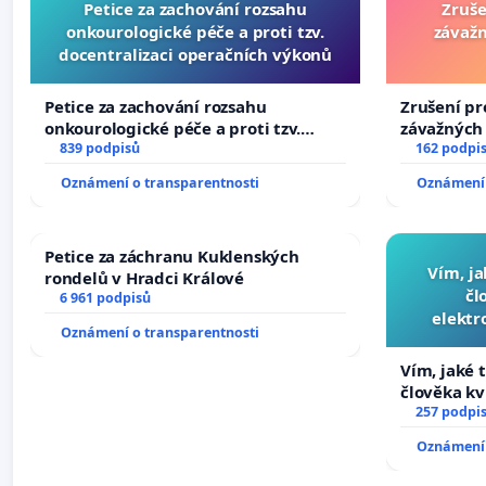
Petice za zachování rozsahu
Zruše
onkourologické péče a proti tzv.
závažn
docentralizaci operačních výkonů
Petice za zachování rozsahu
Zrušení pr
onkourologické péče a proti tzv.
závažných 
docentralizaci operačních výkonů
839 podpisů
trestných 
162 podpi
Oznámení o transparentnosti
Oznámení 
Petice za záchranu Kuklenských
Vím, ja
rondelů v Hradci Králové
čl
6 961 podpisů
elektr
Oznámení o transparentnosti
přibydou 
Vím, jaké t
člověka kv
nečekejme,
257 podpi
zaveďme sl
Oznámení 