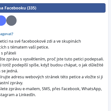
 na Facebooku (335)
pagovat?
petici na své facebookové zdi a ve skupinách
cích s tématem vaší petice.
 s přáteli
šte zprávu s vysvětlením, proč jste tuto petici podepsali.
ji totiž podepíší spíše, když budou chápat, o jak důležité
 se jedná.
írujte adresu webových stránek této petice a vložte si ji
astní zprávy.
lete zprávu e-mailem, SMS, přes Facebook, WhatsApp,
nstagram a LinkedIn.