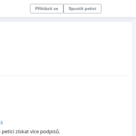
Přihlásit se
Spustit petici
ci
petici získat více podpisů.