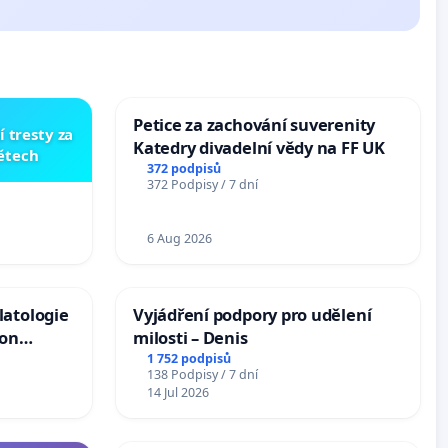
Petice za zachování suverenity
í tresty za
Katedry divadelní vědy na FF UK
dětech
372 podpisů
372 Podpisy / 7 dní
6 Aug 2026
latologie
Vyjádření podpory pro udělení
ion
milosti – Denis
Arts,
1 752 podpisů
138 Podpisy / 7 dní
14 Jul 2026