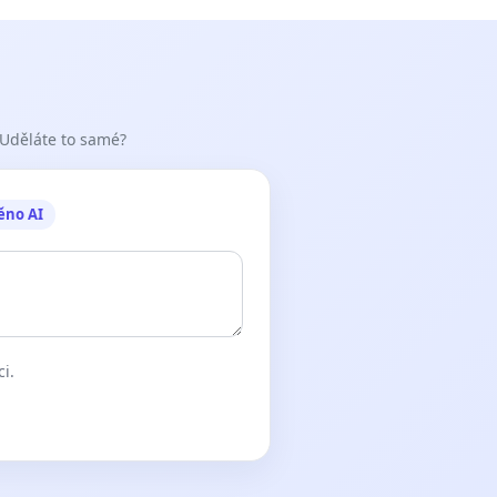
 Uděláte to samé?
ěno AI
ci.