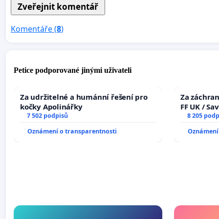
Komentáře (
8
)
Petice podporované jinými uživateli
Za udržitelné a humánní řešení pro
Za záchran
kočky Apolinářky
FF UK / Sa
7 502 podpisů
the Faculty
8 205 podp
University
Oznámení o transparentnosti
Oznámení 