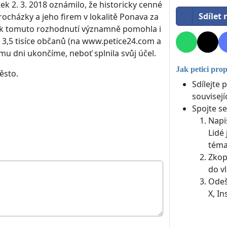
ek 2. 3. 2018 oznámilo, že historicky cenné
Sdílet
cházky a jeho firem v lokalitě Ponava za
 k tomuto rozhodnutí významně pomohla i
 3,5 tisíce občanů (na www.petice24.com a
mu dni ukončíme, neboť splnila svůj účel.
Jak petici pro
ěsto.
Sdílejte 
souvisejí
Spojte se
Napi
Lidé 
téma
Zkop
do vl
Odeš
X, I