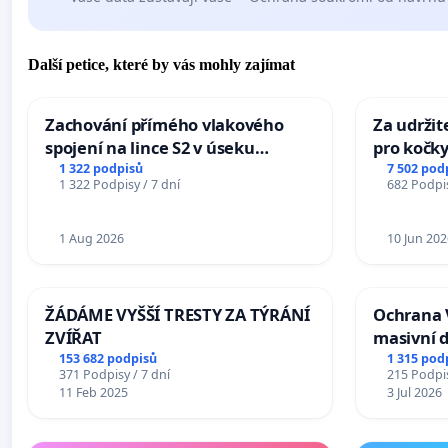
Další petice, které by vás mohly zajímat
Zachování přímého vlakového
Za udržit
spojení na lince S2 v úseku
pro kočky
Ostrava – Bohumín – Karviná –
1 322 podpisů
7 502 pod
1 322 Podpisy / 7 dní
682 Podpis
Mosty u Jablunkova
1 Aug 2026
10 Jun 202
ŽÁDÁME VYŠŠÍ TRESTY ZA TÝRÁNÍ
Ochrana 
ZVÍŘAT
masivní 
153 682 podpisů
1 315 pod
371 Podpisy / 7 dní
215 Podpis
11 Feb 2025
3 Jul 2026