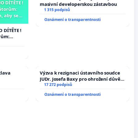
 DÍTĚTE !
masivní developerskou zástavbou
átorům:
1 315 podpisů
, aby se
Oznámení o transparentnosti
už nemohla
 DÍTĚTE !
rům:
by se
 nemohla
clava
Výzva k rezignaci ústavního soudce
JUDr. Josefa Baxy pro ohrožení důvěry
ve spravedlivý proces
17 272 podpisů
Oznámení o transparentnosti