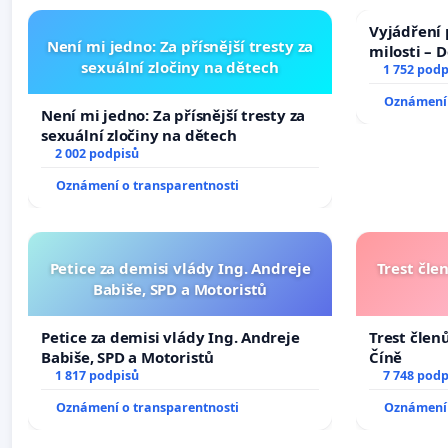
Vyjádření 
Není mi jedno: Za přísnější tresty za
milosti – 
sexuální zločiny na dětech
1 752 podp
Oznámení 
Není mi jedno: Za přísnější tresty za
sexuální zločiny na dětech
2 002 podpisů
Oznámení o transparentnosti
Petice za demisi vlády Ing. Andreje
Trest čle
Babiše, SPD a Motoristů
Petice za demisi vlády Ing. Andreje
Trest člen
Babiše, SPD a Motoristů
Číně
1 817 podpisů
7 748 podp
Oznámení o transparentnosti
Oznámení 