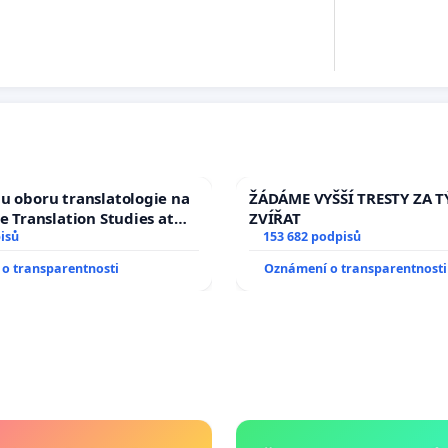
u oboru translatologie na
ŽÁDÁME VYŠŠÍ TRESTY ZA 
ve Translation Studies at
ZVÍŘAT
 of Arts, Charles
isů
153 682 podpisů
o transparentnosti
Oznámení o transparentnosti