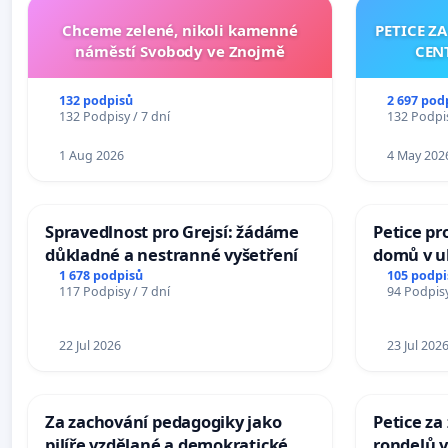
Chceme zelené, nikoli kamenné
PETICE Z
náměstí Svobody ve Znojmě
CEN
132 podpisů
2 697 pod
132 Podpisy / 7 dní
132 Podpis
1 Aug 2026
4 May 202
Spravedlnost pro Grejsí: žádáme
Petice pr
důkladné a nestranné vyšetření
domů v ul
Pardubic
1 678 podpisů
105 podpi
117 Podpisy / 7 dní
94 Podpisy
22 Jul 2026
23 Jul 202
Za zachování pedagogiky jako
Petice z
pilíře vzdělané a demokratické
rondelů v