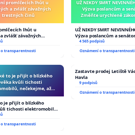
ní promlčecích lhůt u
UŽ NIKDY SMRT NEVINNÉHO
ých a zvlášť závažných
Výzva poslancům a sen
trestných činů
Změňte urychleně zákon
tragédie malé Viktorky 
opakovat!
omlčecích lhůt u
UŽ NIKDY SMRT NEVINNÉHO
a zvlášť závažných
Výzva poslancům a senáto
činů
sů
Změňte urychleně zákon, a
4 565 podpisů
tragédie malé Viktorky už
o transparentnosti
Oznámení o transparentnosti
opakovat!
Zastavte prodej Letiště Vá
ké to je přijít o blízkého
Havla
ověka kvůli tichosti
9 podpisů
omobilů, nečekejme, až
Oznámení o transparentnosti
další, zaveďme slyšitelná
auta!
o je přijít o blízkého
ůli tichosti elektromobilů,
 až přibydou další,
sů
yšitelná auta!
o transparentnosti