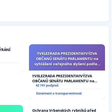
TÝRÁNÍ
‼️VELEZRADA PREZIDENTA‼️VÝZVA
OBČANŮ SENÁTU PARLAMENTU na
vyhlášení veřejného slyšení podle §
144 jednacího řádu Senátu k návrhu
na přijetí usnesení k podání ústavní
‼️VELEZRADA PREZIDENTA‼️VÝZVA
žaloby na prezidenta republiky
OBČANŮ SENÁTU PARLAMENTU na
vyhlášení veřejného slyšení podle §
42 741 podpisů
144 jednacího řádu Senátu k návrhu
Oznámení o transparentnosti
na přijetí usnesení k podání ústavní
žaloby na prezidenta republiky
Ochrana Vrbenských rybníků před