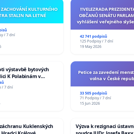
A ZACHOVÁNÍ KULTURNÍHO
‼️VELEZRADA PREZIDENT
TRA STALIN NA LETNÉ
OBČANŮ SENÁTU PARLAM
vyhlášení veřejného slyše
144 jednacího řádu Senát
pisů
na přijetí usnesení k podá
y / 7 dní
42 741 podpisů
žaloby na prezidenta r
125 Podpisy / 7 dní
6
19 May 2026
oti výstavbě bytových
Petice za zavedení mens
ici K Polabinám v
volna v České repub
ích
sů
 / 7 dní
33 505 podpisů
71 Podpisy / 7 dní
6
15 Jun 2026
a záchranu Kuklenských
Výzva k rezignaci ústavn
 Hradci Králové
soudce JUDr. Josefa Baxy