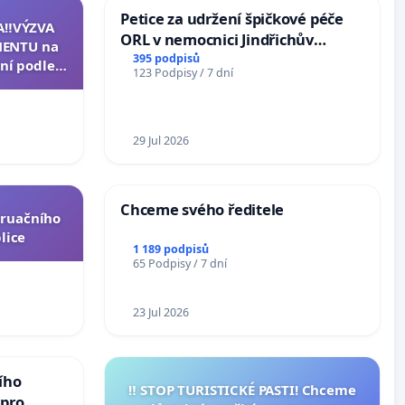
Petice za udržení špičkové péče
A‼️VÝZVA
ORL v nemocnici Jindřichův
ENTU na
Hradec
395 podpisů
ní podle §
123 Podpisy / 7 dní
u k návrhu
ní ústavní
epubliky
29 Jul 2026
Chceme svého ředitele
truačního
lice
1 189 podpisů
65 Podpisy / 7 dní
23 Jul 2026
ího
‼️ STOP TURISTICKÉ PASTI! Chceme
 pro