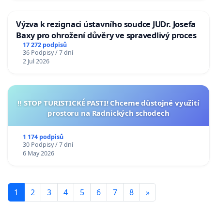
Výzva k rezignaci ústavního soudce JUDr. Josefa
Baxy pro ohrožení důvěry ve spravedlivý proces
17 272 podpisů
36 Podpisy / 7 dní
2 Jul 2026
‼️ STOP TURISTICKÉ PASTI! Chceme důstojné využití
prostoru na Radnických schodech
1 174 podpisů
30 Podpisy / 7 dní
6 May 2026
1
2
3
4
5
6
7
8
»