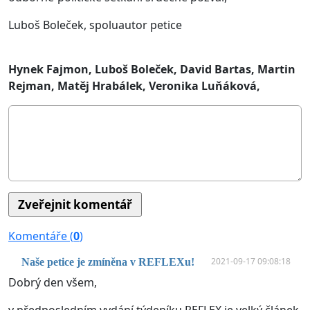
Luboš Boleček, spoluautor petice
Hynek Fajmon, Luboš Boleček, David Bartas, Martin
Rejman, Matěj Hrabálek, Veronika Luňáková,
Komentáře (
0
)
2021-09-17 09:08:18
Naše petice je zmíněna v REFLEXu!
Dobrý den všem,