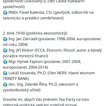
společnosti Dukovany II, člen České nukleární
společnosti)
🌍 RNDr. Pavel Kalenda, CSc (geofyzik, odborník na
seismicitu a predikci zemětřesení)
2. blok 19:00 (politicko-ekonomický):
🌍 Ing. Jan Zahradil (poslanec 1998-2004, europoslanec
od roku 2004)
🌍 Ing. Jiří Kinkor (FCCA. Ekonom, filozof, autor a bývalý
poradce ministrů financí)
🌍 Mgr. Hynek Fajmon (poslanec 2001-2004,
europoslanec 2004-2014)
🌍 Lukáš Kovanda, Ph.D. (člen NERV, hlavní ekonom
TRINITY BANK)
🌍 doc. Ing. Zdeněk Říha, Ph.D. (ekonom a
vysokoškolský učitel)
Dovolte mi, abych Vás jménem Tea Party na toto
odborně-politické setkání srdečně pozval,