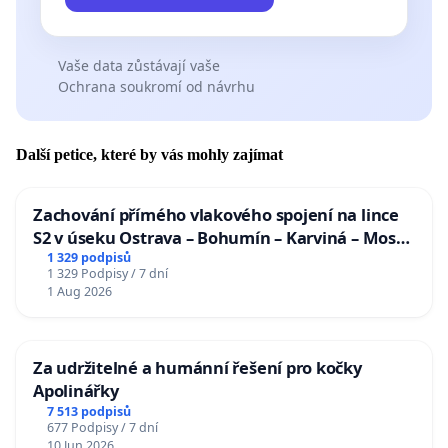
Vaše data zůstávají vaše
Ochrana soukromí od návrhu
Další petice, které by vás mohly zajímat
Zachování přímého vlakového spojení na lince
S2 v úseku Ostrava – Bohumín – Karviná – Mosty
u Jablunkova
1 329 podpisů
1 329 Podpisy / 7 dní
1 Aug 2026
Za udržitelné a humánní řešení pro kočky
Apolinářky
7 513 podpisů
677 Podpisy / 7 dní
10 Jun 2026