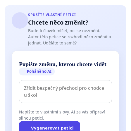
SPUSŤTE VLASTNÍ PETICI
Chcete něco změnit?
Bude-li člověk mlčet, nic se nezmění.
Autor této petice se rozhodl něco změnit a
jednat. Uděláte to samé?
Popište změnu, kterou chcete vidět
Poháněno AI
Napište to vlastními slovy. AI za vás připraví
silnou petici.
Vygenerovat petici