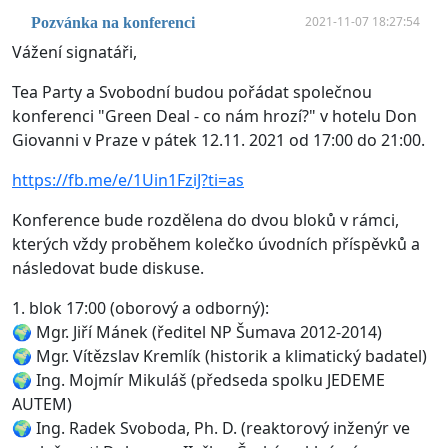
2021-11-07 18:27:54
Pozvánka na konferenci
Vážení signatáři,
Tea Party a Svobodní budou pořádat společnou
konferenci "Green Deal - co nám hrozí?" v hotelu Don
Giovanni v Praze v pátek 12.11. 2021 od 17:00 do 21:00.
https://fb.me/e/1Uin1FziJ?ti=as
Konference bude rozdělena do dvou bloků v rámci,
kterých vždy proběhem kolečko úvodních příspěvků a
následovat bude diskuse.
1. blok 17:00 (oborový a odborný):
🌍 Mgr. Jiří Mánek (ředitel NP Šumava 2012-2014)
🌍 Mgr. Vítězslav Kremlík (historik a klimatický badatel)
🌍 Ing. Mojmír Mikuláš (předseda spolku JEDEME
AUTEM)
🌍 Ing. Radek Svoboda, Ph. D. (reaktorový inženýr ve