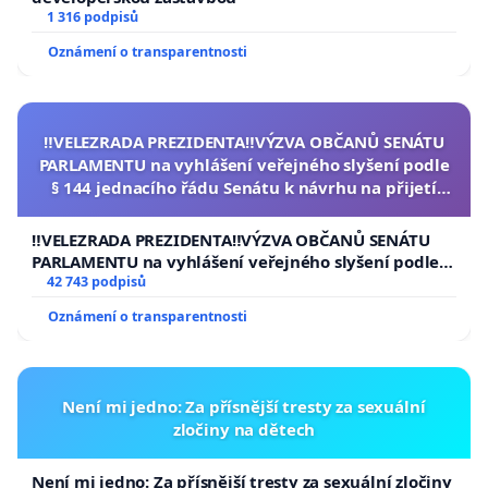
1 316 podpisů
Oznámení o transparentnosti
‼️VELEZRADA PREZIDENTA‼️VÝZVA OBČANŮ SENÁTU
PARLAMENTU na vyhlášení veřejného slyšení podle
§ 144 jednacího řádu Senátu k návrhu na přijetí
usnesení k podání ústavní žaloby na prezidenta
republiky
‼️VELEZRADA PREZIDENTA‼️VÝZVA OBČANŮ SENÁTU
PARLAMENTU na vyhlášení veřejného slyšení podle §
144 jednacího řádu Senátu k návrhu na přijetí
42 743 podpisů
usnesení k podání ústavní žaloby na prezidenta
Oznámení o transparentnosti
republiky
Není mi jedno: Za přísnější tresty za sexuální
zločiny na dětech
Není mi jedno: Za přísnější tresty za sexuální zločiny