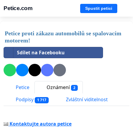
Petice.com
Spustit petici
Petice proti zákazu automobilů se spalovacím
motorem!
Sdílet na Facebooku
Petice
Oznámení
2
Podpisy
Zvláštní viditelnost
1 717
Kontaktujte autora petice