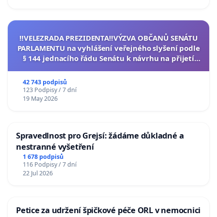
‼️VELEZRADA PREZIDENTA‼️VÝZVA OBČANŮ SENÁTU
PARLAMENTU na vyhlášení veřejného slyšení podle
§ 144 jednacího řádu Senátu k návrhu na přijetí
usnesení k podání ústavní žaloby na prezidenta
republiky
42 743 podpisů
123 Podpisy / 7 dní
19 May 2026
Spravedlnost pro Grejsí: žádáme důkladné a
nestranné vyšetření
1 678 podpisů
116 Podpisy / 7 dní
22 Jul 2026
Petice za udržení špičkové péče ORL v nemocnici