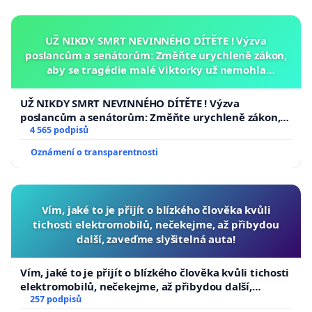
UŽ NIKDY SMRT NEVINNÉHO DÍTĚTE ! Výzva
poslancům a senátorům: Změňte urychleně zákon,
aby se tragédie malé Viktorky už nemohla
opakovat!
UŽ NIKDY SMRT NEVINNÉHO DÍTĚTE ! Výzva
poslancům a senátorům: Změňte urychleně zákon,
aby se tragédie malé Viktorky už nemohla opakovat!
4 565 podpisů
Oznámení o transparentnosti
Vím, jaké to je přijít o blízkého člověka kvůli
tichosti elektromobilů, nečekejme, až přibydou
další, zaveďme slyšitelná auta!
Vím, jaké to je přijít o blízkého člověka kvůli tichosti
elektromobilů, nečekejme, až přibydou další,
zaveďme slyšitelná auta!
257 podpisů