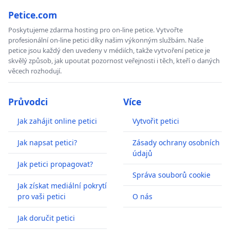
Petice.com
Poskytujeme zdarma hosting pro on-line petice. Vytvořte
profesionální on-line petici díky našim výkonným službám. Naše
petice jsou každý den uvedeny v médiích, takže vytvoření petice je
skvělý způsob, jak upoutat pozornost veřejnosti i těch, kteří o daných
věcech rozhodují.
Průvodci
Více
Jak zahájit online petici
Vytvořit petici
Jak napsat petici?
Zásady ochrany osobních
údajů
Jak petici propagovat?
Správa souborů cookie
Jak získat mediální pokrytí
pro vaši petici
O nás
Jak doručit petici