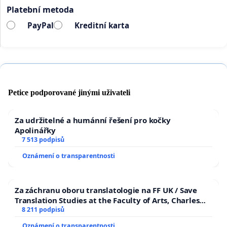
Platební metoda
PayPal
Kreditní karta
Petice podporované jinými uživateli
Za udržitelné a humánní řešení pro kočky
Apolinářky
7 513 podpisů
Oznámení o transparentnosti
Za záchranu oboru translatologie na FF UK / Save
Translation Studies at the Faculty of Arts, Charles
University
8 211 podpisů
Oznámení o transparentnosti