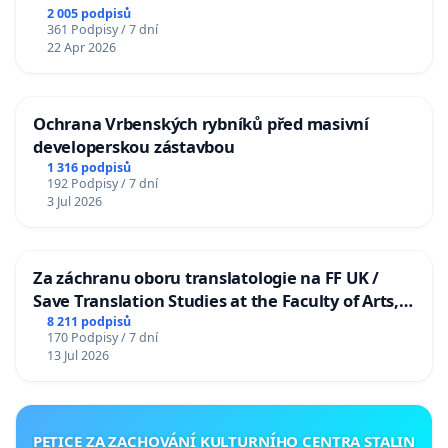
2 005 podpisů
361 Podpisy / 7 dní
22 Apr 2026
Ochrana Vrbenských rybníků před masivní
developerskou zástavbou
1 316 podpisů
192 Podpisy / 7 dní
3 Jul 2026
Za záchranu oboru translatologie na FF UK /
Save Translation Studies at the Faculty of Arts,
Charles University
8 211 podpisů
170 Podpisy / 7 dní
13 Jul 2026
PETICE ZA ZACHOVÁNÍ KULTURNÍHO CENTRA STALIN