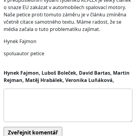
v předposledním vydání týdeníku REFLEX je velký článek
o snaze EU zakázat v automobilech spalovací motory.
Naše petice proti tomuto záměru je v článku zmíněna
včetně citace samotného textu. Máme radost, že se
média začala o tuto problematiku zajímat.
Hynek Fajmon
spoluautor petice
Hynek Fajmon, Luboš Boleček, David Bartas, Martin
Rejman, Matěj Hrabálek, Veronika Luňáková,