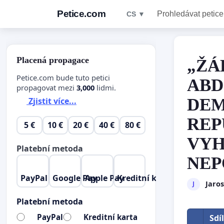
Petice.com
Prohledávat petice
CS ▼
Placená propagace
„ŽÁ
Petice.com bude tuto petici
ABD
propagovat mezi
3,000
lidmi.
DEM
Zjistit více...
REP
5 €
10 €
20 €
40 €
80 €
VYH
Platební metoda
NEP
PayPal
Google Pay
Apple Pay
Kreditní karta
Jaro
J
Platební metoda
PayPal
Kreditní karta
Sdí