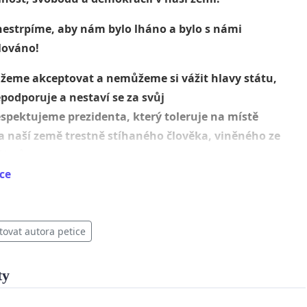
 nestrpíme, aby nám bylo lháno a bylo s námi
lováno!
žeme akceptovat a nemůžeme si vážit hlavy státu,
podporuje a nestaví se za svůj
respektujeme
prezidenta
, který toleruje na místě
a naší země trestně stíhaného člověka
, viněného ze
zájmů.
ce
/www.forum24.cz/sedm-let-s-prezidentem-milosem-
-je-desivou-bilanci-destrukce-a-potupy-ceska/
tovat autora petice
/www.novinky.cz/domaci/clanek/odvolat-zemana-
nejte-brzdi-ods-piraty-40268709
ty
/zpravy.aktualne.cz/domaci/politika/dohledano-do-
-koruny-lide-kteri-plati-zemana/r~i:article:773046/