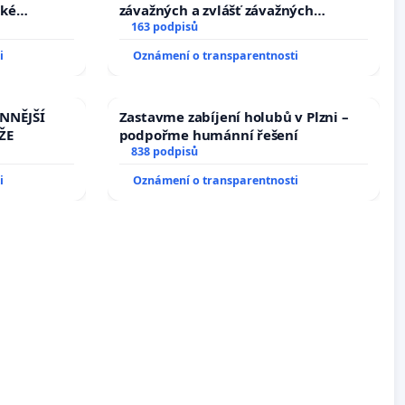
cké
závažných a zvlášť závažných
trestných činů
163 podpisů
i
Oznámení o transparentnosti
INNĚJŠÍ
Zastavme zabíjení holubů v Plzni –
ŽE
podpořme humánní řešení
838 podpisů
i
Oznámení o transparentnosti