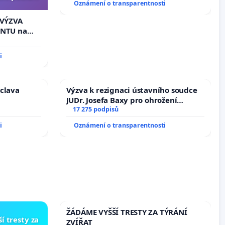
Oznámení o transparentnosti
enátu k
ní k podání
️VÝZVA
zidenta
NTU na
í podle §
u k návrhu
i
ní ústavní
bliky
áclava
Výzva k rezignaci ústavního soudce
JUDr. Josefa Baxy pro ohrožení
důvěry ve spravedlivý proces
17 275 podpisů
i
Oznámení o transparentnosti
ŽÁDÁME VYŠŠÍ TRESTY ZA TÝRÁNÍ
í tresty za
ZVÍŘAT