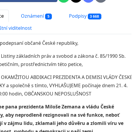
ce
Oznámení
Podpisy
5
3 668
tní viditelnost
 podepsaní občané České republiky,
18 Listiny základních práv a svobod a zákona č. 85/1990 Sb.
petičním, prostřednictvím této petice,
OKAMŽITOU
ABDIKACI
PREZIDENTA
A
DEMISI
VLÁDY
ČESK
Y a společně s tímto, VYHLAŠUJEME počínaje dnem 21. 4.
00:00 hodin, OBČANSKOU NEPOSLUŠNOST
me pana
prezidenta
Miloše Zemana a vládu České
y, aby neprodleně rezignovali na své funkce, neboť
í v zájmu lidu, zklamali jeho důvěru a zlomili víru ve
nost, svobodu a demokracii v naší zemi.