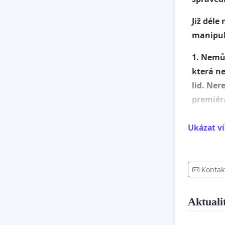
Již déle
manipu
1. Nemů
která ne
lid. Ne
premiér
střetu 
Ukázat ví
https:/
zemanem
Kontak
https:/
nepreha
Aktuali
https:/
posledni