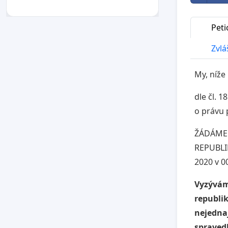
Peti
Zvláš
My, níže
dle čl. 
o právu 
ŽÁDÁME
REPUBLIK
2020 v 
Vyzývá
republik
nejednaj
spravedl