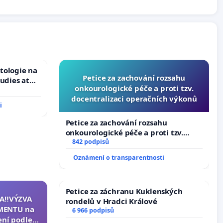
tologie na
Petice za zachování rozsahu
tudies at
onkourologické péče a proti tzv.
s
docentralizaci operačních výkonů
i
Petice za zachování rozsahu
onkourologické péče a proti tzv.
docentralizaci operačních výkonů
842 podpisů
Oznámení o transparentnosti
Petice za záchranu Kuklenských
A‼️VÝZVA
rondelů v Hradci Králové
MENTU na
6 966 podpisů
ení podle §