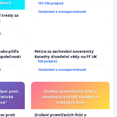
dětech
153 736 podpisů
Oznámení o transparentnosti
 tresty za
h
i
ako pilíře
Petice za zachování suverenity
společnosti
Katedry divadelní vědy na FF UK
528 podpisů
i
Oznámení o transparentnosti
dpor proti
Zrušení promlčecích lhůt u
istické
závažných a zvlášť závažných
ice“
trestných činů
or proti
Zrušení promlčecích lhůt u