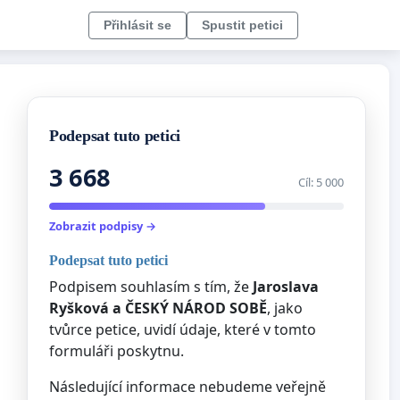
Přihlásit se
Spustit petici
Podepsat tuto petici
3 668
Cíl: 5 000
Zobrazit podpisy →
Podepsat tuto petici
Podpisem souhlasím s tím, že
Jaroslava
Ryšková a ČESKÝ NÁROD SOBĚ
, jako
tvůrce petice, uvidí údaje, které v tomto
formuláři poskytnu.
Následující informace nebudeme veřejně