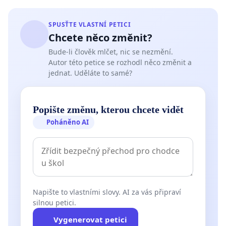
SPUSŤTE VLASTNÍ PETICI
Chcete něco změnit?
Bude-li člověk mlčet, nic se nezmění.
Autor této petice se rozhodl něco změnit a
jednat. Uděláte to samé?
Popište změnu, kterou chcete vidět
Poháněno AI
Napište to vlastními slovy. AI za vás připraví
silnou petici.
Vygenerovat petici