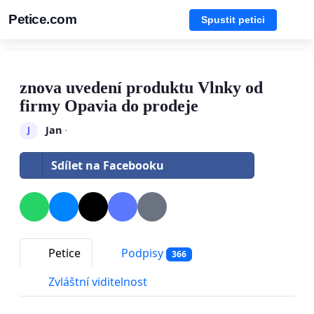
Petice.com
Spustit petici
znova uvedení produktu Vlnky od
firmy Opavia do prodeje
Jan
·
J
Sdílet na Facebooku
Petice
Podpisy
366
Zvláštní viditelnost