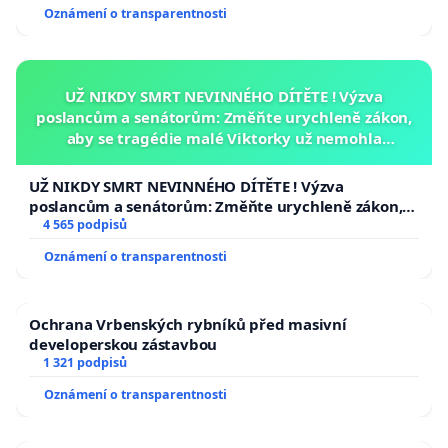
Oznámení o transparentnosti
UŽ NIKDY SMRT NEVINNÉHO DÍTĚTE ! Výzva
poslancům a senátorům: Změňte urychleně zákon,
aby se tragédie malé Viktorky už nemohla
opakovat!
UŽ NIKDY SMRT NEVINNÉHO DÍTĚTE ! Výzva
poslancům a senátorům: Změňte urychleně zákon,
aby se tragédie malé Viktorky už nemohla opakovat!
4 565 podpisů
Oznámení o transparentnosti
Ochrana Vrbenských rybníků před masivní
developerskou zástavbou
1 321 podpisů
Oznámení o transparentnosti