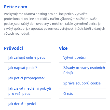
Petice.com
Poskytujeme zdarma hosting pro on-line petice. Vytvořte
profesionální on-line petici díky našim výkonným službám. Naše
petice jsou každý den uvedeny v médiích, takže vytvoření petice je
skvělý způsob, jak upoutat pozornost veřejnosti i těch, kteří o daných
věcech rozhodují.
Průvodci
Více
Jak zahájit online petici
Vytvořit petici
Jak napsat petici?
Zásady ochrany osobních
údajů
Jak petici propagovat?
Správa souborů cookie
Jak získat mediální pokrytí
pro vaši petici
O nás
Jak doručit petici