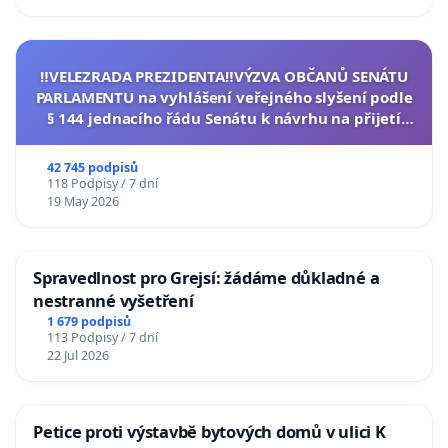
‼️VELEZRADA PREZIDENTA‼️VÝZVA OBČANŮ SENÁTU
PARLAMENTU na vyhlášení veřejného slyšení podle
§ 144 jednacího řádu Senátu k návrhu na přijetí
usnesení k podání ústavní žaloby na prezidenta
republiky
42 745 podpisů
118 Podpisy / 7 dní
19 May 2026
Spravedlnost pro Grejsí: žádáme důkladné a
nestranné vyšetření
1 679 podpisů
113 Podpisy / 7 dní
22 Jul 2026
Petice proti výstavbě bytových domů v ulici K