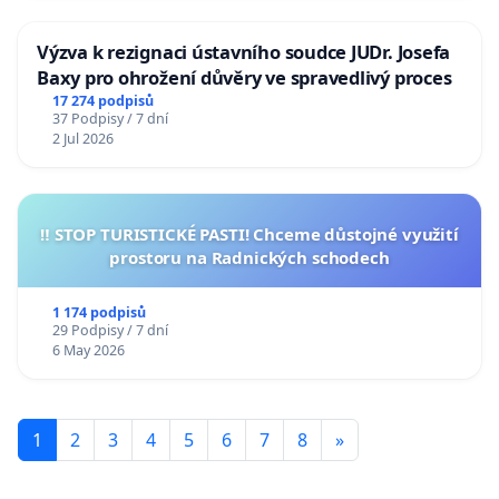
Výzva k rezignaci ústavního soudce JUDr. Josefa
Baxy pro ohrožení důvěry ve spravedlivý proces
17 274 podpisů
37 Podpisy / 7 dní
2 Jul 2026
‼️ STOP TURISTICKÉ PASTI! Chceme důstojné využití
prostoru na Radnických schodech
1 174 podpisů
29 Podpisy / 7 dní
6 May 2026
1
2
3
4
5
6
7
8
»