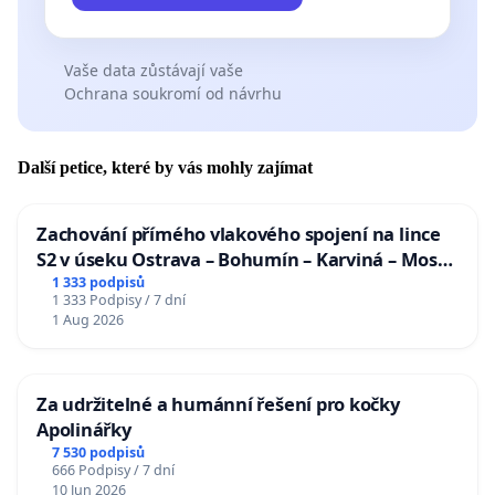
Vaše data zůstávají vaše
Ochrana soukromí od návrhu
Další petice, které by vás mohly zajímat
Zachování přímého vlakového spojení na lince
S2 v úseku Ostrava – Bohumín – Karviná – Mosty
u Jablunkova
1 333 podpisů
1 333 Podpisy / 7 dní
1 Aug 2026
Za udržitelné a humánní řešení pro kočky
Apolinářky
7 530 podpisů
666 Podpisy / 7 dní
10 Jun 2026