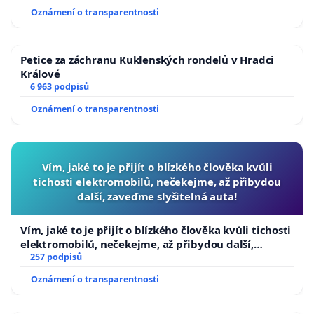
usnesení k podání ústavní žaloby na prezidenta
Oznámení o transparentnosti
republiky
Petice za záchranu Kuklenských rondelů v Hradci
Králové
6 963 podpisů
Oznámení o transparentnosti
Vím, jaké to je přijít o blízkého člověka kvůli
tichosti elektromobilů, nečekejme, až přibydou
další, zaveďme slyšitelná auta!
Vím, jaké to je přijít o blízkého člověka kvůli tichosti
elektromobilů, nečekejme, až přibydou další,
zaveďme slyšitelná auta!
257 podpisů
Oznámení o transparentnosti