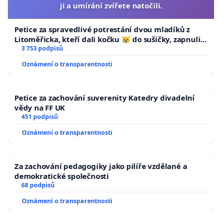
ji a umírání zvířete natočili.
Petice za spravedlivé potrestání dvou mladíků z
Litoměřicka, kteří dali kočku 😿 do sušičky, zapnuli ji
a umírání zvířete natočili.
3 753 podpisů
Oznámení o transparentnosti
Petice za zachování suverenity Katedry divadelní
vědy na FF UK
451 podpisů
Oznámení o transparentnosti
Za zachování pedagogiky jako pilíře vzdělané a
demokratické společnosti
68 podpisů
Oznámení o transparentnosti