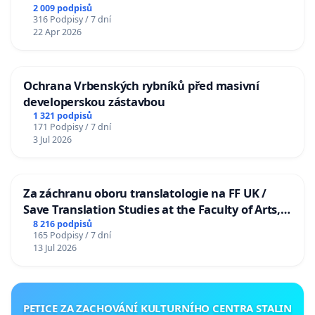
2 009 podpisů
316 Podpisy / 7 dní
22 Apr 2026
Ochrana Vrbenských rybníků před masivní
developerskou zástavbou
1 321 podpisů
171 Podpisy / 7 dní
3 Jul 2026
Za záchranu oboru translatologie na FF UK /
Save Translation Studies at the Faculty of Arts,
Charles University
8 216 podpisů
165 Podpisy / 7 dní
13 Jul 2026
PETICE ZA ZACHOVÁNÍ KULTURNÍHO CENTRA STALIN