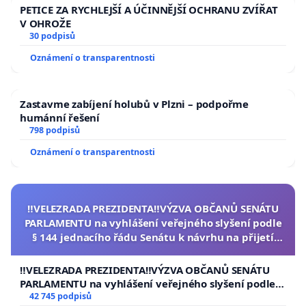
PETICE ZA RYCHLEJŠÍ A ÚČINNĚJŠÍ OCHRANU ZVÍŘAT
V OHROŽE
30 podpisů
Oznámení o transparentnosti
Zastavme zabíjení holubů v Plzni – podpořme
humánní řešení
798 podpisů
Oznámení o transparentnosti
‼️VELEZRADA PREZIDENTA‼️VÝZVA OBČANŮ SENÁTU
PARLAMENTU na vyhlášení veřejného slyšení podle
§ 144 jednacího řádu Senátu k návrhu na přijetí
usnesení k podání ústavní žaloby na prezidenta
republiky
‼️VELEZRADA PREZIDENTA‼️VÝZVA OBČANŮ SENÁTU
PARLAMENTU na vyhlášení veřejného slyšení podle §
144 jednacího řádu Senátu k návrhu na přijetí
42 745 podpisů