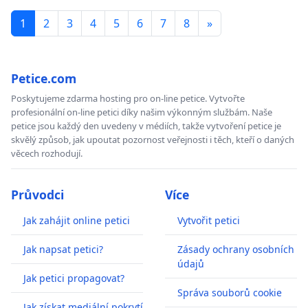
1
2
3
4
5
6
7
8
»
Petice.com
Poskytujeme zdarma hosting pro on-line petice. Vytvořte
profesionální on-line petici díky našim výkonným službám. Naše
petice jsou každý den uvedeny v médiích, takže vytvoření petice je
skvělý způsob, jak upoutat pozornost veřejnosti i těch, kteří o daných
věcech rozhodují.
Průvodci
Více
Jak zahájit online petici
Vytvořit petici
Jak napsat petici?
Zásady ochrany osobních
údajů
Jak petici propagovat?
Správa souborů cookie
Jak získat mediální pokrytí