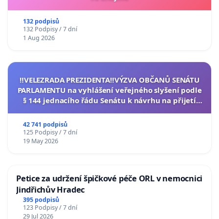
132 podpisů
132 Podpisy / 7 dní
1 Aug 2026
‼️VELEZRADA PREZIDENTA‼️VÝZVA OBČANŮ SENÁTU
PARLAMENTU na vyhlášení veřejného slyšení podle
§ 144 jednacího řádu Senátu k návrhu na přijetí
usnesení k podání ústavní žaloby na prezidenta
republiky
42 741 podpisů
125 Podpisy / 7 dní
19 May 2026
Petice za udržení špičkové péče ORL v nemocnici
Jindřichův Hradec
395 podpisů
123 Podpisy / 7 dní
29 Jul 2026