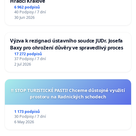
Hradci Králové
6 962 podpisů
40 Podpisy / 7 dní
30 Jun 2026
Výzva k rezignaci ústavního soudce JUDr. Josefa
Baxy pro ohrožení důvěry ve spravedlivý proces
17 272 podpisů
37 Podpisy / 7 dní
2 Jul 2026
‼️ STOP TURISTICKÉ PASTI! Chceme důstojné využití
prostoru na Radnických schodech
1 173 podpisů
30 Podpisy / 7 dní
6 May 2026