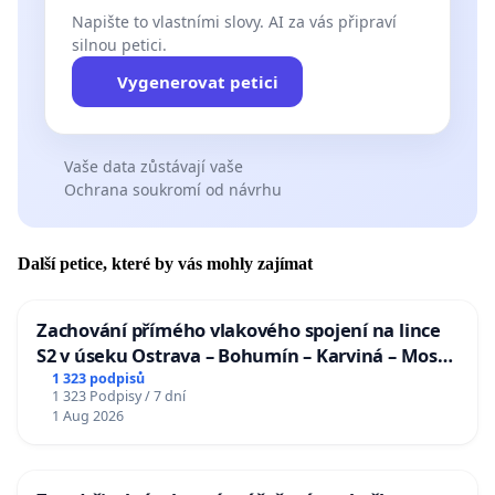
Napište to vlastními slovy. AI za vás připraví
silnou petici.
Vygenerovat petici
Vaše data zůstávají vaše
Ochrana soukromí od návrhu
Další petice, které by vás mohly zajímat
Zachování přímého vlakového spojení na lince
S2 v úseku Ostrava – Bohumín – Karviná – Mosty
u Jablunkova
1 323 podpisů
1 323 Podpisy / 7 dní
1 Aug 2026