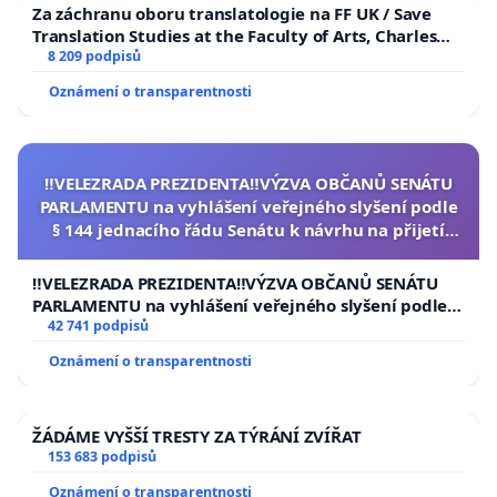
Za záchranu oboru translatologie na FF UK / Save
Translation Studies at the Faculty of Arts, Charles
University
8 209 podpisů
Oznámení o transparentnosti
‼️VELEZRADA PREZIDENTA‼️VÝZVA OBČANŮ SENÁTU
PARLAMENTU na vyhlášení veřejného slyšení podle
§ 144 jednacího řádu Senátu k návrhu na přijetí
usnesení k podání ústavní žaloby na prezidenta
republiky
‼️VELEZRADA PREZIDENTA‼️VÝZVA OBČANŮ SENÁTU
PARLAMENTU na vyhlášení veřejného slyšení podle §
144 jednacího řádu Senátu k návrhu na přijetí
42 741 podpisů
usnesení k podání ústavní žaloby na prezidenta
Oznámení o transparentnosti
republiky
ŽÁDÁME VYŠŠÍ TRESTY ZA TÝRÁNÍ ZVÍŘAT
153 683 podpisů
Oznámení o transparentnosti