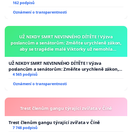
162 podpisů
Oznámení o transparentnosti
UŽ NIKDY SMRT NEVINNÉHO DÍTĚTE ! Výzva
poslancům a senátorům: Změňte urychleně zákon,
aby se tragédie malé Viktorky už nemohla
opakovat!
UŽ NIKDY SMRT NEVINNÉHO DÍTĚTE ! Výzva
poslancům a senátorům: Změňte urychleně zákon,
aby se tragédie malé Viktorky už nemohla opakovat!
4 565 podpisů
Oznámení o transparentnosti
Trest členům gangu týrající zvířata v Číně
Trest členům gangu týrající zvířata v Číně
7 748 podpisů