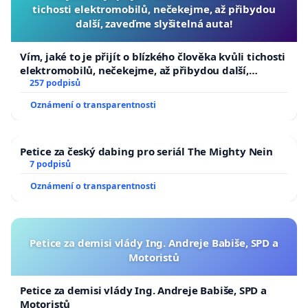
tichosti elektromobilů, nečekejme, až přibydou
další, zaveďme slyšitelná auta!
Vím, jaké to je přijít o blízkého člověka kvůli tichosti
elektromobilů, nečekejme, až přibydou další,
zaveďme slyšitelná auta!
257 podpisů
Oznámení o transparentnosti
Petice za český dabing pro seriál The Mighty Nein
7 podpisů
Oznámení o transparentnosti
Petice za demisi vlády Ing. Andreje Babiše, SPD a
Motoristů
Petice za demisi vlády Ing. Andreje Babiše, SPD a
Motoristů