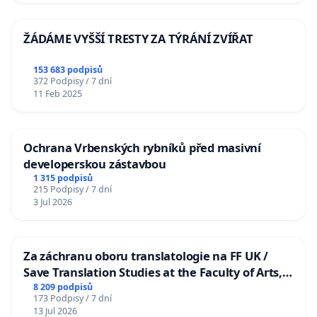
ŽÁDÁME VYŠŠÍ TRESTY ZA TÝRÁNÍ ZVÍŘAT
153 683 podpisů
372 Podpisy / 7 dní
11 Feb 2025
Ochrana Vrbenských rybníků před masivní
developerskou zástavbou
1 315 podpisů
215 Podpisy / 7 dní
3 Jul 2026
Za záchranu oboru translatologie na FF UK /
Save Translation Studies at the Faculty of Arts,
Charles University
8 209 podpisů
173 Podpisy / 7 dní
13 Jul 2026