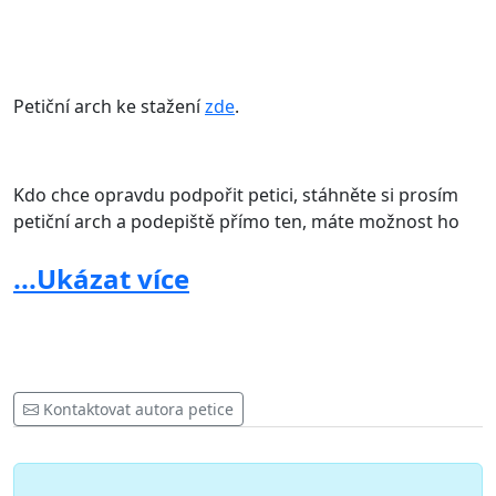
Petiční arch ke stažení
zde
.
Kdo chce opravdu podpořit petici, stáhněte si prosím
petiční arch a podepiště přímo ten, máte možnost ho
předložit známým, sousedům, spolupracovníkům a šířit
...Ukázat více
toto ve svém okolí. Podepsaný petiční arch zašlete na
jednu z výše uvedených adres členů petičního výboru. V
případě zájmu budou zřízeny další možnosti.
Elektronická petice slouží pro větší propagaci a
distribuci.
Kontaktovat autora petice