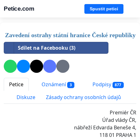
Petice.com
Spustit petici
Zavedení ostrahy státní hranice České republiky
Sdílet na Facebooku (3)
Petice
Oznámení
Podpisy
3
877
Diskuze
Zásady ochrany osobních údajů
Premiér ČR
Úřad vlády ČR,
nábřeží Edvarda Beneše 4,
118 01 PRAHA 1