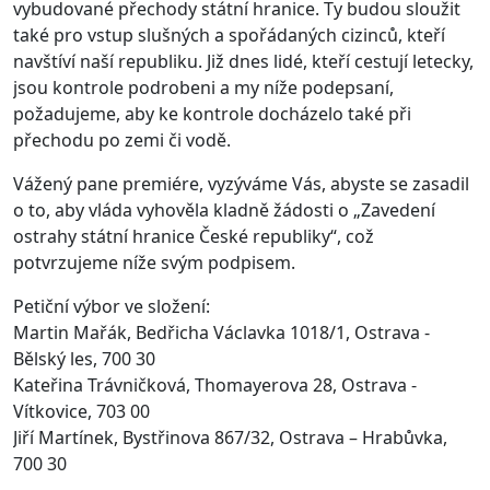
vybudované přechody státní hranice. Ty budou sloužit
také pro vstup slušných a spořádaných cizinců, kteří
navštíví naší republiku. Již dnes lidé, kteří cestují letecky,
jsou kontrole podrobeni a my níže podepsaní,
požadujeme, aby ke kontrole docházelo také při
přechodu po zemi či vodě.
Vážený pane premiére, vyzýváme Vás, abyste se zasadil
o to, aby vláda vyhověla kladně žádosti o „Zavedení
ostrahy státní hranice České republiky“, což
potvrzujeme níže svým podpisem.
Petiční výbor ve složení:
Martin Mařák, Bedřicha Václavka 1018/1, Ostrava -
Bělský les, 700 30
Kateřina Trávničková, Thomayerova 28, Ostrava -
Vítkovice, 703 00
Jiří Martínek, Bystřinova 867/32, Ostrava – Hrabůvka,
700 30