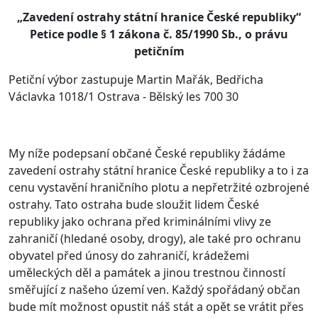
„Zavedení ostrahy státní hranice České republiky“
Petice podle § 1 zákona č. 85/1990 Sb., o právu
petičním
Petiční výbor zastupuje Martin Mařák, Bedřicha
Václavka 1018/1 Ostrava - Bělský les 700 30
My níže podepsaní občané České republiky žádáme
zavedení ostrahy státní hranice České republiky a to i za
cenu vystavění hraničního plotu a nepřetržité ozbrojené
ostrahy. Tato ostraha bude sloužit lidem České
republiky jako ochrana před kriminálními vlivy ze
zahraničí (hledané osoby, drogy), ale také pro ochranu
obyvatel před únosy do zahraničí, krádežemi
uměleckých děl a památek a jinou trestnou činností
směřující z našeho území ven. Každý spořádaný občan
bude mít možnost opustit náš stát a opět se vrátit přes