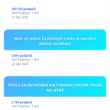
153 733 podpisů
344 Podpisy / 7 dní
11 Feb 2025
Není mi jedno: Za přísnější tresty za sexuální
zločiny na dětech
2 041 podpisů
263 Podpisy / 7 dní
22 Apr 2026
PETICE ZA ZACHOVÁNÍ KULTURNÍHO CENTRA STALIN
NA LETNÉ
2 729 podpisů
158 Podpisy / 7 dní