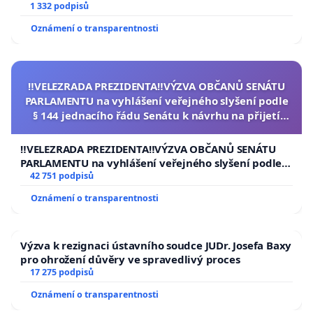
1 332 podpisů
Oznámení o transparentnosti
‼️VELEZRADA PREZIDENTA‼️VÝZVA OBČANŮ SENÁTU
PARLAMENTU na vyhlášení veřejného slyšení podle
§ 144 jednacího řádu Senátu k návrhu na přijetí
usnesení k podání ústavní žaloby na prezidenta
republiky
‼️VELEZRADA PREZIDENTA‼️VÝZVA OBČANŮ SENÁTU
PARLAMENTU na vyhlášení veřejného slyšení podle §
144 jednacího řádu Senátu k návrhu na přijetí
42 751 podpisů
usnesení k podání ústavní žaloby na prezidenta
Oznámení o transparentnosti
republiky
Výzva k rezignaci ústavního soudce JUDr. Josefa Baxy
pro ohrožení důvěry ve spravedlivý proces
17 275 podpisů
Oznámení o transparentnosti