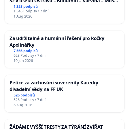
S2 v úseku Ostrava – Bohumín – Karviná – Mosty
u Jablunkova
1 353 podpisů
1 346 Podpisy / 7 dní
1 Aug 2026
Za udržitelné a humánní řešení pro kočky
Apolinářky
7 566 podpisů
628 Podpisy / 7 dní
10 Jun 2026
Petice za zachování suverenity Katedry
divadelní vědy na FF UK
526 podpisů
526 Podpisy / 7 dní
6 Aug 2026
ŽÁDÁME VYŠŠÍ TRESTY ZA TÝRÁNÍ ZVÍŘAT