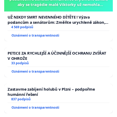
aby se tragédie malé Viktorky už nemohla
opakovat!
UŽ NIKDY SMRT NEVINNÉHO DÍTĚTE ! Výzva
poslancům a senátorům: Změňte urychleně zákon,
aby se tragédie malé Viktorky už nemohla opakovat!
4 569 podpisů
Oznámení o transparentnosti
PETICE ZA RYCHLEJŠÍ A ÚČINNĚJŠÍ OCHRANU ZVÍŘAT
V OHROŽE
33 podpisů
Oznámení o transparentnosti
Zastavme zabíjení holubů v Plzni – podpořme
humánní řešení
837 podpisů
Oznámení o transparentnosti