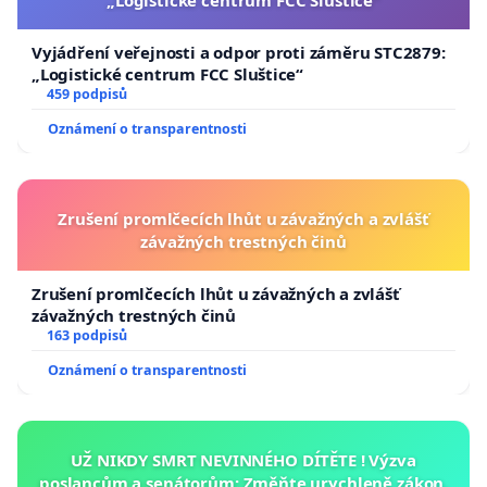
Vyjádření veřejnosti a odpor proti záměru STC2879:
„Logistické centrum FCC Sluštice“
459 podpisů
Oznámení o transparentnosti
Zrušení promlčecích lhůt u závažných a zvlášť
závažných trestných činů
Zrušení promlčecích lhůt u závažných a zvlášť
závažných trestných činů
163 podpisů
Oznámení o transparentnosti
UŽ NIKDY SMRT NEVINNÉHO DÍTĚTE ! Výzva
poslancům a senátorům: Změňte urychleně zákon,