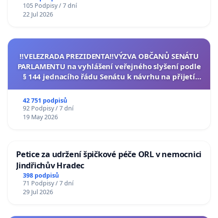
105 Podpisy / 7 dní
22 Jul 2026
‼️VELEZRADA PREZIDENTA‼️VÝZVA OBČANŮ SENÁTU
PARLAMENTU na vyhlášení veřejného slyšení podle
§ 144 jednacího řádu Senátu k návrhu na přijetí
usnesení k podání ústavní žaloby na prezidenta
republiky
42 751 podpisů
92 Podpisy / 7 dní
19 May 2026
Petice za udržení špičkové péče ORL v nemocnici
Jindřichův Hradec
398 podpisů
71 Podpisy / 7 dní
29 Jul 2026