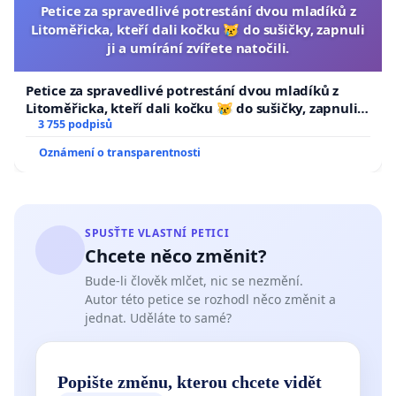
Petice za spravedlivé potrestání dvou mladíků z
Litoměřicka, kteří dali kočku 😿 do sušičky, zapnuli
ji a umírání zvířete natočili.
Petice za spravedlivé potrestání dvou mladíků z
Litoměřicka, kteří dali kočku 😿 do sušičky, zapnuli ji
a umírání zvířete natočili.
3 755 podpisů
Oznámení o transparentnosti
SPUSŤTE VLASTNÍ PETICI
Chcete něco změnit?
Bude-li člověk mlčet, nic se nezmění.
Autor této petice se rozhodl něco změnit a
jednat. Uděláte to samé?
Popište změnu, kterou chcete vidět