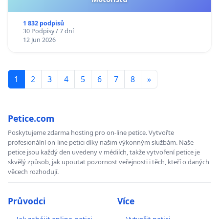
1 832 podpisů
30 Podpisy / 7 dní
12 Jun 2026
1
2
3
4
5
6
7
8
»
Petice.com
Poskytujeme zdarma hosting pro on-line petice. Vytvořte
profesionální on-line petici díky našim výkonným službám. Naše
petice jsou každý den uvedeny v médiích, takže vytvoření petice je
skvělý způsob, jak upoutat pozornost veřejnosti i těch, kteří o daných
věcech rozhodují.
Průvodci
Více