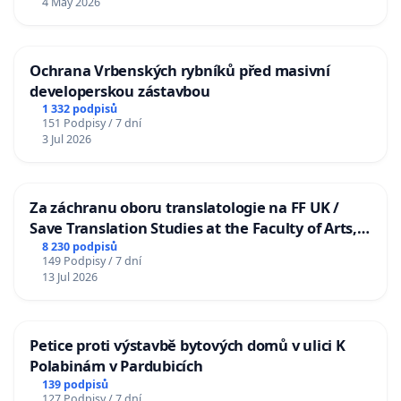
4 May 2026
Ochrana Vrbenských rybníků před masivní
developerskou zástavbou
1 332 podpisů
151 Podpisy / 7 dní
3 Jul 2026
Za záchranu oboru translatologie na FF UK /
Save Translation Studies at the Faculty of Arts,
Charles University
8 230 podpisů
149 Podpisy / 7 dní
13 Jul 2026
Petice proti výstavbě bytových domů v ulici K
Polabinám v Pardubicích
139 podpisů
127 Podpisy / 7 dní