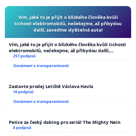
Vím, jaké to je přijít o blízkého člověka kvůli
tichosti elektromobilů, nečekejme, až přibydou
další, zaveďme slyšitelná auta!
Vím, jaké to je přijít o blízkého člověka kvůli tichosti
elektromobilů, nečekejme, až přibydou další,
zaveďme slyšitelná auta!
257 podpisů
Oznámení o transparentnosti
Zastavte prodej Letiště Václava Havla
10 podpisů
Oznámení o transparentnosti
Petice za český dabing pro seriál The Mighty Nein
8 podpisů