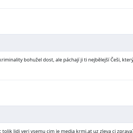
kriminality bohužel dost, ale páchají ji ti nejbělejší Češi, kt
 tolik lidi veri vsemu cim je media krmi,at uz zleva ci zprav