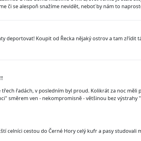
idíme či se alespoň snažíme nevidět, neboť by nám to naprosto
ty deportovat! Koupit od Řecka nějaký ostrov a tam zřídit táb
!!
třech řadách, v posledním byl proud. Kolikrát za noc měli poh
i" směrem ven - nekompromisně - většinou bez výstrahy "St
tští celníci cestou do Černé Hory celý kufr a pasy studovali m