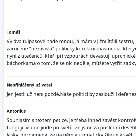
Tomáš
Vy dva ťulpasové nade mnou, já mám v jižní Itálii sestru,
zaručeně "nezávislá" politicky korektní masmedia, kterým
nyní z utečenců, kteří při vzpourách devastují uprchlické
báchorkama o tom, že se nic neděje, můžete vytřít zadky,
Nepřihlášený uživatel
Jen jestli už není pozdě.Naše politici by zasloužili defenes
Antonius
Souhlasím s textem petice. Je třeba ihned zavést kontroly 
funguje všude jinde po světě. Že jsme za poslední desetile
lásky, neznamená, že na něm automaticky žije celý svět. 