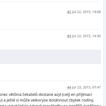
#2
Jul 22, 2015, 14:08
#3
Jul 22, 2015, 14:30
#4
Jul 23, 2015, 07:47
nec většina čekatelů dostane azyl (celý en přijímací
sou) a ještě si může velkoryse dotáhnout zbytek rodiny,
vropa vynakládala takové prostředky na nepříliš úspěšnou