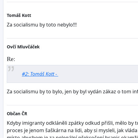
Tomáš Kott
Za socialismu by toto nebylo!!!
Ovčí Mluvčáček
Re:
#2: Tomáš Kott -
Za socialismu by to bylo, jen by byl vydán zákaz o tom i
Občan ČR
Kdyby imigranty odkláněli zpátky odkud přišli, mělo by to
proces je jenom šaškárna na lidi, aby si mysleli, jak vlád
místo abychom je za nelegální překročení hranic okamžit