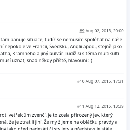
#9
Aug 02, 2015, 20:00
aká tam panuje situace, tudíž se nemusím spoléhat na naše
 nepokoje ve Francii, Švédsku, Anglii apod., stejně jako
atha, Kramného a jiný bulvár. Tudíž si s těma multikulti
usí uznat, snad někdy příště, hlavouni :-)
#10
Aug 07, 2015, 17:31
#11
Aug 12, 2015, 13:39
ti vetřelcům zvenčí, je to zcela přirozený jev, který
á, že je ztratili jiní. Že my žijeme na obláčku pravdy a
ý jako před padesáti či sty lety a představuje stále