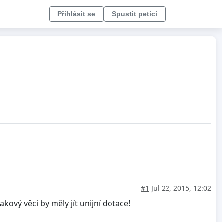
Přihlásit se
Spustit petici
#1
Jul 22, 2015, 12:02
ový věci by měly jít unijní dotace!