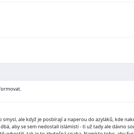
nformovat.
 smysl, ale když je posbírají a naperou do azyláků, kde nako
a dbá, aby se sem nedostali islámisti - ti už tady ale dávno 
ě vyhostili, tak je to zbytečná snaha. Namísto toho, aby E