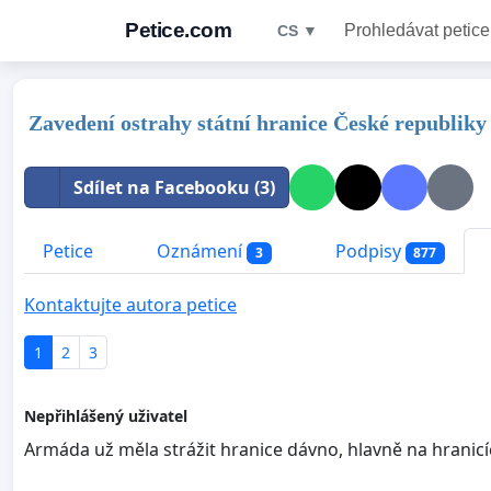
Petice.com
Prohledávat petice
CS ▼
Zavedení ostrahy státní hranice České republiky
Sdílet na Facebooku (3)
Petice
Oznámení
Podpisy
3
877
Kontaktujte autora petice
1
2
3
Nepřihlášený uživatel
Armáda už měla strážit hranice dávno, hlavně na hranicíc