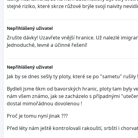
stejné riziko, které skrze růžové brýle svojí naivity nev
Nepřihlášený uživatel
Zrušte dávky! Uzavřete vnější hranice. Už nalezlé imigran
Jednoduché, levné a účinné řešení!
Nepřihlášený uživatel
Jak by se dnes sešly ty ploty, které se po "sametu" rušily !
Bydleli jsme 6km od bavorských hranic, ploty tam byly ve 
nám všem známo, jak se zacházelo s případnými "utečenc
dostal mimořádnou dovolenou !
Proč je tomu nyní jinak ???
Před léty nám ještě kontrolovali rakouští, srbští i chorva