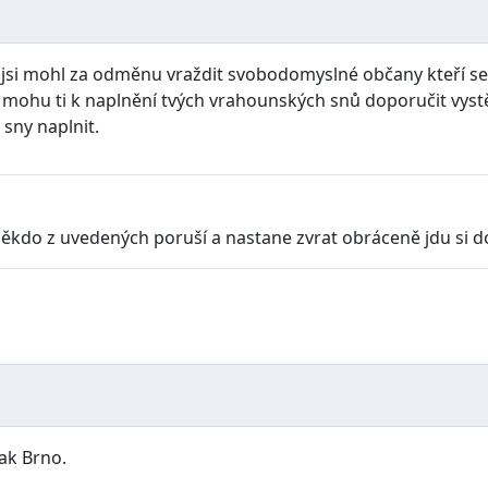
 jsi mohl za odměnu vraždit svobodomyslné občany kteří se
á, mohu ti k naplnění tvých vrahounských snů doporučit vys
sny naplnit.
někdo z uvedených poruší a nastane zvrat obráceně jdu si do
jak Brno.