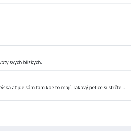
voty svych blizkych.
á ať jde sám tam kde to mají. Takový petice si strčte...