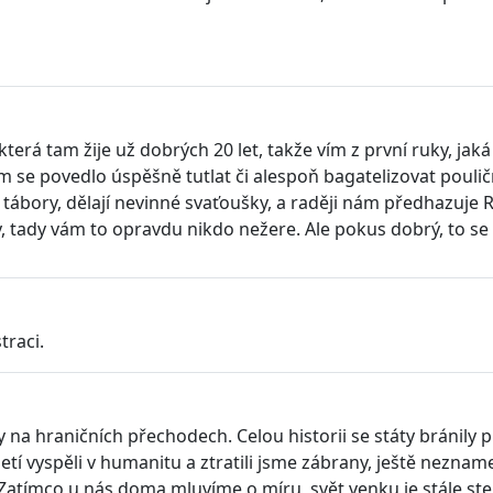
 která tam žije už dobrých 20 let, takže vím z první ruky, j
 se povedlo úspěšně tutlat či alespoň bagatelizovat pouliční
 tábory, dělají nevinné svaťoušky, a raději nám předhazuje R
 tady vám to opravdu nikdo nežere. Ale pokus dobrý, to se m
traci.
na hraničních přechodech. Celou historii se státy bránily pro
tí vyspěli v humanitu a ztratili jsme zábrany, ještě neznamen
Zatímco u nás doma mluvíme o míru, svět venku je stále stejn