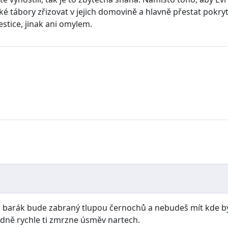
ické tábory zřizovat v jejich domovině a hlavně přestat pok
stice, jinak ani omylem.
j barák bude zabraný tlupou černochů a nebudeš mít kde bydlet
odně rychle ti zmrzne úsměv nartech.