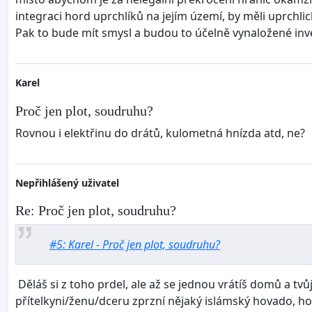
integraci hord uprchlíků na jejím území, by měli uprchl
Pak to bude mít smysl a budou to účelně vynaložené inve
Karel
Proč jen plot, soudruhu?
Rovnou i elektřinu do drátů, kulometná hnízda atd, ne?
Nepřihlášený uživatel
Re: Proč jen plot, soudruhu?
#5: Karel - Proč jen plot, soudruhu?
Děláš si z toho prdel, ale až se jednou vrátíš domů a tvů
přítelkyni/ženu/dceru zprzní nějaký islámský hovado, h