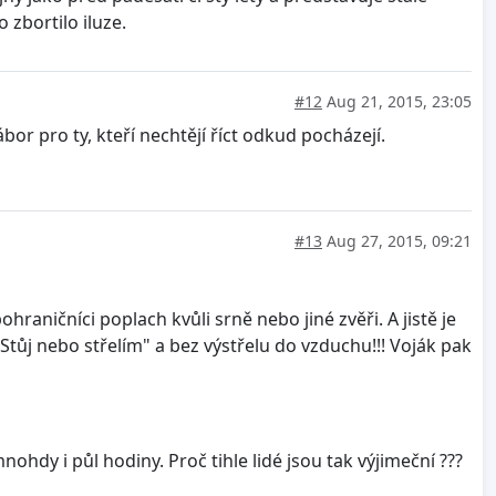
 zbortilo iluze.
#12
Aug 21, 2015, 23:05
or pro ty, kteří nechtějí říct odkud pocházejí.
#13
Aug 27, 2015, 09:21
raničníci poplach kvůli srně nebo jiné zvěři. A jistě je
ůj nebo střelím" a bez výstřelu do vzduchu!!! Voják pak
nohdy i půl hodiny. Proč tihle lidé jsou tak výjimeční ???