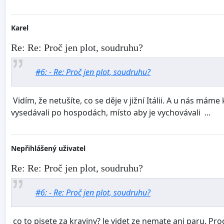
Karel
Re: Re: Proč jen plot, soudruhu?
#6: - Re: Proč jen plot, soudruhu?
Vidím, že netušíte, co se děje v jižní Itálii. A u nás máme 
vysedávali po hospodách, místo aby je vychovávali ...
Nepřihlášený uživatel
Re: Re: Proč jen plot, soudruhu?
#6: - Re: Proč jen plot, soudruhu?
co to pisete za kraviny? Je videt ze nemate ani paru. Proc