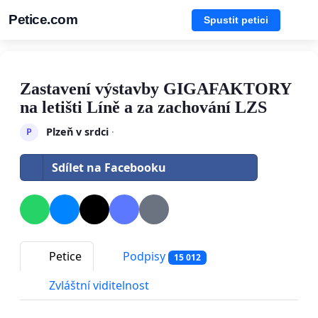
Petice.com
Spustit petici
Zastavení výstavby GIGAFAKTORY
na letišti Líně a za zachování LZS
Plzeň v srdci
·
P
Sdílet na Facebooku
Petice
Podpisy
15 012
Zvláštní viditelnost