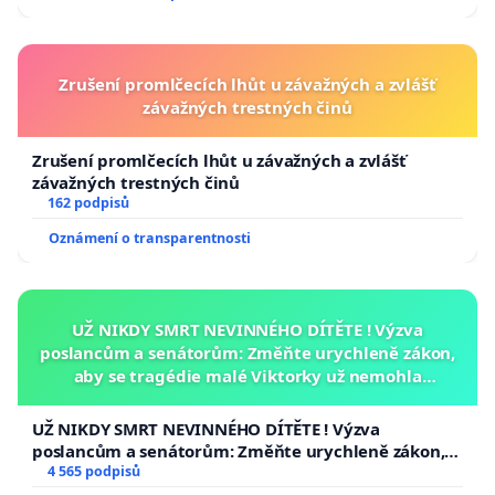
Zrušení promlčecích lhůt u závažných a zvlášť
závažných trestných činů
Zrušení promlčecích lhůt u závažných a zvlášť
závažných trestných činů
162 podpisů
Oznámení o transparentnosti
UŽ NIKDY SMRT NEVINNÉHO DÍTĚTE ! Výzva
poslancům a senátorům: Změňte urychleně zákon,
aby se tragédie malé Viktorky už nemohla
opakovat!
UŽ NIKDY SMRT NEVINNÉHO DÍTĚTE ! Výzva
poslancům a senátorům: Změňte urychleně zákon,
aby se tragédie malé Viktorky už nemohla opakovat!
4 565 podpisů