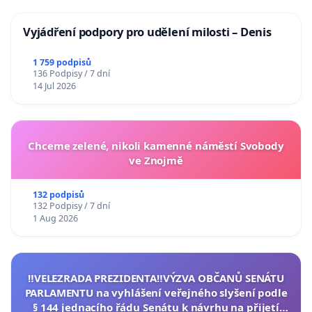
Vyjádření podpory pro udělení milosti – Denis
1 759 podpisů
136 Podpisy / 7 dní
14 Jul 2026
Chceme zelené, nikoli kamenné náměstí Svobody
ve Znojmě
132 podpisů
132 Podpisy / 7 dní
1 Aug 2026
‼️VELEZRADA PREZIDENTA‼️VÝZVA OBČANŮ SENÁTU
PARLAMENTU na vyhlášení veřejného slyšení podle
§ 144 jednacího řádu Senátu k návrhu na přijetí