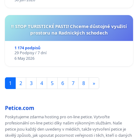
‼️ STOP TURISTICKÉ PASTI! Chceme důstojné využití
prostoru na Radnických schodech
1 174 podpisů
29 Podpisy / 7 dní
6 May 2026
1
2
3
4
5
6
7
8
»
Petice.com
Poskytujeme zdarma hosting pro on-line petice. Vytvořte
profesionální on-line petici díky našim výkonným službám. Naše
petice jsou každý den uvedeny v médiích, takže vytvoření petice je
skvělý způsob, jak upoutat pozornost veřejnosti i těch, kteří o daných