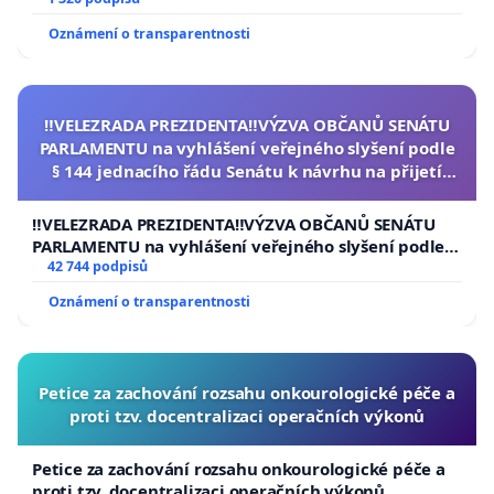
Oznámení o transparentnosti
‼️VELEZRADA PREZIDENTA‼️VÝZVA OBČANŮ SENÁTU
PARLAMENTU na vyhlášení veřejného slyšení podle
§ 144 jednacího řádu Senátu k návrhu na přijetí
usnesení k podání ústavní žaloby na prezidenta
republiky
‼️VELEZRADA PREZIDENTA‼️VÝZVA OBČANŮ SENÁTU
PARLAMENTU na vyhlášení veřejného slyšení podle §
144 jednacího řádu Senátu k návrhu na přijetí
42 744 podpisů
usnesení k podání ústavní žaloby na prezidenta
Oznámení o transparentnosti
republiky
Petice za zachování rozsahu onkourologické péče a
proti tzv. docentralizaci operačních výkonů
Petice za zachování rozsahu onkourologické péče a
proti tzv. docentralizaci operačních výkonů