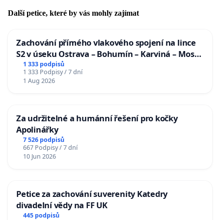
Další petice, které by vás mohly zajímat
Zachování přímého vlakového spojení na lince
S2 v úseku Ostrava – Bohumín – Karviná – Mosty
u Jablunkova
1 333 podpisů
1 333 Podpisy / 7 dní
1 Aug 2026
Za udržitelné a humánní řešení pro kočky
Apolinářky
7 526 podpisů
667 Podpisy / 7 dní
10 Jun 2026
Petice za zachování suverenity Katedry
divadelní vědy na FF UK
445 podpisů