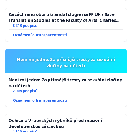
Za záchranu oboru translatologie na FF UK / Save
Translation Studies at the Faculty of Arts, Charles
University
8 213 podpisů
Oznámení o transparentnosti
Není mi jedno: Za přísnější tresty za sexuální
zločiny na dětech
Není mi jedno: Za přísnější tresty za sexuální zločiny
na dětech
2 008 podpisů
Oznámení o transparentnosti
Ochrana Vrbenských rybníků před masivní
developerskou zástavbou
1 320 podpisů