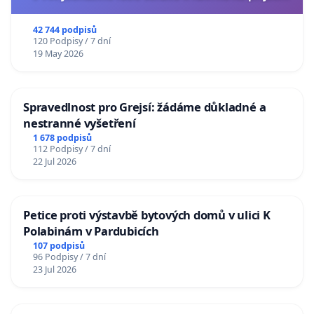
usnesení k podání ústavní žaloby na prezidenta
republiky
42 744 podpisů
120 Podpisy / 7 dní
19 May 2026
Spravedlnost pro Grejsí: žádáme důkladné a
nestranné vyšetření
1 678 podpisů
112 Podpisy / 7 dní
22 Jul 2026
Petice proti výstavbě bytových domů v ulici K
Polabinám v Pardubicích
107 podpisů
96 Podpisy / 7 dní
23 Jul 2026