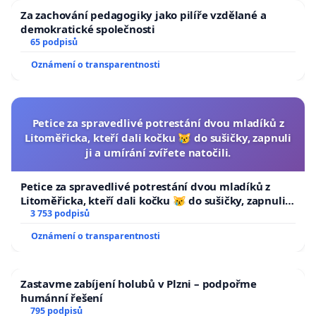
Za zachování pedagogiky jako pilíře vzdělané a
demokratické společnosti
65 podpisů
Oznámení o transparentnosti
Petice za spravedlivé potrestání dvou mladíků z
Litoměřicka, kteří dali kočku 😿 do sušičky, zapnuli
ji a umírání zvířete natočili.
Petice za spravedlivé potrestání dvou mladíků z
Litoměřicka, kteří dali kočku 😿 do sušičky, zapnuli ji
a umírání zvířete natočili.
3 753 podpisů
Oznámení o transparentnosti
Zastavme zabíjení holubů v Plzni – podpořme
humánní řešení
795 podpisů