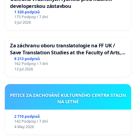
developerskou zástavbou
1 320 podpisů
175 Podpisy / 7 dní
3 Jul 2026
Za záchranu oboru translatologie na FF UK /
Save Translation Studies at the Faculty of Arts,
Charles University
8 213 podpisů
162 Podpisy / 7 dní
13 Jul 2026
PETICE ZA ZACHOVÁNÍ KULTURNÍHO CENTRA STALIN
NA LETNÉ
2 710 podpisů
142 Podpisy / 7 dní
4 May 2026