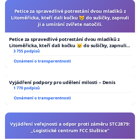
Petice za spravedlivé potrestání dvou mladíků z
Litoměřicka, kteří dali kočku 😿 do sušičky, zapnuli
ji a umírání zvířete natočili.
Petice za spravedlivé potrestání dvou mladíků z
Litoměřicka, kteří dali kočku 😿 do sušičky, zapnuli ji
a umírání zvířete natočili.
3 755 podpisů
Oznámení o transparentnosti
Vyjádření podpory pro udělení milosti – Denis
1 770 podpisů
Oznámení o transparentnosti
Vyjádření veřejnosti a odpor proti záměru STC2879:
„Logistické centrum FCC Sluštice“