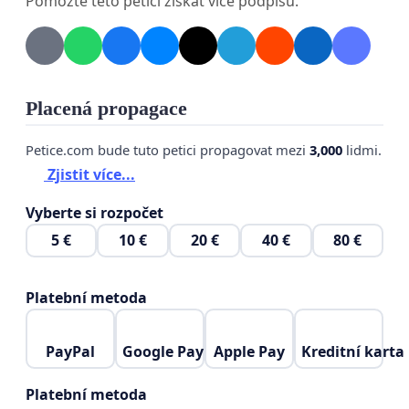
Pomozte této petici získat více podpisů.
umožnění této změny i nezletilým osobám bez
diagnózy a odborného posouzení.
Považujeme takovou změnu za:
Placená propagace
v rozporu s medicínou založenou na
Petice.com bude tuto petici propagovat mezi
3,000
lidmi.
důkazech
,
Zjistit více...
ohrožující práva žen, dětí a integritu
Vyberte si rozpočet
právního systému
,
5 €
10 €
20 €
40 €
80 €
nezodpovědnou vůči dlouhodobým
dopadům na společnost i jednotlivce
.
Platební metoda
PayPal
Google Pay
Apple Pay
Kreditní karta
Požadujeme:
Okamžité
zastavení legislativních prací
na
Platební metoda