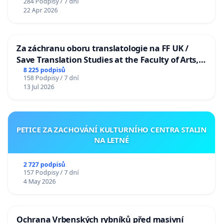
284 Podpisy / 7 dní
22 Apr 2026
Za záchranu oboru translatologie na FF UK /
Save Translation Studies at the Faculty of Arts,
Charles University
8 225 podpisů
158 Podpisy / 7 dní
13 Jul 2026
PETICE ZA ZACHOVÁNÍ KULTURNÍHO CENTRA STALIN
NA LETNÉ
2 727 podpisů
157 Podpisy / 7 dní
4 May 2026
Ochrana Vrbenských rybníků před masivní