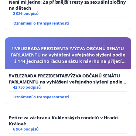
Není mi jedno: Za přísnější tresty za sexuální zločiny
na dětech
2 026 podpisů
Oznámení o transparentnosti
‼️VELEZRADA PREZIDENTA‼️VÝZVA OBČANŮ SENÁTU
PARLAMENTU na vyhlášení veřejného slyšení podle
§ 144 jednacího řádu Senátu k návrhu na přijetí
usnesení k podání ústavní žaloby na prezidenta
republiky
‼️VELEZRADA PREZIDENTA‼️VÝZVA OBČANŮ SENÁTU
PARLAMENTU na vyhlášení veřejného slyšení podle §
144 jednacího řádu Senátu k návrhu na přijetí
42 750 podpisů
usnesení k podání ústavní žaloby na prezidenta
Oznámení o transparentnosti
republiky
Petice za záchranu Kuklenských rondelů v Hradci
Králové
6 964 podpisů