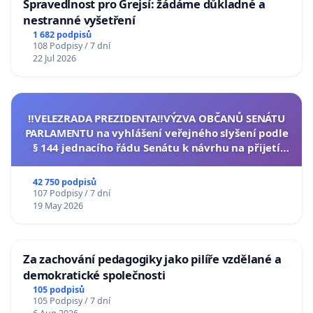
Spravedlnost pro Grejsí: žádáme důkladné a
nestranné vyšetření
1 682 podpisů
108 Podpisy / 7 dní
22 Jul 2026
‼️VELEZRADA PREZIDENTA‼️VÝZVA OBČANŮ SENÁTU
PARLAMENTU na vyhlášení veřejného slyšení podle
§ 144 jednacího řádu Senátu k návrhu na přijetí
usnesení k podání ústavní žaloby na prezidenta
republiky
42 750 podpisů
107 Podpisy / 7 dní
19 May 2026
Za zachování pedagogiky jako pilíře vzdělané a
demokratické společnosti
105 podpisů
105 Podpisy / 7 dní