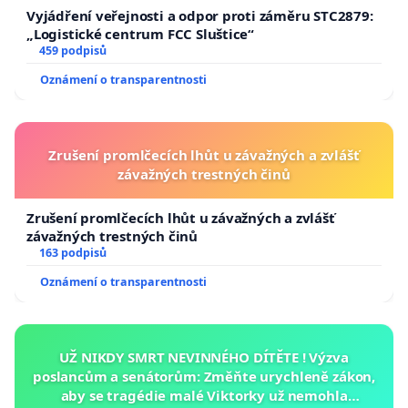
Vyjádření veřejnosti a odpor proti záměru STC2879:
„Logistické centrum FCC Sluštice“
459 podpisů
Oznámení o transparentnosti
Zrušení promlčecích lhůt u závažných a zvlášť
závažných trestných činů
Zrušení promlčecích lhůt u závažných a zvlášť
závažných trestných činů
163 podpisů
Oznámení o transparentnosti
UŽ NIKDY SMRT NEVINNÉHO DÍTĚTE ! Výzva
poslancům a senátorům: Změňte urychleně zákon,
aby se tragédie malé Viktorky už nemohla