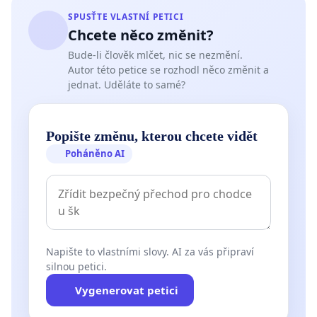
SPUSŤTE VLASTNÍ PETICI
Chcete něco změnit?
Bude-li člověk mlčet, nic se nezmění.
Autor této petice se rozhodl něco změnit a
jednat. Uděláte to samé?
Popište změnu, kterou chcete vidět
Poháněno AI
Napište to vlastními slovy. AI za vás připraví
silnou petici.
Vygenerovat petici