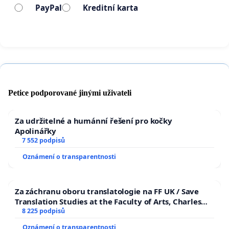
základě ideologického návrhu výboru.
PayPal
Kreditní karta
Reformu složení Výboru pro práva LGBTI+
lidí
, včetně vyloučení osob bez odborné
kvalifikace.
Zajištění zastoupení lékařů, psychologů,
právníků, rodičů a výzkumníků
v
Petice podporované jinými uživateli
rozhodovacích procesech.
Za udržitelné a humánní řešení pro kočky
Otevřenou veřejnou debatu
o všech
Apolinářky
navrhovaných změnách.
7 552 podpisů
Oznámení o transparentnosti
Legislativa se nemá řídit pocitem, ale pravdou.
Za záchranu oboru translatologie na FF UK / Save
Zákony s dopadem na děti, zdraví a právní jistoty
Translation Studies at the Faculty of Arts, Charles
University
8 225 podpisů
nesmí vznikat bez odborné kontroly a veřejného
mandátu.
Oznámení o transparentnosti