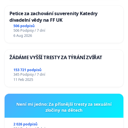
Petice za zachování suverenity Katedry
divadelní vědy na FF UK
506 podpisů
506 Podpisy / 7 dní
6 Aug 2026
ŽÁDÁME VYŠŠÍ TRESTY ZA TÝRÁNÍ ZVÍŘAT
153 721 podpisů
345 Podpisy / 7 dní
11 Feb 2025
Není mi jedno: Za přísnější tresty za sexuální
zločiny na dětech
2 026 podpisů