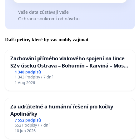
Vaše data zůstávají vaše
Ochrana soukromí od návrhu
Další petice, které by vás mohly zajímat
Zachování přímého vlakového spojení na lince
S2 v úseku Ostrava – Bohumín – Karviná – Mosty
u Jablunkova
1 348 podpisů
1 343 Podpisy / 7 dní
1 Aug 2026
Za udržitelné a humánní řešení pro kočky
Apolinářky
7 552 podpisů
652 Podpisy / 7 dní
10 Jun 2026