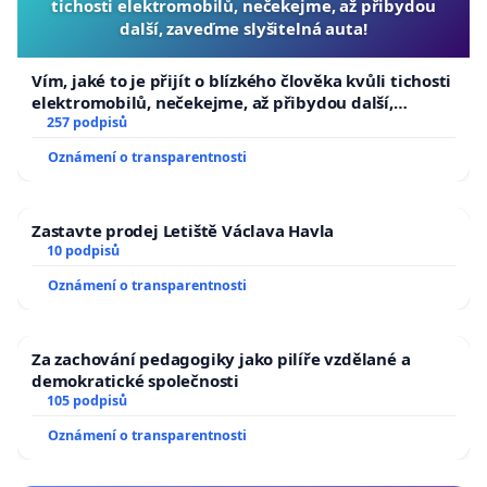
tichosti elektromobilů, nečekejme, až přibydou
další, zaveďme slyšitelná auta!
Vím, jaké to je přijít o blízkého člověka kvůli tichosti
elektromobilů, nečekejme, až přibydou další,
zaveďme slyšitelná auta!
257 podpisů
Oznámení o transparentnosti
Zastavte prodej Letiště Václava Havla
10 podpisů
Oznámení o transparentnosti
Za zachování pedagogiky jako pilíře vzdělané a
demokratické společnosti
105 podpisů
Oznámení o transparentnosti