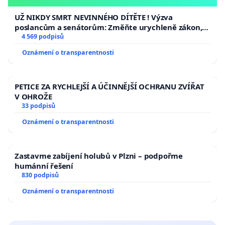
opakovat!
UŽ NIKDY SMRT NEVINNÉHO DÍTĚTE ! Výzva
poslancům a senátorům: Změňte urychleně zákon,
aby se tragédie malé Viktorky už nemohla opakovat!
4 569 podpisů
Oznámení o transparentnosti
PETICE ZA RYCHLEJŠÍ A ÚČINNĚJŠÍ OCHRANU ZVÍŘAT
V OHROŽE
33 podpisů
Oznámení o transparentnosti
Zastavme zabíjení holubů v Plzni – podpořme
humánní řešení
830 podpisů
Oznámení o transparentnosti