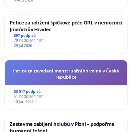
6 Aug 2026
Petice za udržení špičkové péče ORL v nemocnici
Jindřichův Hradec
397 podpisů
78 Podpisy / 7 dní
29 Jul 2026
Petice za zavedení menstruačního volna v České
republice
33 517 podpisů
61 Podpisy / 7 dní
15 Jun 2026
Zastavme zabíjení holubů v Plzni – podpořme
humánní řešení