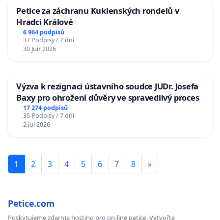
Petice za záchranu Kuklenských rondelů v
Hradci Králové
6 964 podpisů
37 Podpisy / 7 dní
30 Jun 2026
Výzva k rezignaci ústavního soudce JUDr. Josefa
Baxy pro ohrožení důvěry ve spravedlivý proces
17 274 podpisů
35 Podpisy / 7 dní
2 Jul 2026
1
2
3
4
5
6
7
8
»
Petice.com
Poskytujeme zdarma hosting pro on-line petice. Vytvořte