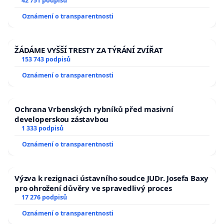
144 jednacího řádu Senátu k návrhu na přijetí
42 751 podpisů
usnesení k podání ústavní žaloby na prezidenta
Oznámení o transparentnosti
republiky
ŽÁDÁME VYŠŠÍ TRESTY ZA TÝRÁNÍ ZVÍŘAT
153 743 podpisů
Oznámení o transparentnosti
Ochrana Vrbenských rybníků před masivní
developerskou zástavbou
1 333 podpisů
Oznámení o transparentnosti
Výzva k rezignaci ústavního soudce JUDr. Josefa Baxy
pro ohrožení důvěry ve spravedlivý proces
17 276 podpisů
Oznámení o transparentnosti