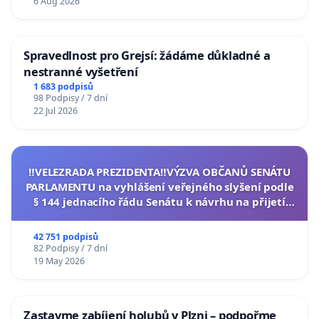
6 Aug 2026
Spravedlnost pro Grejsí: žádáme důkladné a
nestranné vyšetření
1 683 podpisů
98 Podpisy / 7 dní
22 Jul 2026
‼️VELEZRADA PREZIDENTA‼️VÝZVA OBČANŮ SENÁTU
PARLAMENTU na vyhlášení veřejného slyšení podle
§ 144 jednacího řádu Senátu k návrhu na přijetí
usnesení k podání ústavní žaloby na prezidenta
republiky
42 751 podpisů
82 Podpisy / 7 dní
19 May 2026
Zastavme zabíjení holubů v Plzni – podpořme