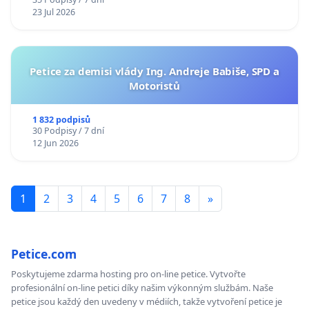
23 Jul 2026
Petice za demisi vlády Ing. Andreje Babiše, SPD a
Motoristů
1 832 podpisů
30 Podpisy / 7 dní
12 Jun 2026
1
2
3
4
5
6
7
8
»
Petice.com
Poskytujeme zdarma hosting pro on-line petice. Vytvořte
profesionální on-line petici díky našim výkonným službám. Naše
petice jsou každý den uvedeny v médiích, takže vytvoření petice je