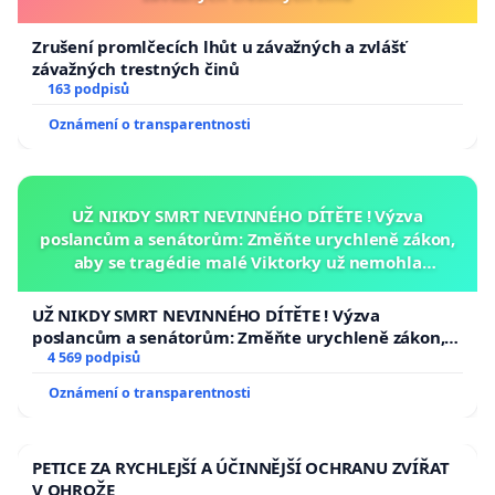
Zrušení promlčecích lhůt u závažných a zvlášť
závažných trestných činů
163 podpisů
Oznámení o transparentnosti
UŽ NIKDY SMRT NEVINNÉHO DÍTĚTE ! Výzva
poslancům a senátorům: Změňte urychleně zákon,
aby se tragédie malé Viktorky už nemohla
opakovat!
UŽ NIKDY SMRT NEVINNÉHO DÍTĚTE ! Výzva
poslancům a senátorům: Změňte urychleně zákon,
aby se tragédie malé Viktorky už nemohla opakovat!
4 569 podpisů
Oznámení o transparentnosti
PETICE ZA RYCHLEJŠÍ A ÚČINNĚJŠÍ OCHRANU ZVÍŘAT
V OHROŽE