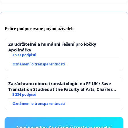
Petice podporované jinými uživateli
Za udržitelné a humánní řešení pro kočky
Apolinářky
7 573 podpisů
Oznámení o transparentnosti
Za záchranu oboru translatologie na FF UK / Save
Translation Studies at the Faculty of Arts, Charles
University
8 234 podpisů
Oznámení o transparentnosti
Není mi jedno: Za přísnější tresty za sexuální