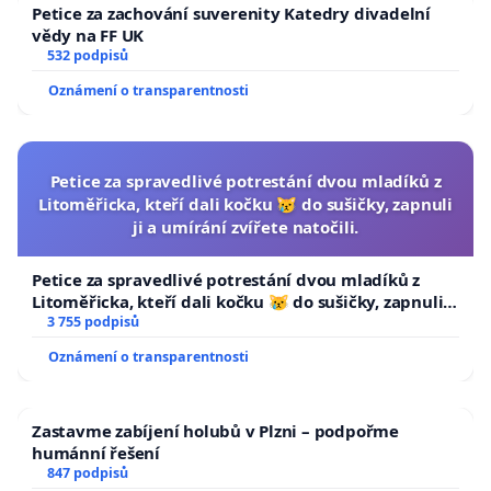
Petice za zachování suverenity Katedry divadelní
vědy na FF UK
532 podpisů
Oznámení o transparentnosti
Petice za spravedlivé potrestání dvou mladíků z
Litoměřicka, kteří dali kočku 😿 do sušičky, zapnuli
ji a umírání zvířete natočili.
Petice za spravedlivé potrestání dvou mladíků z
Litoměřicka, kteří dali kočku 😿 do sušičky, zapnuli ji
a umírání zvířete natočili.
3 755 podpisů
Oznámení o transparentnosti
Zastavme zabíjení holubů v Plzni – podpořme
humánní řešení
847 podpisů