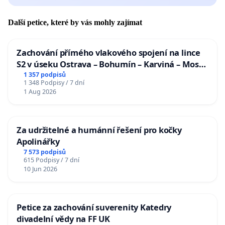
Další petice, které by vás mohly zajímat
Zachování přímého vlakového spojení na lince
S2 v úseku Ostrava – Bohumín – Karviná – Mosty
u Jablunkova
1 357 podpisů
1 348 Podpisy / 7 dní
1 Aug 2026
Za udržitelné a humánní řešení pro kočky
Apolinářky
7 573 podpisů
615 Podpisy / 7 dní
10 Jun 2026
Petice za zachování suverenity Katedry
divadelní vědy na FF UK