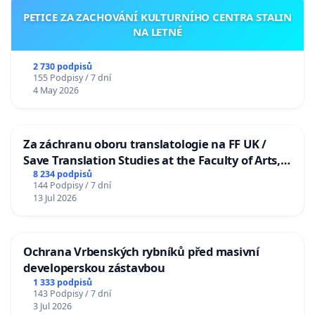
PETICE ZA ZACHOVÁNÍ KULTURNÍHO CENTRA STALIN
NA LETNÉ
2 730 podpisů
155 Podpisy / 7 dní
4 May 2026
Za záchranu oboru translatologie na FF UK /
Save Translation Studies at the Faculty of Arts,
Charles University
8 234 podpisů
144 Podpisy / 7 dní
13 Jul 2026
Ochrana Vrbenských rybníků před masivní
developerskou zástavbou
1 333 podpisů
143 Podpisy / 7 dní
3 Jul 2026