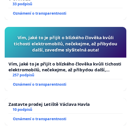
33 podpisů
Oznámení o transparentnosti
Vím, jaké to je přijít o blízkého člověka kvůli
tichosti elektromobilů, nečekejme, až přibydou
další, zaveďme slyšitelná auta!
Vím, jaké to je přijít o blízkého člověka kvůli tichosti
elektromobilů, nečekejme, až přibydou další,
zaveďme slyšitelná auta!
257 podpisů
Oznámení o transparentnosti
Zastavte prodej Letiště Václava Havla
10 podpisů
Oznámení o transparentnosti