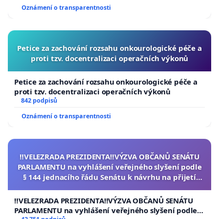
Oznámení o transparentnosti
Petice za zachování rozsahu onkourologické péče a
proti tzv. docentralizaci operačních výkonů
Petice za zachování rozsahu onkourologické péče a
proti tzv. docentralizaci operačních výkonů
842 podpisů
Oznámení o transparentnosti
‼️VELEZRADA PREZIDENTA‼️VÝZVA OBČANŮ SENÁTU
PARLAMENTU na vyhlášení veřejného slyšení podle
§ 144 jednacího řádu Senátu k návrhu na přijetí
usnesení k podání ústavní žaloby na prezidenta
republiky
‼️VELEZRADA PREZIDENTA‼️VÝZVA OBČANŮ SENÁTU
PARLAMENTU na vyhlášení veřejného slyšení podle §