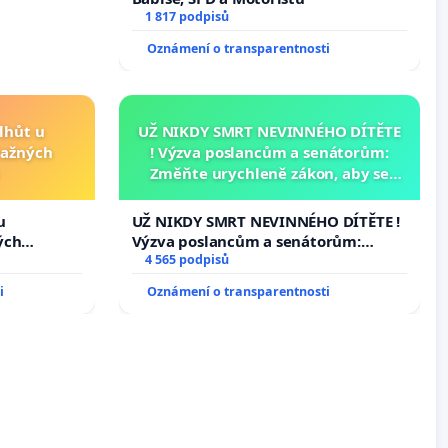
1 817 podpisů
Oznámení o transparentnosti
lhůt u
UŽ NIKDY SMRT NEVINNÉHO DÍTĚTE
važných
! Výzva poslancům a senátorům:
Změňte urychleně zákon, aby se
tragédie malé Viktorky už nemohla
opakovat!
u
UŽ NIKDY SMRT NEVINNÉHO DÍTĚTE !
ých
Výzva poslancům a senátorům:
Změňte urychleně zákon, aby se
4 565 podpisů
tragédie malé Viktorky už nemohla
i
Oznámení o transparentnosti
opakovat!