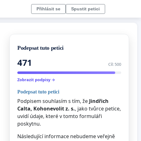
Přihlásit se
Spustit petici
Podepsat tuto petici
471
Cíl: 500
Zobrazit podpisy →
Podepsat tuto petici
Podpisem souhlasím s tím, že
Jindřich
Calta, Kohonevolit z. s.
, jako tvůrce petice,
uvidí údaje, které v tomto formuláři
poskytnu.
Následující informace nebudeme veřejně