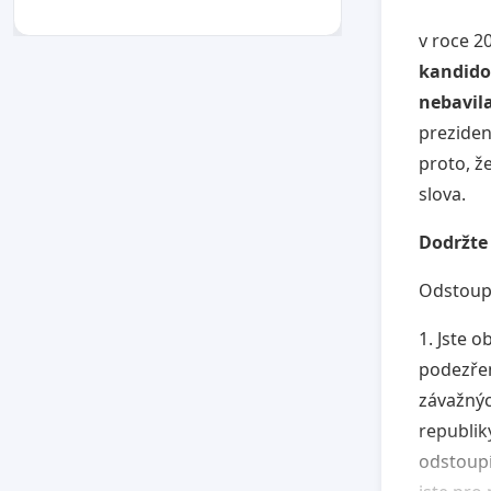
v roce 2
kandido
nebavil
preziden
proto, ž
slova.
Dodržte 
Odstoupi
1. Jste 
podezře
závažnýc
republik
odstoupí