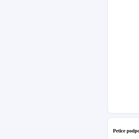
1989.
6. Vaše 
nebudou 
který má
porazit.
7. Ačkol
předvole
kandidat
zklamání
Vaše ods
občany Č
účasti u
si, že m
mnohem l
Petice podpo