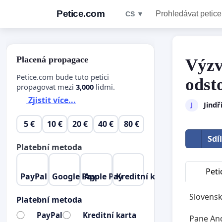
Petice.com
Prohledávat petice
CS ▼
Placená propagace
Výzv
Petice.com bude tuto petici
odst
propagovat mezi
3,000
lidmi.
Zjistit více...
Jindř
J
5 €
10 €
20 €
40 €
80 €
Sdí
Platební metoda
Peti
PayPal
Google Pay
Apple Pay
Kreditní karta
Slovensk
Platební metoda
PayPal
Kreditní karta
Pane Andr