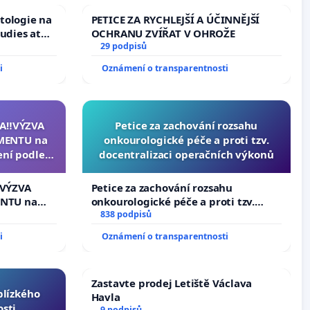
tologie na
PETICE ZA RYCHLEJŠÍ A ÚČINNĚJŠÍ
tudies at
OCHRANU ZVÍŘAT V OHROŽE
s
29 podpisů
i
Oznámení o transparentnosti
A‼️VÝZVA
Petice za zachování rozsahu
MENTU na
onkourologické péče a proti tzv.
ení podle §
docentralizaci operačních výkonů
enátu k
ní k podání
️VÝZVA
Petice za zachování rozsahu
zidenta
NTU na
onkourologické péče a proti tzv.
í podle §
docentralizaci operačních výkonů
838 podpisů
u k návrhu
i
Oznámení o transparentnosti
ní ústavní
bliky
Zastavte prodej Letiště Václava
 blízkého
Havla
osti
9 podpisů