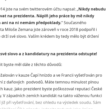
014 jste na svém twitterovém účtu napsal: „
Nikdy nebudu
vat na prezidenta. Náplň jeho práce by mě nikdy
a ani na ni nemám předpoklady.
“ Současného
ta Miloše Zemana jste zároveň v roce 2018 podpořil i
e drží své slovo. Vaším krédem by tedy mělo být držení
své slovo a z kandidatury na prezidenta odstupte!
t byste měl dále z těchto důvodů:
obžalován v kauze Čapí hnízdo a ve Francii vyšetřován pro
ní z daňových podvodů. Máte temnou minulost plnou
h kauz. Jako prezident byste poškozoval reputaci České
y. V západních zemích kandidát na takto váženou funkci
 již při vyšetřování, bez ohledu na výsledek soudu. Sám