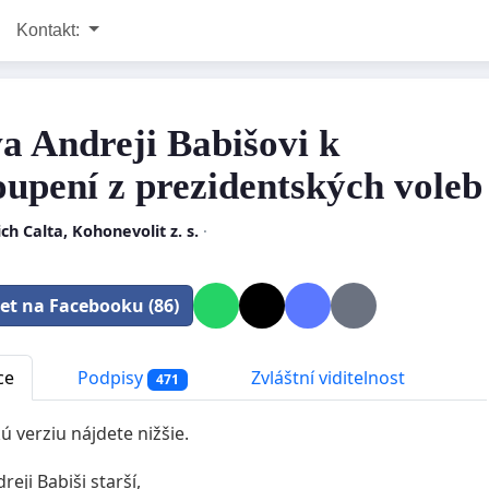
Kontakt:
a Andreji Babišovi k
oupení z prezidentských voleb
ich Calta, Kohonevolit z. s.
·
let na Facebooku (86)
ce
Podpisy
Zvláštní viditelnost
471
ú verziu nájdete nižšie.
eji Babiši starší,