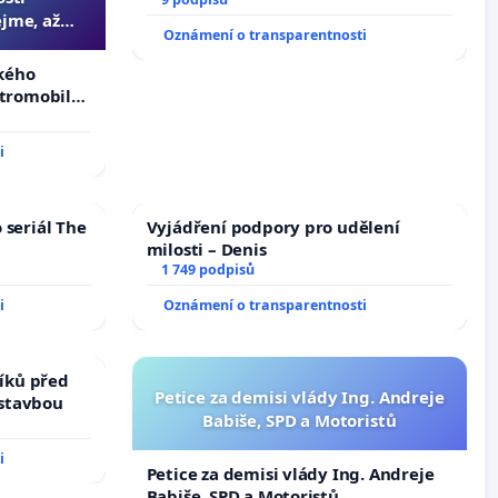
jme, až
Oznámení o transparentnosti
slyšitelná
zkého
ktromobilů,
lší,
i
 seriál The
Vyjádření podpory pro udělení
milosti – Denis
1 749 podpisů
i
Oznámení o transparentnosti
íků před
Petice za demisi vlády Ing. Andreje
ástavbou
Babiše, SPD a Motoristů
i
Petice za demisi vlády Ing. Andreje
Babiše, SPD a Motoristů