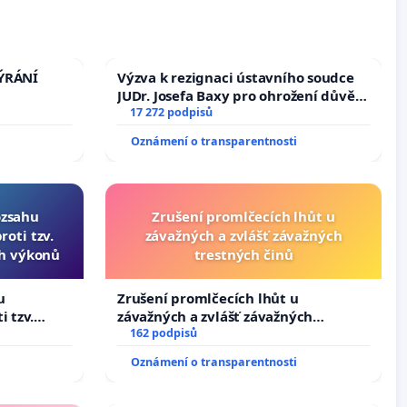
TÝRÁNÍ
Výzva k rezignaci ústavního soudce
JUDr. Josefa Baxy pro ohrožení důvěry
ve spravedlivý proces
17 272 podpisů
Oznámení o transparentnosti
ozsahu
Zrušení promlčecích lhůt u
oti tzv.
závažných a zvlášť závažných
ch výkonů
trestných činů
u
Zrušení promlčecích lhůt u
i tzv.
závažných a zvlášť závažných
 výkonů
trestných činů
162 podpisů
Oznámení o transparentnosti