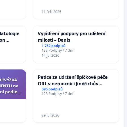
11 Feb 2025
latologie
Vyjádření podpory pro udělení
ion
milosti – Denis
Arts,
1 752 podpisů
138 Podpisy / 7 dní
14 Jul 2026
Petice za udržení špičkové péče
A‼️VÝZVA
ORL v nemocnici Jindřichův
ENTU na
Hradec
395 podpisů
ní podle §
123 Podpisy / 7 dní
u k návrhu
ní ústavní
epubliky
29 Jul 2026