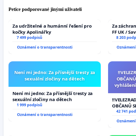
Petice podporované jinými uživateli
Za udržitelné a humánní řešení pro
Za záchran
kočky Apolinářky
FF UK / Sa
7 499 podpisů
the Faculty
8 203 podp
University
Oznámení o transparentnosti
Oznámení 
Není mi jedno: Za přísnější tresty za
‼️VELEZ
sexuální zločiny na dětech
OBČANŮ
vyhlášení
144 jedna
Není mi jedno: Za přísnější tresty za
na přijet
sexuální zločiny na dětech
‼️VELEZRA
žaloby 
1 999 podpisů
OBČANŮ S
vyhlášení 
42 741 pod
Oznámení o transparentnosti
144 jednac
Oznámení 
na přijetí
žaloby na 