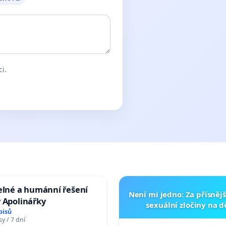
ci.
elné a humánní řešení
Není mi jedno: Za přísnějš
 Apolinářky
sexuální zločiny na 
pisů
y / 7 dní