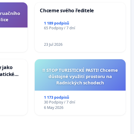
Chceme svého ředitele
truačního
lice
1 189 podpisů
65 Podpisy / 7 dní
23 Jul 2026
 jako
‼️ STOP TURISTICKÉ PASTI! Chceme
atické
důstojné využití prostoru na
Radnických schodech
1 173 podpisů
30 Podpisy / 7 dní
6 May 2026