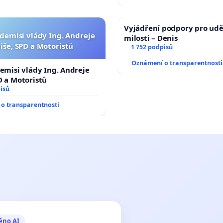
Vyjádření podpory pro udě
 demisi vlády Ing. Andreje
milosti – Denis
iše, SPD a Motoristů
1 752 podpisů
Oznámení o transparentnosti
demisi vlády Ing. Andreje
D a Motoristů
isů
o transparentnosti
ěno AI