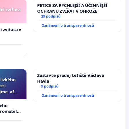
PETICE ZA RYCHLEJŠÍ A ÚČINNĚJŠÍ
cí zvířata
OCHRANU ZVÍŘAT V OHROŽE
29 podpisů
Oznámení o transparentnosti
í zvířata v
Zastavte prodej Letiště Václava
blízkého
Havla
sti
9 podpisů
jme, až
Oznámení o transparentnosti
slyšitelná
kého
tromobilů,
ší,