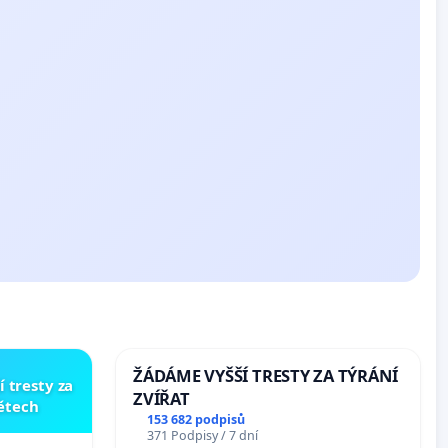
ŽÁDÁME VYŠŠÍ TRESTY ZA TÝRÁNÍ
í tresty za
ZVÍŘAT
dětech
153 682 podpisů
371 Podpisy / 7 dní