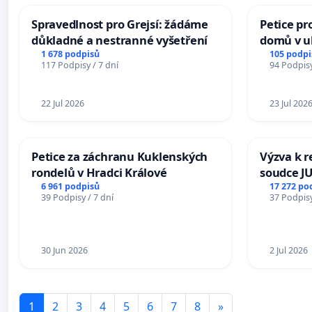
Spravedlnost pro Grejsí: žádáme
Petice pr
důkladné a nestranné vyšetření
domů v ul
Pardubic
1 678 podpisů
105 podpi
117 Podpisy / 7 dní
94 Podpisy
22 Jul 2026
23 Jul 202
Petice za záchranu Kuklenských
Výzva k r
rondelů v Hradci Králové
soudce JU
ohrožení 
6 961 podpisů
17 272 po
39 Podpisy / 7 dní
37 Podpisy
proces
30 Jun 2026
2 Jul 2026
1
2
3
4
5
6
7
8
»