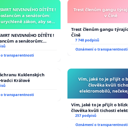
 SMRT NEVINNÉHO DÍTĚTE !
Trest členům gangu týrají
poslancům a senátorům:
v Číně
urychleně zákon, aby se
malé Viktorky už nemohla
Trest členům gangu týrajíc
opakovat!
Číně
SMRT NEVINNÉHO DÍTĚTE !
7 748 podpisů
lancům a senátorům:
ychleně zákon, aby se
isů
Oznámení o transparentnosti
malé Viktorky už nemohla
o transparentnosti
záchranu Kuklenských
Vím, jaké to je přijít o 
Hradci Králové
člověka kvůli ticho
isů
elektromobilů, nečeke
o transparentnosti
přibydou další, zaveďme 
auta!
Vím, jaké to je přijít o blíz
člověka kvůli tichosti elek
nečekejme, až přibydou dal
257 podpisů
zaveďme slyšitelná auta!
Oznámení o transparentnosti