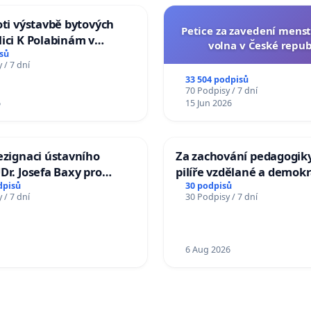
oti výstavbě bytových
Petice za zavedení mens
ici K Polabinám v
volna v České repub
ích
sů
 / 7 dní
33 504 podpisů
70 Podpisy / 7 dní
6
15 Jun 2026
ezignaci ústavního
Za zachování pedagogiky
Dr. Josefa Baxy pro
pilíře vzdělané a demokr
důvěry ve spravedlivý
společnosti
dpisů
30 podpisů
 / 7 dní
30 Podpisy / 7 dní
6 Aug 2026