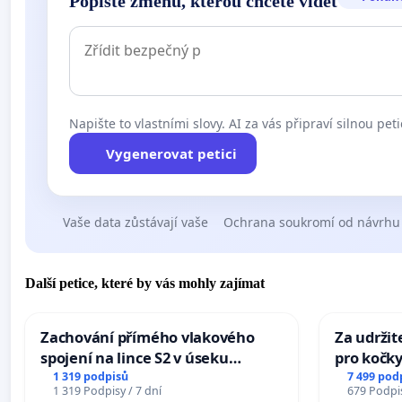
Popište změnu, kterou chcete vidět
Napište to vlastními slovy. AI za vás připraví silnou peti
Vygenerovat petici
Vaše data zůstávají vaše
Ochrana soukromí od návrhu
Další petice, které by vás mohly zajímat
Zachování přímého vlakového
Za udržit
spojení na lince S2 v úseku
pro kočky
Ostrava – Bohumín – Karviná –
1 319 podpisů
7 499 pod
1 319 Podpisy / 7 dní
679 Podpis
Mosty u Jablunkova