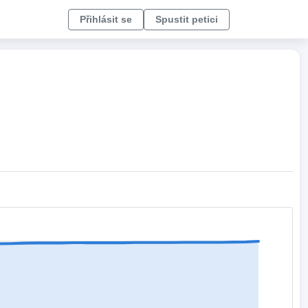
Přihlásit se
Spustit petici