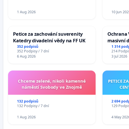
1 Aug 2026
10 Jun 202
Petice za zachování suverenity
Ochrana 
Katedry divadelní vědy na FF UK
masivní 
352 podpisů
1 314 pod
352 Podpisy / 7 dní
214 Podpis
6 Aug 2026
3 Jul 2026
Chceme zelené, nikoli kamenné
PETICE Z
náměstí Svobody ve Znojmě
CEN
132 podpisů
2 694 pod
132 Podpisy / 7 dní
129 Podpis
1 Aug 2026
4 May 202