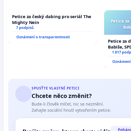
Petice za český dabing pro seriál The
Petice za
Mighty Nein
Bab
7 podpisů
Oznámení o transparentnosti
Petice za 
Babiše, SP
1 817 podp
Oznámení 
SPUSŤTE VLASTNÍ PETICI
Chcete něco změnit?
Bude-li člověk mlčet, nic se nezmění.
Zahajte sociální hnutí vytvořením petice.
Pohán