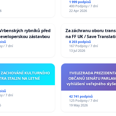
1 999 podpisů
400 Podpisy / 7 dní
6
22 Apr 2026
Vrbenských rybníků před
Za záchranu oboru trans
developerskou zástavbou
na FF UK / Save Translat
Studies at the Faculty of 
pisů
8 203 podpisů
y / 7 dní
167 Podpisy / 7 dní
Charles University
13 Jul 2026
A ZACHOVÁNÍ KULTURNÍHO
‼️VELEZRADA PREZIDENT
TRA STALIN NA LETNÉ
OBČANŮ SENÁTU PARLAM
vyhlášení veřejného slyše
144 jednacího řádu Senát
pisů
na přijetí usnesení k podá
y / 7 dní
42 741 podpisů
žaloby na prezidenta r
125 Podpisy / 7 dní
6
19 May 2026