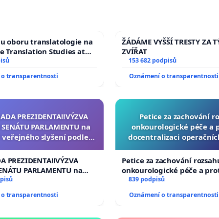
u oboru translatologie na
ŽÁDÁME VYŠŠÍ TRESTY ZA 
ve Translation Studies at
ZVÍŘAT
 of Arts, Charles
isů
153 682 podpisů
o transparentnosti
Oznámení o transparentnosti
RADA PREZIDENTA‼️VÝZVA
Petice za zachování r
 SENÁTU PARLAMENTU na
onkourologické péče a pr
 veřejného slyšení podle §
docentralizaci operační
cího řádu Senátu k návrhu
í usnesení k podání ústavní
DA PREZIDENTA‼️VÝZVA
Petice za zachování rozsah
na prezidenta republiky
ENÁTU PARLAMENTU na
onkourologické péče a prot
veřejného slyšení podle §
pisů
docentralizaci operačních
839 podpisů
ího řádu Senátu k návrhu
o transparentnosti
Oznámení o transparentnosti
 usnesení k podání ústavní
prezidenta republiky