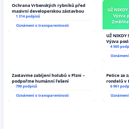
Ochrana Vrbenských rybníků před
UŽ NIKDY
masivní developerskou zástavbou
Výzva 
1 314 podpisů
Změňte 
Oznámení o transparentnosti
tragédie 
UŽ NIKDY 
Výzva pos
Změňte ur
4 565 podp
tragédie 
Oznámení 
opakovat!
Zastavme zabíjení holubů v Plzni –
Petice za 
podpořme humánní řešení
rondelů v 
790 podpisů
6 961 podp
Oznámení o transparentnosti
Oznámení 