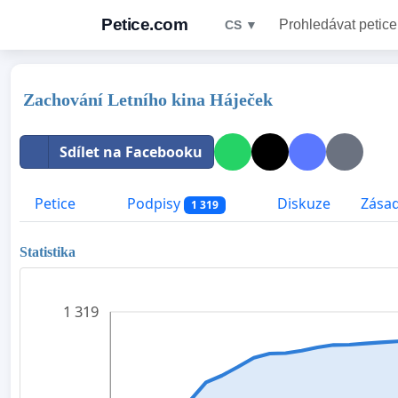
Petice.com
Prohledávat petice
CS ▼
Zachování Letního kina Háječek
Sdílet na Facebooku
Petice
Podpisy
Diskuze
Zásad
1 319
Statistika
1 319