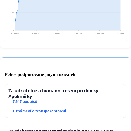
54
0
2019-11-29
2020-03-23
2020-07-16
2020-11-08
2021-03-03
2021-06-26
Petice podporované jinými uživateli
Za udržitelné a humánní řešení pro kočky
Apolinářky
7 547 podpisů
Oznámení o transparentnosti
Za záchranu oboru translatologie na FF UK / Save