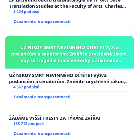
Translation Studies at the Faculty of Arts, Charles
University
8 224 podpisů
Oznámení o transparentnosti
UŽ NIKDY SMRT NEVINNÉHO DÍTĚTE ! Výzva
poslancům a senátorům: Změňte urychleně zákon,
aby se tragédie malé Viktorky už nemohla
opakovat!
UŽ NIKDY SMRT NEVINNÉHO DÍTĚTE ! Výzva
poslancům a senátorům: Změňte urychleně zákon,
aby se tragédie malé Viktorky už nemohla opakovat!
4 567 podpisů
Oznámení o transparentnosti
ŽÁDÁME VYŠŠÍ TRESTY ZA TÝRÁNÍ ZVÍŘAT
153 712 podpisů
Oznámení o transparentnosti