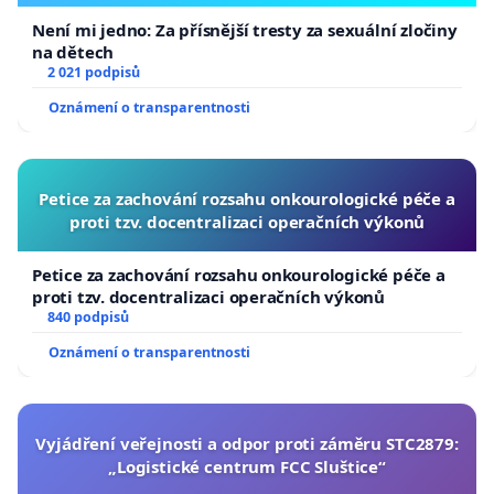
Není mi jedno: Za přísnější tresty za sexuální zločiny
na dětech
2 021 podpisů
Oznámení o transparentnosti
Petice za zachování rozsahu onkourologické péče a
proti tzv. docentralizaci operačních výkonů
Petice za zachování rozsahu onkourologické péče a
proti tzv. docentralizaci operačních výkonů
840 podpisů
Oznámení o transparentnosti
Vyjádření veřejnosti a odpor proti záměru STC2879:
„Logistické centrum FCC Sluštice“