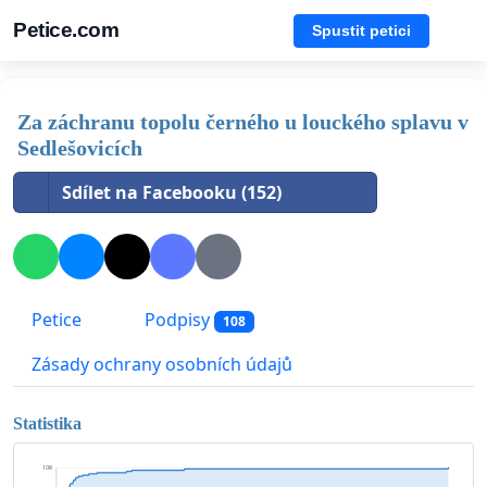
Petice.com
Spustit petici
Za záchranu topolu černého u louckého splavu v
Sedlešovicích
Sdílet na Facebooku (152)
Petice
Podpisy
108
Zásady ochrany osobních údajů
Statistika
108