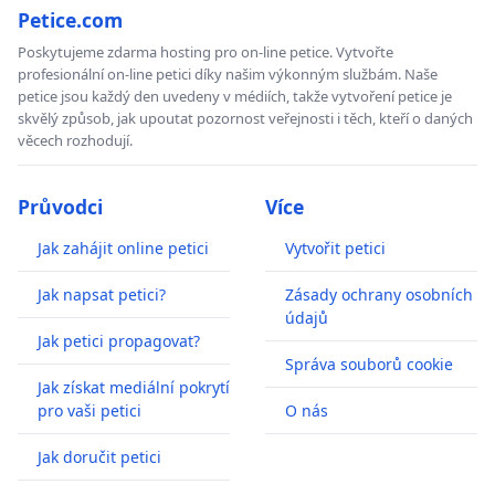
Petice.com
Poskytujeme zdarma hosting pro on-line petice. Vytvořte
profesionální on-line petici díky našim výkonným službám. Naše
petice jsou každý den uvedeny v médiích, takže vytvoření petice je
skvělý způsob, jak upoutat pozornost veřejnosti i těch, kteří o daných
věcech rozhodují.
Průvodci
Více
Jak zahájit online petici
Vytvořit petici
Jak napsat petici?
Zásady ochrany osobních
údajů
Jak petici propagovat?
Správa souborů cookie
Jak získat mediální pokrytí
pro vaši petici
O nás
Jak doručit petici