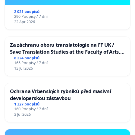
2 021 podpisů
290 Podpisy / 7 dní
22 Apr 2026
Za záchranu oboru translatologie na FF UK /
Save Translation Studies at the Faculty of Arts,
Charles University
8 224 podpisů
165 Podpisy / 7 dní
13 Jul 2026
Ochrana Vrbenských rybníků před masivní
developerskou zástavbou
1 327 podpisů
160 Podpisy / 7 dní
3 Jul 2026