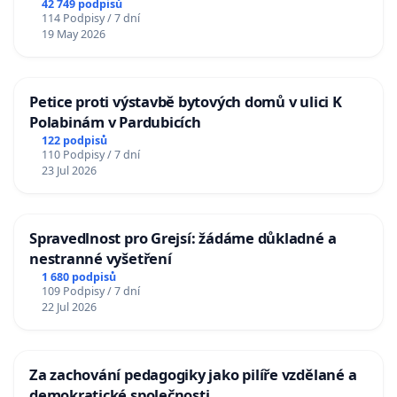
42 749 podpisů
114 Podpisy / 7 dní
19 May 2026
Petice proti výstavbě bytových domů v ulici K
Polabinám v Pardubicích
122 podpisů
110 Podpisy / 7 dní
23 Jul 2026
Spravedlnost pro Grejsí: žádáme důkladné a
nestranné vyšetření
1 680 podpisů
109 Podpisy / 7 dní
22 Jul 2026
Za zachování pedagogiky jako pilíře vzdělané a
demokratické společnosti