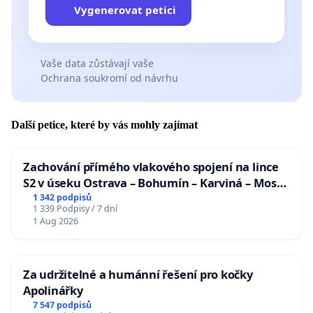
Vygenerovat petici
Vaše data zůstávají vaše
Ochrana soukromí od návrhu
Další petice, které by vás mohly zajímat
Zachování přímého vlakového spojení na lince
S2 v úseku Ostrava – Bohumín – Karviná – Mosty
u Jablunkova
1 342 podpisů
1 339 Podpisy / 7 dní
1 Aug 2026
Za udržitelné a humánní řešení pro kočky
Apolinářky
7 547 podpisů