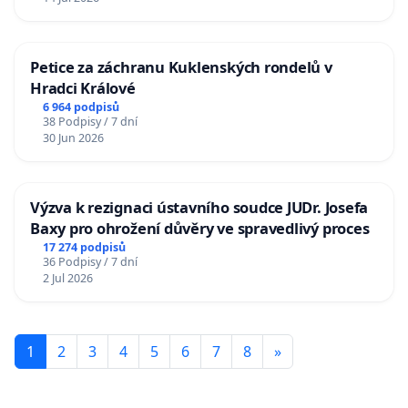
Petice za záchranu Kuklenských rondelů v
Hradci Králové
6 964 podpisů
38 Podpisy / 7 dní
30 Jun 2026
Výzva k rezignaci ústavního soudce JUDr. Josefa
Baxy pro ohrožení důvěry ve spravedlivý proces
17 274 podpisů
36 Podpisy / 7 dní
2 Jul 2026
1
2
3
4
5
6
7
8
»