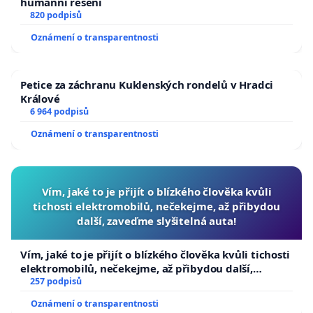
humánní řešení
820 podpisů
Oznámení o transparentnosti
Petice za záchranu Kuklenských rondelů v Hradci
Králové
6 964 podpisů
Oznámení o transparentnosti
Vím, jaké to je přijít o blízkého člověka kvůli
tichosti elektromobilů, nečekejme, až přibydou
další, zaveďme slyšitelná auta!
Vím, jaké to je přijít o blízkého člověka kvůli tichosti
elektromobilů, nečekejme, až přibydou další,
zaveďme slyšitelná auta!
257 podpisů
Oznámení o transparentnosti