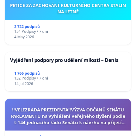
PETICE ZA ZACHOVÁNÍ KULTURNÍHO CENTRA STALIN
NA LETNÉ
2 722 podpisů
154 Podpisy / 7 dní
4 May 2026
Vyjádření podpory pro udělení milosti – Denis
1 766 podpisů
132 Podpisy / 7 dní
14 Jul 2026
‼️VELEZRADA PREZIDENTA‼️VÝZVA OBČANŮ SENÁTU
PARLAMENTU na vyhlášení veřejného slyšení podle
§ 144 jednacího řádu Senátu k návrhu na přijetí
usnesení k podání ústavní žaloby na prezidenta
republiky