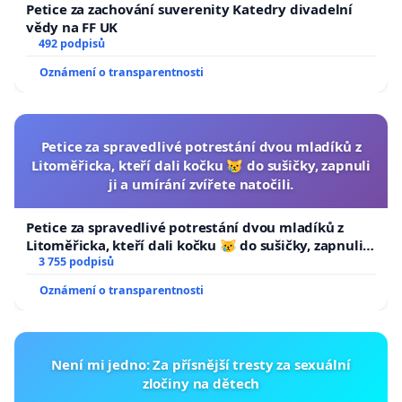
Petice za zachování suverenity Katedry divadelní
vědy na FF UK
492 podpisů
Oznámení o transparentnosti
Petice za spravedlivé potrestání dvou mladíků z
Litoměřicka, kteří dali kočku 😿 do sušičky, zapnuli
ji a umírání zvířete natočili.
Petice za spravedlivé potrestání dvou mladíků z
Litoměřicka, kteří dali kočku 😿 do sušičky, zapnuli ji
a umírání zvířete natočili.
3 755 podpisů
Oznámení o transparentnosti
Není mi jedno: Za přísnější tresty za sexuální
zločiny na dětech