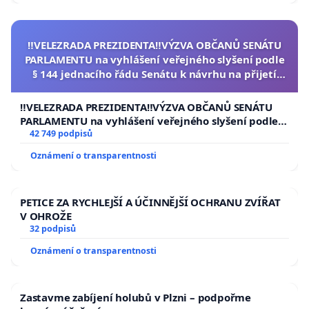
‼️VELEZRADA PREZIDENTA‼️VÝZVA OBČANŮ SENÁTU
PARLAMENTU na vyhlášení veřejného slyšení podle
§ 144 jednacího řádu Senátu k návrhu na přijetí
usnesení k podání ústavní žaloby na prezidenta
republiky
‼️VELEZRADA PREZIDENTA‼️VÝZVA OBČANŮ SENÁTU
PARLAMENTU na vyhlášení veřejného slyšení podle §
144 jednacího řádu Senátu k návrhu na přijetí
42 749 podpisů
usnesení k podání ústavní žaloby na prezidenta
Oznámení o transparentnosti
republiky
PETICE ZA RYCHLEJŠÍ A ÚČINNĚJŠÍ OCHRANU ZVÍŘAT
V OHROŽE
32 podpisů
Oznámení o transparentnosti
Zastavme zabíjení holubů v Plzni – podpořme