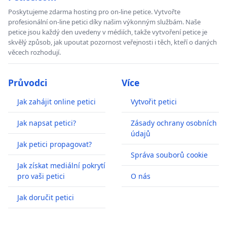
Poskytujeme zdarma hosting pro on-line petice. Vytvořte
profesionální on-line petici díky našim výkonným službám. Naše
petice jsou každý den uvedeny v médiích, takže vytvoření petice je
skvělý způsob, jak upoutat pozornost veřejnosti i těch, kteří o daných
věcech rozhodují.
Průvodci
Více
Jak zahájit online petici
Vytvořit petici
Jak napsat petici?
Zásady ochrany osobních
údajů
Jak petici propagovat?
Správa souborů cookie
Jak získat mediální pokrytí
pro vaši petici
O nás
Jak doručit petici