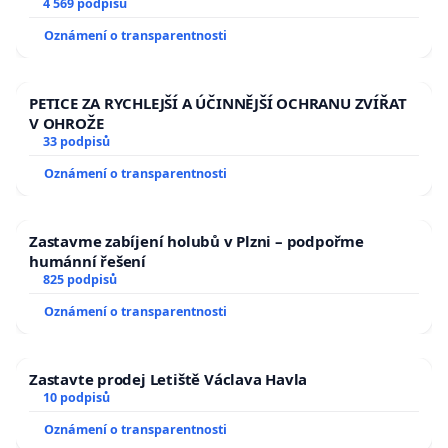
aby se tragédie malé Viktorky už nemohla opakovat!
4 569 podpisů
Oznámení o transparentnosti
PETICE ZA RYCHLEJŠÍ A ÚČINNĚJŠÍ OCHRANU ZVÍŘAT
V OHROŽE
33 podpisů
Oznámení o transparentnosti
Zastavme zabíjení holubů v Plzni – podpořme
humánní řešení
825 podpisů
Oznámení o transparentnosti
Zastavte prodej Letiště Václava Havla
10 podpisů
Oznámení o transparentnosti