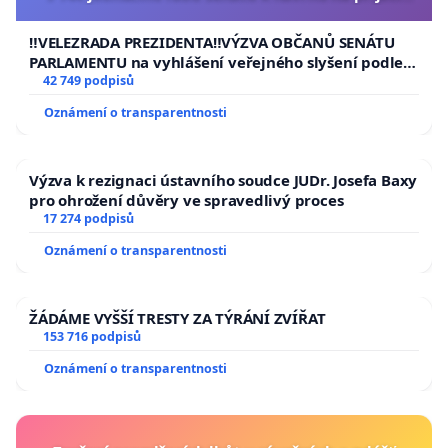
usnesení k podání ústavní žaloby na prezidenta
republiky
‼️VELEZRADA PREZIDENTA‼️VÝZVA OBČANŮ SENÁTU
PARLAMENTU na vyhlášení veřejného slyšení podle §
144 jednacího řádu Senátu k návrhu na přijetí
42 749 podpisů
usnesení k podání ústavní žaloby na prezidenta
Oznámení o transparentnosti
republiky
Výzva k rezignaci ústavního soudce JUDr. Josefa Baxy
pro ohrožení důvěry ve spravedlivý proces
17 274 podpisů
Oznámení o transparentnosti
ŽÁDÁME VYŠŠÍ TRESTY ZA TÝRÁNÍ ZVÍŘAT
153 716 podpisů
Oznámení o transparentnosti