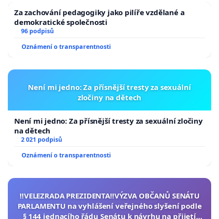
Za zachování pedagogiky jako pilíře vzdělané a
demokratické společnosti
96 podpisů
Oznámení o transparentnosti
Není mi jedno: Za přísnější tresty za sexuální
zločiny na dětech
Není mi jedno: Za přísnější tresty za sexuální zločiny
na dětech
2 021 podpisů
Oznámení o transparentnosti
‼️VELEZRADA PREZIDENTA‼️VÝZVA OBČANŮ SENÁTU
PARLAMENTU na vyhlášení veřejného slyšení podle
§ 144 jednacího řádu Senátu k návrhu na přijetí