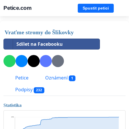
Petice.com
Spustit petici
Vraťme stromy do Šlikovky
Sdílet na Facebooku
Petice
Oznámení
1
Podpisy
232
Statistika
232