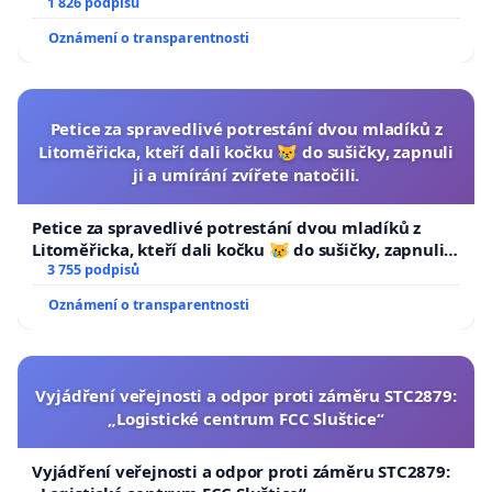
1 826 podpisů
Oznámení o transparentnosti
Petice za spravedlivé potrestání dvou mladíků z
Litoměřicka, kteří dali kočku 😿 do sušičky, zapnuli
ji a umírání zvířete natočili.
Petice za spravedlivé potrestání dvou mladíků z
Litoměřicka, kteří dali kočku 😿 do sušičky, zapnuli ji
a umírání zvířete natočili.
3 755 podpisů
Oznámení o transparentnosti
Vyjádření veřejnosti a odpor proti záměru STC2879:
„Logistické centrum FCC Sluštice“
Vyjádření veřejnosti a odpor proti záměru STC2879: