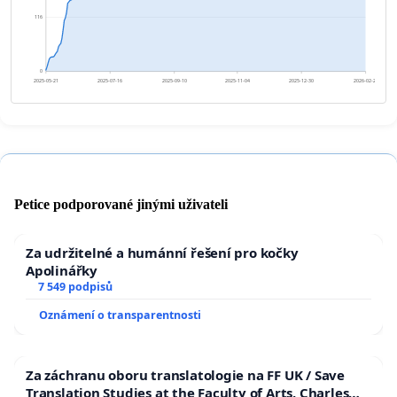
116
0
2025-05-21
2025-07-16
2025-09-10
2025-11-04
2025-12-30
2026-02-24
Petice podporované jinými uživateli
Za udržitelné a humánní řešení pro kočky
Apolinářky
7 549 podpisů
Oznámení o transparentnosti
Za záchranu oboru translatologie na FF UK / Save
Translation Studies at the Faculty of Arts, Charles