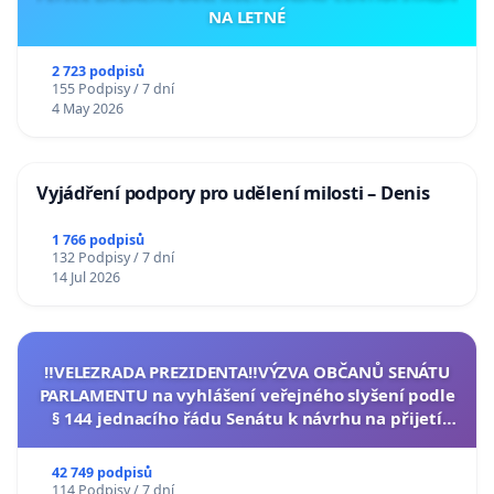
NA LETNÉ
2 723 podpisů
155 Podpisy / 7 dní
4 May 2026
Vyjádření podpory pro udělení milosti – Denis
1 766 podpisů
132 Podpisy / 7 dní
14 Jul 2026
‼️VELEZRADA PREZIDENTA‼️VÝZVA OBČANŮ SENÁTU
PARLAMENTU na vyhlášení veřejného slyšení podle
§ 144 jednacího řádu Senátu k návrhu na přijetí
usnesení k podání ústavní žaloby na prezidenta
republiky
42 749 podpisů
114 Podpisy / 7 dní