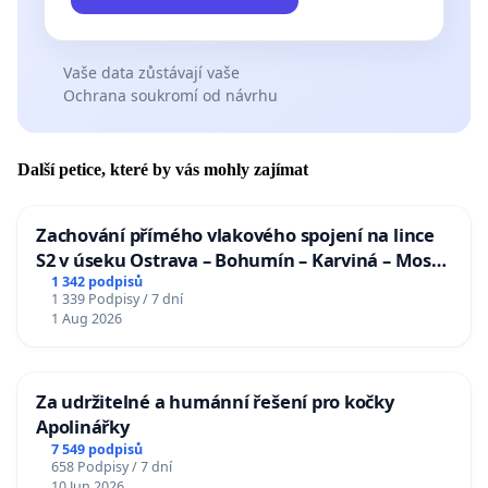
Vaše data zůstávají vaše
Ochrana soukromí od návrhu
Další petice, které by vás mohly zajímat
Zachování přímého vlakového spojení na lince
S2 v úseku Ostrava – Bohumín – Karviná – Mosty
u Jablunkova
1 342 podpisů
1 339 Podpisy / 7 dní
1 Aug 2026
Za udržitelné a humánní řešení pro kočky
Apolinářky
7 549 podpisů
658 Podpisy / 7 dní
10 Jun 2026