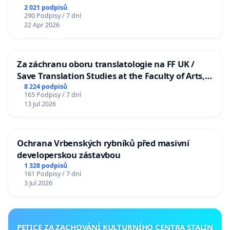
2 021 podpisů
290 Podpisy / 7 dní
22 Apr 2026
Za záchranu oboru translatologie na FF UK /
Save Translation Studies at the Faculty of Arts,
Charles University
8 224 podpisů
165 Podpisy / 7 dní
13 Jul 2026
Ochrana Vrbenských rybníků před masivní
developerskou zástavbou
1 328 podpisů
161 Podpisy / 7 dní
3 Jul 2026
PETICE ZA ZACHOVÁNÍ KULTURNÍHO CENTRA STALIN