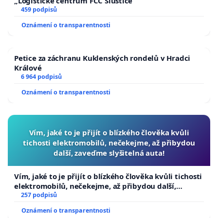
„Logistické centrum FCC Sluštice“
459 podpisů
Oznámení o transparentnosti
Petice za záchranu Kuklenských rondelů v Hradci
Králové
6 964 podpisů
Oznámení o transparentnosti
Vím, jaké to je přijít o blízkého člověka kvůli
tichosti elektromobilů, nečekejme, až přibydou
další, zaveďme slyšitelná auta!
Vím, jaké to je přijít o blízkého člověka kvůli tichosti
elektromobilů, nečekejme, až přibydou další,
zaveďme slyšitelná auta!
257 podpisů
Oznámení o transparentnosti