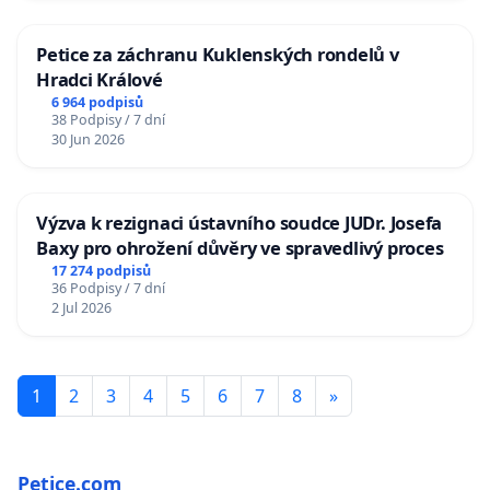
Petice za záchranu Kuklenských rondelů v
Hradci Králové
6 964 podpisů
38 Podpisy / 7 dní
30 Jun 2026
Výzva k rezignaci ústavního soudce JUDr. Josefa
Baxy pro ohrožení důvěry ve spravedlivý proces
17 274 podpisů
36 Podpisy / 7 dní
2 Jul 2026
1
2
3
4
5
6
7
8
»
Petice.com