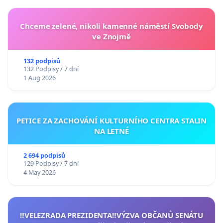
Chceme zelené, nikoli kamenné náměstí Svobody
ve Znojmě
132 podpisů
132 Podpisy / 7 dní
1 Aug 2026
PETICE ZA ZACHOVÁNÍ KULTURNÍHO CENTRA STALIN
NA LETNÉ
2 694 podpisů
129 Podpisy / 7 dní
4 May 2026
‼️VELEZRADA PREZIDENTA‼️VÝZVA OBČANŮ SENÁTU