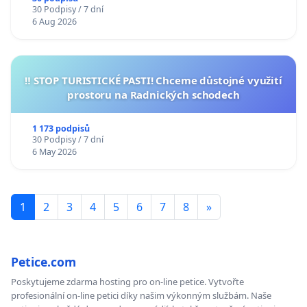
30 Podpisy / 7 dní
6 Aug 2026
‼️ STOP TURISTICKÉ PASTI! Chceme důstojné využití
prostoru na Radnických schodech
1 173 podpisů
30 Podpisy / 7 dní
6 May 2026
1
2
3
4
5
6
7
8
»
Petice.com
Poskytujeme zdarma hosting pro on-line petice. Vytvořte
profesionální on-line petici díky našim výkonným službám. Naše