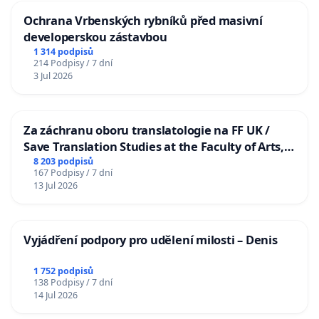
Ochrana Vrbenských rybníků před masivní
developerskou zástavbou
1 314 podpisů
214 Podpisy / 7 dní
3 Jul 2026
Za záchranu oboru translatologie na FF UK /
Save Translation Studies at the Faculty of Arts,
Charles University
8 203 podpisů
167 Podpisy / 7 dní
13 Jul 2026
Vyjádření podpory pro udělení milosti – Denis
1 752 podpisů
138 Podpisy / 7 dní
14 Jul 2026