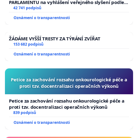
PARLAMENTU na vyhlášení veřejného slyšení podle §
144 jednacího řádu Senátu k návrhu na přijetí
42 741 podpisů
usnesení k podání ústavní žaloby na prezidenta
Oznámení o transparentnosti
republiky
ŽÁDÁME VYŠŠÍ TRESTY ZA TÝRÁNÍ ZVÍŘAT
153 682 podpisů
Oznámení o transparentnosti
Petice za zachování rozsahu onkourologické péče a
proti tzv. docentralizaci operačních výkonů
Petice za zachování rozsahu onkourologické péče a
proti tzv. docentralizaci operačních výkonů
839 podpisů
Oznámení o transparentnosti