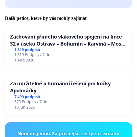
Další petice, které by vás mohly zajímat
Zachování přímého vlakového spojení na lince
S2 v úseku Ostrava – Bohumín – Karviná – Mosty
u Jablunkova
1 319 podpisů
1 319 Podpisy / 7 dní
1 Aug 2026
Za udržitelné a humánní řešení pro kočky
Apolinářky
7 499 podpisů
679 Podpisy / 7 dní
10 Jun 2026
Není mi jedno: Za přísnější tresty za sexuální