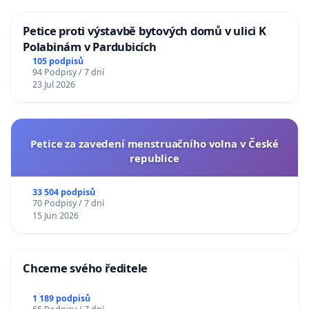
Petice proti výstavbě bytových domů v ulici K
Polabinám v Pardubicích
105 podpisů
94 Podpisy / 7 dní
23 Jul 2026
Petice za zavedení menstruačního volna v České
republice
33 504 podpisů
70 Podpisy / 7 dní
15 Jun 2026
Chceme svého ředitele
1 189 podpisů