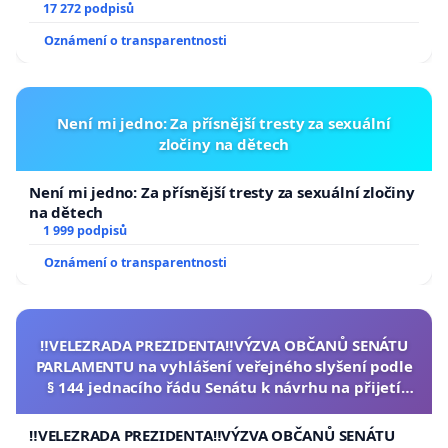
17 272 podpisů
Oznámení o transparentnosti
Není mi jedno: Za přísnější tresty za sexuální
zločiny na dětech
Není mi jedno: Za přísnější tresty za sexuální zločiny
na dětech
1 999 podpisů
Oznámení o transparentnosti
‼️VELEZRADA PREZIDENTA‼️VÝZVA OBČANŮ SENÁTU
PARLAMENTU na vyhlášení veřejného slyšení podle
§ 144 jednacího řádu Senátu k návrhu na přijetí
usnesení k podání ústavní žaloby na prezidenta
republiky
‼️VELEZRADA PREZIDENTA‼️VÝZVA OBČANŮ SENÁTU