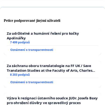
Petice podporované jinými uživateli
Za udržitelné a humánní řešení pro kočky
Apolinářky
7 499 podpisů
Oznámení o transparentnosti
Za záchranu oboru translatologie na FF UK / Save
Translation Studies at the Faculty of Arts, Charles
University
8 203 podpisů
Oznámení o transparentnosti
Výzva k rezignaci ústavního soudce JUDr. Josefa Baxy
pro ohrožení důvěry ve spravedlivý proces