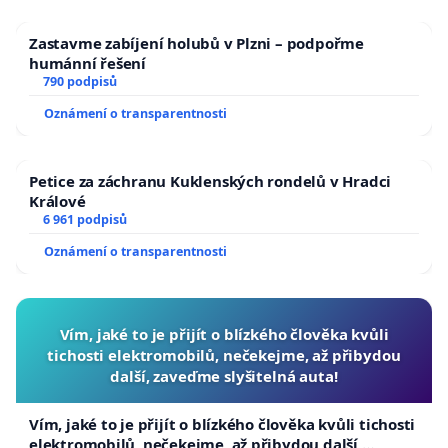
Zastavme zabíjení holubů v Plzni – podpořme
humánní řešení
790 podpisů
Oznámení o transparentnosti
Petice za záchranu Kuklenských rondelů v Hradci
Králové
6 961 podpisů
Oznámení o transparentnosti
Vím, jaké to je přijít o blízkého člověka kvůli
tichosti elektromobilů, nečekejme, až přibydou
další, zaveďme slyšitelná auta!
Vím, jaké to je přijít o blízkého člověka kvůli tichosti
elektromobilů, nečekejme, až přibydou další,