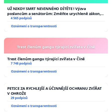
opakovat!
UŽ NIKDY SMRT NEVINNÉHO DÍTĚTE ! Výzva
poslancům a senátorům: Změňte urychleně zákon,
aby se tragédie malé Viktorky už nemohla opakovat!
4 565 podpisů
Oznámení o transparentnosti
Trest členům gangu týrající zvířata v Číně
Trest členům gangu týrající zvířata v Číně
7 748 podpisů
Oznámení o transparentnosti
PETICE ZA RYCHLEJŠÍ A ÚČINNĚJŠÍ OCHRANU ZVÍŘAT
V OHROŽE
29 podpisů
Oznámení o transparentnosti