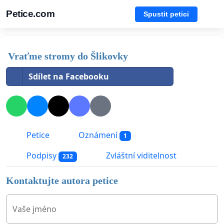
Petice.com
Spustit petici
Vraťme stromy do Šlikovky
Sdílet na Facebooku
Petice
Oznámení
1
Podpisy
Zvláštní viditelnost
232
Kontaktujte autora petice
Vaše jméno