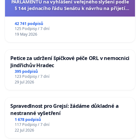
PARLAMENTU na vyhlášení veřejného slyšení podle
§ 144 jednacího řádu Senátu k návrhu na přijetí
usnesení k podání ústavní žaloby na prezidenta
republiky
42 741 podpisů
125 Podpisy / 7 dní
19 May 2026
Petice za udržení špičkové péče ORL v nemocnici
Jindřichův Hradec
395 podpisů
123 Podpisy / 7 dní
29 Jul 2026
Spravedlnost pro Grejsí: žádáme důkladné a
nestranné vyšetření
1 678 podpisů
117 Podpisy / 7 dní
22 Jul 2026