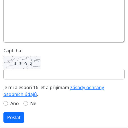
Captcha
Je mi alespoň 16 let a přijímám
zásady ochrany
osobních údajů
.
Ano
Ne
Poslat