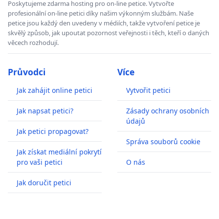
Poskytujeme zdarma hosting pro on-line petice. Vytvořte
profesionální on-line petici díky našim výkonným službám. Naše
petice jsou každý den uvedeny v médiích, takže vytvoření petice je
skvělý způsob, jak upoutat pozornost veřejnosti i těch, kteří o daných
věcech rozhodují.
Průvodci
Více
Jak zahájit online petici
Vytvořit petici
Jak napsat petici?
Zásady ochrany osobních
údajů
Jak petici propagovat?
Správa souborů cookie
Jak získat mediální pokrytí
pro vaši petici
O nás
Jak doručit petici