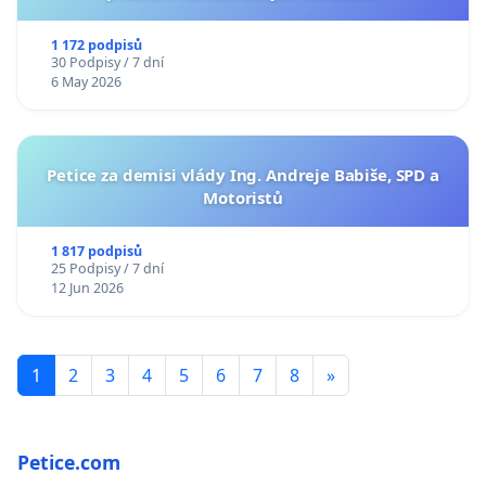
1 172 podpisů
30 Podpisy / 7 dní
6 May 2026
Petice za demisi vlády Ing. Andreje Babiše, SPD a
Motoristů
1 817 podpisů
25 Podpisy / 7 dní
12 Jun 2026
1
2
3
4
5
6
7
8
»
Petice.com