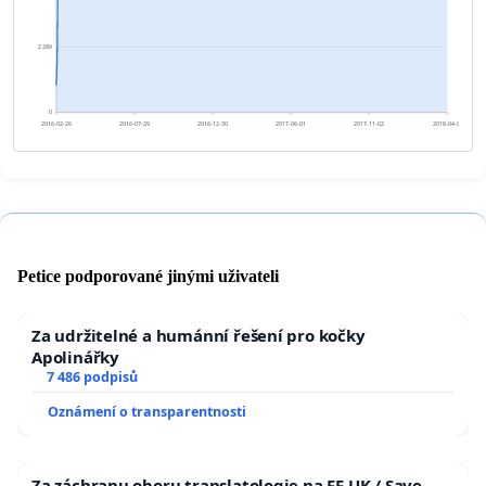
2 289
0
2016-02-26
2016-07-29
2016-12-30
2017-06-01
2017-11-02
2018-04-05
Petice podporované jinými uživateli
Za udržitelné a humánní řešení pro kočky
Apolinářky
7 486 podpisů
Oznámení o transparentnosti
Za záchranu oboru translatologie na FF UK / Save