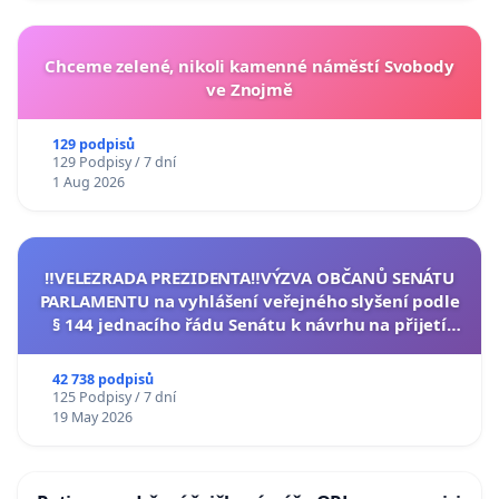
Chceme zelené, nikoli kamenné náměstí Svobody
ve Znojmě
129 podpisů
129 Podpisy / 7 dní
1 Aug 2026
‼️VELEZRADA PREZIDENTA‼️VÝZVA OBČANŮ SENÁTU
PARLAMENTU na vyhlášení veřejného slyšení podle
§ 144 jednacího řádu Senátu k návrhu na přijetí
usnesení k podání ústavní žaloby na prezidenta
republiky
42 738 podpisů
125 Podpisy / 7 dní
19 May 2026