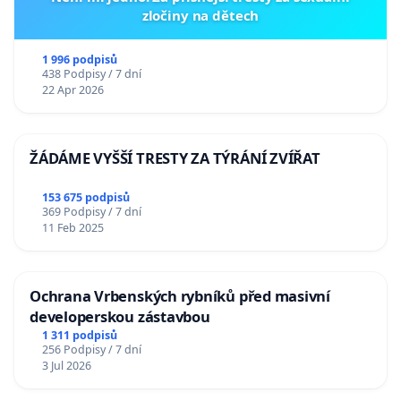
zločiny na dětech
1 996 podpisů
438 Podpisy / 7 dní
22 Apr 2026
ŽÁDÁME VYŠŠÍ TRESTY ZA TÝRÁNÍ ZVÍŘAT
153 675 podpisů
369 Podpisy / 7 dní
11 Feb 2025
Ochrana Vrbenských rybníků před masivní
developerskou zástavbou
1 311 podpisů
256 Podpisy / 7 dní
3 Jul 2026