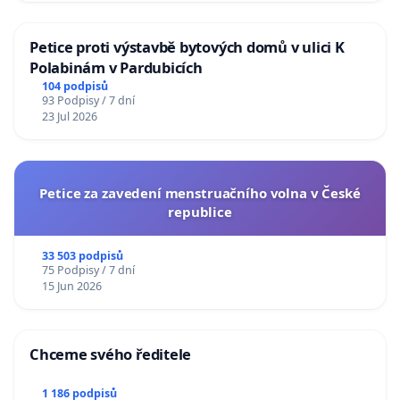
Petice proti výstavbě bytových domů v ulici K
Polabinám v Pardubicích
104 podpisů
93 Podpisy / 7 dní
23 Jul 2026
Petice za zavedení menstruačního volna v České
republice
33 503 podpisů
75 Podpisy / 7 dní
15 Jun 2026
Chceme svého ředitele
1 186 podpisů