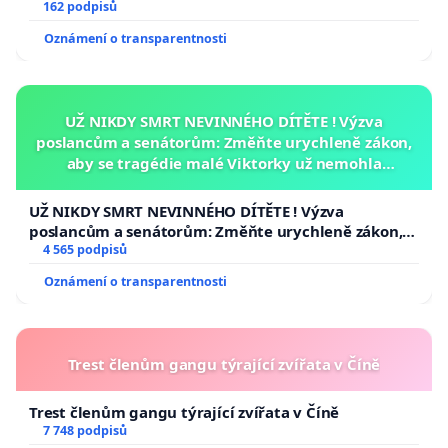
162 podpisů
Oznámení o transparentnosti
UŽ NIKDY SMRT NEVINNÉHO DÍTĚTE ! Výzva
poslancům a senátorům: Změňte urychleně zákon,
aby se tragédie malé Viktorky už nemohla
opakovat!
UŽ NIKDY SMRT NEVINNÉHO DÍTĚTE ! Výzva
poslancům a senátorům: Změňte urychleně zákon,
aby se tragédie malé Viktorky už nemohla opakovat!
4 565 podpisů
Oznámení o transparentnosti
Trest členům gangu týrající zvířata v Číně
Trest členům gangu týrající zvířata v Číně
7 748 podpisů