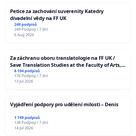
Petice za zachování suverenity Katedry
divadelní vědy na FF UK
249 podpisů
249 Podpisy / 7 dní
6 Aug 2026
Za záchranu oboru translatologie na FF UK /
Save Translation Studies at the Faculty of Arts,
Charles University
8 194 podpisů
176 Podpisy / 7 dní
13 Jul 2026
Vyjádření podpory pro udělení milosti – Denis
1 749 podpisů
138 Podpisy / 7 dní
14 Jul 2026