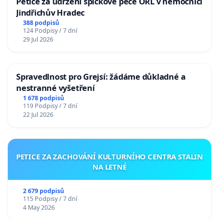
Petice za udržení špičkové péče ORL v nemocnici
Jindřichův Hradec
388 podpisů
124 Podpisy / 7 dní
29 Jul 2026
Spravedlnost pro Grejsí: žádáme důkladné a
nestranné vyšetření
1 678 podpisů
119 Podpisy / 7 dní
22 Jul 2026
PETICE ZA ZACHOVÁNÍ KULTURNÍHO CENTRA STALIN
NA LETNÉ
2 679 podpisů
115 Podpisy / 7 dní
4 May 2026