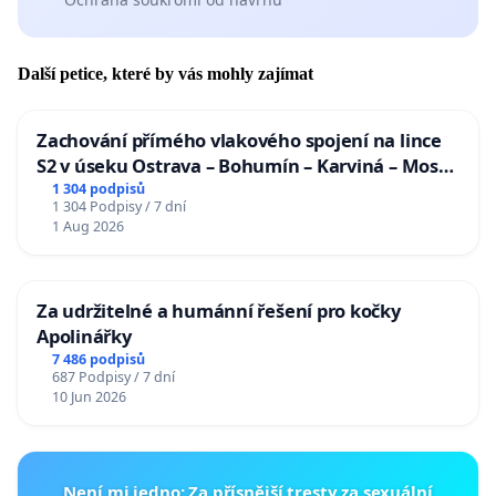
Další petice, které by vás mohly zajímat
Zachování přímého vlakového spojení na lince
S2 v úseku Ostrava – Bohumín – Karviná – Mosty
u Jablunkova
1 304 podpisů
1 304 Podpisy / 7 dní
1 Aug 2026
Za udržitelné a humánní řešení pro kočky
Apolinářky
7 486 podpisů
687 Podpisy / 7 dní
10 Jun 2026
Není mi jedno: Za přísnější tresty za sexuální