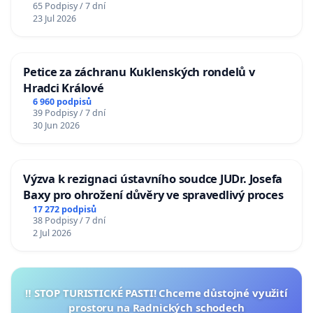
65 Podpisy / 7 dní
23 Jul 2026
Petice za záchranu Kuklenských rondelů v
Hradci Králové
6 960 podpisů
39 Podpisy / 7 dní
30 Jun 2026
Výzva k rezignaci ústavního soudce JUDr. Josefa
Baxy pro ohrožení důvěry ve spravedlivý proces
17 272 podpisů
38 Podpisy / 7 dní
2 Jul 2026
‼️ STOP TURISTICKÉ PASTI! Chceme důstojné využití
prostoru na Radnických schodech