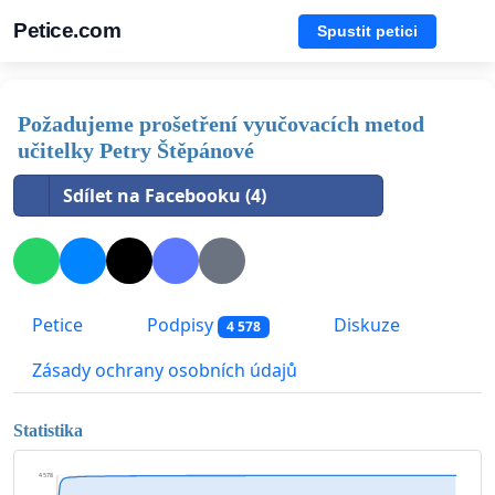
Petice.com
Spustit petici
Požadujeme prošetření vyučovacích metod
učitelky Petry Štěpánové
Sdílet na Facebooku (4)
Petice
Podpisy
Diskuze
4 578
Zásady ochrany osobních údajů
Statistika
4 578