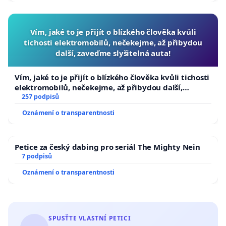
Vím, jaké to je přijít o blízkého člověka kvůli
tichosti elektromobilů, nečekejme, až přibydou
další, zaveďme slyšitelná auta!
Vím, jaké to je přijít o blízkého člověka kvůli tichosti
elektromobilů, nečekejme, až přibydou další,
zaveďme slyšitelná auta!
257 podpisů
Oznámení o transparentnosti
Petice za český dabing pro seriál The Mighty Nein
7 podpisů
Oznámení o transparentnosti
SPUSŤTE VLASTNÍ PETICI