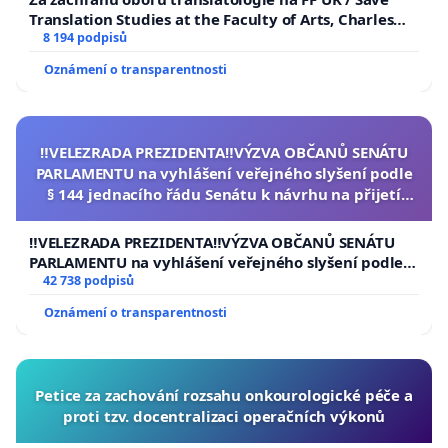
Translation Studies at the Faculty of Arts, Charles
University
8 194 podpisů
Oznámení o transparentnosti
‼️VELEZRADA PREZIDENTA‼️VÝZVA OBČANŮ SENÁTU
PARLAMENTU na vyhlášení veřejného slyšení podle
§ 144 jednacího řádu Senátu k návrhu na přijetí
usnesení k podání ústavní žaloby na prezidenta
republiky
‼️VELEZRADA PREZIDENTA‼️VÝZVA OBČANŮ SENÁTU
PARLAMENTU na vyhlášení veřejného slyšení podle §
144 jednacího řádu Senátu k návrhu na přijetí
42 738 podpisů
usnesení k podání ústavní žaloby na prezidenta
Oznámení o transparentnosti
republiky
Petice za zachování rozsahu onkourologické péče a
proti tzv. docentralizaci operačních výkonů