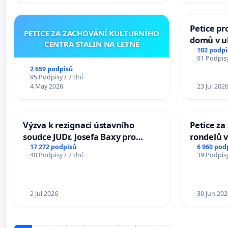
Petice pr
PETICE ZA ZACHOVÁNÍ KULTURNÍHO
domů v ul
CENTRA STALIN NA LETNÉ
Pardubic
102 podpi
91 Podpisy
2 659 podpisů
95 Podpisy / 7 dní
4 May 2026
23 Jul 202
Výzva k rezignaci ústavního
Petice z
soudce JUDr. Josefa Baxy pro
rondelů v
ohrožení důvěry ve spravedlivý
17 272 podpisů
6 960 pod
40 Podpisy / 7 dní
39 Podpisy
proces
2 Jul 2026
30 Jun 202