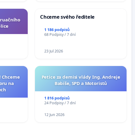
Chceme svého ředitele
truačního
lice
1 186 podpisů
68 Podpisy / 7 dní
23 Jul 2026
I! Chceme
Petice za demisi vlády Ing. Andreje
toru na
Babiše, SPD a Motoristů
ech
1 816 podpisů
24 Podpisy / 7 dní
12 Jun 2026