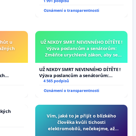
1 991 podpisů
Oznámení o transparentnosti
lhůt u
UŽ NIKDY SMRT NEVINNÉHO DÍTĚTE !
važných
Výzva poslancům a senátorům:
Změňte urychleně zákon, aby se
tragédie malé Viktorky už nemohla
opakovat!
u
UŽ NIKDY SMRT NEVINNÉHO DÍTĚTE !
ých
Výzva poslancům a senátorům:
Změňte urychleně zákon, aby se
4 565 podpisů
tragédie malé Viktorky už nemohla
Oznámení o transparentnosti
opakovat!
ských
Vím, jaké to je přijít o blízkého
člověka kvůli tichosti
elektromobilů, nečekejme, až
přibydou další, zaveďme slyšitelná