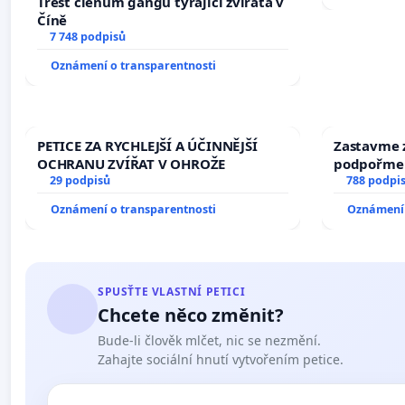
Trest členům gangu týrající zvířata v
Číně
7 748 podpisů
Oznámení o transparentnosti
PETICE ZA RYCHLEJŠÍ A ÚČINNĚJŠÍ
Zastavme z
OCHRANU ZVÍŘAT V OHROŽE
podpořme 
29 podpisů
788 podpi
Oznámení o transparentnosti
Oznámení 
SPUSŤTE VLASTNÍ PETICI
Chcete něco změnit?
Bude-li člověk mlčet, nic se nezmění.
Zahajte sociální hnutí vytvořením petice.