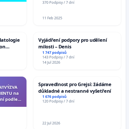
370 Podpisy / 7 dní
11 Feb 2025
latologie
Vyjádření podpory pro udělení
ion
milosti – Denis
Arts,
1 747 podpisů
143 Podpisy / 7 dní
14 Jul 2026
Spravedlnost pro Grejsí: žádáme
A‼️VÝZVA
důkladné a nestranné vyšetření
ENTU na
1 676 podpisů
ní podle §
120 Podpisy / 7 dní
u k návrhu
ní ústavní
epubliky
22 Jul 2026