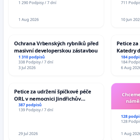
1 290 Podpisy / 7 dní
711 Podpis
Mosty u Jablunkova
1 Aug 2026
10 Jun 202
Ochrana Vrbenských rybníků před
Petice za
masivní developerskou zástavbou
Katedry d
1 310 podpisů
184 podpi
338 Podpisy / 7 dní
184 Podpis
3 Jul 2026
6 Aug 202
Petice za udržení špičkové péče
Chceme 
ORL v nemocnici Jindřichův
náměs
Hradec
387 podpisů
139 Podpisy / 7 dní
128 podpi
128 Podpis
29 Jul 2026
1 Aug 202