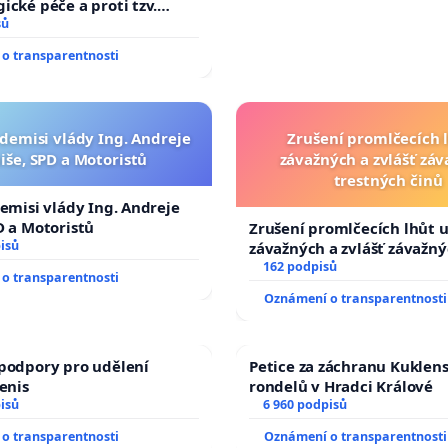
ické péče a proti tzv.
zaci operačních výkonů
sů
o transparentnosti
 demisi vlády Ing. Andreje
Zrušení promlčecích 
iše, SPD a Motoristů
závažných a zvlášť zá
trestných činů
demisi vlády Ing. Andreje
D a Motoristů
Zrušení promlčecích lhůt 
isů
závažných a zvlášť závažn
trestných činů
162 podpisů
o transparentnosti
Oznámení o transparentnosti
podpory pro udělení
Petice za záchranu Kuklen
Denis
rondelů v Hradci Králové
isů
6 960 podpisů
o transparentnosti
Oznámení o transparentnosti