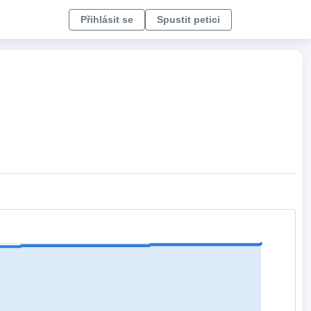
Přihlásit se
Spustit petici