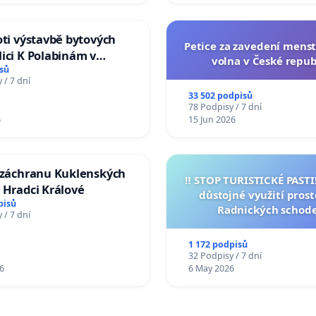
oti výstavbě bytových
Petice za zavedení mens
ici K Polabinám v
volna v České repub
ích
sů
 / 7 dní
33 502 podpisů
78 Podpisy / 7 dní
6
15 Jun 2026
a záchranu Kuklenských
‼️ STOP TURISTICKÉ PAST
 Hradci Králové
důstojné využití pros
pisů
Radnických schod
 / 7 dní
1 172 podpisů
32 Podpisy / 7 dní
6
6 May 2026