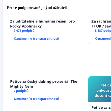
Petice podporované jinými uživateli
Za udržitelné a humánní řešení pro
Za záchran
kočky Apolinářky
FF UK / Sa
7 471 podpisů
the Faculty
8 187 podp
University
Oznámení o transparentnosti
Oznámení 
Petice za český dabing pro seriál The
Petic
Mighty Nein
onkouro
7 podpisů
docentra
Oznámení o transparentnosti
Petice za 