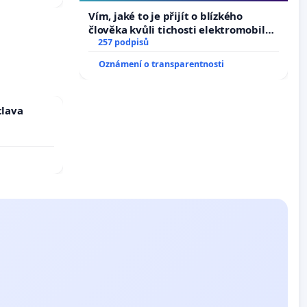
auta!
Vím, jaké to je přijít o blízkého
člověka kvůli tichosti elektromobilů,
nečekejme, až přibydou další,
257 podpisů
zaveďme slyšitelná auta!
Oznámení o transparentnosti
clava