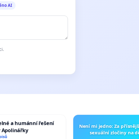
ěno AI
ci.
elné a humánní řešení
Není mi jedno: Za přísnějš
 Apolinářky
sexuální zločiny na 
pisů