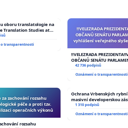
u oboru translatologie na
‼️VELEZRADA PREZIDENT
ve Translation Studies at
OBČANŮ SENÁTU PARLAM
 of Arts, Charles
isů
vyhlášení veřejného slyše
o transparentnosti
144 jednacího řádu Senát
na přijetí usnesení k podá
‼️VELEZRADA PREZIDENTA‼️
žaloby na prezidenta r
OBČANŮ SENÁTU PARLAME
vyhlášení veřejného slyšen
42 736 podpisů
144 jednacího řádu Senátu
Oznámení o transparentnosti
na přijetí usnesení k podá
žaloby na prezidenta repu
Ochrana Vrbenských rybní
e za zachování rozsahu
masivní developerskou zá
logické péče a proti tzv.
1 310 podpisů
lizaci operačních výkonů
Oznámení o transparentnosti
zachování rozsahu