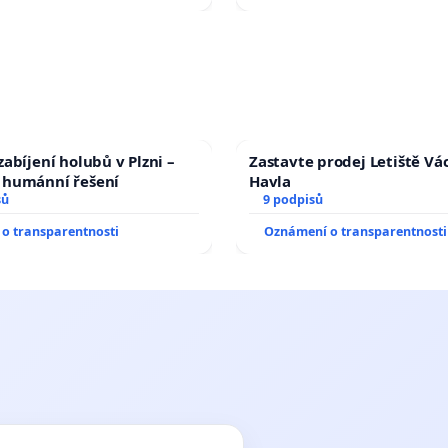
abíjení holubů v Plzni –
Zastavte prodej Letiště Vá
humánní řešení
Havla
sů
9 podpisů
o transparentnosti
Oznámení o transparentnosti