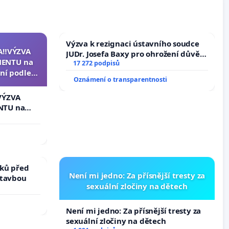
Výzva k rezignaci ústavního soudce
A‼️VÝZVA
JUDr. Josefa Baxy pro ohrožení důvěry
ENTU na
ve spravedlivý proces
17 272 podpisů
ní podle §
Oznámení o transparentnosti
u k návrhu
ní ústavní
VÝZVA
epubliky
NTU na
í podle §
 k návrhu
ní ústavní
bliky
ků před
Není mi jedno: Za přísnější tresty za
stavbou
sexuální zločiny na dětech
Není mi jedno: Za přísnější tresty za
sexuální zločiny na dětech