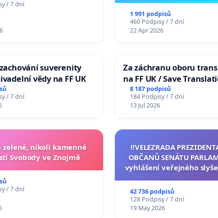
y / 7 dní
1 991 podpisů
460 Podpisy / 7 dní
6
22 Apr 2026
 zachování suverenity
Za záchranu oboru trans
ivadelní vědy na FF UK
na FF UK / Save Translat
Studies at the Faculty of 
sů
8 187 podpisů
y / 7 dní
184 Podpisy / 7 dní
Charles University
6
13 Jul 2026
zelené, nikoli kamenné
‼️VELEZRADA PREZIDENT
tí Svobody ve Znojmě
OBČANŮ SENÁTU PARLAM
vyhlášení veřejného slyše
144 jednacího řádu Senát
sů
na přijetí usnesení k podá
y / 7 dní
42 736 podpisů
žaloby na prezidenta r
128 Podpisy / 7 dní
6
19 May 2026