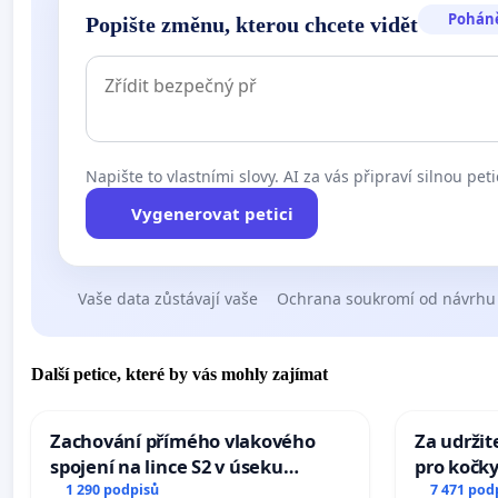
Pohán
Popište změnu, kterou chcete vidět
Napište to vlastními slovy. AI za vás připraví silnou peti
Vygenerovat petici
Vaše data zůstávají vaše
Ochrana soukromí od návrhu
Další petice, které by vás mohly zajímat
Zachování přímého vlakového
Za udržit
spojení na lince S2 v úseku
pro kočky
Ostrava – Bohumín – Karviná –
1 290 podpisů
7 471 pod