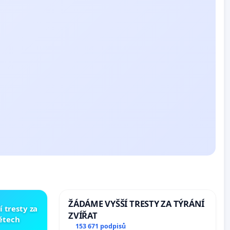
ŽÁDÁME VYŠŠÍ TRESTY ZA TÝRÁNÍ
í tresty za
ZVÍŘAT
dětech
153 671 podpisů