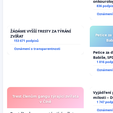
onkourolog
docentrali
836 podpi
Oznámení 
ŽÁDÁME VYŠŠÍ TRESTY ZA TÝRÁNÍ
Petice za
ZVÍŘAT
Bab
153 671 podpisů
Oznámení o transparentnosti
Petice za 
Babiše, SP
1 816 podp
Oznámení 
Vyjádření 
Trest členům gangu týrající zvířata
milosti – 
v Číně
1 747 podp
Oznámení 