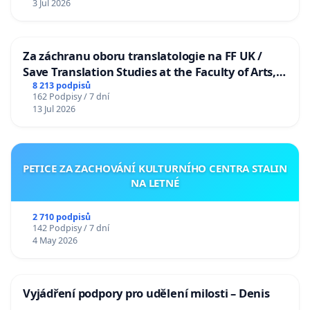
3 Jul 2026
Za záchranu oboru translatologie na FF UK /
Save Translation Studies at the Faculty of Arts,
Charles University
8 213 podpisů
162 Podpisy / 7 dní
13 Jul 2026
PETICE ZA ZACHOVÁNÍ KULTURNÍHO CENTRA STALIN
NA LETNÉ
2 710 podpisů
142 Podpisy / 7 dní
4 May 2026
Vyjádření podpory pro udělení milosti – Denis