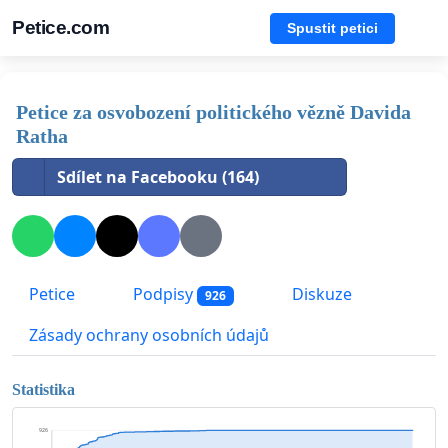
Petice.com
Spustit petici
Petice za osvobození politického vězně Davida
Ratha
Sdílet na Facebooku (164)
Petice
Podpisy
Diskuze
926
Zásady ochrany osobních údajů
Statistika
926