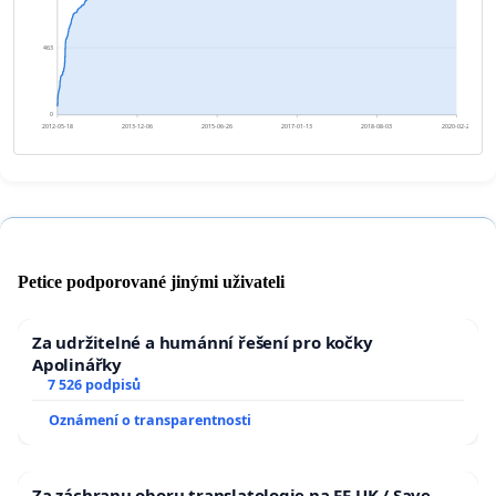
463
0
2012-05-18
2013-12-06
2015-06-26
2017-01-13
2018-08-03
2020-02-21
Petice podporované jinými uživateli
Za udržitelné a humánní řešení pro kočky
Apolinářky
7 526 podpisů
Oznámení o transparentnosti
Za záchranu oboru translatologie na FF UK / Save