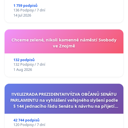
1 759 podpisů
136 Podpisy / 7 dní
14 Jul 2026
Chceme zelené, nikoli kamenné náměstí Svobody
ve Znojmě
132 podpisů
132 Podpisy / 7 dní
1 Aug 2026
‼️VELEZRADA PREZIDENTA‼️VÝZVA OBČANŮ SENÁTU
PARLAMENTU na vyhlášení veřejného slyšení podle
§ 144 jednacího řádu Senátu k návrhu na přijetí
usnesení k podání ústavní žaloby na prezidenta
republiky
42 744 podpisů
120 Podpisy / 7 dní