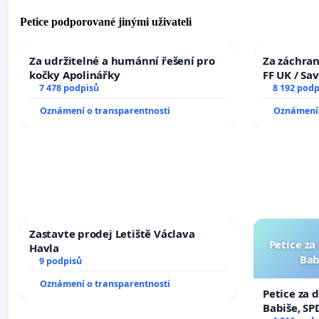
Petice podporované jinými uživateli
Za udržitelné a humánní řešení pro
Za záchran
kočky Apolinářky
FF UK / Sa
7 478 podpisů
the Faculty
8 192 podp
University
Oznámení o transparentnosti
Oznámení 
Zastavte prodej Letiště Václava
Petice za
Havla
Bab
9 podpisů
Oznámení o transparentnosti
Petice za 
Babiše, SP