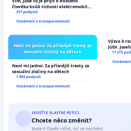
Vím, jaké to je přijít o blízkého
člověka kvůli tichosti elektromobilů,
nečekejme, až přibydou další,
257 podpisů
zaveďme slyšitelná auta!
Oznámení o transparentnosti
Výzva k re
Není mi jedno: Za přísnější tresty za
JUDr. Jose
sexuální zločiny na dětech
ve spraved
17 272 pod
Oznámení 
Není mi jedno: Za přísnější tresty za
sexuální zločiny na dětech
1 994 podpisů
Oznámení o transparentnosti
SPUSŤTE VLASTNÍ PETICI
Chcete něco změnit?
Bude-li člověk mlčet, nic se nezmění.