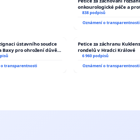
Petice za zachování rozsah
onkourologické péče a prot
docentralizaci operačních
838 podpisů
Oznámení o transparentnosti
zignaci ústavního soudce
Petice za záchranu Kuklen
fa Baxy pro ohrožení důvěry
rondelů v Hradci Králové
livý proces
pisů
6 960 podpisů
o transparentnosti
Oznámení o transparentnosti