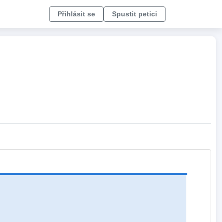
Přihlásit se
Spustit petici