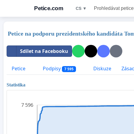
Petice.com
Prohledávat petice
CS ▼
Petice na podporu prezidentského kandidáta T
Sdílet na Facebooku
Petice
Podpisy
Diskuze
Zásad
7 595
Statistika
7 596