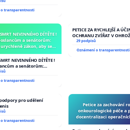
isů
o transparentnosti
PETICE ZA RYCHLEJŠÍ A ÚČI
 SMRT NEVINNÉHO DÍTĚTE !
OCHRANU ZVÍŘAT V OHRO
poslancům a senátorům:
29 podpisů
urychleně zákon, aby se
Oznámení o transparentnosti
malé Viktorky už nemohla
opakovat!
SMRT NEVINNÉHO DÍTĚTE !
lancům a senátorům:
ychleně zákon, aby se
isů
malé Viktorky už nemohla
o transparentnosti
podpory pro udělení
Petice za zachování r
Denis
onkourologické péče a pr
isů
docentralizaci operační
o transparentnosti