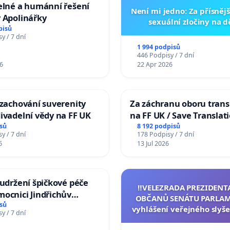
elné a humánní řešení
Není mi jedno: Za přísnějš
 Apolinářky
sexuální zločiny na 
pisů
y / 7 dní
1 994 podpisů
446 Podpisy / 7 dní
6
22 Apr 2026
 zachování suverenity
Za záchranu oboru trans
ivadelní vědy na FF UK
na FF UK / Save Translat
Studies at the Faculty of 
sů
8 192 podpisů
y / 7 dní
178 Podpisy / 7 dní
Charles University
6
13 Jul 2026
 udržení špičkové péče
‼️VELEZRADA PREZIDENT
ocnici Jindřichův
OBČANŮ SENÁTU PARLAM
sů
vyhlášení veřejného slyše
y / 7 dní
144 jednacího řádu Senát