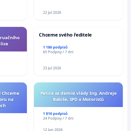
ní ústavní
epubliky
22 Jul 2026
Chceme svého ředitele
truačního
lice
1 186 podpisů
65 Podpisy / 7 dní
23 Jul 2026
I! Chceme
Petice za demisi vlády Ing. Andreje
toru na
Babiše, SPD a Motoristů
ech
1 816 podpisů
24 Podpisy / 7 dní
12 Jun 2026