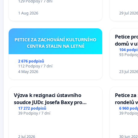
129 Podpisy / 7 dní
1 Aug 2026
29 Jul 202
Petice pr
PETICE ZA ZACHOVÁNÍ KULTURNÍHO
domů v ul
CENTRA STALIN NA LETNÉ
Pardubic
104 podpi
93 Podpisy
2 676 podpisů
112 Podpisy / 7 dní
4 May 2026
23 Jul 202
Výzva k rezignaci ústavního
Petice z
soudce JUDr. Josefa Baxy pro
rondelů v
ohrožení důvěry ve spravedlivý
17 272 podpisů
6 960 pod
39 Podpisy / 7 dní
39 Podpisy
proces
2 Jul 2026
30 Jun 202