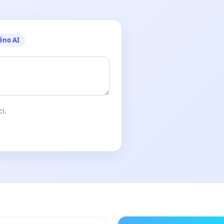
ěno AI
ci.