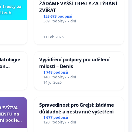
ŽÁDÁME VYŠŠÍ TRESTY ZA TÝRÁNÍ
í tresty za
ZVÍŘAT
dětech
153 673 podpisů
369 Podpisy / 7 dní
11 Feb 2025
latologie
Vyjádření podpory pro udělení
ion
milosti – Denis
Arts,
1 748 podpisů
140 Podpisy / 7 dní
14 Jul 2026
Spravedlnost pro Grejsí: žádáme
A‼️VÝZVA
důkladné a nestranné vyšetření
ENTU na
1 677 podpisů
ní podle §
120 Podpisy / 7 dní
u k návrhu