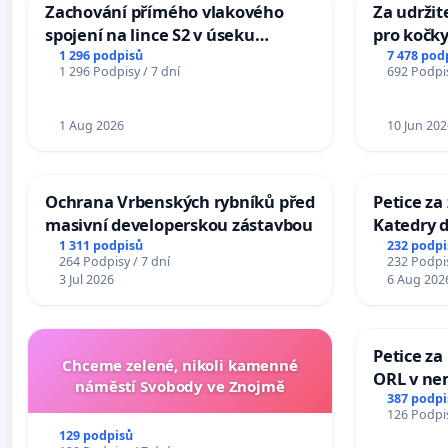
Zachování přímého vlakového
Za udržit
spojení na lince S2 v úseku
pro kočky
Ostrava – Bohumín – Karviná –
1 296 podpisů
7 478 pod
1 296 Podpisy / 7 dní
692 Podpis
Mosty u Jablunkova
1 Aug 2026
10 Jun 202
Ochrana Vrbenských rybníků před
Petice za
masivní developerskou zástavbou
Katedry d
1 311 podpisů
232 podpi
264 Podpisy / 7 dní
232 Podpis
3 Jul 2026
6 Aug 202
Petice za
Chceme zelené, nikoli kamenné
ORL v nem
náměstí Svobody ve Znojmě
Hradec
387 podpi
126 Podpis
129 podpisů