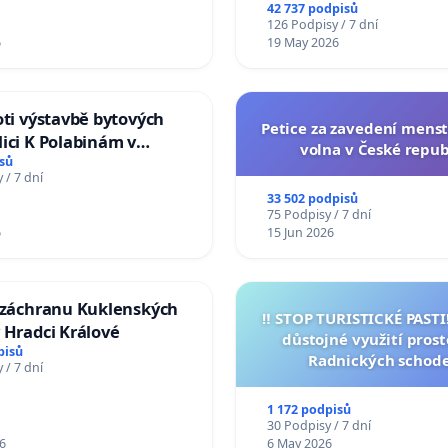
na přijetí usnesení k podá
42 737 podpisů
žaloby na prezidenta r
126 Podpisy / 7 dní
6
19 May 2026
oti výstavbě bytových
Petice za zavedení mens
ici K Polabinám v
volna v České repub
ích
sů
 / 7 dní
33 502 podpisů
75 Podpisy / 7 dní
6
15 Jun 2026
a záchranu Kuklenských
‼️ STOP TURISTICKÉ PAST
 Hradci Králové
důstojné využití pros
pisů
Radnických schod
 / 7 dní
1 172 podpisů
30 Podpisy / 7 dní
6
6 May 2026