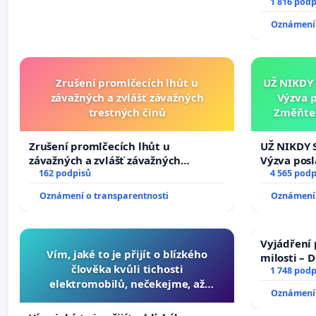
1 816 podp
Oznámení 
Zrušení promlčecích lhůt u
UŽ NIKDY
závažných a zvlášť závažných
Výzva 
trestných činů
Změňte 
tragédie 
Zrušení promlčecích lhůt u
UŽ NIKDY 
závažných a zvlášť závažných
Výzva pos
trestných činů
162 podpisů
Změňte ur
4 565 podp
tragédie 
Oznámení o transparentnosti
Oznámení 
opakovat!
Vyjádření 
Vím, jaké to je přijít o blízkého
milosti – 
člověka kvůli tichosti
1 748 podp
elektromobilů, nečekejme, až
Oznámení 
přibydou další, zaveďme slyšitelná
auta!