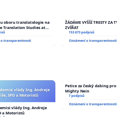
u oboru translatologie na
ŽÁDÁME VYŠŠÍ TRESTY ZA 
ve Translation Studies at
ZVÍŘAT
 of Arts, Charles
isů
153 673 podpisů
o transparentnosti
Oznámení o transparentnosti
Petice za český dabing pro 
 demisi vlády Ing. Andreje
Mighty Nein
iše, SPD a Motoristů
7 podpisů
Oznámení o transparentnosti
demisi vlády Ing. Andreje
D a Motoristů