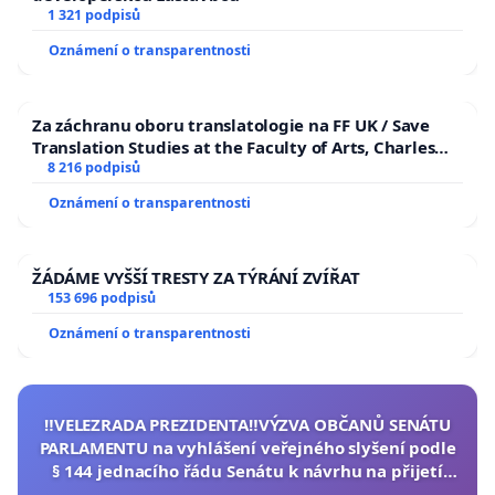
1 321 podpisů
Oznámení o transparentnosti
Za záchranu oboru translatologie na FF UK / Save
Translation Studies at the Faculty of Arts, Charles
University
8 216 podpisů
Oznámení o transparentnosti
ŽÁDÁME VYŠŠÍ TRESTY ZA TÝRÁNÍ ZVÍŘAT
153 696 podpisů
Oznámení o transparentnosti
‼️VELEZRADA PREZIDENTA‼️VÝZVA OBČANŮ SENÁTU
PARLAMENTU na vyhlášení veřejného slyšení podle
§ 144 jednacího řádu Senátu k návrhu na přijetí
usnesení k podání ústavní žaloby na prezidenta