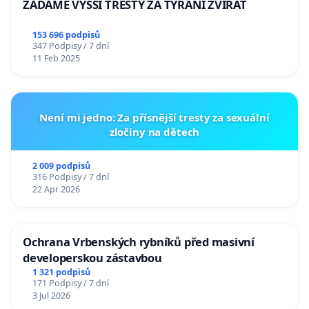
ŽÁDÁME VYŠŠÍ TRESTY ZA TÝRÁNÍ ZVÍŘAT
153 696 podpisů
347 Podpisy / 7 dní
11 Feb 2025
Není mi jedno: Za přísnější tresty za sexuální
zločiny na dětech
2 009 podpisů
316 Podpisy / 7 dní
22 Apr 2026
Ochrana Vrbenských rybníků před masivní
developerskou zástavbou
1 321 podpisů
171 Podpisy / 7 dní
3 Jul 2026