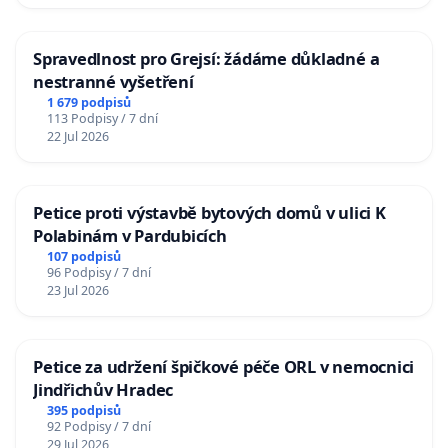
Spravedlnost pro Grejsí: žádáme důkladné a
nestranné vyšetření
1 679 podpisů
113 Podpisy / 7 dní
22 Jul 2026
Petice proti výstavbě bytových domů v ulici K
Polabinám v Pardubicích
107 podpisů
96 Podpisy / 7 dní
23 Jul 2026
Petice za udržení špičkové péče ORL v nemocnici
Jindřichův Hradec
395 podpisů
92 Podpisy / 7 dní
29 Jul 2026