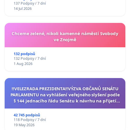
137 Podpisy / 7 dní
14 Jul 2026
Chceme zelené, nikoli kamenné náměstí Svobody
ve Znojmě
132 podpisů
132 Podpisy / 7 dní
1 Aug 2026
‼️VELEZRADA PREZIDENTA‼️VÝZVA OBČANŮ SENÁTU
PARLAMENTU na vyhlášení veřejného slyšení podle
§ 144 jednacího řádu Senátu k návrhu na přijetí
usnesení k podání ústavní žaloby na prezidenta
republiky
42 745 podpisů
118 Podpisy / 7 dní
19 May 2026