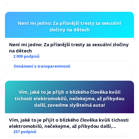
Není mi jedno: Za přísnější tresty za sexuální
zločiny na dětech
Není mi jedno: Za přísnější tresty za sexuální zločiny
na dětech
2 009 podpisů
Oznámení o transparentnosti
Vím, jaké to je přijít o blízkého člověka kvůli
tichosti elektromobilů, nečekejme, až přibydou
další, zaveďme slyšitelná auta!
Vím, jaké to je přijít o blízkého člověka kvůli tichosti
elektromobilů, nečekejme, až přibydou další,
zaveďme slyšitelná auta!
257 podpisů