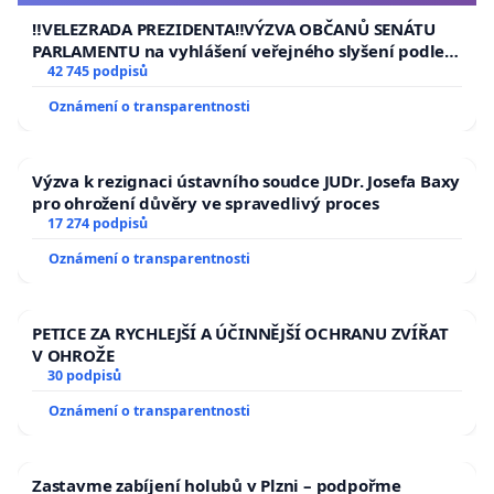
republiky
‼️VELEZRADA PREZIDENTA‼️VÝZVA OBČANŮ SENÁTU
PARLAMENTU na vyhlášení veřejného slyšení podle §
144 jednacího řádu Senátu k návrhu na přijetí
42 745 podpisů
usnesení k podání ústavní žaloby na prezidenta
Oznámení o transparentnosti
republiky
Výzva k rezignaci ústavního soudce JUDr. Josefa Baxy
pro ohrožení důvěry ve spravedlivý proces
17 274 podpisů
Oznámení o transparentnosti
PETICE ZA RYCHLEJŠÍ A ÚČINNĚJŠÍ OCHRANU ZVÍŘAT
V OHROŽE
30 podpisů
Oznámení o transparentnosti
Zastavme zabíjení holubů v Plzni – podpořme