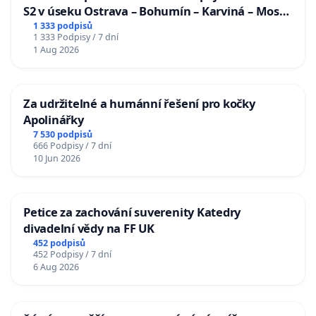
S2 v úseku Ostrava – Bohumín – Karviná – Mosty
u Jablunkova
1 333 podpisů
1 333 Podpisy / 7 dní
1 Aug 2026
Za udržitelné a humánní řešení pro kočky
Apolinářky
7 530 podpisů
666 Podpisy / 7 dní
10 Jun 2026
Petice za zachování suverenity Katedry
divadelní vědy na FF UK
452 podpisů
452 Podpisy / 7 dní
6 Aug 2026