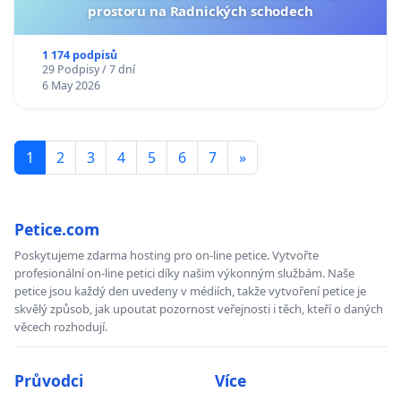
prostoru na Radnických schodech
1 174 podpisů
29 Podpisy / 7 dní
6 May 2026
1
2
3
4
5
6
7
»
Petice.com
Poskytujeme zdarma hosting pro on-line petice. Vytvořte
profesionální on-line petici díky našim výkonným službám. Naše
petice jsou každý den uvedeny v médiích, takže vytvoření petice je
skvělý způsob, jak upoutat pozornost veřejnosti i těch, kteří o daných
věcech rozhodují.
Průvodci
Více