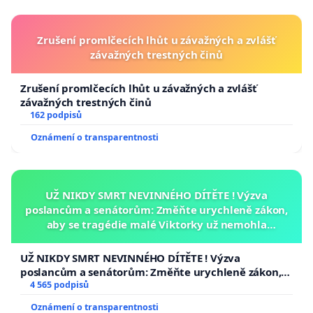
Zrušení promlčecích lhůt u závažných a zvlášť
závažných trestných činů
Zrušení promlčecích lhůt u závažných a zvlášť
závažných trestných činů
162 podpisů
Oznámení o transparentnosti
UŽ NIKDY SMRT NEVINNÉHO DÍTĚTE ! Výzva
poslancům a senátorům: Změňte urychleně zákon,
aby se tragédie malé Viktorky už nemohla
opakovat!
UŽ NIKDY SMRT NEVINNÉHO DÍTĚTE ! Výzva
poslancům a senátorům: Změňte urychleně zákon,
aby se tragédie malé Viktorky už nemohla opakovat!
4 565 podpisů
Oznámení o transparentnosti