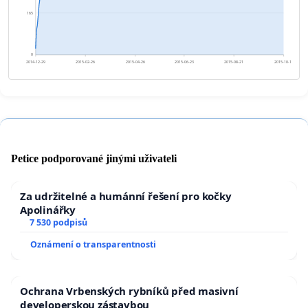
165
0
2014-12-29
2015-02-26
2015-04-26
2015-06-23
2015-08-21
2015-10-19
Petice podporované jinými uživateli
Za udržitelné a humánní řešení pro kočky
Apolinářky
7 530 podpisů
Oznámení o transparentnosti
Ochrana Vrbenských rybníků před masivní
developerskou zástavbou