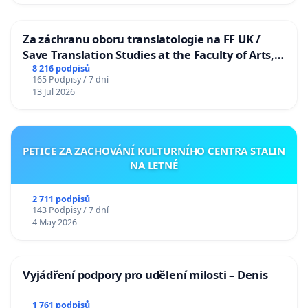
Za záchranu oboru translatologie na FF UK /
Save Translation Studies at the Faculty of Arts,
Charles University
8 216 podpisů
165 Podpisy / 7 dní
13 Jul 2026
PETICE ZA ZACHOVÁNÍ KULTURNÍHO CENTRA STALIN
NA LETNÉ
2 711 podpisů
143 Podpisy / 7 dní
4 May 2026
Vyjádření podpory pro udělení milosti – Denis
1 761 podpisů