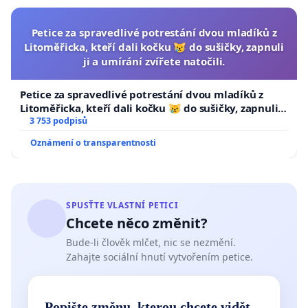
Petice za spravedlivé potrestání dvou mladíků z
Litoměřicka, kteří dali kočku 😿 do sušičky, zapnuli
ji a umírání zvířete natočili.
Petice za spravedlivé potrestání dvou mladíků z
Litoměřicka, kteří dali kočku 😿 do sušičky, zapnuli ji
a umírání zvířete natočili.
3 753 podpisů
Oznámení o transparentnosti
SPUSŤTE VLASTNÍ PETICI
Chcete něco změnit?
Bude-li člověk mlčet, nic se nezmění.
Zahajte sociální hnutí vytvořením petice.
Popište změnu, kterou chcete vidět