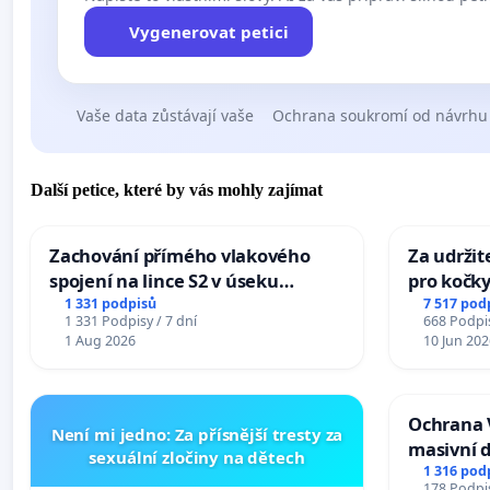
Vygenerovat petici
Vaše data zůstávají vaše
Ochrana soukromí od návrhu
Další petice, které by vás mohly zajímat
Zachování přímého vlakového
Za udržit
spojení na lince S2 v úseku
pro kočky
Ostrava – Bohumín – Karviná –
1 331 podpisů
7 517 pod
1 331 Podpisy / 7 dní
668 Podpis
Mosty u Jablunkova
1 Aug 2026
10 Jun 202
Ochrana 
Není mi jedno: Za přísnější tresty za
masivní 
sexuální zločiny na dětech
1 316 pod
178 Podpis