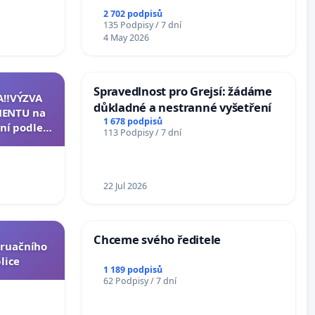
2 702 podpisů
135 Podpisy / 7 dní
4 May 2026
Spravedlnost pro Grejsí: žádáme
A‼️VÝZVA
důkladné a nestranné vyšetření
ENTU na
1 678 podpisů
ní podle §
113 Podpisy / 7 dní
u k návrhu
ní ústavní
epubliky
22 Jul 2026
Chceme svého ředitele
truačního
lice
1 189 podpisů
62 Podpisy / 7 dní