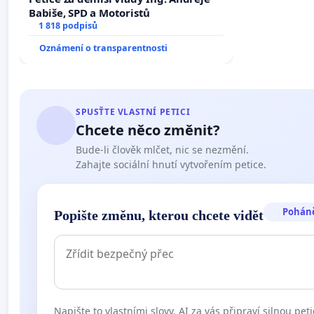
Babiše, SPD a Motoristů
1 818 podpisů
Oznámení o transparentnosti
SPUSŤTE VLASTNÍ PETICI
Chcete něco změnit?
Bude-li člověk mlčet, nic se nezmění.
Zahajte sociální hnutí vytvořením petice.
Pohán
Popište změnu, kterou chcete vidět
Napište to vlastními slovy. AI za vás připraví silnou peti