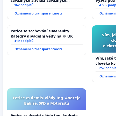
závažných a zvlášť závažných
Výzva pos
trestných činů
162 podpisů
Změňte ur
4 565 podp
tragédie 
Oznámení o transparentnosti
Oznámení 
opakovat!
Petice za zachování suverenity
Vím, ja
Katedry divadelní vědy na FF UK
čl
419 podpisů
elektr
Oznámení o transparentnosti
přibydou 
Vím, jaké t
člověka kv
nečekejme,
257 podpi
zaveďme sl
Oznámení 
Petice za demisi vlády Ing. Andreje
Babiše, SPD a Motoristů
Petice za demisi vlády Ing. Andreje