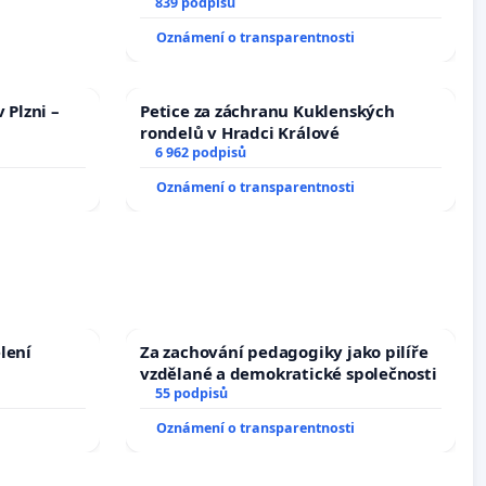
docentralizaci operačních výkonů
839 podpisů
Oznámení o transparentnosti
 Plzni –
Petice za záchranu Kuklenských
rondelů v Hradci Králové
6 962 podpisů
Oznámení o transparentnosti
lení
Za zachování pedagogiky jako pilíře
vzdělané a demokratické společnosti
55 podpisů
Oznámení o transparentnosti