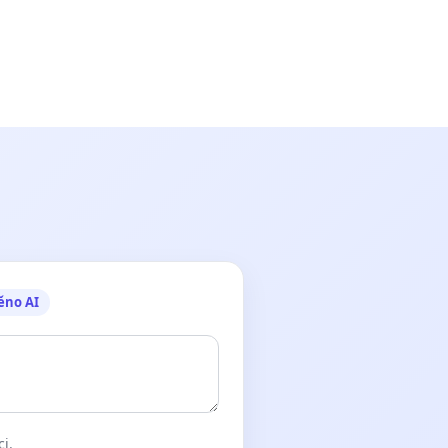
ěno AI
ci.