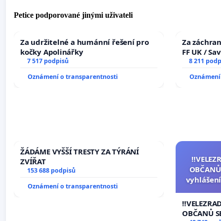
Petice podporované jinými uživateli
Za udržitelné a humánní řešení pro
Za záchran
kočky Apolinářky
FF UK / Sa
7 517 podpisů
the Faculty
8 211 podp
University
Oznámení o transparentnosti
Oznámení 
ŽÁDÁME VYŠŠÍ TRESTY ZA TÝRÁNÍ
‼️VELEZ
ZVÍŘAT
OBČANŮ
153 688 podpisů
vyhlášení
Oznámení o transparentnosti
144 jedna
na přijet
‼️VELEZRA
žaloby 
OBČANŮ S