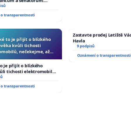
lancům a senátorům:
ychleně zákon, aby se
isů
malé Viktorky už nemohla
o transparentnosti
Zastavte prodej Letiště Vá
ké to je přijít o blízkého
Havla
ověka kvůli tichosti
9 podpisů
omobilů, nečekejme, až
Oznámení o transparentnosti
další, zaveďme slyšitelná
auta!
o je přijít o blízkého
ůli tichosti elektromobilů,
 až přibydou další,
sů
yšitelná auta!
o transparentnosti