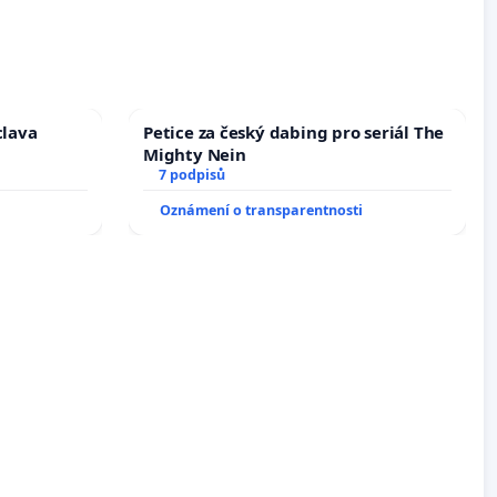
clava
Petice za český dabing pro seriál The
Mighty Nein
7 podpisů
Oznámení o transparentnosti