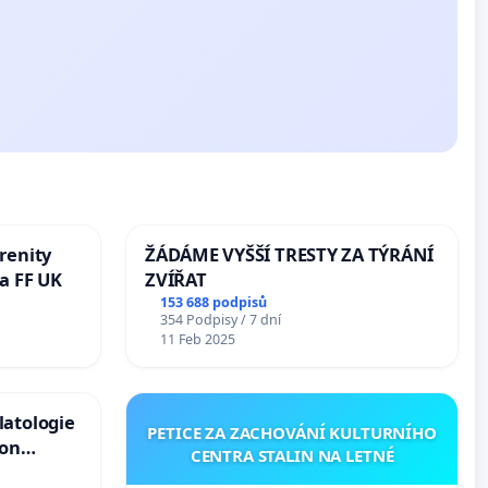
renity
ŽÁDÁME VYŠŠÍ TRESTY ZA TÝRÁNÍ
a FF UK
ZVÍŘAT
153 688 podpisů
354 Podpisy / 7 dní
11 Feb 2025
latologie
PETICE ZA ZACHOVÁNÍ KULTURNÍHO
ion
CENTRA STALIN NA LETNÉ
Arts,