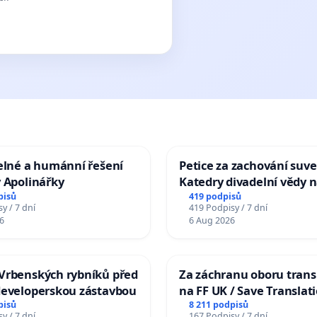
elné a humánní řešení
Petice za zachování suve
 Apolinářky
Katedry divadelní vědy n
pisů
419 podpisů
y / 7 dní
419 Podpisy / 7 dní
6
6 Aug 2026
Vrbenských rybníků před
Za záchranu oboru trans
developerskou zástavbou
na FF UK / Save Translat
Studies at the Faculty of 
pisů
8 211 podpisů
y / 7 dní
167 Podpisy / 7 dní