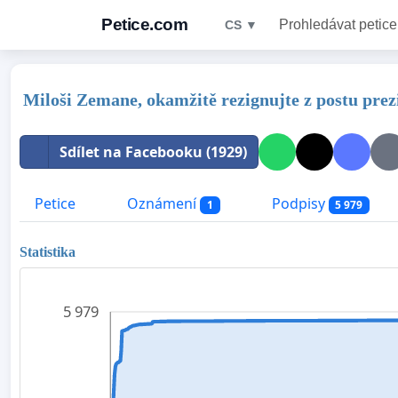
Petice.com
Prohledávat petice
CS ▼
Miloši Zemane, okamžitě rezignujte z postu prez
Sdílet na Facebooku (1929)
Petice
Oznámení
Podpisy
1
5 979
Statistika
5 979