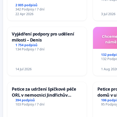
2 005 podpisů
342 Podpisy / 7 dní
22 Apr 2026
3 Jul 2026
Vyjádření podpory pro udělení
Chceme 
milosti – Denis
náměs
1 754 podpisů
134 Podpisy / 7 dní
132 podpi
132 Podpis
14 Jul 2026
1 Aug 202
Petice za udržení špičkové péče
Petice pr
ORL v nemocnici Jindřichův
domů v ul
Hradec
Pardubic
394 podpisů
106 podpi
103 Podpisy / 7 dní
95 Podpisy