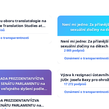
u oboru translatologie na
Není mi jedno: Za přísnějš
ve Translation Studies at
sexuální zločiny na 
 of Arts, Charles
isů
o transparentnosti
Není mi jedno: Za přísnější
sexuální zločiny na dětech
2 005 podpisů
Oznámení o transparentnosti
Výzva k rezignaci ústavní
RADA PREZIDENTA‼️VÝZVA
JUDr. Josefa Baxy pro ohro
 SENÁTU PARLAMENTU na
ve spravedlivý proces
17 272 podpisů
 veřejného slyšení podle §
Oznámení o transparentnosti
cího řádu Senátu k návrhu
í usnesení k podání ústavní
DA PREZIDENTA‼️VÝZVA
na prezidenta republiky
ENÁTU PARLAMENTU na