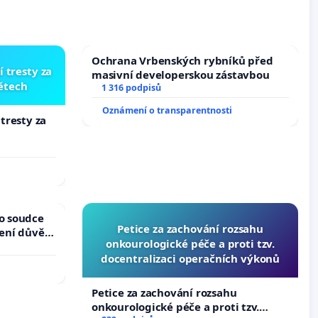
Ochrana Vrbenských rybníků před
í tresty za
masivní developerskou zástavbou
dětech
1 316 podpisů
Oznámení o transparentnosti
 tresty za
ho soudce
Petice za zachování rozsahu
žení důvěry
onkourologické péče a proti tzv.
docentralizaci operačních výkonů
Petice za zachování rozsahu
onkourologické péče a proti tzv.