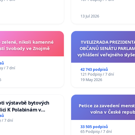
Charles University
13 Jul 2026
zelené, nikoli kamenné
‼️VELEZRADA PREZIDENT
tí Svobody ve Znojmě
OBČANŮ SENÁTU PARLAM
vyhlášení veřejného slyše
144 jednacího řádu Senát
sů
na přijetí usnesení k podá
y / 7 dní
42 743 podpisů
žaloby na prezidenta r
121 Podpisy / 7 dní
6
19 May 2026
oti výstavbě bytových
Petice za zavedení mens
ici K Polabinám v
volna v České repub
ích
sů
 / 7 dní
33 505 podpisů
65 Podpisy / 7 dní