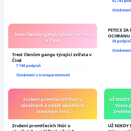
vyhlášení 
42 743 pod
144 jednac
Oznámení 
na přijetí
žaloby na 
PETICE ZA 
Trest členům gangu týrající zvířata
OCHRANU 
v Číně
29 podpis
Oznámení 
Trest členům gangu týrající zvířata v
Číně
7 748 podpisů
Oznámení o transparentnosti
Zrušení promlčecích lhůt u
UŽ NIKDY
závažných a zvlášť závažných
Výzva 
trestných činů
Změňte 
tragédie 
Zrušení promlčecích lhůt u
UŽ NIKDY 