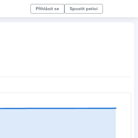
Přihlásit se
Spustit petici