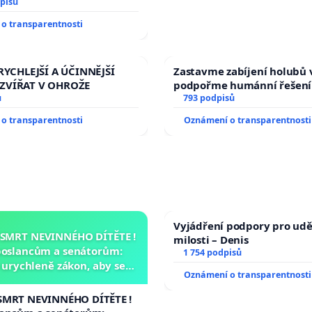
veřejného slyšení podle §
pisů
ího řádu Senátu k návrhu
o transparentnosti
 usnesení k podání ústavní
prezidenta republiky
RYCHLEJŠÍ A ÚČINNĚJŠÍ
Zastavme zabíjení holubů v
ZVÍŘAT V OHROŽE
podpořme humánní řešení
ů
793 podpisů
o transparentnosti
Oznámení o transparentnosti
Vyjádření podpory pro udě
 SMRT NEVINNÉHO DÍTĚTE !
milosti – Denis
poslancům a senátorům:
1 754 podpisů
urychleně zákon, aby se
Oznámení o transparentnosti
malé Viktorky už nemohla
opakovat!
SMRT NEVINNÉHO DÍTĚTE !