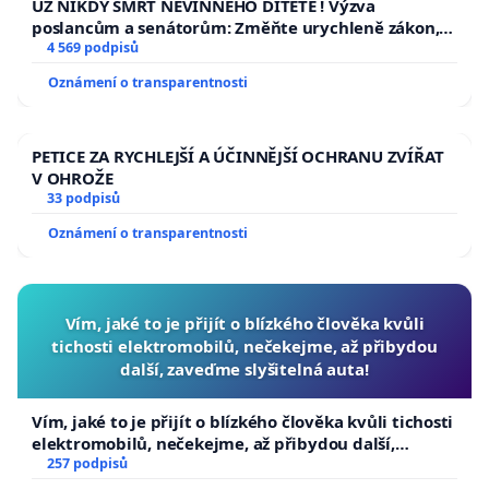
UŽ NIKDY SMRT NEVINNÉHO DÍTĚTE ! Výzva
poslancům a senátorům: Změňte urychleně zákon,
aby se tragédie malé Viktorky už nemohla opakovat!
4 569 podpisů
Oznámení o transparentnosti
PETICE ZA RYCHLEJŠÍ A ÚČINNĚJŠÍ OCHRANU ZVÍŘAT
V OHROŽE
33 podpisů
Oznámení o transparentnosti
Vím, jaké to je přijít o blízkého člověka kvůli
tichosti elektromobilů, nečekejme, až přibydou
další, zaveďme slyšitelná auta!
Vím, jaké to je přijít o blízkého člověka kvůli tichosti
elektromobilů, nečekejme, až přibydou další,
zaveďme slyšitelná auta!
257 podpisů