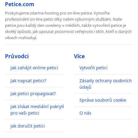
Petice.com
Poskytujeme zdarma hosting pro on-line petice. Vytvořte
profesionální on-line petici díky našim výkonným službám. Naše
petice jsou každý den uvedeny v médiích, takže vytvoření petice je
skvělý způsob, jak upoutat pozornost veřejnosti i těch, kteří o daných
věcech rozhodují.
Průvodci
Více
Jak zahájit online petici
Vytvořit petici
Jak napsat petici?
Zásady ochrany osobních
údajů
Jak petici propagovat?
Správa souborů cookie
Jak získat mediální pokrytí
pro vaši petici
O nás
Jak doručit petici