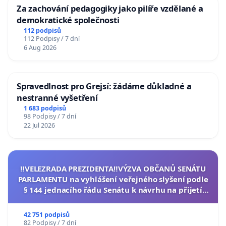
Za zachování pedagogiky jako pilíře vzdělané a
demokratické společnosti
112 podpisů
112 Podpisy / 7 dní
6 Aug 2026
Spravedlnost pro Grejsí: žádáme důkladné a
nestranné vyšetření
1 683 podpisů
98 Podpisy / 7 dní
22 Jul 2026
‼️VELEZRADA PREZIDENTA‼️VÝZVA OBČANŮ SENÁTU
PARLAMENTU na vyhlášení veřejného slyšení podle
§ 144 jednacího řádu Senátu k návrhu na přijetí
usnesení k podání ústavní žaloby na prezidenta
republiky
42 751 podpisů
82 Podpisy / 7 dní