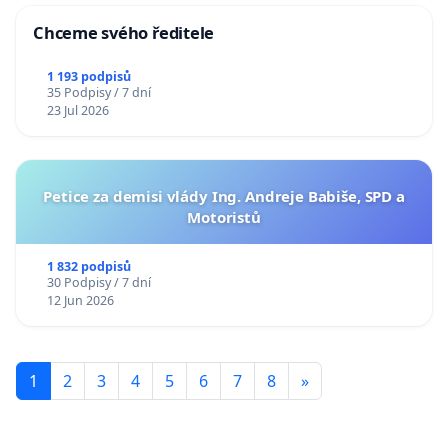
Chceme svého ředitele
1 193 podpisů
35 Podpisy / 7 dní
23 Jul 2026
Petice za demisi vlády Ing. Andreje Babiše, SPD a
Motoristů
1 832 podpisů
30 Podpisy / 7 dní
12 Jun 2026
1
2
3
4
5
6
7
8
»