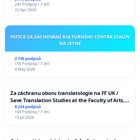
247 Podpisy / 7 dní
22 Apr 2026
PETICE ZA ZACHOVÁNÍ KULTURNÍHO CENTRA STALIN
NA LETNÉ
2 730 podpisů
155 Podpisy / 7 dní
4 May 2026
Za záchranu oboru translatologie na FF UK /
Save Translation Studies at the Faculty of Arts,
Charles University
8 234 podpisů
144 Podpisy / 7 dní
13 Jul 2026