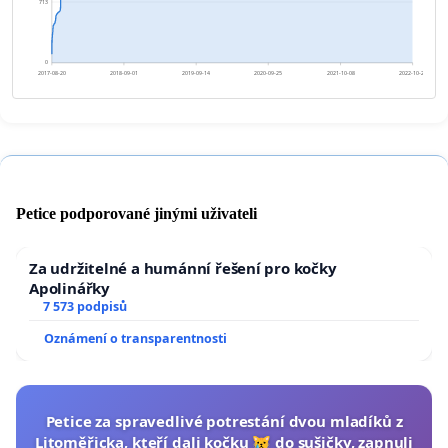
713
0
2017-08-20
2018-09-01
2019-09-14
2020-09-25
2021-10-08
2022-10-20
Petice podporované jinými uživateli
Za udržitelné a humánní řešení pro kočky
Apolinářky
7 573 podpisů
Oznámení o transparentnosti
Petice za spravedlivé potrestání dvou mladíků z
Litoměřicka, kteří dali kočku 😿 do sušičky, zapnuli