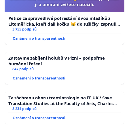
ji a umírání zvířete natočili.
Petice za spravedlivé potrestání dvou mladíků z
Litoměřicka, kteří dali kočku 😿 do sušičky, zapnuli ji
a umírání zvířete natočili.
3 755 podpisů
Oznámení o transparentnosti
Zastavme zabíjení holubů v Plzni – podpořme
humánní řešení
847 podpisů
Oznámení o transparentnosti
Za záchranu oboru translatologie na FF UK / Save
Translation Studies at the Faculty of Arts, Charles
University
8 234 podpisů
Oznámení o transparentnosti