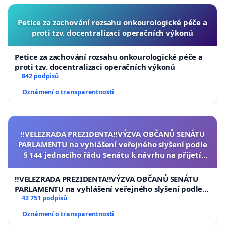
Petice za zachování rozsahu onkourologické péče a
proti tzv. docentralizaci operačních výkonů
Petice za zachování rozsahu onkourologické péče a
proti tzv. docentralizaci operačních výkonů
842 podpisů
Oznámení o transparentnosti
‼️VELEZRADA PREZIDENTA‼️VÝZVA OBČANŮ SENÁTU
PARLAMENTU na vyhlášení veřejného slyšení podle
§ 144 jednacího řádu Senátu k návrhu na přijetí
usnesení k podání ústavní žaloby na prezidenta
republiky
‼️VELEZRADA PREZIDENTA‼️VÝZVA OBČANŮ SENÁTU
PARLAMENTU na vyhlášení veřejného slyšení podle §
144 jednacího řádu Senátu k návrhu na přijetí
42 751 podpisů
usnesení k podání ústavní žaloby na prezidenta
Oznámení o transparentnosti
republiky