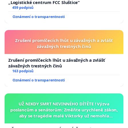
„Logistické centrum FCC Sluštice“
459 podpisů
Oznámení o transparentnosti
Zrušení promlčecích lhůt u závažných a zvlášť
závažných trestných činů
Zrušení promlčecích lhůt u závažných a zvlášť
závažných trestných činů
163 podpisů
Oznámení o transparentnosti
UŽ NIKDY SMRT NEVINNÉHO DÍTĚTE ! Výzva
poslancům a senátorům: Změňte urychleně zákon,
aby se tragédie malé Viktorky už nemohla
opakovat!