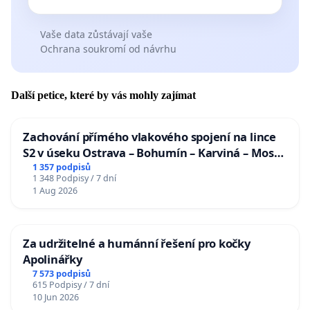
Vaše data zůstávají vaše
Ochrana soukromí od návrhu
Další petice, které by vás mohly zajímat
Zachování přímého vlakového spojení na lince
S2 v úseku Ostrava – Bohumín – Karviná – Mosty
u Jablunkova
1 357 podpisů
1 348 Podpisy / 7 dní
1 Aug 2026
Za udržitelné a humánní řešení pro kočky
Apolinářky
7 573 podpisů
615 Podpisy / 7 dní
10 Jun 2026