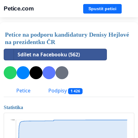
Petice.com
Spustit petici
Petice na podporu kandidatury Denisy Hejlové
na prezidentku ČR
Sdílet na Facebooku (562)
Petice
Podpisy
1 426
Statistika
1 426