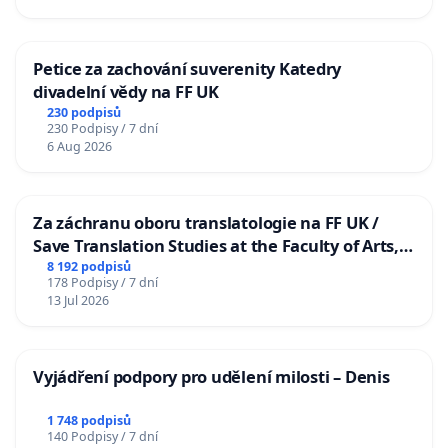
Petice za zachování suverenity Katedry
divadelní vědy na FF UK
230 podpisů
230 Podpisy / 7 dní
6 Aug 2026
Za záchranu oboru translatologie na FF UK /
Save Translation Studies at the Faculty of Arts,
Charles University
8 192 podpisů
178 Podpisy / 7 dní
13 Jul 2026
Vyjádření podpory pro udělení milosti – Denis
1 748 podpisů
140 Podpisy / 7 dní