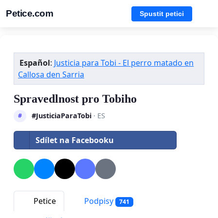
Petice.com
Spustit petici
Español
:
Justicia para Tobi - El perro matado en
Callosa den Sarria
Spravedlnost pro Tobiho
#JusticiaParaTobi
· ES
#
Sdílet na Facebooku
Petice
Podpisy
741