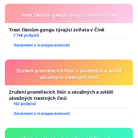
Trest členům gangu týrající zvířata v Číně
Trest členům gangu týrající zvířata v Číně
7 748 podpisů
Oznámení o transparentnosti
Zrušení promlčecích lhůt u závažných a zvlášť
závažných trestných činů
Zrušení promlčecích lhůt u závažných a zvlášť
závažných trestných činů
162 podpisů
Oznámení o transparentnosti