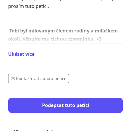
prosím tuto petici.
Tobi byl milovaným členem rodiny a miláčkem
okolí. Věnujte mu tichou vzpomínku. <3
Ukázat více
Kontaktovat autora petice
Podepsat tuto petici