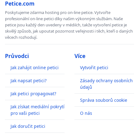
Petice.com
Poskytujeme zdarma hosting pro on-line petice. Vytvořte
profesionální on-line petici díky našim výkonným službám. Naše
petice jsou každý den uvedeny v médiích, takže vytvoření petice je
skvělý způsob, jak upoutat pozornost veřejnosti i těch, kteří o daných
věcech rozhodují.
Průvodci
Více
Jak zahájit online petici
Vytvořit petici
Jak napsat petici?
Zásady ochrany osobních
údajů
Jak petici propagovat?
Správa souborů cookie
Jak získat mediální pokrytí
pro vaši petici
O nás
Jak doručit petici