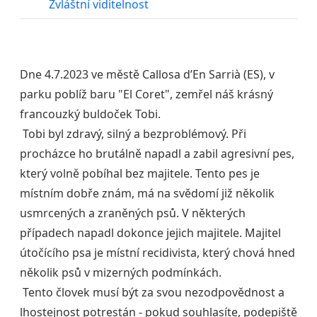
Zvláštní viditelnost
Dne 4.7.2023 ve městě Callosa d’En Sarrià (ES), v
parku poblíž baru "El Coret", zemřel náš krásný
francouzký buldoček Tobi.
Tobi byl zdravý, silný a bezproblémový. Při
procházce ho brutálně napadl a zabil agresivní pes,
který volně pobíhal bez majitele. Tento pes je
místním dobře znám, má na svědomí již několik
usmrcených a zraněných psů. V některých
případech napadl dokonce jejich majitele. Majitel
útočícího psa je místní recidivista, který chová hned
několik psů v mizerných podmínkách.
Tento človek musí být za svou nezodpovědnost a
lhostejnost potrestán - pokud souhlasíte, podepiště