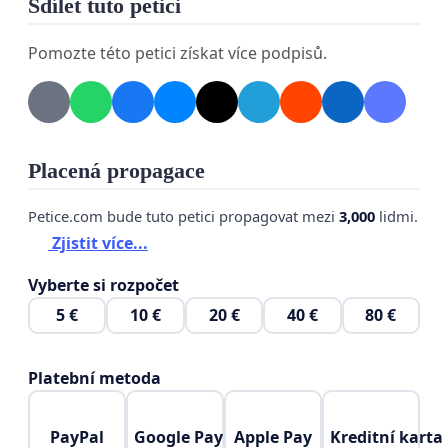
Sdílet tuto petici
Pomozte této petici získat více podpisů.
Placená propagace
Petice.com bude tuto petici propagovat mezi
3,000
lidmi.
Zjistit více...
Vyberte si rozpočet
5 €
10 €
20 €
40 €
80 €
Platební metoda
PayPal
Google Pay
Apple Pay
Kreditní karta