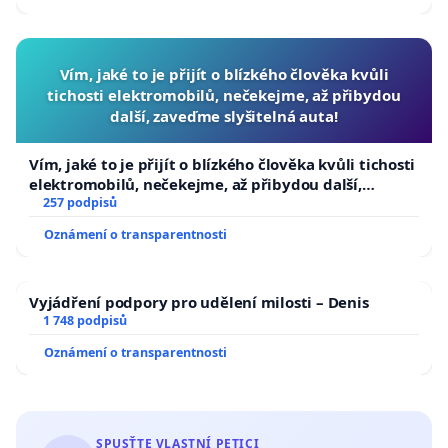
Vím, jaké to je přijít o blízkého člověka kvůli
tichosti elektromobilů, nečekejme, až přibydou
další, zaveďme slyšitelná auta!
Vím, jaké to je přijít o blízkého člověka kvůli tichosti
elektromobilů, nečekejme, až přibydou další,
zaveďme slyšitelná auta!
257 podpisů
Oznámení o transparentnosti
Vyjádření podpory pro udělení milosti – Denis
1 748 podpisů
Oznámení o transparentnosti
SPUSŤTE VLASTNÍ PETICI