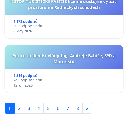
‼️ STOP TURISTICKÉ PASTI! Chceme důstojné využití
prostoru na Radnických schodech
1 172 podpisů
30 Podpisy / 7 dní
6 May 2026
Petice za demisi vlády Ing. Andreje Babiše, SPD a
Motoristů
1 816 podpisů
24 Podpisy / 7 dní
12 Jun 2026
1
2
3
4
5
6
7
8
»