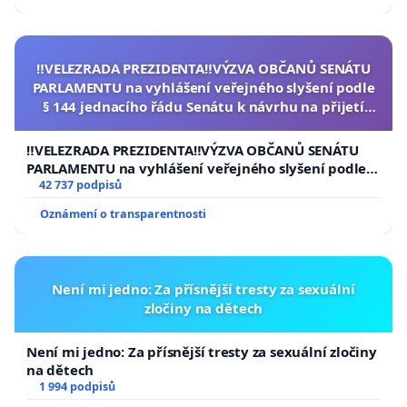
‼️VELEZRADA PREZIDENTA‼️VÝZVA OBČANŮ SENÁTU
PARLAMENTU na vyhlášení veřejného slyšení podle
§ 144 jednacího řádu Senátu k návrhu na přijetí
usnesení k podání ústavní žaloby na prezidenta
republiky
‼️VELEZRADA PREZIDENTA‼️VÝZVA OBČANŮ SENÁTU
PARLAMENTU na vyhlášení veřejného slyšení podle §
144 jednacího řádu Senátu k návrhu na přijetí
42 737 podpisů
usnesení k podání ústavní žaloby na prezidenta
Oznámení o transparentnosti
republiky
Není mi jedno: Za přísnější tresty za sexuální
zločiny na dětech
Není mi jedno: Za přísnější tresty za sexuální zločiny
na dětech
1 994 podpisů