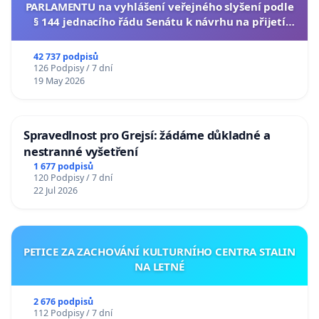
PARLAMENTU na vyhlášení veřejného slyšení podle
§ 144 jednacího řádu Senátu k návrhu na přijetí
usnesení k podání ústavní žaloby na prezidenta
republiky
42 737 podpisů
126 Podpisy / 7 dní
19 May 2026
Spravedlnost pro Grejsí: žádáme důkladné a
nestranné vyšetření
1 677 podpisů
120 Podpisy / 7 dní
22 Jul 2026
PETICE ZA ZACHOVÁNÍ KULTURNÍHO CENTRA STALIN
NA LETNÉ
2 676 podpisů
112 Podpisy / 7 dní