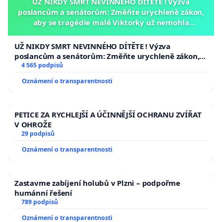
UŽ NIKDY SMRT NEVINNÉHO DÍTĚTE ! Výzva
poslancům a senátorům: Změňte urychleně zákon,
aby se tragédie malé Viktorky už nemohla
opakovat!
UŽ NIKDY SMRT NEVINNÉHO DÍTĚTE ! Výzva
poslancům a senátorům: Změňte urychleně zákon,
aby se tragédie malé Viktorky už nemohla opakovat!
4 565 podpisů
Oznámení o transparentnosti
PETICE ZA RYCHLEJŠÍ A ÚČINNĚJŠÍ OCHRANU ZVÍŘAT
V OHROŽE
29 podpisů
Oznámení o transparentnosti
Zastavme zabíjení holubů v Plzni – podpořme
humánní řešení
789 podpisů
Oznámení o transparentnosti