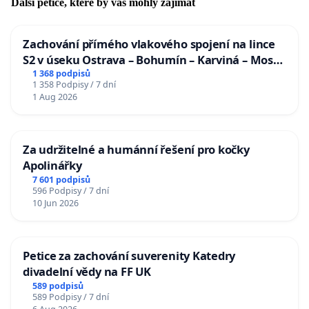
Další petice, které by vás mohly zajímat
Zachování přímého vlakového spojení na lince
S2 v úseku Ostrava – Bohumín – Karviná – Mosty
u Jablunkova
1 368 podpisů
1 358 Podpisy / 7 dní
1 Aug 2026
Za udržitelné a humánní řešení pro kočky
Apolinářky
7 601 podpisů
596 Podpisy / 7 dní
10 Jun 2026
Petice za zachování suverenity Katedry
divadelní vědy na FF UK
589 podpisů
589 Podpisy / 7 dní