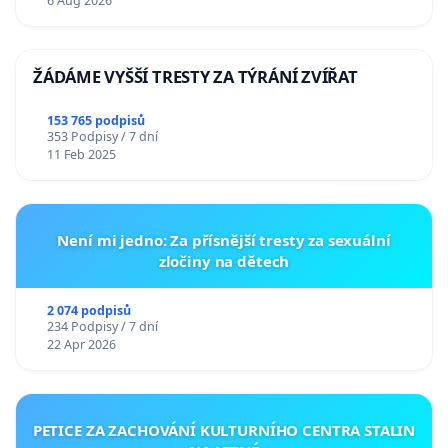
6 Aug 2026
ŽÁDÁME VYŠŠÍ TRESTY ZA TÝRÁNÍ ZVÍŘAT
153 765 podpisů
353 Podpisy / 7 dní
11 Feb 2025
Není mi jedno: Za přísnější tresty za sexuální
zločiny na dětech
2 074 podpisů
234 Podpisy / 7 dní
22 Apr 2026
PETICE ZA ZACHOVÁNÍ KULTURNÍHO CENTRA STALIN