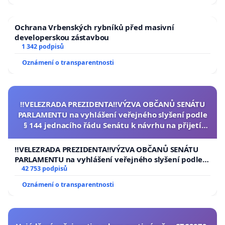
Ochrana Vrbenských rybníků před masivní
developerskou zástavbou
1 342 podpisů
Oznámení o transparentnosti
‼️VELEZRADA PREZIDENTA‼️VÝZVA OBČANŮ SENÁTU
PARLAMENTU na vyhlášení veřejného slyšení podle
§ 144 jednacího řádu Senátu k návrhu na přijetí
usnesení k podání ústavní žaloby na prezidenta
republiky
‼️VELEZRADA PREZIDENTA‼️VÝZVA OBČANŮ SENÁTU
PARLAMENTU na vyhlášení veřejného slyšení podle §
144 jednacího řádu Senátu k návrhu na přijetí
42 753 podpisů
usnesení k podání ústavní žaloby na prezidenta
Oznámení o transparentnosti
republiky