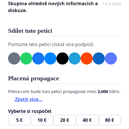
Skupina ohledně nových informacích a
17.3.2024
diskuze.
Sdílet tuto petici
Pomozte této petici získat více podpisů.
Placená propagace
Petice.com bude tuto petici propagovat mezi
3,000
lidmi.
Zjistit více...
Vyberte si rozpočet
5 €
10 €
20 €
40 €
80 €