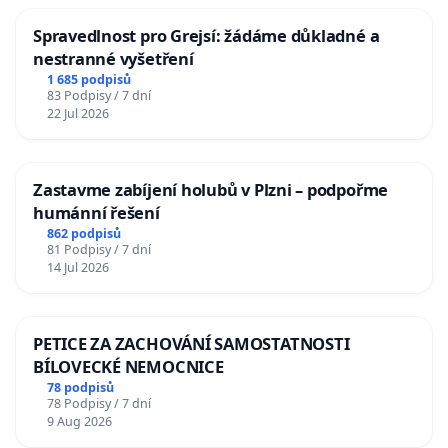
Spravedlnost pro Grejsí: žádáme důkladné a
nestranné vyšetření
1 685 podpisů
83 Podpisy / 7 dní
22 Jul 2026
Zastavme zabíjení holubů v Plzni – podpořme
humánní řešení
862 podpisů
81 Podpisy / 7 dní
14 Jul 2026
PETICE ZA ZACHOVÁNÍ SAMOSTATNOSTI
BÍLOVECKÉ NEMOCNICE
78 podpisů
78 Podpisy / 7 dní
9 Aug 2026