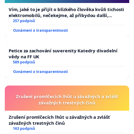
nahraju.
Vím, jaké to je přijít o blízkého člověka kvůli tichosti
elektromobilů, nečekejme, až přibydou další,
Edit: Pan Tomaštík zvládl na utěku z Uherského
zaveďme slyšitelná auta!
257 podpisů
Hradiště vydat i vyjádření, přiznává chybu, prý se
Oznámení o transparentnosti
bál stav psa řešit a celou tuto "situaci" odůvodnil
psychickými problémy.
Každý normální člověk chápe že každý živý tvor
Petice za zachování suverenity Katedry divadelní
potřebuje základní potřeby jako my lidé, pokud
vědy na FF UK
589 podpisů
toto člověk nechápe tak je něco opravdu špatně.
Psychické problémy neberu na lehkou váhu, ale
Oznámení o transparentnosti
empatie a pochopení tak zakladních věcí nezmizí
jen kvůli tomu že je člověk psychicky nemocný, ba
naopak, ví jaké to je potýkat se s každodenním
Zrušení promlčecích lhůt u závažných a zvlášť
peklem, ale pan Tomaštík podle mého názoru, se
závažných trestných činů
snaží hrát na všechny strany a dostat jen výjimečný
trest kvůli psychickým problémům.
Zrušení promlčecích lhůt u závažných a zvlášť
závažných trestných činů
Pro takové chování čeho byl pan Tomaštík schopný
163 podpisů