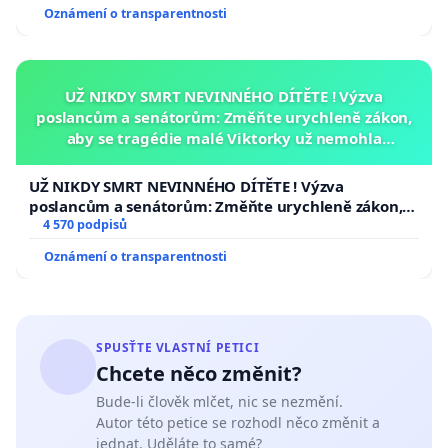
neexistuje žádná omluva a je potřeba to řešit a
Oznámení o transparentnosti
nenechat ho odejít s podmínkou.
Také je opravdu potřeba zvýšit tresty za tyto činy.
Nenechme dále trpět nevinné tvory a jen se
UŽ NIKDY SMRT NEVINNÉHO DÍTĚTE ! Výzva
nerozčilujme, je potřeba s tím začít něco dělat.
poslancům a senátorům: Změňte urychleně zákon,
aby se tragédie malé Viktorky už nemohla
Moc děkuji za podporu.
opakovat!
UŽ NIKDY SMRT NEVINNÉHO DÍTĚTE ! Výzva
Mikolášková.
poslancům a senátorům: Změňte urychleně zákon,
aby se tragédie malé Viktorky už nemohla opakovat!
4 570 podpisů
Oznámení o transparentnosti
SPUSŤTE VLASTNÍ PETICI
Chcete něco změnit?
Bude-li člověk mlčet, nic se nezmění.
Autor této petice se rozhodl něco změnit a
jednat. Uděláte to samé?