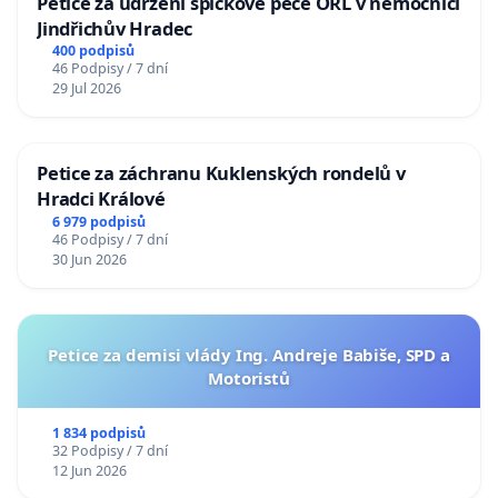
Petice za udržení špičkové péče ORL v nemocnici
Jindřichův Hradec
400 podpisů
46 Podpisy / 7 dní
29 Jul 2026
Petice za záchranu Kuklenských rondelů v
Hradci Králové
6 979 podpisů
46 Podpisy / 7 dní
30 Jun 2026
Petice za demisi vlády Ing. Andreje Babiše, SPD a
Motoristů
1 834 podpisů
32 Podpisy / 7 dní
12 Jun 2026