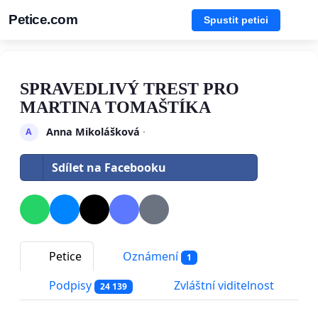
Petice.com
Spustit petici
SPRAVEDLIVÝ TREST PRO
MARTINA TOMAŠTÍKA
Anna Mikolášková
·
A
Sdílet na Facebooku
Petice
Oznámení
1
Podpisy
Zvláštní viditelnost
24 139