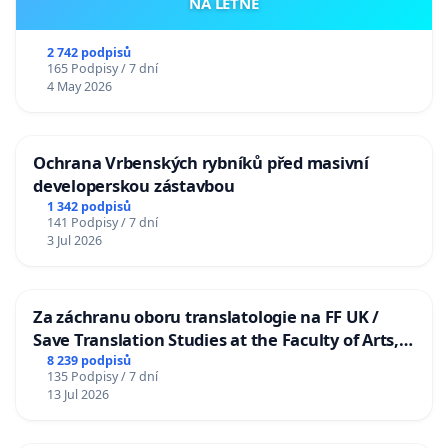
NA LETNÉ
2 742 podpisů
165 Podpisy / 7 dní
4 May 2026
Ochrana Vrbenských rybníků před masivní
developerskou zástavbou
1 342 podpisů
141 Podpisy / 7 dní
3 Jul 2026
Za záchranu oboru translatologie na FF UK /
Save Translation Studies at the Faculty of Arts,
Charles University
8 239 podpisů
135 Podpisy / 7 dní
13 Jul 2026