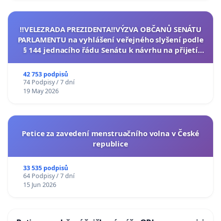
‼️VELEZRADA PREZIDENTA‼️VÝZVA OBČANŮ SENÁTU
PARLAMENTU na vyhlášení veřejného slyšení podle
§ 144 jednacího řádu Senátu k návrhu na přijetí
usnesení k podání ústavní žaloby na prezidenta
republiky
42 753 podpisů
74 Podpisy / 7 dní
19 May 2026
Petice za zavedení menstruačního volna v České
republice
33 535 podpisů
64 Podpisy / 7 dní
15 Jun 2026