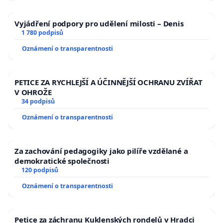
Nedovolme aby němé tváře stále trpěly a tyrani
nebyly dostatečně potrestáni.
Vyjádření podpory pro udělení milosti – Denis
1 780 podpisů
Oznámení o transparentnosti
Pan Tomaštík je bohužel další z x dalších "lidí" kteří
byli schopni přihlížet utrpení živé bytosti.
PETICE ZA RYCHLEJŠÍ A ÚČINNĚJŠÍ OCHRANU ZVÍŘAT
V OHROŽE
i když se ještě nevynesl trest pro uvedeného pána:
34 podpisů
Oznámení o transparentnosti
Jméno a příjmení: Martin Tomaštík
Datum narození: 13.10.1998
Občanství: Česká republika
Za zachování pedagogiky jako pilíře vzdělané a
demokratické společnosti
Adresa sídla:
120 podpisů
Zahradní 1157, 686 06, Uherské Hradiště
Oznámení o transparentnosti
Identifikační číslo osoby: 09304762
Chci sesbírat co nejvíce podpisů aby trestu neunikl.
Petice za záchranu Kuklenských rondelů v Hradci