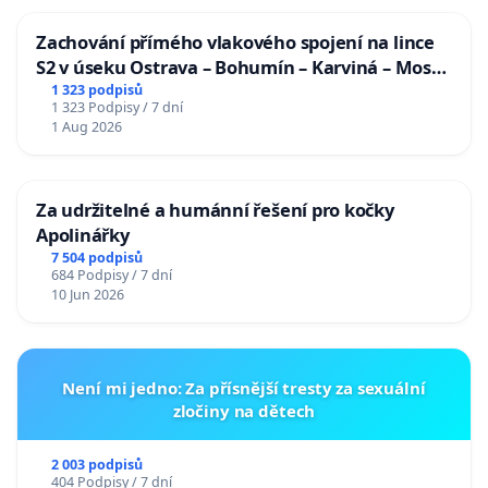
Zachování přímého vlakového spojení na lince
S2 v úseku Ostrava – Bohumín – Karviná – Mosty
u Jablunkova
1 323 podpisů
1 323 Podpisy / 7 dní
1 Aug 2026
Za udržitelné a humánní řešení pro kočky
Apolinářky
7 504 podpisů
684 Podpisy / 7 dní
10 Jun 2026
Není mi jedno: Za přísnější tresty za sexuální
zločiny na dětech
2 003 podpisů
404 Podpisy / 7 dní