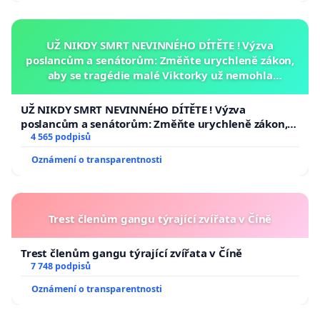
UŽ NIKDY SMRT NEVINNÉHO DÍTĚTE ! Výzva
poslancům a senátorům: Změňte urychleně zákon,
aby se tragédie malé Viktorky už nemohla
opakovat!
UŽ NIKDY SMRT NEVINNÉHO DÍTĚTE ! Výzva
poslancům a senátorům: Změňte urychleně zákon,
aby se tragédie malé Viktorky už nemohla opakovat!
4 565 podpisů
Oznámení o transparentnosti
Trest členům gangu týrající zvířata v Číně
Trest členům gangu týrající zvířata v Číně
7 748 podpisů
Oznámení o transparentnosti