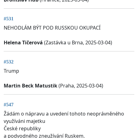
#531
NEHODLÁM BÝT POD RUSSKOU OKUPACÍ
Helena Tičerová
(Zastávka u Brna, 2025-03-04)
#532
Trump
Martin Beck Matustik
(Praha, 2025-03-04)
#547
Žádám o nápravu a uvedení tohoto neoprávněného
využíváni majetku
České republiky
a podvodného zneužívání Ruskem.