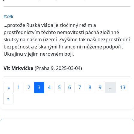
#596
...protože Ruská vláda je zločinný režim a
prostřednictvím těchto nemovitostí páchá zločinné
skutky na našem území. Zvýšíme tak naši bezprostřední
bezpečnost a získanými financemi můžeme podpořit
Ukrajinu v jejím nerovném boji.
Vít Mrkvička
(Praha 9, 2025-03-04)
«
1
2
3
4
5
6
7
8
9
...
13
»