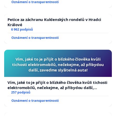
Oznámení o transparentnosti
republiky
Petice za záchranu Kuklenských rondelů v Hradci
Králové
6 962 podpisů
Oznámení o transparentnosti
Vím, jaké to je přijít o blízkého člověka kvůli
tichosti elektromobilů, nečekejme, až přibydou
další, zaveďme slyšitelná auta!
Vím, jaké to je přijít o blízkého člověka kvůli tichosti
elektromobilů, nečekejme, až přibydou další,
zaveďme slyšitelná auta!
257 podpisů
Oznámení o transparentnosti