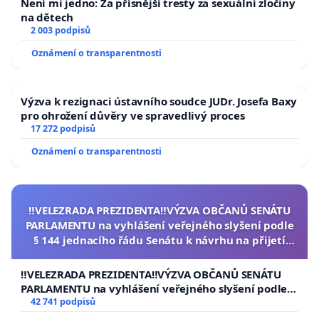
Není mi jedno: Za přísnější tresty za sexuální zločiny
na dětech
2 003 podpisů
Oznámení o transparentnosti
Výzva k rezignaci ústavního soudce JUDr. Josefa Baxy
pro ohrožení důvěry ve spravedlivý proces
17 272 podpisů
Oznámení o transparentnosti
‼️VELEZRADA PREZIDENTA‼️VÝZVA OBČANŮ SENÁTU
PARLAMENTU na vyhlášení veřejného slyšení podle
§ 144 jednacího řádu Senátu k návrhu na přijetí
usnesení k podání ústavní žaloby na prezidenta
republiky
‼️VELEZRADA PREZIDENTA‼️VÝZVA OBČANŮ SENÁTU
PARLAMENTU na vyhlášení veřejného slyšení podle §
144 jednacího řádu Senátu k návrhu na přijetí
42 741 podpisů
usnesení k podání ústavní žaloby na prezidenta