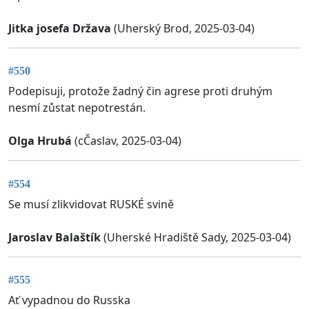
Jitka josefa Država
(Uherský Brod, 2025-03-04)
#550
Podepisuji, protože žadný čin agrese proti druhým
nesmí zůstat nepotrestán.
Olga Hrubá
(cČaslav, 2025-03-04)
#554
Se musí zlikvidovat RUSKÉ svině
Jaroslav Balaštík
(Uherské Hradiště Sady, 2025-03-04)
#555
Ať vypadnou do Russka