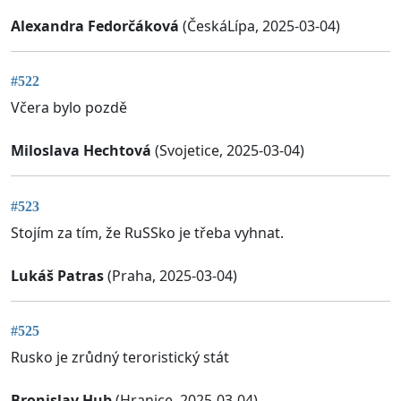
Alexandra Fedorčáková
(ČeskáLípa, 2025-03-04)
#522
Včera bylo pozdě
Miloslava Hechtová
(Svojetice, 2025-03-04)
#523
Stojím za tím, že RuSSko je třeba vyhnat.
Lukáš Patras
(Praha, 2025-03-04)
#525
Rusko je zrůdný teroristický stát
Bronislav Hub
(Hranice, 2025-03-04)