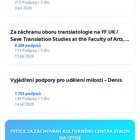
215 Podpisy / 7 dní
3 Jul 2026
Za záchranu oboru translatologie na FF UK /
Save Translation Studies at the Faculty of Arts,
Charles University
8 209 podpisů
173 Podpisy / 7 dní
13 Jul 2026
Vyjádření podpory pro udělení milosti – Denis
1 753 podpisů
139 Podpisy / 7 dní
14 Jul 2026
PETICE ZA ZACHOVÁNÍ KULTURNÍHO CENTRA STALIN
NA LETNÉ