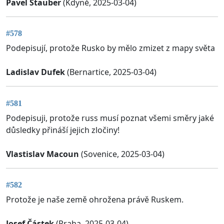
Pavel Stauber
(Kdyně, 2025-03-04)
#578
Podepisují, protože Rusko by mělo zmizet z mapy světa
Ladislav Dufek
(Bernartice, 2025-03-04)
#581
Podepisuji, protože russ musí poznat všemi směry jaké
důsledky přináší jejich zločiny!
Vlastislav Macoun
(Sovenice, 2025-03-04)
#582
Protože je naše země ohrožena právě Ruskem.
Josef Částek
(Praha, 2025-03-04)