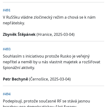
#491
V RuSSku vládne zločinecký režim a chová se k nám
nepřátelsky.
Zbyněk Štěpánek
(Hranice, 2025-03-04)
#493
Souhlasím s iniciativou protože Rusko je veřejný
nepřítel a neměl by u nás vlastnit majetek a rozšiřovat
špionážní aktivity.
Petr Bechyně
(Černošice, 2025-03-04)
#494
Podepisují, protože současné RF se stává jasnou
hrozbou pro demokratickou část Evropy.