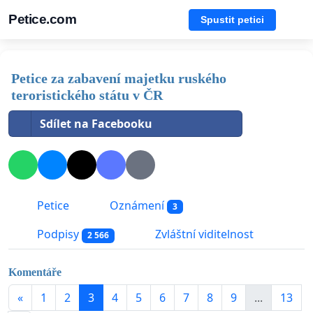
Petice.com
Spustit petici
Petice za zabavení majetku ruského
teroristického státu v ČR
Sdílet na Facebooku
Petice
Oznámení
3
Podpisy
Zvláštní viditelnost
2 566
Komentáře
«
1
2
3
4
5
6
7
8
9
...
13