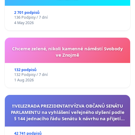
2 701 podpisů
136 Podpisy / 7 dní
4 May 2026
Chceme zelené, nikoli kamenné náměstí Svobody
ve Znojmě
132 podpisů
132 Podpisy / 7 dní
1 Aug 2026
‼️VELEZRADA PREZIDENTA‼️VÝZVA OBČANŮ SENÁTU
PARLAMENTU na vyhlášení veřejného slyšení podle
§ 144 jednacího řádu Senátu k návrhu na přijetí
usnesení k podání ústavní žaloby na prezidenta
republiky
42 741 podpisů