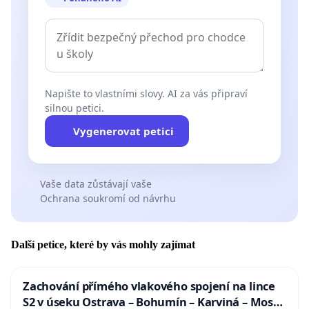
Napište to vlastními slovy. AI za vás připraví
silnou petici.
Vygenerovat petici
Vaše data zůstávají vaše
Ochrana soukromí od návrhu
Další petice, které by vás mohly zajímat
Zachování přímého vlakového spojení na lince
S2 v úseku Ostrava – Bohumín – Karviná – Mosty