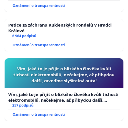
usnesení k podání ústavní žaloby na prezidenta
Oznámení o transparentnosti
republiky
Petice za záchranu Kuklenských rondelů v Hradci
Králové
6 964 podpisů
Oznámení o transparentnosti
Vím, jaké to je přijít o blízkého člověka kvůli
tichosti elektromobilů, nečekejme, až přibydou
další, zaveďme slyšitelná auta!
Vím, jaké to je přijít o blízkého člověka kvůli tichosti
elektromobilů, nečekejme, až přibydou další,
zaveďme slyšitelná auta!
257 podpisů
Oznámení o transparentnosti