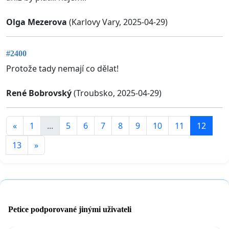
Olga Mezerova
(Karlovy Vary, 2025-04-29)
#2400
Protože tady nemají co dělat!
René Bobrovský
(Troubsko, 2025-04-29)
«
1
...
5
6
7
8
9
10
11
12
13
»
Petice podporované jinými uživateli