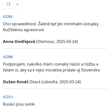
13
»
#2201
Chci spravedlnost. Žádné byť jen minimální ústupky
RuSSkému agresorovi
Anna Ondřejová
(Olomouc, 2025-03-24)
#2208
Podpisujem, nakoľko mám rovnaký názor a túžbu a
želám si, aby sa k tejto iniciatíve pridalo aj Slovensko
Dušan Kováč
(Stará Ľubovňa, 2025-03-24)
#2213
Rusáci jsou svině.