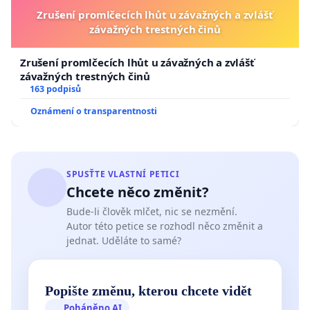
Zrušení promlčecích lhůt u závažných a zvlášť
závažných trestných činů
Zrušení promlčecích lhůt u závažných a zvlášť
závažných trestných činů
163 podpisů
Oznámení o transparentnosti
SPUSŤTE VLASTNÍ PETICI
Chcete něco změnit?
Bude-li člověk mlčet, nic se nezmění.
Autor této petice se rozhodl něco změnit a
jednat. Uděláte to samé?
Popište změnu, kterou chcete vidět
Poháněno AI