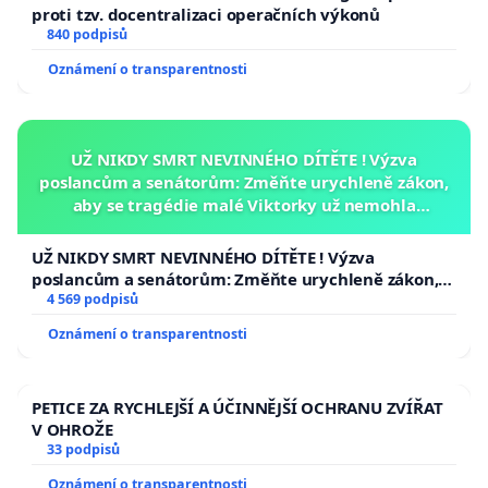
proti tzv. docentralizaci operačních výkonů
840 podpisů
Oznámení o transparentnosti
UŽ NIKDY SMRT NEVINNÉHO DÍTĚTE ! Výzva
poslancům a senátorům: Změňte urychleně zákon,
aby se tragédie malé Viktorky už nemohla
opakovat!
UŽ NIKDY SMRT NEVINNÉHO DÍTĚTE ! Výzva
poslancům a senátorům: Změňte urychleně zákon,
aby se tragédie malé Viktorky už nemohla opakovat!
4 569 podpisů
Oznámení o transparentnosti
PETICE ZA RYCHLEJŠÍ A ÚČINNĚJŠÍ OCHRANU ZVÍŘAT
V OHROŽE
33 podpisů
Oznámení o transparentnosti