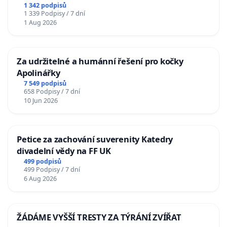
u Jablunkova
1 342 podpisů
1 339 Podpisy / 7 dní
1 Aug 2026
Za udržitelné a humánní řešení pro kočky
Apolinářky
7 549 podpisů
658 Podpisy / 7 dní
10 Jun 2026
Petice za zachování suverenity Katedry
divadelní vědy na FF UK
499 podpisů
499 Podpisy / 7 dní
6 Aug 2026
ŽÁDÁME VYŠŠÍ TRESTY ZA TÝRÁNÍ ZVÍŘAT