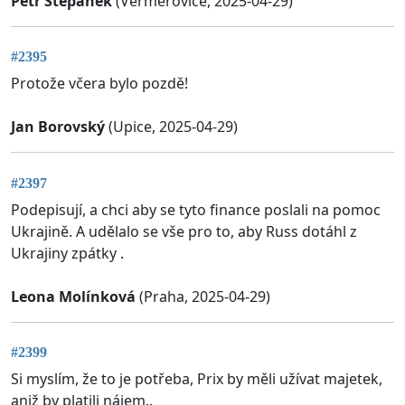
Petr Štěpánek
(Verměřovice, 2025-04-29)
#2395
Protože včera bylo pozdě!
Jan Borovský
(Upice, 2025-04-29)
#2397
Podepisují, a chci aby se tyto finance poslali na pomoc
Ukrajině. A udělalo se vše pro to, aby Russ dotáhl z
Ukrajiny zpátky .
Leona Molínková
(Praha, 2025-04-29)
#2399
Si myslím, že to je potřeba, Prix by měli užívat majetek,
aniž by platili nájem..