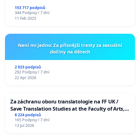
153 717 podpisů
344 Podpisy / 7 dní
11 Feb 2025
Není mi jedno: Za přísnější tresty za sexuální
zločiny na dětech
2 023 podpisů
292 Podpisy / 7 dní
22 Apr 2026
Za záchranu oboru translatologie na FF UK /
Save Translation Studies at the Faculty of Arts,
Charles University
8 224 podpisů
165 Podpisy / 7 dní
13 Jul 2026