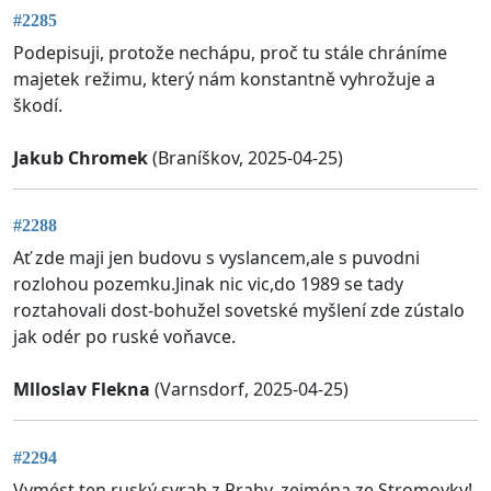
#2285
Podepisuji, protože nechápu, proč tu stále chráníme
majetek režimu, který nám konstantně vyhrožuje a
škodí.
Jakub Chromek
(Braníškov, 2025-04-25)
#2288
Ať zde maji jen budovu s vyslancem,ale s puvodni
rozlohou pozemku.Jinak nic vic,do 1989 se tady
roztahovali dost-bohužel sovetské myšlení zde zústalo
jak odér po ruské voňavce.
Mlloslav Flekna
(Varnsdorf, 2025-04-25)
#2294
Vymést ten ruský svrab z Prahy, zejména ze Stromovky!