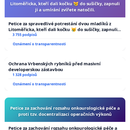
Litoměřicka, kteří dali kočku 😿 do sušičky, zapnuli
ji a umírání zvířete natočili.
Petice za spravedlivé potrestání dvou mladíků z
Litoměřicka, kteří dali kočku 😿 do sušičky, zapnuli ji
a umírání zvířete natočili.
3 755 podpisů
Oznámení o transparentnosti
Ochrana Vrbenských rybníků před masivní
developerskou zástavbou
1 328 podpisů
Oznámení o transparentnosti
Petice za zachování rozsahu onkourologické péče a
proti tzv. docentralizaci operačních výkonů
Petice za zachování rozsahu onkourologické péče a