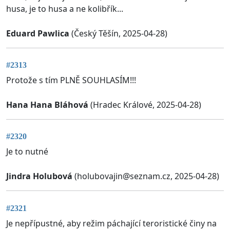
husa, je to husa a ne kolibřík...
Eduard Pawlica
(Český Těšín, 2025-04-28)
#2313
Protože s tím PLNĚ SOUHLASÍM!!!
Hana Hana Bláhová
(Hradec Králové, 2025-04-28)
#2320
Je to nutné
Jindra Holubová
(
holubovajin@seznam.cz
, 2025-04-28)
#2321
Je nepřípustné, aby režim páchající teroristické činy na