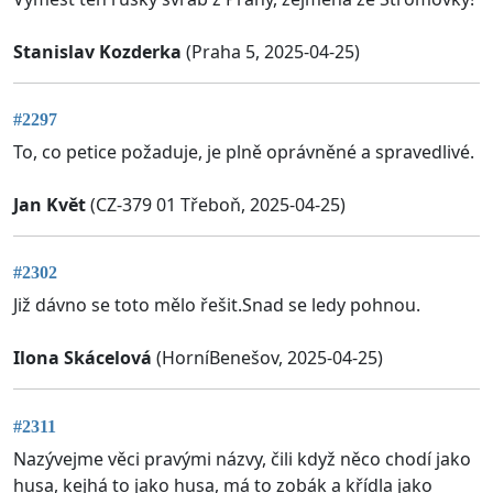
Stanislav Kozderka
(Praha 5, 2025-04-25)
#2297
To, co petice požaduje, je plně oprávněné a spravedlivé.
Jan Květ
(CZ-379 01 Třeboň, 2025-04-25)
#2302
Již dávno se toto mělo řešit.Snad se ledy pohnou.
Ilona Skácelová
(HorníBenešov, 2025-04-25)
#2311
Nazývejme věci pravými názvy, čili když něco chodí jako
husa, kejhá to jako husa, má to zobák a křídla jako