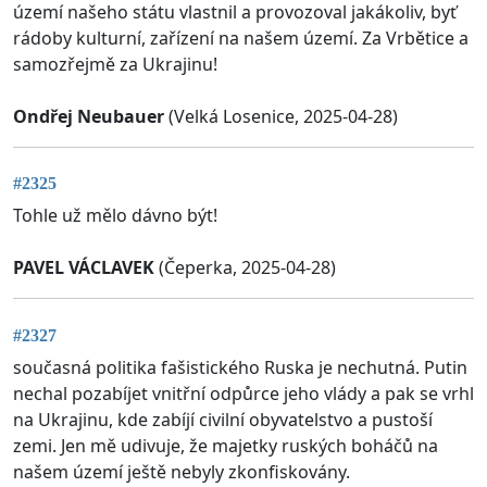
území našeho státu vlastnil a provozoval jakákoliv, byť
rádoby kulturní, zařízení na našem území. Za Vrbětice a
samozřejmě za Ukrajinu!
Ondřej Neubauer
(Velká Losenice, 2025-04-28)
#2325
Tohle už mělo dávno být!
PAVEL VÁCLAVEK
(Čeperka, 2025-04-28)
#2327
současná politika fašistického Ruska je nechutná. Putin
nechal pozabíjet vnitřní odpůrce jeho vlády a pak se vrhl
na Ukrajinu, kde zabíjí civilní obyvatelstvo a pustoší
zemi. Jen mě udivuje, že majetky ruských boháčů na
našem území ještě nebyly zkonfiskovány.