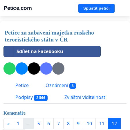
Petice.com
Spustit petici
Petice za zabavení majetku ruského
teroristického státu v ČR
Sdílet na Facebooku
Petice
Oznámení
3
Podpisy
Zvláštní viditelnost
2 566
Komentáře
«
1
...
5
6
7
8
9
10
11
12