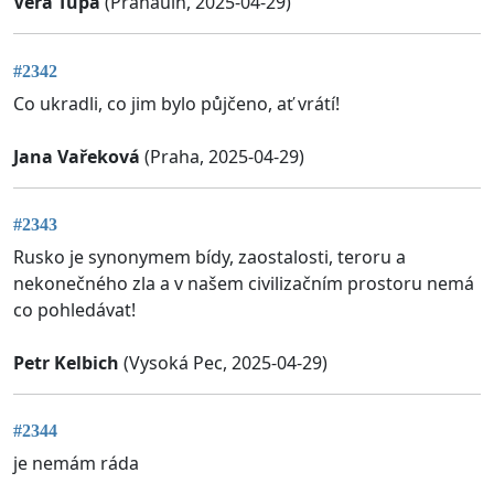
Věra Tupá
(Prahauln, 2025-04-29)
#2342
Co ukradli, co jim bylo půjčeno, ať vrátí!
Jana Vařeková
(Praha, 2025-04-29)
#2343
Rusko je synonymem bídy, zaostalosti, teroru a
nekonečného zla a v našem civilizačním prostoru nemá
co pohledávat!
Petr Kelbich
(Vysoká Pec, 2025-04-29)
#2344
je nemám ráda