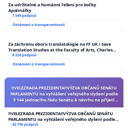
Za udržitelné a humánní řešení pro kočky
Apolinářky
7 549 podpisů
Oznámení o transparentnosti
Za záchranu oboru translatologie na FF UK / Save
Translation Studies at the Faculty of Arts, Charles
University
8 224 podpisů
Oznámení o transparentnosti
‼️VELEZRADA PREZIDENTA‼️VÝZVA OBČANŮ SENÁTU
PARLAMENTU na vyhlášení veřejného slyšení podle
§ 144 jednacího řádu Senátu k návrhu na přijetí
usnesení k podání ústavní žaloby na prezidenta
republiky
‼️VELEZRADA PREZIDENTA‼️VÝZVA OBČANŮ SENÁTU
PARLAMENTU na vyhlášení veřejného slyšení podle §
144 jednacího řádu Senátu k návrhu na přijetí
42 750 podpisů