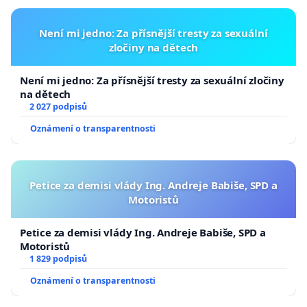
Není mi jedno: Za přísnější tresty za sexuální
zločiny na dětech
Není mi jedno: Za přísnější tresty za sexuální zločiny
na dětech
2 027 podpisů
Oznámení o transparentnosti
Petice za demisi vlády Ing. Andreje Babiše, SPD a
Motoristů
Petice za demisi vlády Ing. Andreje Babiše, SPD a
Motoristů
1 829 podpisů
Oznámení o transparentnosti