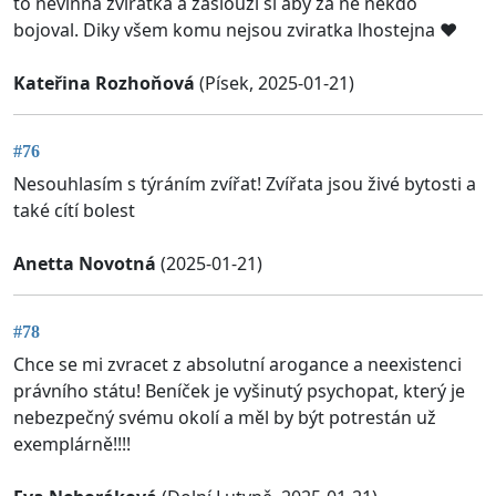
to nevinna zviratka a zaslouzi si aby za ně někdo
bojoval. Diky všem komu nejsou zviratka lhostejna ❤️
Kateřina Rozhoňová
(Písek, 2025-01-21)
#76
Nesouhlasím s týráním zvířat! Zvířata jsou živé bytosti a
také cítí bolest
Anetta Novotná
(2025-01-21)
#78
Chce se mi zvracet z absolutní arogance a neexistenci
právního státu! Beníček je vyšinutý psychopat, který je
nebezpečný svému okolí a měl by být potrestán už
exemplárně!!!!