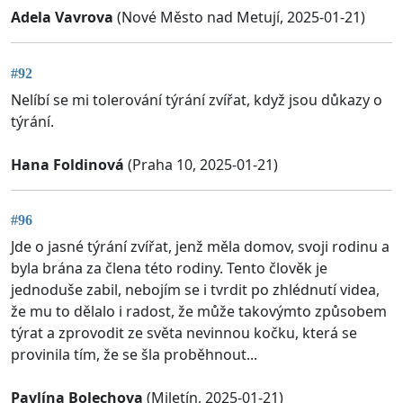
Adela Vavrova
(Nové Město nad Metují, 2025-01-21)
#92
Nelíbí se mi tolerování týrání zvířat, když jsou důkazy o
týrání.
Hana Foldinová
(Praha 10, 2025-01-21)
#96
Jde o jasné týrání zvířat, jenž měla domov, svoji rodinu a
byla brána za člena této rodiny. Tento člověk je
jednoduše zabil, nebojím se i tvrdit po zhlédnutí videa,
že mu to dělalo i radost, že může takovýmto způsobem
týrat a zprovodit ze světa nevinnou kočku, která se
provinila tím, že se šla proběhnout...
Pavlína Bolechova
(Miletín, 2025-01-21)