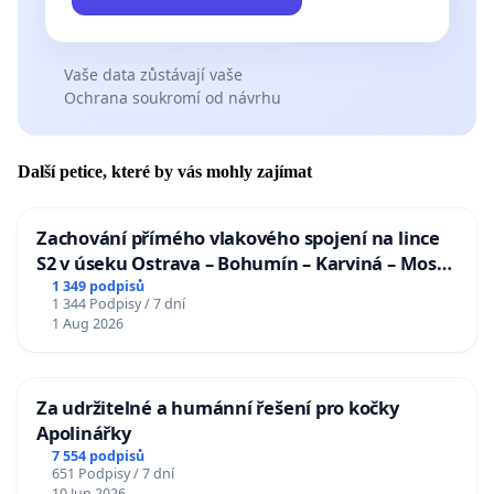
Vaše data zůstávají vaše
Ochrana soukromí od návrhu
Další petice, které by vás mohly zajímat
Zachování přímého vlakového spojení na lince
S2 v úseku Ostrava – Bohumín – Karviná – Mosty
u Jablunkova
1 349 podpisů
1 344 Podpisy / 7 dní
1 Aug 2026
Za udržitelné a humánní řešení pro kočky
Apolinářky
7 554 podpisů
651 Podpisy / 7 dní
10 Jun 2026