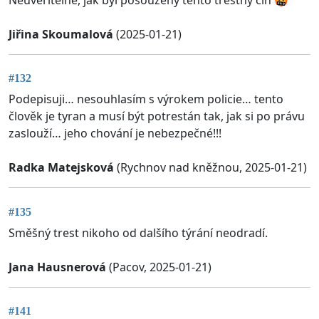
Neuvěřitelné, jak byl posouzený tento trestný čin 🤬
Jiřina Skoumalová
(2025-01-21)
#132
Podepisuji… nesouhlasím s výrokem policie… tento
člověk je tyran a musí být potrestán tak, jak si po právu
zaslouží… jeho chování je nebezpečné!!!
Radka Matejsková
(Rychnov nad kněžnou, 2025-01-21)
#135
Směšný trest nikoho od dalšího týrání neodradí.
Jana Hausnerová
(Pacov, 2025-01-21)
#141