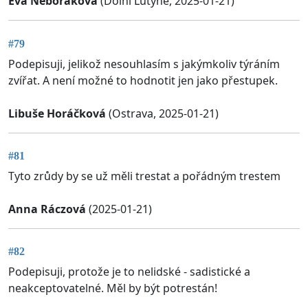
Eva Neboráková
(Dolní Lutyně, 2025-01-21)
#79
Podepisuji, jelikož nesouhlasím s jakýmkoliv týráním
zvířat. A není možné to hodnotit jen jako přestupek.
Libuše Horáčková
(Ostrava, 2025-01-21)
#81
Tyto zrůdy by se už měli trestat a pořádným trestem
Anna Ráczová
(2025-01-21)
#82
Podepisuji, protože je to nelidské - sadistické a
neakceptovatelné. Měl by být potrestán!