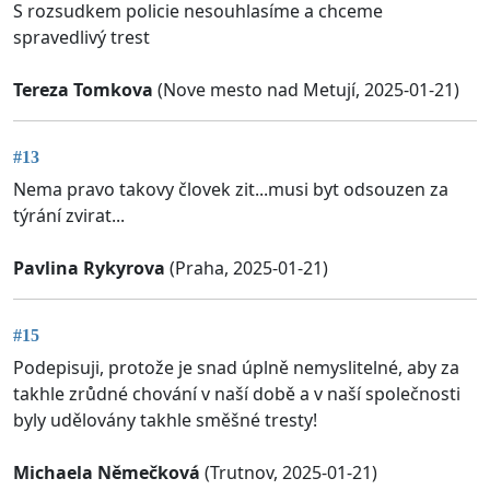
S rozsudkem policie nesouhlasíme a chceme
spravedlivý trest
Tereza Tomkova
(Nove mesto nad Metují, 2025-01-21)
#13
Nema pravo takovy človek zit...musi byt odsouzen za
týrání zvirat...
Pavlina Rykyrova
(Praha, 2025-01-21)
#15
Podepisuji, protože je snad úplně nemyslitelné, aby za
takhle zrůdné chování v naší době a v naší společnosti
byly udělovány takhle směšné tresty!
Michaela Němečková
(Trutnov, 2025-01-21)