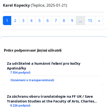
Karel Kopecky
(Teplice, 2025-01-21)
1
2
3
4
5
6
7
8
9
...
15
»
Petice podporované jinými uživateli
Za udržitelné a humánní řešení pro kočky
Apolinářky
7 554 podpisů
Oznámení o transparentnosti
Za záchranu oboru translatologie na FF UK / Save
Translation Studies at the Faculty of Arts, Charles
University
8 226 podpisů