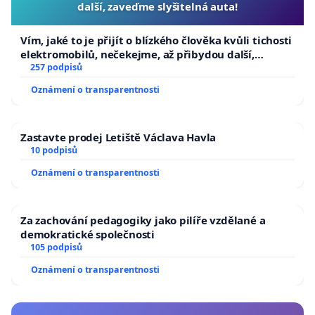
další, zaveďme slyšitelná auta!
Vím, jaké to je přijít o blízkého člověka kvůli tichosti
elektromobilů, nečekejme, až přibydou další,
zaveďme slyšitelná auta!
257 podpisů
Oznámení o transparentnosti
Zastavte prodej Letiště Václava Havla
10 podpisů
Oznámení o transparentnosti
Za zachování pedagogiky jako pilíře vzdělané a
demokratické společnosti
105 podpisů
Oznámení o transparentnosti