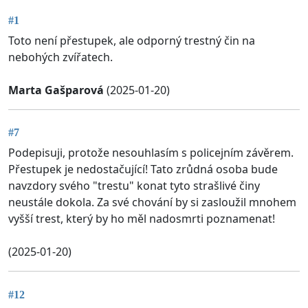
#1
Toto není přestupek, ale odporný trestný čin na
nebohých zvířatech.
Marta Gašparová
(2025-01-20)
#7
Podepisuji, protože nesouhlasím s policejním závěrem.
Přestupek je nedostačující! Tato zrůdná osoba bude
navzdory svého "trestu" konat tyto strašlivé činy
neustále dokola. Za své chování by si zasloužil mnohem
vyšší trest, který by ho měl nadosmrti poznamenat!
(2025-01-20)
#12