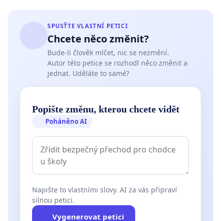
SPUSŤTE VLASTNÍ PETICI
Chcete něco změnit?
Bude-li člověk mlčet, nic se nezmění.
Autor této petice se rozhodl něco změnit a
jednat. Uděláte to samé?
Popište změnu, kterou chcete vidět
Poháněno AI
Napište to vlastními slovy. AI za vás připraví
silnou petici.
Vygenerovat petici