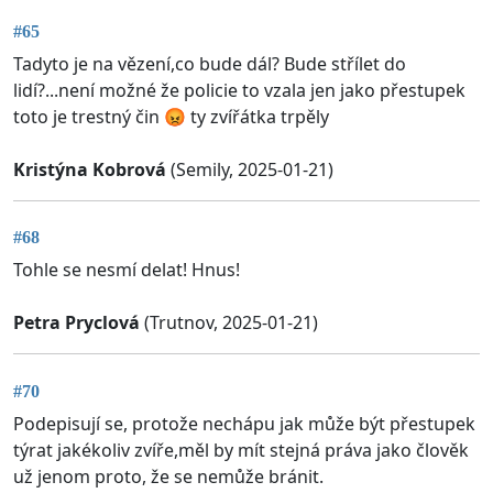
#65
Tadyto je na vězení,co bude dál? Bude střílet do
lidí?...není možné že policie to vzala jen jako přestupek
toto je trestný čin 😡 ty zvířátka trpěly
Kristýna Kobrová
(Semily, 2025-01-21)
#68
Tohle se nesmí delat! Hnus!
Petra Pryclová
(Trutnov, 2025-01-21)
#70
Podepisují se, protože nechápu jak může být přestupek
týrat jakékoliv zvíře,měl by mít stejná práva jako člověk
už jenom proto, že se nemůže bránit.