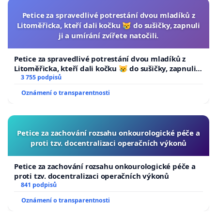
Petice za spravedlivé potrestání dvou mladíků z
Litoměřicka, kteří dali kočku 😿 do sušičky, zapnuli
ji a umírání zvířete natočili.
Petice za spravedlivé potrestání dvou mladíků z
Litoměřicka, kteří dali kočku 😿 do sušičky, zapnuli ji
a umírání zvířete natočili.
3 755 podpisů
Oznámení o transparentnosti
Petice za zachování rozsahu onkourologické péče a
proti tzv. docentralizaci operačních výkonů
Petice za zachování rozsahu onkourologické péče a
proti tzv. docentralizaci operačních výkonů
841 podpisů
Oznámení o transparentnosti