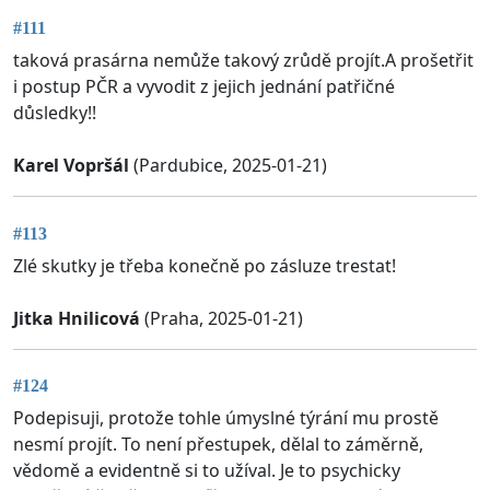
#111
taková prasárna nemůže takový zrůdě projít.A prošetřit
i postup PČR a vyvodit z jejich jednání patřičné
důsledky!!
Karel Vopršál
(Pardubice, 2025-01-21)
#113
Zlé skutky je třeba konečně po zásluze trestat!
Jitka Hnilicová
(Praha, 2025-01-21)
#124
Podepisuji, protože tohle úmyslné týrání mu prostě
nesmí projít. To není přestupek, dělal to záměrně,
vědomě a evidentně si to užíval. Je to psychicky