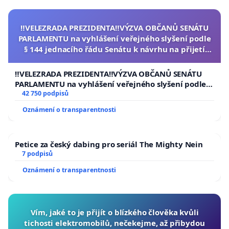
‼️VELEZRADA PREZIDENTA‼️VÝZVA OBČANŮ SENÁTU
PARLAMENTU na vyhlášení veřejného slyšení podle
§ 144 jednacího řádu Senátu k návrhu na přijetí
usnesení k podání ústavní žaloby na prezidenta
republiky
‼️VELEZRADA PREZIDENTA‼️VÝZVA OBČANŮ SENÁTU
PARLAMENTU na vyhlášení veřejného slyšení podle §
144 jednacího řádu Senátu k návrhu na přijetí
42 750 podpisů
usnesení k podání ústavní žaloby na prezidenta
Oznámení o transparentnosti
republiky
Petice za český dabing pro seriál The Mighty Nein
7 podpisů
Oznámení o transparentnosti
Vím, jaké to je přijít o blízkého člověka kvůli
tichosti elektromobilů, nečekejme, až přibydou