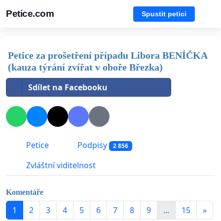
Petice.com
Spustit petici
Petice za prošetření případu Libora BENÍČKA
(kauza týrání zvířat v oboře Březka)
Sdílet na Facebooku
Petice
Podpisy
2 856
Zvláštní viditelnost
Komentáře
1
2
3
4
5
6
7
8
9
...
15
»