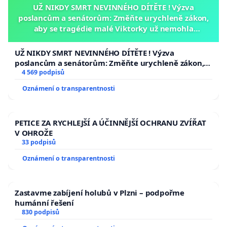
UŽ NIKDY SMRT NEVINNÉHO DÍTĚTE ! Výzva
poslancům a senátorům: Změňte urychleně zákon,
aby se tragédie malé Viktorky už nemohla
opakovat!
UŽ NIKDY SMRT NEVINNÉHO DÍTĚTE ! Výzva
poslancům a senátorům: Změňte urychleně zákon,
aby se tragédie malé Viktorky už nemohla opakovat!
4 569 podpisů
Oznámení o transparentnosti
PETICE ZA RYCHLEJŠÍ A ÚČINNĚJŠÍ OCHRANU ZVÍŘAT
V OHROŽE
33 podpisů
Oznámení o transparentnosti
Zastavme zabíjení holubů v Plzni – podpořme
humánní řešení
830 podpisů