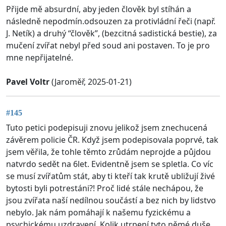
Přijde mě absurdní, aby jeden člověk byl stíhán a
následně nepodmín.odsouzen za protivládní řeči (např.
J. Netík) a druhý “člověk”, (bezcitná sadistická bestie), za
mučení zvířat nebyl před soud ani postaven. To je pro
mne nepřijatelné.
Pavel Voltr
(Jaroměř, 2025-01-21)
#145
Tuto petici podepisuji znovu jelikož jsem znechucená
závěrem policie ČR. Když jsem podepisovala poprvé, tak
jsem věřila, že tohle těmto zrůdám neprojde a půjdou
natvrdo sedět na 6let. Evidentně jsem se spletla. Co víc
se musí zvířatům stát, aby ti kteří tak krutě ubližují živé
bytosti byli potrestáni?! Proč lidé stále nechápou, že
jsou zvířata naší nedílnou součástí a bez nich by lidstvo
nebylo. Jak nám pomáhají k našemu fyzickému a
psychickému uzdravení. Kolik utrpení tyto němé duše