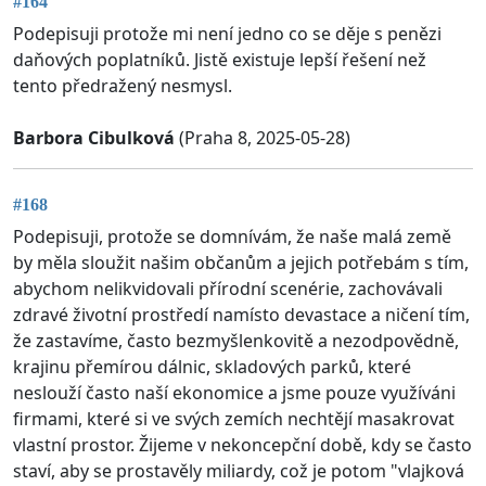
#164
Podepisuji protože mi není jedno co se děje s penězi
daňových poplatníků. Jistě existuje lepší řešení než
tento předražený nesmysl.
Barbora Cibulková
(Praha 8, 2025-05-28)
#168
Podepisuji, protože se domnívám, že naše malá země
by měla sloužit našim občanům a jejich potřebám s tím,
abychom nelikvidovali přírodní scenérie, zachovávali
zdravé životní prostředí namísto devastace a ničení tím,
že zastavíme, často bezmyšlenkovitě a nezodpovědně,
krajinu přemírou dálnic, skladových parků, které
neslouží často naší ekonomice a jsme pouze využíváni
firmami, které si ve svých zemích nechtějí masakrovat
vlastní prostor. Žijeme v nekoncepční době, kdy se často
staví, aby se prostavěly miliardy, což je potom "vlajková