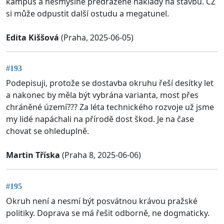
kampus a nesmyslně předražené náklady na stavbu. CZ
si může odpustit další ostudu a megatunel.
Edita Kiššová
(Praha, 2025-06-05)
#193
Podepisuji, protože se dostavba okruhu řeší desítky let
a nakonec by měla být vybrána varianta, most přes
chráněné území??? Za léta technického rozvoje už jsme
my lidé napáchali na přírodě dost škod. Je na čase
chovat se ohleduplně.
Martin Tříska
(Praha 8, 2025-06-06)
#195
Okruh není a nesmí být posvátnou krávou pražské
politiky. Doprava se má řešit odborně, ne dogmaticky.