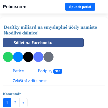
Petice.com
Spustit petici
Desítky miliard na smysluplné účely namísto
škodlivé dálnice!
Sdílet na Facebooku
Petice
Podpisy
385
Zvláštní viditelnost
Komentáře
1
2
»