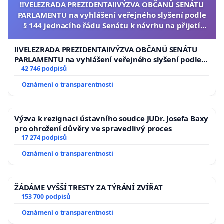
‼️VELEZRADA PREZIDENTA‼️VÝZVA OBČANŮ SENÁTU
PARLAMENTU na vyhlášení veřejného slyšení podle
§ 144 jednacího řádu Senátu k návrhu na přijetí
usnesení k podání ústavní žaloby na prezidenta
republiky
‼️VELEZRADA PREZIDENTA‼️VÝZVA OBČANŮ SENÁTU
PARLAMENTU na vyhlášení veřejného slyšení podle §
144 jednacího řádu Senátu k návrhu na přijetí
42 746 podpisů
usnesení k podání ústavní žaloby na prezidenta
Oznámení o transparentnosti
republiky
Výzva k rezignaci ústavního soudce JUDr. Josefa Baxy
pro ohrožení důvěry ve spravedlivý proces
17 274 podpisů
Oznámení o transparentnosti
ŽÁDÁME VYŠŠÍ TRESTY ZA TÝRÁNÍ ZVÍŘAT
153 700 podpisů
Oznámení o transparentnosti