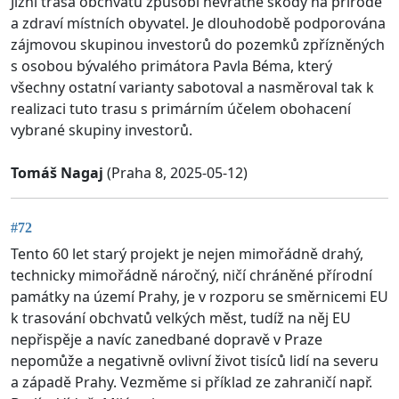
Jižní trasa obchvatu způsobí nevratné škody na přírodě
a zdraví místních obyvatel. Je dlouhodobě podporována
zájmovou skupinou investorů do pozemků zpřízněných
s osobou bývalého primátora Pavla Béma, který
všechny ostatní varianty sabotoval a nasměroval tak k
realizaci tuto trasu s primárním účelem obohacení
vybrané skupiny investorů.
Tomáš Nagaj
(Praha 8, 2025-05-12)
#72
Tento 60 let starý projekt je nejen mimořádně drahý,
technicky mimořádně náročný, ničí chráněné přírodní
památky na území Prahy, je v rozporu se směrnicemi EU
k trasování obchvatů velkých měst, tudíž na něj EU
nepřispěje a navíc zanedbané dopravě v Praze
nepomůže a negativně ovlivní život tisíců lidí na severu
a západě Prahy. Vezměme si příklad ze zahraničí např.