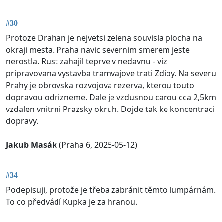
#30
Protoze Drahan je nejvetsi zelena souvisla plocha na
okraji mesta. Praha navic severnim smerem jeste
nerostla. Rust zahajil teprve v nedavnu - viz
pripravovana vystavba tramvajove trati Zdiby. Na severu
Prahy je obrovska rozvojova rezerva, kterou touto
dopravou odrizneme. Dale je vzdusnou carou cca 2,5km
vzdalen vnitrni Prazsky okruh. Dojde tak ke koncentraci
dopravy.
Jakub Masák
(Praha 6, 2025-05-12)
#34
Podepisuji, protože je třeba zabránit těmto lumpárnám.
To co předvádí Kupka je za hranou.