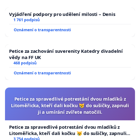
Vyjádření podpory pro udělení milosti – Denis
1 761 podpisů
Oznámení o transparentnosti
Petice za zachování suverenity Katedry divadelní
vědy na FF UK
468 podpisů
Oznámení o transparentnosti
Petice za spravedlivé potrestání dvou mladíků z
Litoměřicka, kteří dali kočku 😿 do sušičky, zapnuli
ji a umírání zvířete natočili.
Petice za spravedlivé potrestání dvou mladíků z
Litoměřicka, kteří dali kočku 😿 do sušičky, zapnuli ji
a umírání zvířete natočili.
3 754 podpisů