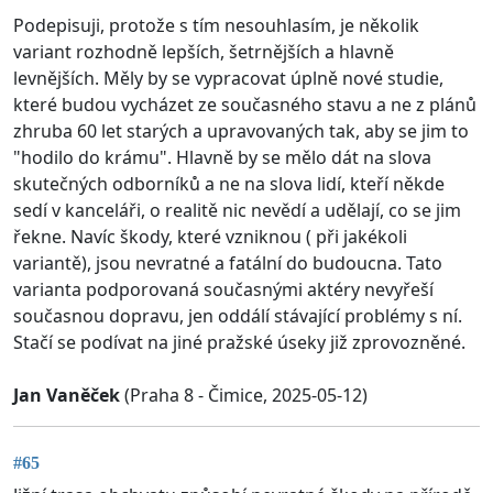
Podepisuji, protože s tím nesouhlasím, je několik
variant rozhodně lepších, šetrnějších a hlavně
levnějších. Měly by se vypracovat úplně nové studie,
které budou vycházet ze současného stavu a ne z plánů
zhruba 60 let starých a upravovaných tak, aby se jim to
"hodilo do krámu". Hlavně by se mělo dát na slova
skutečných odborníků a ne na slova lidí, kteří někde
sedí v kanceláři, o realitě nic nevědí a udělají, co se jim
řekne. Navíc škody, které vzniknou ( při jakékoli
variantě), jsou nevratné a fatální do budoucna. Tato
varianta podporovaná současnými aktéry nevyřeší
současnou dopravu, jen oddálí stávající problémy s ní.
Stačí se podívat na jiné pražské úseky již zprovozněné.
Jan Vaněček
(Praha 8 - Čimice, 2025-05-12)
#65