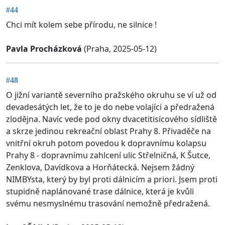
#44
Chci mít kolem sebe přírodu, ne silnice !
Pavla Procházková
(Praha, 2025-05-12)
#48
O jižní variantě severního pražského okruhu se ví už od
devadesátých let, že to je do nebe volající a předražená
zlodějna. Navíc vede pod okny dvacetitisícového sídliště
a skrze jedinou rekreační oblast Prahy 8. Přivaděče na
vnitřní okruh potom povedou k dopravnímu kolapsu
Prahy 8 - dopravnímu zahlcení ulic Střelničná, K Šutce,
Zenklova, Davídkova a Horňátecká. Nejsem žádný
NIMBYsta, který by byl proti dálnicím a priori. Jsem proti
stupidně naplánované trase dálnice, která je kvůli
svému nesmyslnému trasování nemožně předražená.