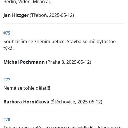
Berlín, Vídeň, Milán aj.
Jan Hitzger
(Třeboň, 2025-05-12)
#75
Souhlasíím se zněním petice. Stavba se mě bytostně
týká.
Michal Pochmann
(Praha 8, 2025-05-12)
#77
Nemá se tohle dělat!!!
Barbora Horníčková
(Štěchovice, 2025-05-12)
#78
Tohle je zastaralé a v rozporu s pravidly EU, která na to