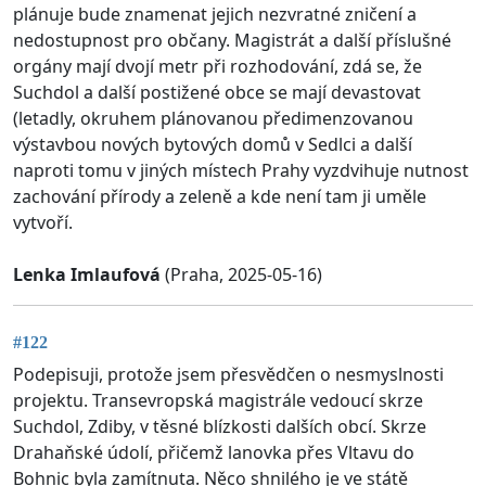
plánuje bude znamenat jejich nezvratné zničení a
nedostupnost pro občany. Magistrát a další příslušné
orgány mají dvojí metr při rozhodování, zdá se, že
Suchdol a další postižené obce se mají devastovat
(letadly, okruhem plánovanou předimenzovanou
výstavbou nových bytových domů v Sedlci a další
naproti tomu v jiných místech Prahy vyzdvihuje nutnost
zachování přírody a zeleně a kde není tam ji uměle
vytvoří.
Lenka Imlaufová
(Praha, 2025-05-16)
#122
Podepisuji, protože jsem přesvědčen o nesmyslnosti
projektu. Transevropská magistrále vedoucí skrze
Suchdol, Zdiby, v těsné blízkosti dalších obcí. Skrze
Drahaňské údolí, přičemž lanovka přes Vltavu do
Bohnic byla zamítnuta. Něco shnilého je ve státě