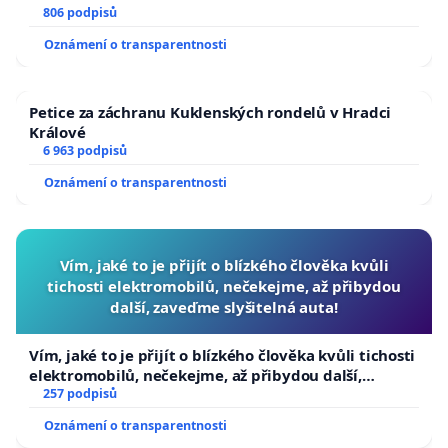
806 podpisů
Oznámení o transparentnosti
Petice za záchranu Kuklenských rondelů v Hradci
Králové
6 963 podpisů
Oznámení o transparentnosti
Vím, jaké to je přijít o blízkého člověka kvůli
tichosti elektromobilů, nečekejme, až přibydou
další, zaveďme slyšitelná auta!
Vím, jaké to je přijít o blízkého člověka kvůli tichosti
elektromobilů, nečekejme, až přibydou další,
zaveďme slyšitelná auta!
257 podpisů
Oznámení o transparentnosti