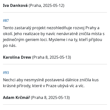
Iva Danková
(Praha, 2025-05-12)
#87
Tento zastaralý projekt nezohledňuje rozvoj Prahy a
okolí. Jeho realizace by navíc nenávratně zničila místa s
jedinečným geniem loci. Mysleme i na ty, kteří přijdou
po nás.
Karolína Drew
(Praha 8, 2025-05-13)
#93
Nechci aby nesmyslně postavená dálnice zničila kus
krásné přírody, které v Praze ubývá víc a víc.
Adam Krčmář
(Praha 8, 2025-05-13)