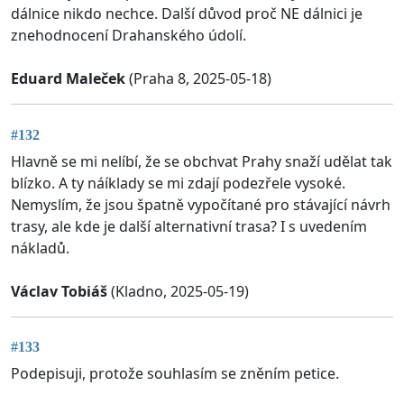
dálnice nikdo nechce. Další důvod proč NE dálnici je
znehodnocení Drahanského údolí.
Eduard Maleček
(Praha 8, 2025-05-18)
#132
Hlavně se mi nelíbí, že se obchvat Prahy snaží udělat tak
blízko. A ty náíklady se mi zdají podezřele vysoké.
Nemyslím, že jsou špatně vypočítané pro stávající návrh
trasy, ale kde je další alternativní trasa? I s uvedením
nákladů.
Václav Tobiáš
(Kladno, 2025-05-19)
#133
Podepisuji, protože souhlasím se zněním petice.