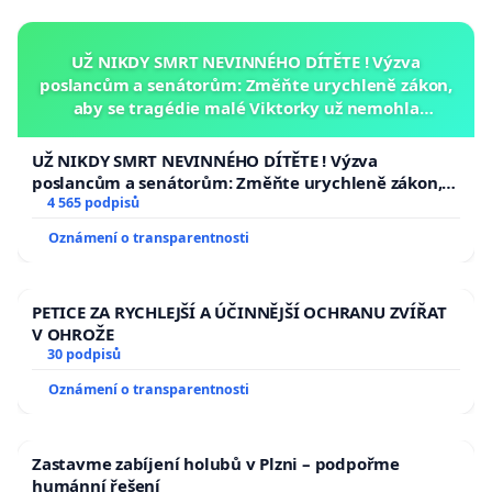
UŽ NIKDY SMRT NEVINNÉHO DÍTĚTE ! Výzva
poslancům a senátorům: Změňte urychleně zákon,
aby se tragédie malé Viktorky už nemohla
opakovat!
UŽ NIKDY SMRT NEVINNÉHO DÍTĚTE ! Výzva
poslancům a senátorům: Změňte urychleně zákon,
aby se tragédie malé Viktorky už nemohla opakovat!
4 565 podpisů
Oznámení o transparentnosti
PETICE ZA RYCHLEJŠÍ A ÚČINNĚJŠÍ OCHRANU ZVÍŘAT
V OHROŽE
30 podpisů
Oznámení o transparentnosti
Zastavme zabíjení holubů v Plzni – podpořme
humánní řešení