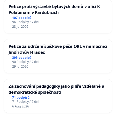
Petice proti výstavbě bytových domů v ulici K
Polabinám v Pardubicích
107 podpisů
96 Podpisy / 7 dní
23 Jul 2026
Petice za udržení špičkové péče ORL v nemocnici
Jindřichův Hradec
395 podpisů
90 Podpisy / 7 dní
29 Jul 2026
Za zachování pedagogiky jako pilíře vzdělané a
demokratické společnosti
71 podpisů
71 Podpisy / 7 dní
6 Aug 2026