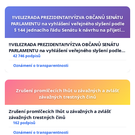
ŽIVOTY LIDÍ, PODPOŘTE TUTO VÝZVU SVÝM
PODPISEM. ODPOVĚDNÉ ORGÁNY MUSÍ DOLOŽIT
DŮKAZY KE SVÝM OPATŘENÍM.
‼️VELEZRADA PREZIDENTA‼️VÝZVA OBČANŮ SENÁTU
PARLAMENTU na vyhlášení veřejného slyšení podle
§ 144 jednacího řádu Senátu k návrhu na přijetí
usnesení k podání ústavní žaloby na prezidenta
Autor petice:
Resetheus z.s.
republiky
‼️VELEZRADA PREZIDENTA‼️VÝZVA OBČANŮ SENÁTU
PARLAMENTU na vyhlášení veřejného slyšení podle §
Média:
Odysee
|
resetheus.org
144 jednacího řádu Senátu k návrhu na přijetí
42 746 podpisů
usnesení k podání ústavní žaloby na prezidenta
Oznámení o transparentnosti
republiky
Zrušení promlčecích lhůt u závažných a zvlášť
závažných trestných činů
Zrušení promlčecích lhůt u závažných a zvlášť
závažných trestných činů
162 podpisů
Oznámení o transparentnosti