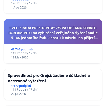
126 Podpisy / 7 dní
1 Aug 2026
‼️VELEZRADA PREZIDENTA‼️VÝZVA OBČANŮ SENÁTU
PARLAMENTU na vyhlášení veřejného slyšení podle
§ 144 jednacího řádu Senátu k návrhu na přijetí
usnesení k podání ústavní žaloby na prezidenta
republiky
42 746 podpisů
119 Podpisy / 7 dní
19 May 2026
Spravedlnost pro Grejsí: žádáme důkladné a
nestranné vyšetření
1 679 podpisů
111 Podpisy / 7 dní
22 Jul 2026