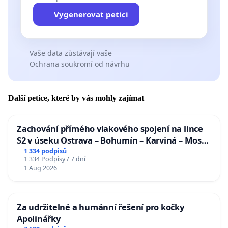
Vygenerovat petici
Vaše data zůstávají vaše
Ochrana soukromí od návrhu
Další petice, které by vás mohly zajímat
Zachování přímého vlakového spojení na lince
S2 v úseku Ostrava – Bohumín – Karviná – Mosty
u Jablunkova
1 334 podpisů
1 334 Podpisy / 7 dní
1 Aug 2026
Za udržitelné a humánní řešení pro kočky
Apolinářky