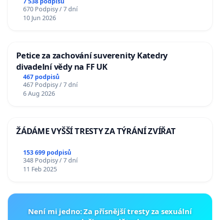
7 538 podpisů
670 Podpisy / 7 dní
10 Jun 2026
Petice za zachování suverenity Katedry
divadelní vědy na FF UK
467 podpisů
467 Podpisy / 7 dní
6 Aug 2026
ŽÁDÁME VYŠŠÍ TRESTY ZA TÝRÁNÍ ZVÍŘAT
153 699 podpisů
348 Podpisy / 7 dní
11 Feb 2025
Není mi jedno: Za přísnější tresty za sexuální