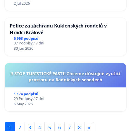
2 Jul 2026
Petice za záchranu Kuklenských rondelů v
Hradci Králové
6 963 podpisů
37 Podpisy / 7 dní
30 Jun 2026
‼️ STOP TURISTICKÉ PASTI! Chceme důstojné využití
prostoru na Radnických schodech
1 174 podpisů
29 Podpisy / 7 dní
6 May 2026
1
2
3
4
5
6
7
8
»