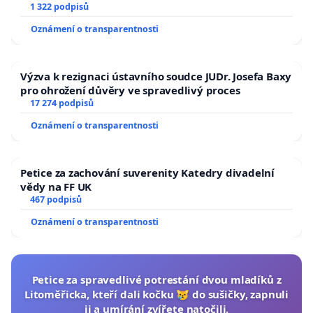
1 322 podpisů
Oznámení o transparentnosti
Výzva k rezignaci ústavního soudce JUDr. Josefa Baxy
pro ohrožení důvěry ve spravedlivý proces
17 274 podpisů
Oznámení o transparentnosti
Petice za zachování suverenity Katedry divadelní
vědy na FF UK
467 podpisů
Oznámení o transparentnosti
Petice za spravedlivé potrestání dvou mladíků z
Litoměřicka, kteří dali kočku 😿 do sušičky, zapnuli
ji a umírání zvířete natočili.