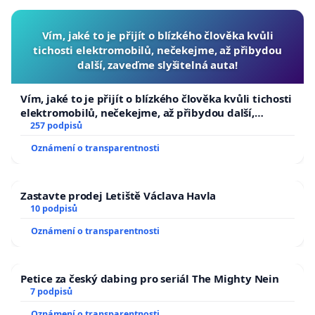
Vím, jaké to je přijít o blízkého člověka kvůli
tichosti elektromobilů, nečekejme, až přibydou
další, zaveďme slyšitelná auta!
Vím, jaké to je přijít o blízkého člověka kvůli tichosti
elektromobilů, nečekejme, až přibydou další,
zaveďme slyšitelná auta!
257 podpisů
Oznámení o transparentnosti
Zastavte prodej Letiště Václava Havla
10 podpisů
Oznámení o transparentnosti
Petice za český dabing pro seriál The Mighty Nein
7 podpisů
Oznámení o transparentnosti