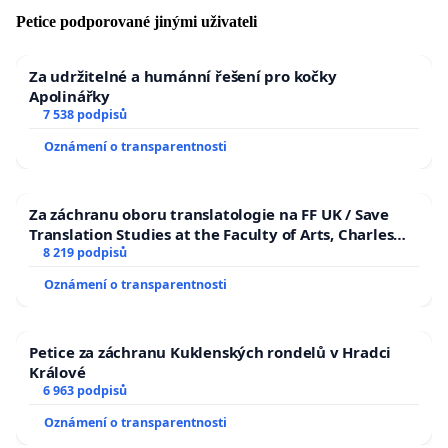
Roman Šmucler, CSc., MUDr. Petr Šonka, MUDr. Alena
Petice podporované jinými uživateli
Šteflová, Ph.D., MPH, prof. MUDr. Ilja Stříž, CSc., prof.
MUDr. Štěpán Svačina, MBA, DrSc., MUDr. Pavla
Za udržitelné a humánní řešení pro kočky
Svrčinová Ph.D., prof. MUDr. Miloš Táborský CSc., prof.
Apolinářky
MUDr. Michal Vrablík, Ph.D.
7 538 podpisů
Oznámení o transparentnosti
DALŠÍ INFORMACE:
Chronologie občanské aktivity
Za záchranu oboru translatologie na FF UK / Save
Může být konsensus nakažlivý?
Translation Studies at the Faculty of Arts, Charles
Konsenzus & Notorieta aneb Víra ve virus
University
8 219 podpisů
Prohlášení o izolaci viru
Oznámení o transparentnosti
Instituce po celém světě nemají žádný záznam o
izolaci/purifikaci SARS-CoV-2
POKUD TOTO NEBUDE SPLNĚNO, PLÁNUJEME DALŠÍ
Petice za záchranu Kuklenských rondelů v Hradci
Králové
KROKY. JSTE-LI TAKÉ TOHO NÁZORU, ŽE PSEUDO
6 963 podpisů
VĚDA A IDEOLOGIE NESMÍ OVLIVŇOVAT FUNGOVÁNÍ
SUVERÉNNÍHO STÁTU A BEZTRESTNĚ SI ZAHRÁVAT SE
Oznámení o transparentnosti