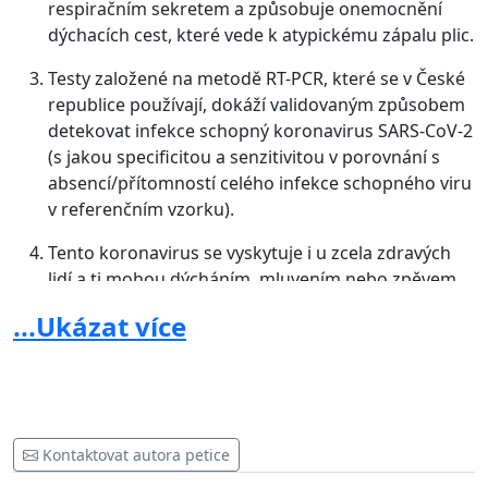
respiračním sekretem a způsobuje onemocnění
dýchacích cest, které vede k atypickému zápalu plic.
Testy založené na metodě RT-PCR, které se v České
republice používají, dokáží validovaným způsobem
detekovat infekce schopný koronavirus SARS-CoV-2
(s jakou specificitou a senzitivitou v porovnání s
absencí/přítomností celého infekce schopného viru
v referenčním vzorku).
Tento koronavirus se vyskytuje i u zcela zdravých
lidí a ti mohou dýcháním, mluvením nebo zpěvem
infikovat ostatní osoby v jejich okolí.
...Ukázat více
"Ověření těchto hypotéz pak musí probíhat za důsledného
dodržení vědecké metodologie včetně řádného provedení
kontrolních experimentů. Jsme schopni a rádi k tomu
poskytneme vlastní odborníky.
Kontaktovat autora petice
Žádáme, aby byly ke všem 4 výše zmíněným a takto