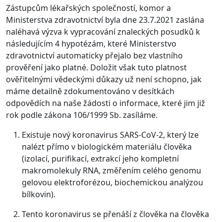
Zástupcům lékařských společností, komor a
Ministerstva zdravotnictví byla dne 23.7.2021 zaslána
naléhavá výzva k vypracování znaleckých posudků k
následujícím 4 hypotézám, které Ministerstvo
zdravotnictví automaticky přejalo bez vlastního
prověření jako platné. Doložit však tuto platnost
ověřitelnými vědeckými důkazy už není schopno, jak
máme detailně zdokumentováno v desítkách
odpovědích na naše žádosti o informace, které jim již
rok podle zákona 106/1999 Sb. zasíláme.
Existuje nový koronavirus SARS-CoV-2, který lze
nalézt přímo v biologickém materiálu člověka
(izolací, purifikací, extrakcí jeho kompletní
makromolekuly RNA, změřením celého genomu
gelovou elektroforézou, biochemickou analýzou
bílkovin).
Tento koronavirus se přenáší z člověka na člověka