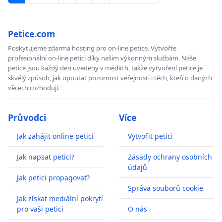
Petice.com
Poskytujeme zdarma hosting pro on-line petice. Vytvořte
profesionální on-line petici díky našim výkonným službám. Naše
petice jsou každý den uvedeny v médiích, takže vytvoření petice je
skvělý způsob, jak upoutat pozornost veřejnosti i těch, kteří o daných
věcech rozhodují.
Průvodci
Více
Jak zahájit online petici
Vytvořit petici
Jak napsat petici?
Zásady ochrany osobních
údajů
Jak petici propagovat?
Správa souborů cookie
Jak získat mediální pokrytí
pro vaši petici
O nás