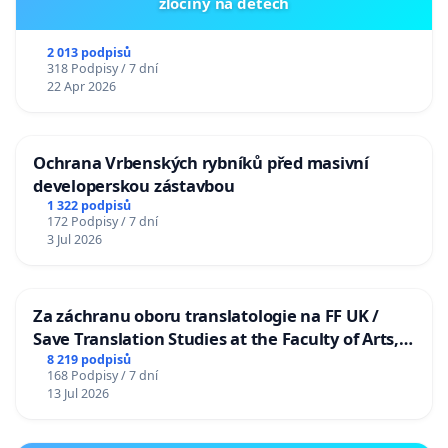
zločiny na dětech
2 013 podpisů
318 Podpisy / 7 dní
22 Apr 2026
Ochrana Vrbenských rybníků před masivní
developerskou zástavbou
1 322 podpisů
172 Podpisy / 7 dní
3 Jul 2026
Za záchranu oboru translatologie na FF UK /
Save Translation Studies at the Faculty of Arts,
Charles University
8 219 podpisů
168 Podpisy / 7 dní
13 Jul 2026