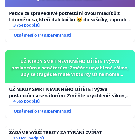
Petice za spravedlivé potrestání dvou mladíků z
Litoměřicka, kteří dali kočku 😿 do sušičky, zapnuli ji
a umírání zvířete natočili.
3 754 podpisů
Oznámení o transparentnosti
UŽ NIKDY SMRT NEVINNÉHO DÍTĚTE ! Výzva
poslancům a senátorům: Změňte urychleně zákon,
aby se tragédie malé Viktorky už nemohla
opakovat!
UŽ NIKDY SMRT NEVINNÉHO DÍTĚTE ! Výzva
poslancům a senátorům: Změňte urychleně zákon,
aby se tragédie malé Viktorky už nemohla opakovat!
4 565 podpisů
Oznámení o transparentnosti
ŽÁDÁME VYŠŠÍ TRESTY ZA TÝRÁNÍ ZVÍŘAT
153 699 podpisů