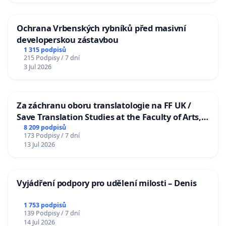
Ochrana Vrbenských rybníků před masivní
developerskou zástavbou
1 315 podpisů
215 Podpisy / 7 dní
3 Jul 2026
Za záchranu oboru translatologie na FF UK /
Save Translation Studies at the Faculty of Arts,
Charles University
8 209 podpisů
173 Podpisy / 7 dní
13 Jul 2026
Vyjádření podpory pro udělení milosti – Denis
1 753 podpisů
139 Podpisy / 7 dní
14 Jul 2026