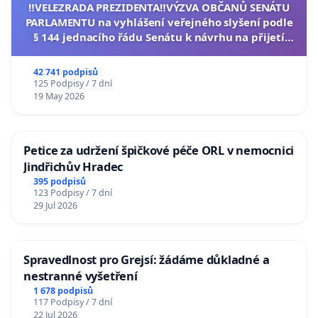
‼️VELEZRADA PREZIDENTA‼️VÝZVA OBČANŮ SENÁTU
PARLAMENTU na vyhlášení veřejného slyšení podle
§ 144 jednacího řádu Senátu k návrhu na přijetí
usnesení k podání ústavní žaloby na prezidenta
republiky
42 741 podpisů
125 Podpisy / 7 dní
19 May 2026
Petice za udržení špičkové péče ORL v nemocnici
Jindřichův Hradec
395 podpisů
123 Podpisy / 7 dní
29 Jul 2026
Spravedlnost pro Grejsí: žádáme důkladné a
nestranné vyšetření
1 678 podpisů
117 Podpisy / 7 dní
22 Jul 2026