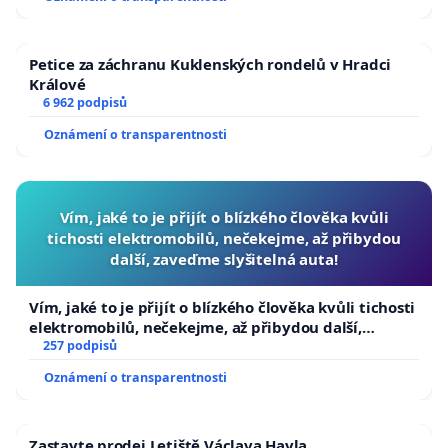
Petice za záchranu Kuklenských rondelů v Hradci
Králové
6 962 podpisů
Oznámení o transparentnosti
Vím, jaké to je přijít o blízkého člověka kvůli
tichosti elektromobilů, nečekejme, až přibydou
další, zaveďme slyšitelná auta!
Vím, jaké to je přijít o blízkého člověka kvůli tichosti
elektromobilů, nečekejme, až přibydou další,
zaveďme slyšitelná auta!
257 podpisů
Oznámení o transparentnosti
Zastavte prodej Letiště Václava Havla