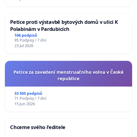
Petice proti výstavbě bytových domů v ulici K
Polabinám v Pardubicích
106 podpisů
95 Podpisy / 7 dní
23 Jul 2026
Petice za zavedení menstruačního volna v České
republice
33 505 podpisů
71 Podpisy / 7 dní
15 Jun 2026
Chceme svého ředitele