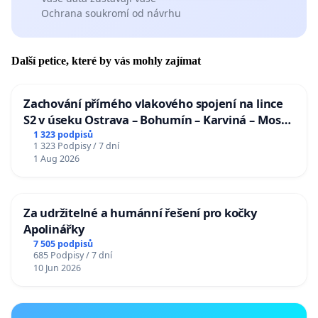
Ochrana soukromí od návrhu
Další petice, které by vás mohly zajímat
Zachování přímého vlakového spojení na lince
S2 v úseku Ostrava – Bohumín – Karviná – Mosty
u Jablunkova
1 323 podpisů
1 323 Podpisy / 7 dní
1 Aug 2026
Za udržitelné a humánní řešení pro kočky
Apolinářky
7 505 podpisů
685 Podpisy / 7 dní
10 Jun 2026