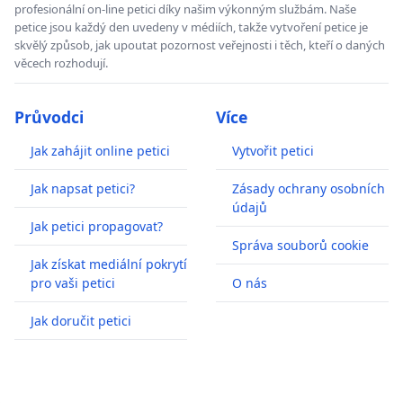
profesionální on-line petici díky našim výkonným službám. Naše
petice jsou každý den uvedeny v médiích, takže vytvoření petice je
skvělý způsob, jak upoutat pozornost veřejnosti i těch, kteří o daných
věcech rozhodují.
Průvodci
Více
Jak zahájit online petici
Vytvořit petici
Jak napsat petici?
Zásady ochrany osobních
údajů
Jak petici propagovat?
Správa souborů cookie
Jak získat mediální pokrytí
pro vaši petici
O nás
Jak doručit petici