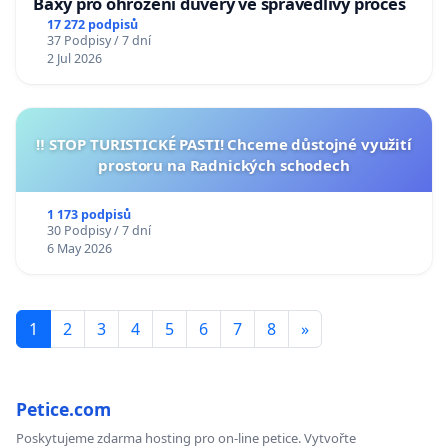
Baxy pro ohrožení důvěry ve spravedlivý proces
17 272 podpisů
37 Podpisy / 7 dní
2 Jul 2026
‼️ STOP TURISTICKÉ PASTI! Chceme důstojné využití
prostoru na Radnických schodech
1 173 podpisů
30 Podpisy / 7 dní
6 May 2026
1
2
3
4
5
6
7
8
»
Petice.com
Poskytujeme zdarma hosting pro on-line petice. Vytvořte