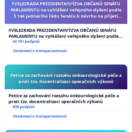
‼️VELEZRADA PREZIDENTA‼️VÝZVA OBČANŮ SENÁTU
PARLAMENTU na vyhlášení veřejného slyšení podle
§ 144 jednacího řádu Senátu k návrhu na přijetí
usnesení k podání ústavní žaloby na prezidenta
republiky
‼️VELEZRADA PREZIDENTA‼️VÝZVA OBČANŮ SENÁTU
PARLAMENTU na vyhlášení veřejného slyšení podle §
144 jednacího řádu Senátu k návrhu na přijetí
42 741 podpisů
usnesení k podání ústavní žaloby na prezidenta
Oznámení o transparentnosti
republiky
Petice za zachování rozsahu onkourologické péče a
proti tzv. docentralizaci operačních výkonů
Petice za zachování rozsahu onkourologické péče a
proti tzv. docentralizaci operačních výkonů
839 podpisů
Oznámení o transparentnosti