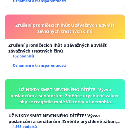
Oznámení o transparentnosti
Zrušení promlčecích lhůt u závažných a zvlášť
závažných trestných činů
Zrušení promlčecích lhůt u závažných a zvlášť
závažných trestných činů
162 podpisů
Oznámení o transparentnosti
UŽ NIKDY SMRT NEVINNÉHO DÍTĚTE ! Výzva
poslancům a senátorům: Změňte urychleně zákon,
aby se tragédie malé Viktorky už nemohla
opakovat!
UŽ NIKDY SMRT NEVINNÉHO DÍTĚTE ! Výzva
poslancům a senátorům: Změňte urychleně zákon,
aby se tragédie malé Viktorky už nemohla opakovat!
4 565 podpisů