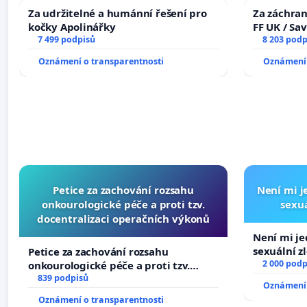
Za udržitelné a humánní řešení pro
Za záchran
kočky Apolinářky
FF UK / Sa
7 499 podpisů
the Faculty
8 203 podp
University
Oznámení o transparentnosti
Oznámení 
Petice za zachování rozsahu
Není mi je
onkourologické péče a proti tzv.
sexuá
docentralizaci operačních výkonů
Není mi jed
sexuální z
Petice za zachování rozsahu
2 000 podp
onkourologické péče a proti tzv.
docentralizaci operačních výkonů
839 podpisů
Oznámení 
Oznámení o transparentnosti