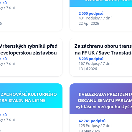
pisů
y / 7 dní
2 000 podpisů
401 Podpisy / 7 dní
6
22 Apr 2026
Vrbenských rybníků před
Za záchranu oboru trans
developerskou zástavbou
na FF UK / Save Translat
Studies at the Faculty of 
pisů
8 203 podpisů
y / 7 dní
167 Podpisy / 7 dní
Charles University
13 Jul 2026
A ZACHOVÁNÍ KULTURNÍHO
‼️VELEZRADA PREZIDENT
TRA STALIN NA LETNÉ
OBČANŮ SENÁTU PARLAM
vyhlášení veřejného slyše
144 jednacího řádu Senát
pisů
na přijetí usnesení k podá
y / 7 dní
42 741 podpisů
žaloby na prezidenta r
125 Podpisy / 7 dní
6
19 May 2026