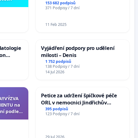
153 682 podpisů
371 Podpisy / 7 dní
11 Feb 2025
latologie
Vyjádření podpory pro udělení
ion
milosti – Denis
Arts,
1 752 podpisů
138 Podpisy / 7 dní
14 Jul 2026
Petice za udržení špičkové péče
A‼️VÝZVA
ORL v nemocnici Jindřichův
ENTU na
Hradec
395 podpisů
ní podle §
123 Podpisy / 7 dní
u k návrhu
ní ústavní
epubliky
29 Jul 2026