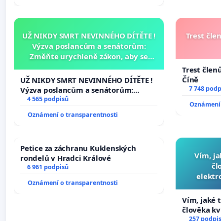
UŽ NIKDY SMRT NEVINNÉHO DÍTĚTE !
Trest čle
Výzva poslancům a senátorům:
Změňte urychleně zákon, aby se
tragédie malé Viktorky už nemohla
Trest člen
opakovat!
Číně
UŽ NIKDY SMRT NEVINNÉHO DÍTĚTE !
7 748 podp
Výzva poslancům a senátorům:
Změňte urychleně zákon, aby se
4 565 podpisů
Oznámení 
tragédie malé Viktorky už nemohla
Oznámení o transparentnosti
opakovat!
Petice za záchranu Kuklenských
Vím, ja
rondelů v Hradci Králové
čl
6 961 podpisů
elektr
Oznámení o transparentnosti
přibydou 
Vím, jaké t
člověka kv
nečekejme,
257 podpi