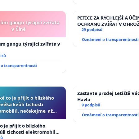
PETICE ZA RYCHLEJŠÍ A ÚČI
nům gangu týrající zvířata
OCHRANU ZVÍŘAT V OHRO
v Číně
29 podpisů
Oznámení o transparentnosti
ům gangu týrající zvířata v
isů
o transparentnosti
Zastavte prodej Letiště Vá
ké to je přijít o blízkého
Havla
ověka kvůli tichosti
9 podpisů
omobilů, nečekejme, až
Oznámení o transparentnosti
další, zaveďme slyšitelná
auta!
o je přijít o blízkého
ůli tichosti elektromobilů,
 až přibydou další,
sů