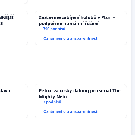
NNĚJŠÍ
Zastavme zabíjení holubů v Plzni –
ŽE
podpořme humánní řešení
790 podpisů
Oznámení o transparentnosti
clava
Petice za český dabing pro seriál The
Mighty Nein
7 podpisů
Oznámení o transparentnosti