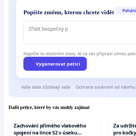
Pohán
Popište změnu, kterou chcete vidět
Napište to vlastními slovy. AI za vás připraví silnou peti
Vygenerovat petici
Vaše data zůstávají vaše
Ochrana soukromí od návrhu
Další petice, které by vás mohly zajímat
Zachování přímého vlakového
Za udržit
spojení na lince S2 v úseku
pro kočky