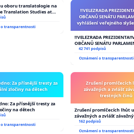
u oboru translatologie na
‼️VELEZRADA PREZIDENT
ve Translation Studies at
OBČANŮ SENÁTU PARLAM
 of Arts, Charles
isů
vyhlášení veřejného slyše
o transparentnosti
144 jednacího řádu Senát
na přijetí usnesení k podá
‼️VELEZRADA PREZIDENTA‼️
žaloby na prezidenta r
OBČANŮ SENÁTU PARLAME
vyhlášení veřejného slyšen
42 741 podpisů
144 jednacího řádu Senátu
Oznámení o transparentnosti
na přijetí usnesení k podá
žaloby na prezidenta repu
dno: Za přísnější tresty za
Zrušení promlčecích 
lní zločiny na dětech
závažných a zvlášť zá
trestných činů
no: Za přísnější tresty za
ločiny na dětech
Zrušení promlčecích lhůt 
isů
závažných a zvlášť závažn
trestných činů
162 podpisů
o transparentnosti
Oznámení o transparentnosti