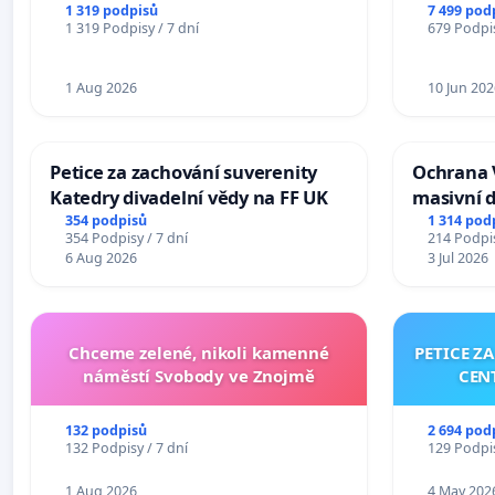
Ostrava – Bohumín – Karviná –
1 319 podpisů
7 499 pod
1 319 Podpisy / 7 dní
679 Podpis
Mosty u Jablunkova
1 Aug 2026
10 Jun 202
Petice za zachování suverenity
Ochrana 
Katedry divadelní vědy na FF UK
masivní 
354 podpisů
1 314 pod
354 Podpisy / 7 dní
214 Podpis
6 Aug 2026
3 Jul 2026
Chceme zelené, nikoli kamenné
PETICE Z
náměstí Svobody ve Znojmě
CEN
132 podpisů
2 694 pod
132 Podpisy / 7 dní
129 Podpis
1 Aug 2026
4 May 202