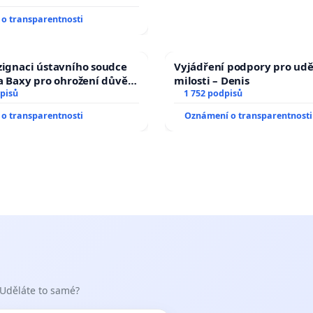
yšitelná auta!
o transparentnosti
zignaci ústavního soudce
Vyjádření podpory pro udě
fa Baxy pro ohrožení důvěry
milosti – Denis
livý proces
pisů
1 752 podpisů
o transparentnosti
Oznámení o transparentnosti
 Uděláte to samé?