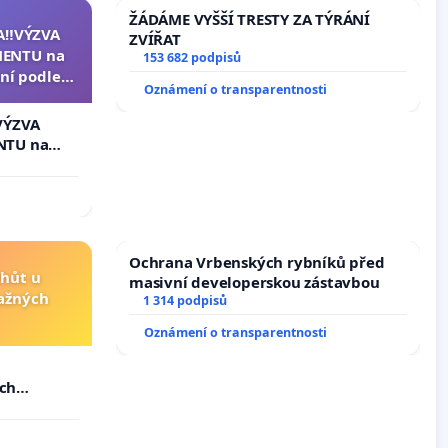
ŽÁDÁME VYŠŠÍ TRESTY ZA TÝRÁNÍ
A‼️VÝZVA
ZVÍŘAT
ENTU na
153 682 podpisů
ní podle §
Oznámení o transparentnosti
u k návrhu
ní ústavní
VÝZVA
epubliky
NTU na
í podle §
 k návrhu
ní ústavní
bliky
Ochrana Vrbenských rybníků před
lhůt u
masivní developerskou zástavbou
važných
1 314 podpisů
Oznámení o transparentnosti
u
ých