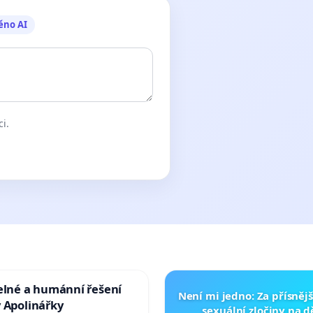
ěno AI
ci.
elné a humánní řešení
Není mi jedno: Za přísnějš
 Apolinářky
sexuální zločiny na 