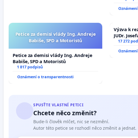
zaveďme sl
Oznámení 
Výzva k re
Petice za demisi vlády Ing. Andreje
JUDr. Jose
Babiše, SPD a Motoristů
ve spraved
17 272 pod
Oznámení 
Petice za demisi vlády Ing. Andreje
Babiše, SPD a Motoristů
1 817 podpisů
Oznámení o transparentnosti
SPUSŤTE VLASTNÍ PETICI
Chcete něco změnit?
Bude-li člověk mlčet, nic se nezmění.
Autor této petice se rozhodl něco změnit a jednat.