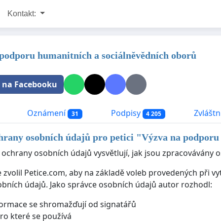
Kontakt:
podporu humanitních a sociálněvědních oborů
t na Facebooku
Oznámení
Podpisy
Zvláštní
31
4 205
rany osobních údajů pro petici "
Výzva na podporu 
 ochrany osobních údajů vysvětlují, jak jsou zpracovávány o
e zvolil Petice.com, aby na základě voleb provedených při v
bních údajů. Jako správce osobních údajů autor rozhodl:
formace se shromažďují od signatářů
pro které se používá