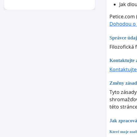
Jak dlo
Petice.com 
Dohodou o 
Správce úda
Filozofická
Kontaktujte 
Kontaktujte
Změny zásad
Tyto zásady
shromažďová
této stránc
Jak zpracová
Které moje osob