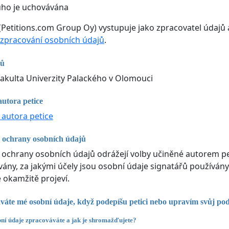
uho je uchovávána
(Petitions.com Group Oy) vystupuje jako zpracovatel údajů 
zpracování osobních údajů
.
jů
 fakulta Univerzity Palackého v Olomouci
autora petice
 autora petice
 ochrany osobních údajů
 ochrany osobních údajů odrážejí volby učiněné autorem pe
ny, za jakými účely jsou osobní údaje signatářů používány
e okamžitě projeví.
váte mé osobní údaje, když podepíšu petici nebo upravím svůj po
ní údaje zpracováváte a jak je shromažďujete?