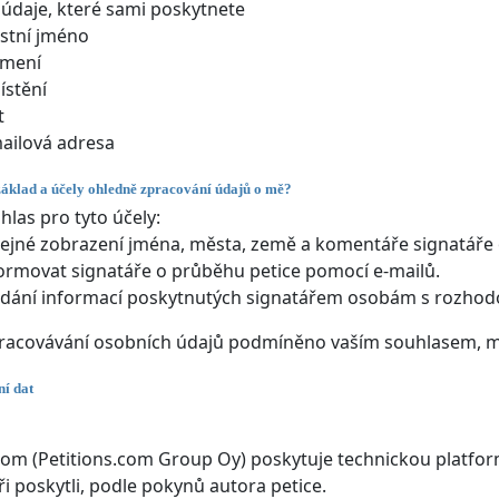
údaje, které sami poskytnete
stní jméno
jmení
stění
t
ailová adresa
základ a účely ohledně zpracování údajů o mě?
hlas pro tyto účely:
ejné zobrazení jména, města, země a komentáře signatáře o
ormovat signatáře o průběhu petice pomocí e-mailů.
dání informací poskytnutých signatářem osobám s rozhod
racovávání osobních údajů podmíněno vaším souhlasem, má
í dat
com (Petitions.com Group Oy) poskytuje technickou platfor
ři poskytli, podle pokynů autora petice.