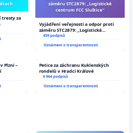
dětech
záměru STC2879: „Logistické
centrum FCC Sluštice“
 tresty za
h
Vyjádření veřejnosti a odpor proti
záměru STC2879: „Logistické
centrum FCC Sluštice“
459 podpisů
i
Oznámení o transparentnosti
v Plzni –
Petice za záchranu Kuklenských
í
rondelů v Hradci Králové
6 964 podpisů
i
Oznámení o transparentnosti