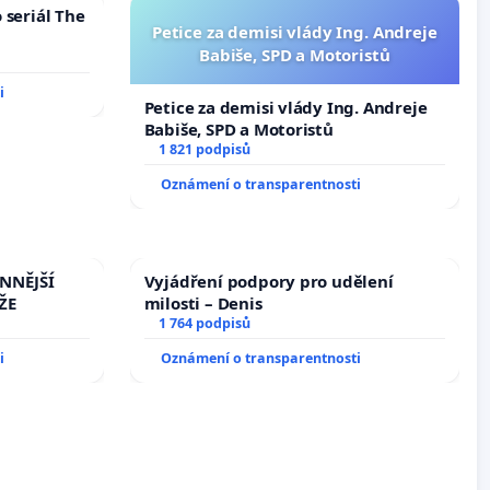
 seriál The
Petice za demisi vlády Ing. Andreje
Babiše, SPD a Motoristů
i
Petice za demisi vlády Ing. Andreje
Babiše, SPD a Motoristů
1 821 podpisů
Oznámení o transparentnosti
INNĚJŠÍ
Vyjádření podpory pro udělení
ŽE
milosti – Denis
1 764 podpisů
i
Oznámení o transparentnosti