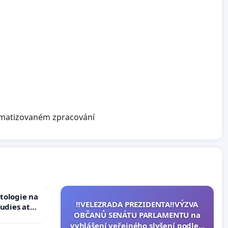
omatizovaném zpracování
tologie na
‼️VELEZRADA PREZIDENTA‼️VÝZVA
tudies at
OBČANŮ SENÁTU PARLAMENTU na
s
vyhlášení veřejného slyšení podle §