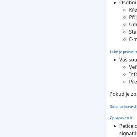
Osobní 
Kře
Pří
Umí
Stá
E-m
Jaký je právní 
Váš sou
Veř
Inf
Pře
Pokud je zp
Doba uchováván
Zpracovatelé
Petice.
signatá