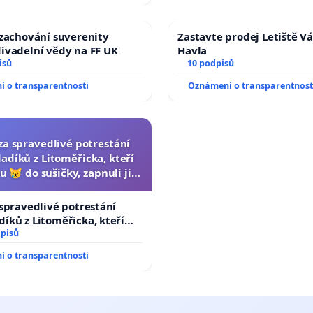
 zachování suverenity
Zastavte prodej Letiště V
ivadelní vědy na FF UK
Havla
isů
10 podpisů
 o transparentnosti
Oznámení o transparentnost
za spravedlivé potrestání
adíků z Litoměřicka, kteří
u 😿 do sušičky, zapnuli ji a
rání zvířete natočili.
 spravedlivé potrestání
íků z Litoměřicka, kteří
 😿 do sušičky, zapnuli ji a
dpisů
vířete natočili.
 o transparentnosti