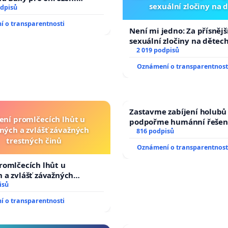
sexuální zločiny na 
 spravedlivý proces
odpisů
 o transparentnosti
Není mi jedno: Za přísnější
sexuální zločiny na dětec
2 019 podpisů
Oznámení o transparentnost
Zastavme zabíjení holubů 
ení promlčecích lhůt u
podpořme humánní řešen
ných a zvlášť závažných
816 podpisů
trestných činů
Oznámení o transparentnost
romlčecích lhůt u
 a zvlášť závažných
 činů
isů
 o transparentnosti