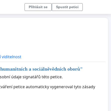
Přihlásit se
Spustit petici
 viditelnost
humanitních a sociálněvědních oborů
"
sobní údaje signatářů této petice.
ytváření petice automaticky vygeneroval tyto zásady