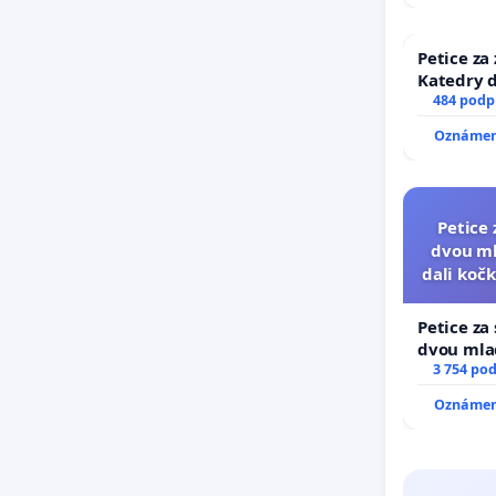
Petice za
Katedry d
484 podp
Oznámení
Petice 
dvou ml
dali kočk
umí
Petice za
dvou mlad
dali kočku
3 754 po
umírání z
Oznámení