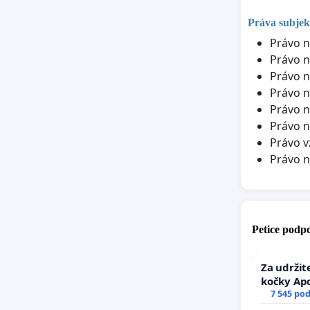
Práva subjek
Právo n
Právo n
Právo n
Právo n
Právo n
Právo n
Právo v
Právo 
Petice podpo
Za udržit
kočky Ap
7 545 po