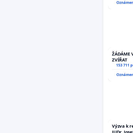
Oznámení
ŽÁDÁME V
ZVÍŘAT
153 711 
Oznámení
Výzva k r
JUDr. Jos