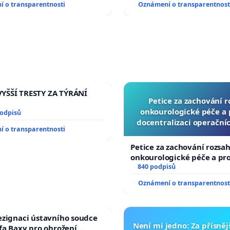
 o transparentnosti
Oznámení o transparentnost
YŠŠÍ TRESTY ZA TÝRÁNÍ
Petice za zachování 
onkourologické péče a p
podpisů
docentralizaci operační
 o transparentnosti
Petice za zachování rozsa
onkourologické péče a prot
docentralizaci operačníc
840 podpisů
Oznámení o transparentnost
ezignaci ústavního soudce
Není mi jedno: Za přísnějš
efa Baxy pro ohrožení