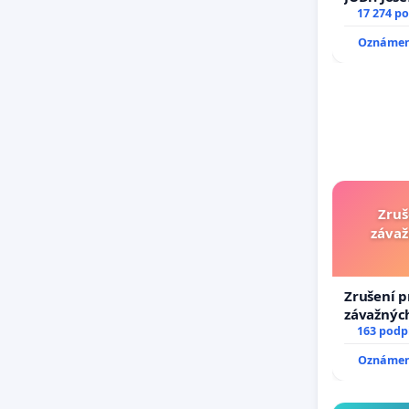
důvěry ve
17 274 p
Oznámení
Zruš
závaž
Zrušení p
závažných
trestných
163 podp
Oznámení