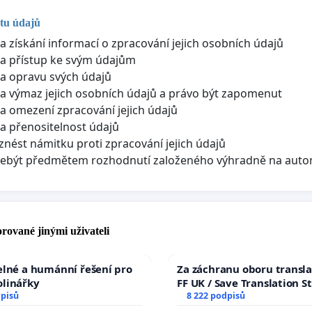
tu údajů
a získání informací o zpracování jejich osobních údajů
a přístup ke svým údajům
a opravu svých údajů
a výmaz jejich osobních údajů a právo být zapomenut
a omezení zpracování jejich údajů
a přenositelnost údajů
znést námitku proti zpracování jejich údajů
nebýt předmětem rozhodnutí založeného výhradně na aut
rované jinými uživateli
elné a humánní řešení pro
Za záchranu oboru transla
olinářky
FF UK / Save Translation S
dpisů
the Faculty of Arts, Charle
8 222 podpisů
University