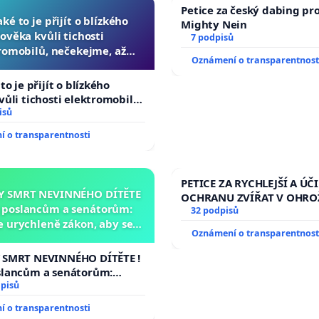
Petice za český dabing pro
aké to je přijít o blízkého
Mighty Nein
lověka kvůli tichosti
7 podpisů
romobilů, nečekejme, až
Oznámení o transparentnost
 další, zaveďme slyšitelná
auta!
to je přijít o blízkého
vůli tichosti elektromobilů,
, až přibydou další,
isů
lyšitelná auta!
 o transparentnosti
PETICE ZA RYCHLEJŠÍ A ÚČ
Y SMRT NEVINNÉHO DÍTĚTE
OCHRANU ZVÍŘAT V OHRO
a poslancům a senátorům:
32 podpisů
 urychleně zákon, aby se
Oznámení o transparentnost
 malé Viktorky už nemohla
opakovat!
 SMRT NEVINNÉHO DÍTĚTE !
slancům a senátorům:
rychleně zákon, aby se
dpisů
 malé Viktorky už nemohla
 o transparentnosti
!