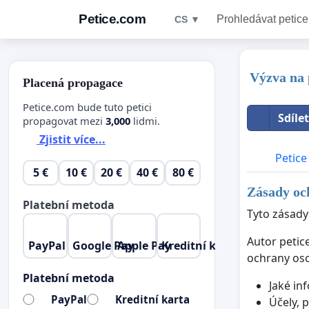
Petice.com
Prohledávat petice
CS ▼
Výzva na 
Placená propagace
Petice.com bude tuto petici
Sdíle
propagovat mezi
3,000
lidmi.
Zjistit více...
Petice
5 €
10 €
20 €
40 €
80 €
Zásady och
Platební metoda
Tyto zásady
Autor petic
PayPal
Google Pay
Apple Pay
Kreditní karta
ochrany oso
Platební metoda
Jaké in
PayPal
Kreditní karta
Účely, 